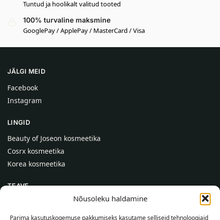
Tuntud ja hoolikalt valitud tooted
100% turvaline maksmine
GooglePay / ApplePay / MasterCard / Visa
JÄLGI MEID
Facebook
Instagram
LINGID
Beauty of Joseon kosmeetika
Cosrx kosmeetika
Korea kosmeetika
TEAVE
Nõusoleku haldamine
Meist
Kontaktid
Parima kasutuskogemuse pakkumiseks kasutame selliseid tehnoloogiaid