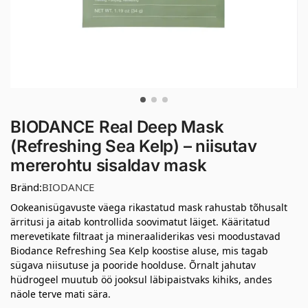
BIODANCE Real Deep Mask
(Refreshing Sea Kelp) – niisutav
mererohtu sisaldav mask
Bränd:
BIODANCE
Ookeanisügavuste väega rikastatud mask rahustab tõhusalt
ärritusi ja aitab kontrollida soovimatut läiget. Kääritatud
merevetikate filtraat ja mineraaliderikas vesi moodustavad
Biodance Refreshing Sea Kelp koostise aluse, mis tagab
sügava niisutuse ja pooride hoolduse. Õrnalt jahutav
hüdrogeel muutub öö jooksul läbipaistvaks kihiks, andes
näole terve mati sära.