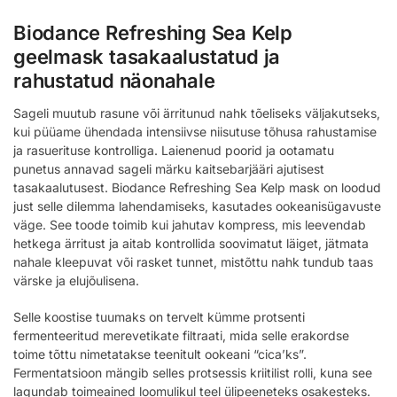
Biodance Refreshing Sea Kelp
geelmask tasakaalustatud ja
rahustatud näonahale
Sageli muutub rasune või ärritunud nahk tõeliseks väljakutseks,
kui püüame ühendada intensiivse niisutuse tõhusa rahustamise
ja rasuerituse kontrolliga. Laienenud poorid ja ootamatu
punetus annavad sageli märku kaitsebarjääri ajutisest
tasakaalutusest. Biodance Refreshing Sea Kelp mask on loodud
just selle dilemma lahendamiseks, kasutades ookeanisügavuste
väge. See toode toimib kui jahutav kompress, mis leevendab
hetkega ärritust ja aitab kontrollida soovimatut läiget, jätmata
nahale kleepuvat või rasket tunnet, mistõttu nahk tundub taas
värske ja elujõulisena.
Selle koostise tuumaks on tervelt kümme protsenti
fermenteeritud merevetikate filtraati, mida selle erakordse
toime tõttu nimetatakse teenitult ookeani “cica’ks”.
Fermentatsioon mängib selles protsessis kriitilist rolli, kuna see
lagundab toimeained loomulikul teel ülipeeneteks osakesteks.