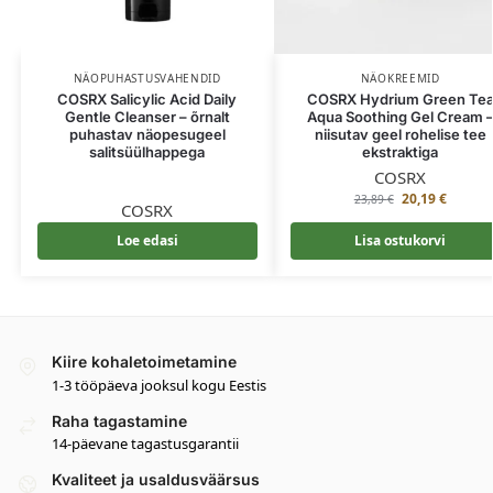
NÄOPUHASTUSVAHENDID
NÄOKREEMID
COSRX Salicylic Acid Daily
COSRX Hydrium Green Te
Gentle Cleanser – õrnalt
Aqua Soothing Gel Cream 
puhastav näopesugeel
niisutav geel rohelise tee
salitsüülhappega
ekstraktiga
COSRX
20,19
€
23,89
€
COSRX
Loe edasi
Lisa ostukorvi
Kiire kohaletoimetamine
1-3 tööpäeva jooksul kogu Eestis
Raha tagastamine
14-päevane tagastusgarantii
Kvaliteet ja usaldusväärsus