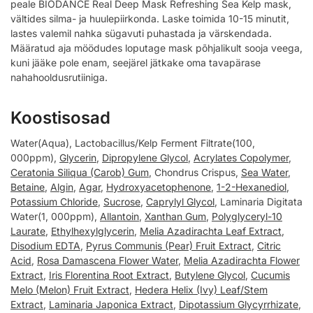
peale BIODANCE Real Deep Mask Refreshing Sea Kelp mask,
vältides silma- ja huulepiirkonda. Laske toimida 10-15 minutit,
lastes valemil nahka sügavuti puhastada ja värskendada.
Määratud aja möödudes loputage mask põhjalikult sooja veega,
kuni jääke pole enam, seejärel jätkake oma tavapärase
nahahooldusrutiiniga.
Koostisosad
Water(Aqua), Lactobacillus/Kelp Ferment Filtrate(100,
000ppm),
Glycerin
,
Dipropylene Glycol
,
Acrylates Copolymer
,
Ceratonia Siliqua (Carob) Gum
, Chondrus Crispus,
Sea Water
,
Betaine
,
Algin
,
Agar
,
Hydroxyacetophenone
,
1-2-Hexanediol
,
Potassium Chloride
,
Sucrose
,
Caprylyl Glycol
, Laminaria Digitata
Water(1, 000ppm),
Allantoin
,
Xanthan Gum
,
Polyglyceryl-10
Laurate
,
Ethylhexylglycerin
,
Melia Azadirachta Leaf Extract
,
Disodium EDTA
,
Pyrus Communis (Pear) Fruit Extract
,
Citric
Acid
,
Rosa Damascena Flower Water
,
Melia Azadirachta Flower
Extract
,
Iris Florentina Root Extract
,
Butylene Glycol
,
Cucumis
Melo (Melon) Fruit Extract
,
Hedera Helix (Ivy) Leaf/Stem
Extract
,
Laminaria Japonica Extract
,
Dipotassium Glycyrrhizate
,