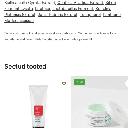
Kjellmaniella Gyrata Extract,
Centella Asiatica Extract
,
Bifida
Ferment Lysate
,
Lactose
,
Lactobacillus Ferment
,
Spirulina
Platensis Extract
,
Jania Rubens Extract
,
Tocopherol
,
Panthenol
,
Madecassoside
Toote koostise ja koostisosade eest vastutab tootja. Võimalike muudatuste tõttu
soovitame alati kontrollida koostisosade loetelu otse pakendilt.
Seotud tooted
-15%