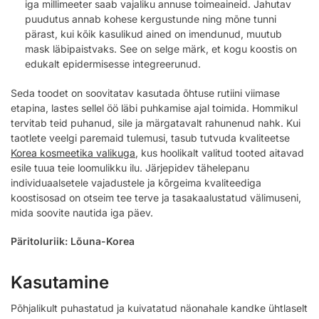
iga millimeeter saab vajaliku annuse toimeaineid. Jahutav
puudutus annab kohese kergustunde ning mõne tunni
pärast, kui kõik kasulikud ained on imendunud, muutub
mask läbipaistvaks. See on selge märk, et kogu koostis on
edukalt epidermisesse integreerunud.
Seda toodet on soovitatav kasutada õhtuse rutiini viimase
etapina, lastes sellel öö läbi puhkamise ajal toimida. Hommikul
tervitab teid puhanud, sile ja märgatavalt rahunenud nahk. Kui
taotlete veelgi paremaid tulemusi, tasub tutvuda kvaliteetse
Korea kosmeetika valikuga
, kus hoolikalt valitud tooted aitavad
esile tuua teie loomulikku ilu. Järjepidev tähelepanu
individuaalsetele vajadustele ja kõrgeima kvaliteediga
koostisosad on otseim tee terve ja tasakaalustatud välimuseni,
mida soovite nautida iga päev.
Päritoluriik: Lõuna-Korea
Kasutamine
Põhjalikult puhastatud ja kuivatatud näonahale kandke ühtlaselt