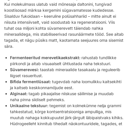
Kui molekulmass ulatub vaid mõnesaja daltonini, tungivad
koostisosad märksa kergemini sügavamatesse kudedesse.
Sisalduv fukoidaan – keeruline polüsahhariid – mitte ainult ei
niisuta intensiivselt, vaid soodustab ka regeneratsiooni. Viis
tuhat osa miljoni kohta süvamerevett täiendab nahka
mineraalidega, mis stabiliseerivad rasunäärmete tööd. See aitab
tagada, et nägu püsiks matt, kaotamata seejuures oma sisemist
sära.
Fermenteeritud merevetikaekstrakt:
rahustab tundlikke
piirkondi ja aitab visuaalselt ühtlustada naha tekstuuri.
Süvamerevesi:
taastab mineraalide tasakaalu ja reguleerib
liigset rasueritust.
Bifida fermentlüsaat:
tugevdab naha loomulikku kaitsekihti
ja kaitseb keskkonnamõjude eest.
Alginaat:
tagab pikaajalise niiskuse säilimise ja muudab
naha pinna siidiselt pehmeks.
Unikaalne tekstuur:
tegemist on kolmekümne nelja grammi
tahkestatud, kõrge kontsentratsiooniga ampulliga, mis
muutub nahaga kokkupuutel järk-järgult läbipaistvaks kihiks.
Hüdrogeelleht kinnitub tihedalt näokontuuridele, tagades, et