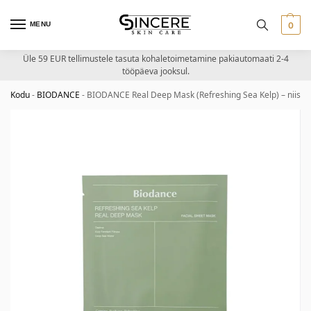
MENU
0
Üle 59 EUR tellimustele tasuta kohaletoimetamine pakiautomaati 2-4
tööpäeva jooksul.
Kodu
-
BIODANCE
-
BIODANCE Real Deep Mask (Refreshing Sea Kelp) – niisut