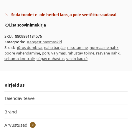
Seda toodet ei ole hetkel laos ja pole seetõttu saadaval.
Lisa soovinimekirja
SKU:
8809891184576
Kategooria:
Kangast näomaskid
Sildid:
jūros dumbliai
,
naha barjäär
,
niisutamine
,
normaalne nahk
,
poore vähendamine
,
porų valymas
,
rahustav toime
,
rasvane nahk
,
sebumo kontrolė
,
sügav puhastus
,
veido kaukė
Kirjeldus
Täiendav teave
Bränd
Arvustused
0