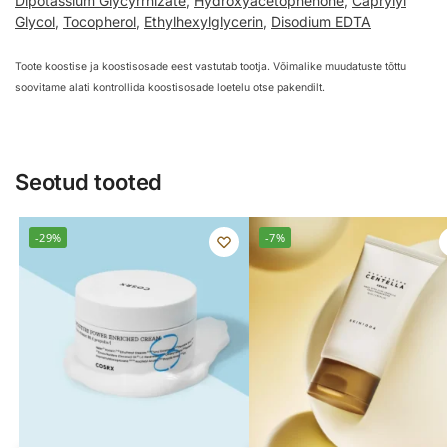
Dipotassium Glycyrrhizate
,
Hydroxyacetophenone
,
Caprylyl
Glycol
,
Tocopherol
,
Ethylhexylglycerin
,
Disodium EDTA
Toote koostise ja koostisosade eest vastutab tootja. Võimalike muudatuste tõttu
soovitame alati kontrollida koostisosade loetelu otse pakendilt.
Seotud tooted
-29%
-7%