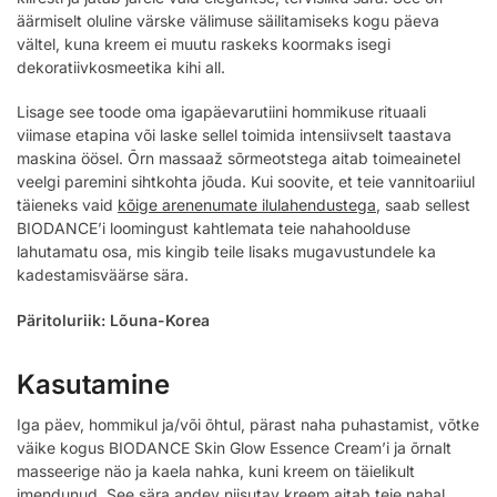
äärmiselt oluline värske välimuse säilitamiseks kogu päeva
vältel, kuna kreem ei muutu raskeks koormaks isegi
dekoratiivkosmeetika kihi all.
Lisage see toode oma igapäevarutiini hommikuse rituaali
viimase etapina või laske sellel toimida intensiivselt taastava
maskina öösel. Õrn massaaž sõrmeotstega aitab toimeainetel
veelgi paremini sihtkohta jõuda. Kui soovite, et teie vannitoariiul
täieneks vaid
kõige arenenumate ilulahendustega
, saab sellest
BIODANCE’i loomingust kahtlemata teie nahahoolduse
lahutamatu osa, mis kingib teile lisaks mugavustundele ka
kadestamisväärse sära.
Päritoluriik: Lõuna-Korea
Kasutamine
Iga päev, hommikul ja/või õhtul, pärast naha puhastamist, võtke
väike kogus BIODANCE Skin Glow Essence Cream’i ja õrnalt
masseerige näo ja kaela nahka, kuni kreem on täielikult
imendunud. See sära andev niisutav kreem aitab teie nahal