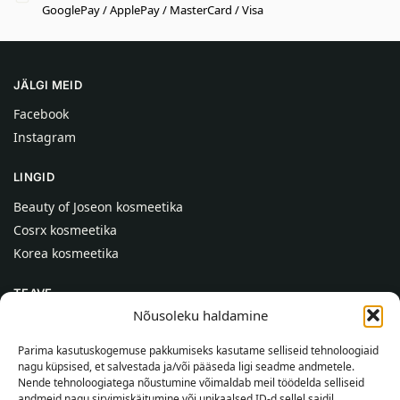
GooglePay / ApplePay / MasterCard / Visa
JÄLGI MEID
Facebook
Instagram
LINGID
Beauty of Joseon kosmeetika
Cosrx kosmeetika
Korea kosmeetika
TEAVE
Nõusoleku haldamine
Meist
Kontaktid
Parima kasutuskogemuse pakkumiseks kasutame selliseid tehnoloogiaid
nagu küpsised, et salvestada ja/või pääseda ligi seadme andmetele.
Abi
Nende tehnoloogiatega nõustumine võimaldab meil töödelda selliseid
andmeid nagu sirvimiskäitumine või unikaalsed ID-d sellel saidil.