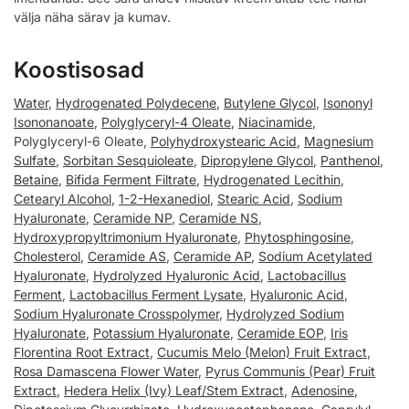
välja näha särav ja kumav.
Koostisosad
Water
,
Hydrogenated Polydecene
,
Butylene Glycol
,
Isononyl
Isononanoate
,
Polyglyceryl-4 Oleate
,
Niacinamide
,
Polyglyceryl-6 Oleate,
Polyhydroxystearic Acid
,
Magnesium
Sulfate
,
Sorbitan Sesquioleate
,
Dipropylene Glycol
,
Panthenol
,
Betaine
,
Bifida Ferment Filtrate
,
Hydrogenated Lecithin
,
Cetearyl Alcohol
,
1-2-Hexanediol
,
Stearic Acid
,
Sodium
Hyaluronate
,
Ceramide NP
,
Ceramide NS
,
Hydroxypropyltrimonium Hyaluronate
,
Phytosphingosine
,
Cholesterol
,
Ceramide AS
,
Ceramide AP
,
Sodium Acetylated
Hyaluronate
,
Hydrolyzed Hyaluronic Acid
,
Lactobacillus
Ferment
,
Lactobacillus Ferment Lysate
,
Hyaluronic Acid
,
Sodium Hyaluronate Crosspolymer
,
Hydrolyzed Sodium
Hyaluronate
,
Potassium Hyaluronate
,
Ceramide EOP
,
Iris
Florentina Root Extract
,
Cucumis Melo (Melon) Fruit Extract
,
Rosa Damascena Flower Water
,
Pyrus Communis (Pear) Fruit
Extract
,
Hedera Helix (Ivy) Leaf/Stem Extract
,
Adenosine
,