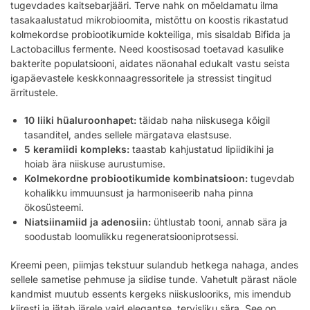
tugevdades kaitsebarjääri. Terve nahk on mõeldamatu ilma
tasakaalustatud mikrobioomita, mistõttu on koostis rikastatud
kolmekordse probiootikumide kokteiliga, mis sisaldab Bifida ja
Lactobacillus fermente. Need koostisosad toetavad kasulike
bakterite populatsiooni, aidates näonahal edukalt vastu seista
igapäevastele keskkonnaagressoritele ja stressist tingitud
ärritustele.
10 liiki hüaluroonhapet:
täidab naha niiskusega kõigil
tasanditel, andes sellele märgatava elastsuse.
5 keramiidi kompleks:
taastab kahjustatud lipiidikihi ja
hoiab ära niiskuse aurustumise.
Kolmekordne probiootikumide kombinatsioon:
tugevdab
kohalikku immuunsust ja harmoniseerib naha pinna
ökosüsteemi.
Niatsiinamiid ja adenosiin:
ühtlustab tooni, annab sära ja
soodustab loomulikku regeneratsiooniprotsessi.
Kreemi peen, piimjas tekstuur sulandub hetkega nahaga, andes
sellele sametise pehmuse ja siidise tunde. Vahetult pärast näole
kandmist muutub essents kergeks niiskuslooriks, mis imendub
kiiresti ja jätab järele vaid elegantse, tervisliku sära. See on