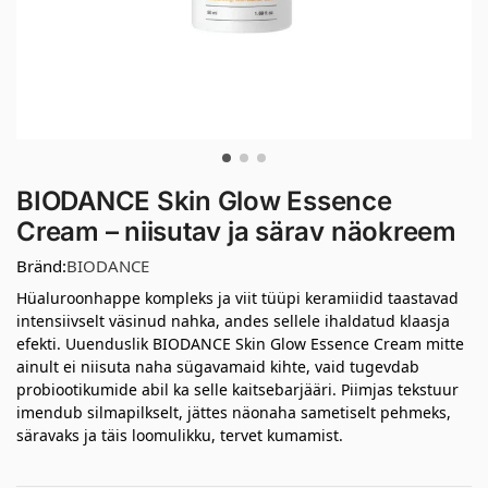
BIODANCE Skin Glow Essence
Cream – niisutav ja särav näokreem
Bränd:
BIODANCE
Hüaluroonhappe kompleks ja viit tüüpi keramiidid taastavad
intensiivselt väsinud nahka, andes sellele ihaldatud klaasja
efekti. Uuenduslik BIODANCE Skin Glow Essence Cream mitte
ainult ei niisuta naha sügavamaid kihte, vaid tugevdab
probiootikumide abil ka selle kaitsebarjääri. Piimjas tekstuur
imendub silmapilkselt, jättes näonaha sametiselt pehmeks,
säravaks ja täis loomulikku, tervet kumamist.