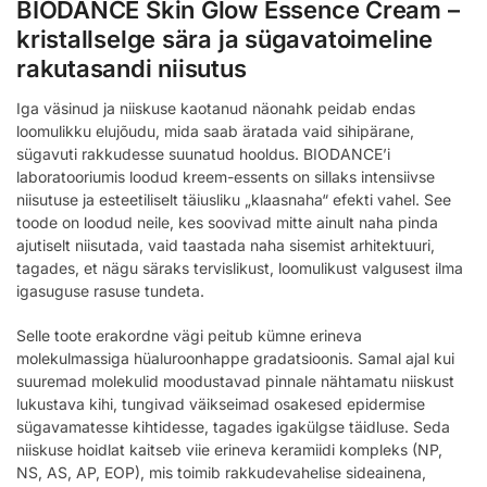
BIODANCE Skin Glow Essence Cream –
kristallselge sära ja sügavatoimeline
rakutasandi niisutus
Iga väsinud ja niiskuse kaotanud näonahk peidab endas
loomulikku elujõudu, mida saab äratada vaid sihipärane,
sügavuti rakkudesse suunatud hooldus. BIODANCE’i
laboratooriumis loodud kreem-essents on sillaks intensiivse
niisutuse ja esteetiliselt täiusliku „klaasnaha“ efekti vahel. See
toode on loodud neile, kes soovivad mitte ainult naha pinda
ajutiselt niisutada, vaid taastada naha sisemist arhitektuuri,
tagades, et nägu säraks tervislikust, loomulikust valgusest ilma
igasuguse rasuse tundeta.
Selle toote erakordne vägi peitub kümne erineva
molekulmassiga hüaluroonhappe gradatsioonis. Samal ajal kui
suuremad molekulid moodustavad pinnale nähtamatu niiskust
lukustava kihi, tungivad väikseimad osakesed epidermise
sügavamatesse kihtidesse, tagades igakülgse täidluse. Seda
niiskuse hoidlat kaitseb viie erineva keramiidi kompleks (NP,
NS, AS, AP, EOP), mis toimib rakkudevahelise sideainena,