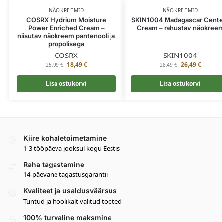
NÄOKREEMID
NÄOKREEMID
COSRX Hydrium Moisture
SKIN1004 Madagascar Cente
Power Enriched Cream –
Cream – rahustav näokree
niisutav näokreem pantenooli ja
propolisega
COSRX
SKIN1004
18,49
€
26,49
€
25,99
€
28,49
€
Lisa ostukorvi
Lisa ostukorvi
Kiire kohaletoimetamine
1-3 tööpäeva jooksul kogu Eestis
Raha tagastamine
14-päevane tagastusgarantii
Kvaliteet ja usaldusväärsus
Tuntud ja hoolikalt valitud tooted
100% turvaline maksmine