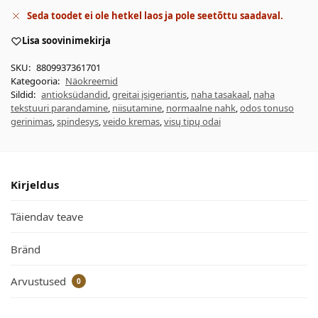
Seda toodet ei ole hetkel laos ja pole seetõttu saadaval.
Lisa soovinimekirja
SKU:
8809937361701
Kategooria:
Näokreemid
Sildid:
antioksüdandid
,
greitai įsigeriantis
,
naha tasakaal
,
naha
tekstuuri parandamine
,
niisutamine
,
normaalne nahk
,
odos tonuso
gerinimas
,
spindesys
,
veido kremas
,
visų tipų odai
Kirjeldus
Täiendav teave
Bränd
Arvustused
0