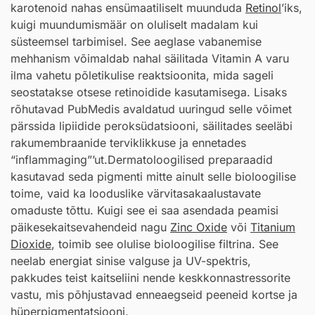
karotenoid nahas ensümaatiliselt muunduda
Retinol
’iks,
kuigi muundumismäär on oluliselt madalam kui
süsteemsel tarbimisel. See aeglase vabanemise
mehhanism võimaldab nahal säilitada Vitamin A varu
ilma vahetu põletikulise reaktsioonita, mida sageli
seostatakse otsese retinoidide kasutamisega. Lisaks
rõhutavad PubMedis avaldatud uuringud selle võimet
pärssida lipiidide peroksüdatsiooni, säilitades seeläbi
rakumembraanide terviklikkuse ja ennetades
“inflammaging”’ut.Dermatoloogilised preparaadid
kasutavad seda pigmenti mitte ainult selle bioloogilise
toime, vaid ka looduslike värvitasakaalustavate
omaduste tõttu. Kuigi see ei saa asendada peamisi
päikesekaitsevahendeid nagu
Zinc Oxide
või
Titanium
Dioxide
, toimib see olulise bioloogilise filtrina. See
neelab energiat sinise valguse ja UV-spektris,
pakkudes teist kaitseliini nende keskkonnastressorite
vastu, mis põhjustavad enneaegseid peeneid kortse ja
hüperpigmentatsiooni.