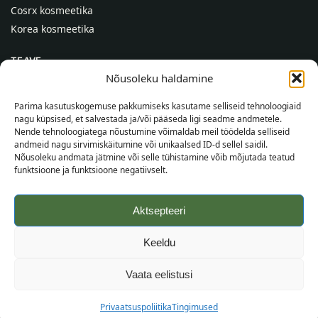
Cosrx kosmeetika
Korea kosmeetika
TEAVE
Nõusoleku haldamine
Meist
Kontaktid
Parima kasutuskogemuse pakkumiseks kasutame selliseid tehnoloogiaid
nagu küpsised, et salvestada ja/või pääseda ligi seadme andmetele.
Abi
Nende tehnoloogiatega nõustumine võimaldab meil töödelda selliseid
andmeid nagu sirvimiskäitumine või unikaalsed ID-d sellel saidil.
TEAVE OSTJALE
Nõusoleku andmata jätmine või selle tühistamine võib mõjutada teatud
funktsioone ja funktsioone negatiivselt.
Tarnetingimused
Tingimused
Aktsepteeri
Privaatsuspoliitika
Veebikaart
Keeldu
©
2026
SincereSkin.ee
Kõik õigused kaitstud.
Vaata eelistusi
Privaatsuspoliitika
Tingimused