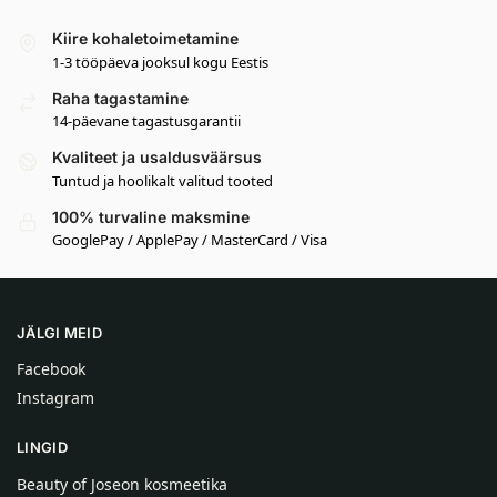
Kiire kohaletoimetamine
1-3 tööpäeva jooksul kogu Eestis
Raha tagastamine
14-päevane tagastusgarantii
Kvaliteet ja usaldusväärsus
Tuntud ja hoolikalt valitud tooted
100% turvaline maksmine
GooglePay / ApplePay / MasterCard / Visa
JÄLGI MEID
Facebook
Instagram
LINGID
Beauty of Joseon kosmeetika