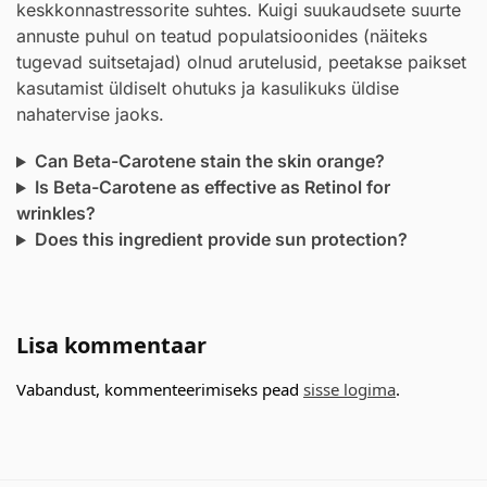
keskkonnastressorite suhtes. Kuigi suukaudsete suurte
annuste puhul on teatud populatsioonides (näiteks
tugevad suitsetajad) olnud arutelusid, peetakse paikset
kasutamist üldiselt ohutuks ja kasulikuks üldise
nahatervise jaoks.
Can Beta-Carotene stain the skin orange?
Is Beta-Carotene as effective as Retinol for
wrinkles?
Does this ingredient provide sun protection?
Lisa kommentaar
Vabandust, kommenteerimiseks pead
sisse logima
.