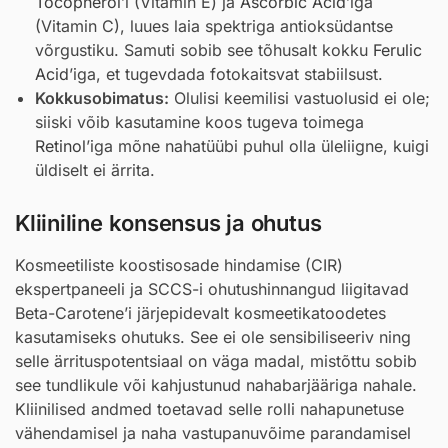
Tocopherol
’i (Vitamin E) ja
Ascorbic Acid
’iga
(Vitamin C), luues laia spektriga antioksüdantse
võrgustiku. Samuti sobib see tõhusalt kokku
Ferulic
Acid
’iga, et tugevdada fotokaitsvat stabiilsust.
Kokkusobimatus:
Olulisi keemilisi vastuolusid ei ole;
siiski võib kasutamine koos tugeva toimega
Retinol
’iga mõne nahatüübi puhul olla üleliigne, kuigi
üldiselt ei ärrita.
Kliiniline konsensus ja ohutus
Kosmeetiliste koostisosade hindamise (CIR)
ekspertpaneeli ja SCCS-i ohutushinnangud liigitavad
Beta-Carotene’i järjepidevalt kosmeetikatoodetes
kasutamiseks ohutuks. See ei ole sensibiliseeriv ning
selle ärrituspotentsiaal on väga madal, mistõttu sobib
see tundlikule või kahjustunud nahabarjääriga nahale.
Kliinilised andmed toetavad selle rolli nahapunetuse
vähendamisel ja naha vastupanuvõime parandamisel