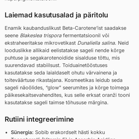
Laiemad kasutusalad ja päritolu
Enamik kaubanduslikust Beta-Carotene’ist saadakse
seene
Blakeslea trispora
fermentatsioonil või
ekstraheeritakse mikrovetikast
Dunaliella salina
. Neid
looduslikke allikaid eelistatakse sageli nende kõrge
puhtuse ja segakarotenoidide sisalduse tõttu, mis
suurendavad stabiilsust. Toiduainetööstuses
kasutatakse seda laialdaselt ohutu värvainena ja
toiteväärtuse rikastajana. Kosmeetikas leidub seda
sageli näoõlides, “glow” seerumites ja kõrge toimega
päikesekaitsevahendites, kus selle erksat oranži tooni
kasutatakse sageli taimse tõhususe märgina.
Rutiini integreerimine
Sünergia:
Sobib erakordselt hästi kokku