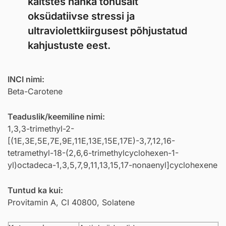
kaitstes nahka tõhusalt
oksüdatiivse stressi ja
ultraviolettkiirgusest põhjustatud
kahjustuste eest.
INCI nimi:
Beta-Carotene
Teaduslik/keemiline nimi:
1,3,3-trimethyl-2-
[(1E,3E,5E,7E,9E,11E,13E,15E,17E)-3,7,12,16-
tetramethyl-18-(2,6,6-trimethylcyclohexen-1-
yl)octadeca-1,3,5,7,9,11,13,15,17-nonaenyl]cyclohexene
Tuntud ka kui:
Provitamin A, CI 40800, Solatene