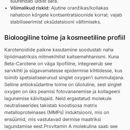
suurendab üldist sära.
Võimalikud riskid:
Ajutine oranžikas/kollakas
nahatoon kõrgete kontsentratsioonide korral; vajab
stabiliseerimist oksüdatsiooni vältimiseks.
Bioloogiline toime ja kosmeetiline profiil
Karotenoidide paikne kasutamine soodustab naha
lipiidmaatriksis mitmekihilist kaitsemehhanismi. Kuna
Beta-Carotene on väga lipofiilne, integreerub see
sarvkihti ja sügavamatesse epidermise kihtidesse, kus
toimib spetsialiseerunud singlet oxygen’i summutajana.
Selline antioksüdantne toime on ülioluline, sest singlet
oxygen on üks peamisi fotovananemise ja kollageeni
lagunemise käivitajaid. Neid ergastatud molekule
neutraliseerides takistab koostisosa matrix
metalloproteinases (MMPs) induktsiooni, mis on
ensüümid, mis vastutavad dermise maatriksi
lagundamise eest.Provitamin A molekulina saab see