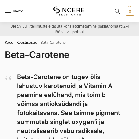
MENU
0
Üle 59 EUR tellimustele tasuta kohaletoimetamine pakiautomaati 2-4
tööpäeva jooksul.
Kodu
-
Koostisosad
-
Beta-Carotene
Beta-Carotene
Beta-Carotene on tugev õlis
lahustuv karotenoid ja Vitamin A
peamine eelühend, mis toimib
võimsa antioksüdandi ja
fotokaitsvana. See taimne pigment
summutab singlet oxygen’i ja
neutraliseerib vabu radikaale,