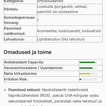
Kategooria:
Antioksüdandid
Looduslik (porgandid, vetikad,
Päritolu:
palmiõli) või sünteetiline
Komedogeensuse
1
hinnang:
Peamised
Kosmeetika, toidulisandid, toiduvärvid
valdkonnad:
Lahustuvus:
Lipiidlahustuv (õlis lahustuv)
Omadused ja toime
Antioksüdant Capacity:
Vananemisvastane / Uuendamine:
Naha kirkastamine:
Irritation Risk:
Peamised eelised:
Neutraliseerib reaktiivseid
hapnikuühendeid (ROS), pakub UVA-kiirguse vastu
sekundaarset fotokaitset, parandab naha tekstuuri ja