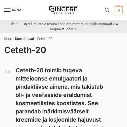
MENU
0
Üle 59 EUR tellimustele tasuta kohaletoimetamine pakiautomaati 2-4
tööpäeva jooksul.
Kodu
-
Koostisosad
-
Ceteth-20
Ceteth-20
Ceteth-20 toimib tugeva
mitteioonse emulgaatori ja
pindaktiivse ainena, mis takistab
õli- ja veefaaside eraldumist
kosmeetilistes koostistes. See
parandab märkimisväärselt
kreemide ja losjoonide hajuvust