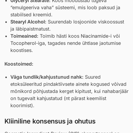
Glyceryl Stearate
:
Koos moodustab tugeva
“emulgeeriva vaha” süsteemi, mis loob paksud ja
stabiilsed kreemid.
Stearyl Alcohol
:
Suurendab losjoonide viskoossust
ja läbipaistmatust.
Toimeained:
Toimib hästi koos
Niacinamide
-i või
Tocopherol
-iga, tagades nende ühtlase jaotumise
koostises.
Koostoimed:
Väga tundlik/kahjustunud nahk:
Suured
etoksüleeritud pindaktiivsete ainete kogused võivad
mõnikord põhjustada kerget kipitust, kui nahabarjäär
on tugevalt kahjustatud (nt pärast keemilist
koorimist).
Kliiniline konsensus ja ohutus