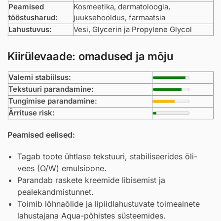
Peamised
Kosmeetika, dermatoloogia,
tööstusharud:
juuksehooldus, farmaatsia
Lahustuvus:
Vesi,
Glycerin
ja
Propylene Glycol
Kiirülevaade: omadused ja mõju
Valemi stabiilsus:
Tekstuuri parandamine:
Tungimise parandamine:
Ärrituse risk:
Peamised eelised:
Tagab toote ühtlase tekstuuri, stabiliseerides õli-
vees (O/W) emulsioone.
Parandab raskete kreemide libisemist ja
pealekandmistunnet.
Toimib lõhnaõlide ja lipiidlahustuvate toimeainete
lahustajana
Aqua
-põhistes süsteemides.