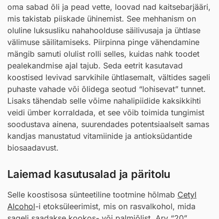
oma sabad õli ja pead vette, loovad nad kaitsebarjääri,
mis takistab piiskade ühinemist. See mehhanism on
oluline luksusliku nahahoolduse säilivusaja ja ühtlase
välimuse säilitamiseks. Piirpinna pinge vähendamine
mängib samuti olulist rolli selles, kuidas nahk toodet
pealekandmise ajal tajub. Seda eetrit kasutavad
koostised levivad sarvkihile ühtlasemalt, vältides sageli
puhaste vahade või õlidega seotud “lohisevat” tunnet.
Lisaks tähendab selle võime nahalipiidide kaksikkihti
veidi ümber korraldada, et see võib toimida tungimist
soodustava ainena, suurendades potentsiaalselt samas
kandjas manustatud vitamiinide ja antioksüdantide
biosaadavust.
Laiemad kasutusalad ja päritolu
Selle koostisosa sünteetiline tootmine hõlmab
Cetyl
Alcohol
-i etoksüleerimist, mis on rasvalkohol, mida
sageli saadakse kookos- või palmiõlist. Arv “20”