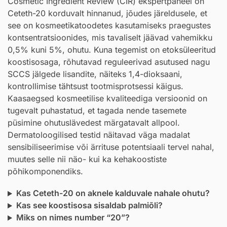
Cosmetic Ingredient Review (CIR) ekspertpaneel on
Ceteth-20 korduvalt hinnanud, jõudes järeldusele, et
see on kosmeetikatoodetes kasutamiseks praegustes
kontsentratsioonides, mis tavaliselt jäävad vahemikku
0,5% kuni 5%, ohutu. Kuna tegemist on etoksüleeritud
koostisosaga, rõhutavad reguleerivad asutused nagu
SCCS jälgede lisandite, näiteks 1,4-dioksaani,
kontrollimise tähtsust tootmisprotsessi käigus.
Kaasaegsed kosmeetilise kvaliteediga versioonid on
tugevalt puhastatud, et tagada nende tasemete
püsimine ohutuslävedest märgatavalt allpool.
Dermatoloogilised testid näitavad väga madalat
sensibiliseerimise või ärrituse potentsiaali tervel nahal,
muutes selle nii näo- kui ka kehakoostiste
põhikomponendiks.
Kas Ceteth-20 on aknele kalduvale nahale ohutu?
Kas see koostisosa sisaldab palmiõli?
Miks on nimes number “20”?