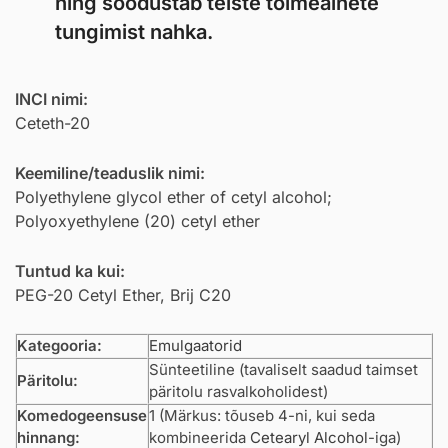
ning soodustab teiste toimeainete
tungimist nahka.
INCI nimi:
Ceteth-20
Keemiline/teaduslik nimi:
Polyethylene glycol ether of cetyl alcohol;
Polyoxyethylene (20) cetyl ether
Tuntud ka kui:
PEG-20 Cetyl Ether, Brij C20
Kategooria:
Emulgaatorid
Sünteetiline (tavaliselt saadud taimset
Päritolu:
päritolu rasvalkoholidest)
Komedogeensuse
1 (Märkus: tõuseb 4-ni, kui seda
hinnang:
kombineerida
Cetearyl Alcohol
-iga)