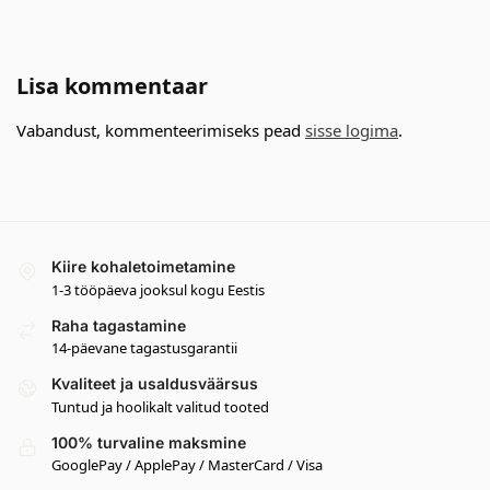
Lisa kommentaar
Vabandust, kommenteerimiseks pead
sisse logima
.
Kiire kohaletoimetamine
1-3 tööpäeva jooksul kogu Eestis
Raha tagastamine
14-päevane tagastusgarantii
Kvaliteet ja usaldusväärsus
Tuntud ja hoolikalt valitud tooted
100% turvaline maksmine
GooglePay / ApplePay / MasterCard / Visa