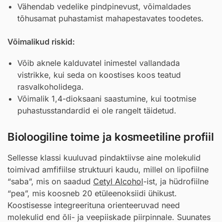
Vähendab vedelike pindpinevust, võimaldades
tõhusamat puhastamist mahapestavates toodetes.
Võimalikud riskid:
Võib aknele kalduvatel inimestel vallandada
vistrikke, kui seda on koostises koos teatud
rasvalkoholidega.
Võimalik 1,4-dioksaani saastumine, kui tootmise
puhastusstandardid ei ole rangelt täidetud.
Bioloogiline toime ja kosmeetiline profiil
Sellesse klassi kuuluvad pindaktiivse aine molekulid
toimivad amfifiilse struktuuri kaudu, millel on lipofiilne
“saba”, mis on saadud
Cetyl Alcohol
-ist, ja hüdrofiilne
“pea”, mis koosneb 20 etüleenoksiidi ühikust.
Koostisesse integreerituna orienteeruvad need
molekulid end õli- ja veepiiskade piirpinnale. Suunates