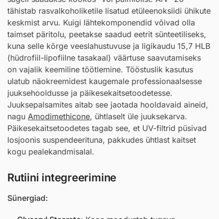
tähistab rasvalkoholiketile lisatud etüleenoksiidi ühikute
keskmist arvu. Kuigi lähtekomponendid võivad olla
taimset päritolu, peetakse saadud eetrit sünteetiliseks,
kuna selle kõrge veeslahustuvuse ja ligikaudu 15,7 HLB
(hüdrofiil-lipofiilne tasakaal) väärtuse saavutamiseks
on vajalik keemiline töötlemine. Tööstuslik kasutus
ulatub näokreemidest kaugemale professionaalsesse
juuksehooldusse ja päikesekaitsetoodetesse.
Juuksepalsamites aitab see jaotada hooldavaid aineid,
nagu
Amodimethicone
, ühtlaselt üle juuksekarva.
Päikesekaitsetoodetes tagab see, et UV-filtrid püsivad
losjoonis suspendeerituna, pakkudes ühtlast kaitset
kogu pealekandmisalal.
Rutiini integreerimine
Sünergiad: