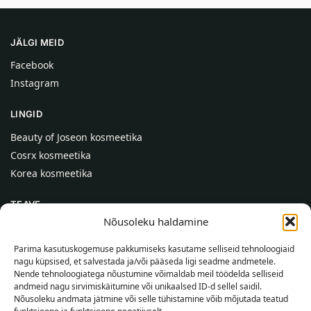
JÄLGI MEID
Facebook
Instagram
LINGID
Beauty of Joseon kosmeetika
Cosrx kosmeetika
Korea kosmeetika
TEAVE
Nõusoleku haldamine
Meist
Kontaktid
Parima kasutuskogemuse pakkumiseks kasutame selliseid tehnoloogiaid
nagu küpsised, et salvestada ja/või pääseda ligi seadme andmetele.
Abi
Nende tehnoloogiatega nõustumine võimaldab meil töödelda selliseid
andmeid nagu sirvimiskäitumine või unikaalsed ID-d sellel saidil.
TEAVE OSTJALE
Nõusoleku andmata jätmine või selle tühistamine võib mõjutada teatud