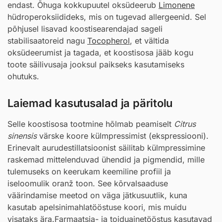
endast. Õhuga kokkupuutel oksüdeerub
Limonene
hüdroperoksiidideks, mis on tugevad allergeenid. Sel
põhjusel lisavad koostisearendajad sageli
stabilisaatoreid nagu
Tocopherol
, et vältida
oksüdeerumist ja tagada, et koostisosa jääb kogu
toote säilivusaja jooksul paikseks kasutamiseks
ohutuks.
Laiemad kasutusalad ja päritolu
Selle koostisosa tootmine hõlmab peamiselt
Citrus
sinensis
värske koore külmpressimist (ekspressiooni).
Erinevalt aurudestillatsioonist säilitab külmpressimine
raskemad mittelenduvad ühendid ja pigmendid, mille
tulemuseks on keerukam keemiline profiil ja
iseloomulik oranž toon. See kõrvalsaaduse
väärindamise meetod on väga jätkusuutlik, kuna
kasutab apelsinimahlatööstuse koori, mis muidu
visataks ära.Farmaatsia- ja toiduainetööstus kasutavad