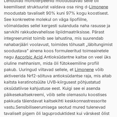
Lenduvad monoterpeenid moodustavad selle õli
keemilisest struktuurist valdava osa ning d-
Limonene
moodustab tavaliselt 90% kuni 97% kogu koostisest.
See konkreetne molekul on väga lipofiilne,
võimaldades sellel kergesti sulanduda naha rasusse ja
sarvkihi rakkudevahelisse lipiidmaatriksisse. Pärast
integreerumist toimib see lahustina, mis suurendab
nahabarjääri voolavust, toimides tõhusalt „läbitungimist
soodustava” ainena koos formuleeritud toimeainetele
nagu
Ascorbic Acid
.Antioksüdantne kaitse on veel üks
oluline mehhanism, mida õli fütokeemiline profiil
pakub. Uuringud viitavad sellele, et
Limonene
võib
aktiveerida Nrf2-sõltuva antioksüdantse raja, mis aitab
kaitsta keratinotsüüte UVB-kiirgusest põhjustatud
oksüdatiivse kahjustuse eest. Kuigi see ei asenda
päikesekaitsekreemi, võib selle olemasolu koostises
pakkuda täiendavat kaitsekihti keskkonnastressorite
vastu.Sensibiliseerumisega seotud mured tulenevad
tavaliselt pigem õli laguproduktidest kui värskest õlist