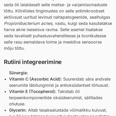
seda õli laialdaselt selle maitse- ja varjamisomaduste
tõttu. Kliinilistes tingimustes on selle antimikroobset
aktiivsust uuritud levinud nahapatogeenide, sealhulgas
Propionibacterium acnes
, vastu, kuigi seda kasutatakse
harva akne iseseisva ravina. Selle asemel lisatakse
seda tavaliselt puhastusvahenditesse ja toonikutesse
selle rasu eemaldava toime ja meeldiva sensoorse
mõju tõttu.
Rutiini integreerimine
Sünergia:
Vitamin C (
Ascorbic Acid
):
Suurendab sära andvate
seerumite läbitungimist ja antioksüdantset tõhusust.
Vitamin E (
Tocopherol
):
Takistab õli
terpeenkomponentide oksüdeerumist, säilitades
ohutuse.
Glycerin
:
Aitab tasakaalustada võimalikku kuivust,