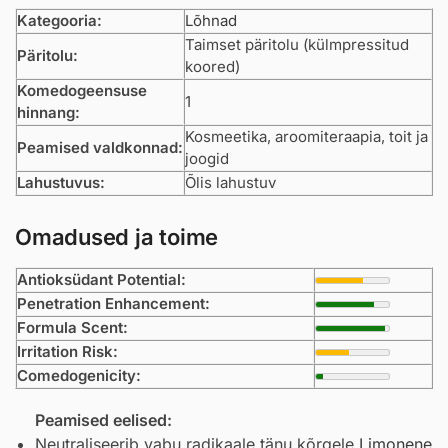
Kategooria:
Lõhnad
Taimset päritolu (külmpressitud
Päritolu:
koored)
Komedogeensuse
1
hinnang:
Kosmeetika, aroomiteraapia, toit ja
Peamised valdkonnad:
joogid
Lahustuvus:
Õlis lahustuv
Omadused ja toime
Antioksüdant Potential:
Penetration Enhancement:
Formula Scent:
Irritation Risk:
Comedogenicity:
Peamised eelised:
Neutraliseerib vabu radikaale tänu kõrgele
Limonene