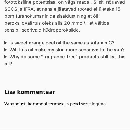
fototoksiline potentsiaal on väga madal. Siiski nõuavad
SCCS ja IFRA, et nahale jäetavad tooted ei ületaks 15
ppm furanokumariinide sisaldust ning et õli
peroksiidväärtus oleks alla 20 mmol/l, et vältida
sensibiliseerivaid hüdroperoksiide.
Is sweet orange peel oil the same as Vitamin C?
Will this oil make my skin more sensitive to the sun?
Why do some “fragrance-free” products still list this
oil?
Lisa kommentaar
Vabandust, kommenteerimiseks pead
sisse logima
.