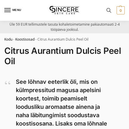
MENU
0
Üle 59 EUR tellimustele tasuta kohaletoimetamine pakiautomaati 2-4
tööpäeva jooksul.
Kodu
-
Koostisosad
-
Citrus Aurantium Dulcis Peel Oil
Citrus Aurantium Dulcis Peel
Oil
See lõhnav eeterlik õli, mis on
külmpressitud magusa apelsini
koortest, toimib peamiselt
loodusliku aromaatse ainena ja
naha läbitungimist soodustava
koostisosana. Lisaks oma lõhnale