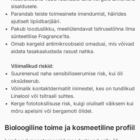
sisaldusele.
Parandab teiste toimeainete imendumist, häirides
ajutiselt lipiidbarjääri.
Pakub looduslikku, meeliülendavat tsitruselõhna ilma
sünteetilise
Fragrance
’ita.
Omab kergeid antimikroobseid omadusi, mis võivad
aidata tasakaalustada rasust nahka.
Võimalikud riskid:
Suurenenud naha sensibiliseerumise risk, kui õli
oksüdeerub.
Võimalik kontaktdermatiit inimestel, kes on tundlikud
Linalool
või tsitraali suhtes.
Kerge fototoksilisuse risk, kuigi oluliselt väiksem kui
mõru apelsini või bergamoti õlidel.
Bioloogiline toime ja kosmeetiline profiil