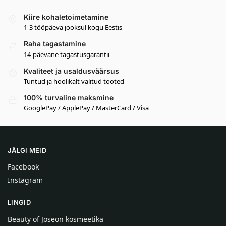
Kiire kohaletoimetamine
1-3 tööpäeva jooksul kogu Eestis
Raha tagastamine
14-päevane tagastusgarantii
Kvaliteet ja usaldusväärsus
Tuntud ja hoolikalt valitud tooted
100% turvaline maksmine
GooglePay / ApplePay / MasterCard / Visa
JÄLGI MEID
Facebook
Instagram
LINGID
Beauty of Joseon kosmeetika