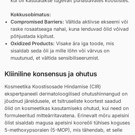
kui õli kasutatakse tugevalt puhastavates koostistes.
Kokkusobimatus:
Compromised Barriers:
Vältida aktiivse ekseemi või
raske rosaatseaga nahal, kuna lenduvad õlid võivad
põhjustada kipitust.
Oxidized Products:
Visake ära iga toode, mis
sisaldab seda õli ja mille lõhn või värvus on
muutunud, et vältida sensibiliseerumist.
Kliiniline konsensus ja ohutus
Kosmeetika Koostisosade Hindamise (CIR)
ekspertpaneeli dermatoloogilised ohutushinnangud on
jõudnud järeldusele, et tsitruseliste koortest saadud
õlid on kosmeetikas kasutamiseks ohutud, kui need on
formuleeritud mitteärritavatena. Erinevalt mõru apelsini
õlist sisaldab magusa apelsini kooreõli tühises koguses
5-methoxypsoralen (5-MOP), mis tähendab, et selle