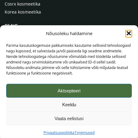
Cosrx kosmeetika
Korea kosmeetika
TEAVE
Nõusoleku haldamine
Meist
Kontaktid
Parima kasutuskogemuse pakkumiseks kasutame selliseid tehnoloogiaid
nagu küpsised, et salvestada ja/või pääseda ligi seadme andmetele.
Abi
Nende tehnoloogiatega nõustumine võimaldab meil töödelda selliseid
andmeid nagu sirvimiskäitumine või unikaalsed ID-d sellel saidil.
TEAVE OSTJALE
Nõusoleku andmata jätmine või selle tühistamine võib mõjutada teatud
funktsioone ja funktsioone negatiivselt.
Tarnetingimused
Tingimused
Aktsepteeri
Privaatsuspoliitika
Veebikaart
Keeldu
©
2026
SincereSkin.ee
Kõik õigused kaitstud.
Vaata eelistusi
Privaatsuspoliitika
Tingimused