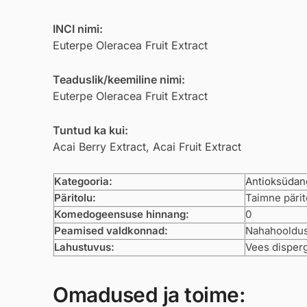
INCI nimi:
Euterpe Oleracea Fruit Extract
Teaduslik/keemiline nimi:
Euterpe Oleracea Fruit Extract
Tuntud ka kui:
Acai Berry Extract, Acai Fruit Extract
Kategooria:
Antioksüdan
Päritolu:
Taimne pärit
Komedogeensuse hinnang:
0
Peamised valdkonnad:
Nahahooldus,
Lahustuvus:
Vees disperg
Omadused ja toime: