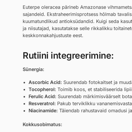
Euterpe oleracea pärineb Amazonase vihmametsa 
sajandeid. Ekstraheerimisprotsess hõlmab tavaliselt
kuumatundlikud antioksüdandid. Kuigi seda kasu
ja niisutajad, kasutatakse selle rikkalikku toitain
keskkonnakahjustuste eest.
Rutiini integreerimine:
Sünergia:
Ascorbic Acid
:
Suurendab fotokaitset ja muud
Tocopherol
:
Toimib koos, et stabiliseerida lip
Ferulic Acid
:
Suurendab märkimisväärselt botaani
Resveratrol
:
Pakub terviklikku vananemisvastas
Niacinamide
:
Täiendab rahustavaid omadusi ja 
Kokkusobimatus: