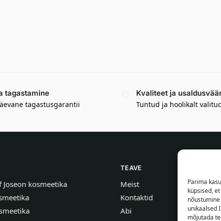
a tagastamine
Kvaliteet ja usaldusvää
äevane tagastusgarantii
Tuntud ja hoolikalt valitu
TEAVE
Parima kasu
f Joseon kosmeetika
Meist
küpsised, e
smeetika
Kontaktid
nõustumine 
unikaalsed I
smeetika
Abi
mõjutada tea