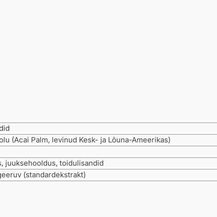
did
olu (Acai Palm, levinud Kesk- ja Lõuna-Ameerikas)
 juuksehooldus, toidulisandid
eeruv (standardekstrakt)