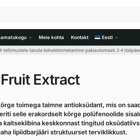
aamatukogu
Meie kohta
Kontakt
Eesti
R tellimustele tasuta kohaletoimetamine pakiautomaati 2-4 tööpäev
Fruit Extract
 kõrge toimega taimne antioksüdant, mis on saa
riti selle erakordselt kõrge polüfenoolide sisa
a kaitsekilbina keskkonnast tingitud oksüdatiiv
aha lipiidbarjääri struktuurset terviklikkust.