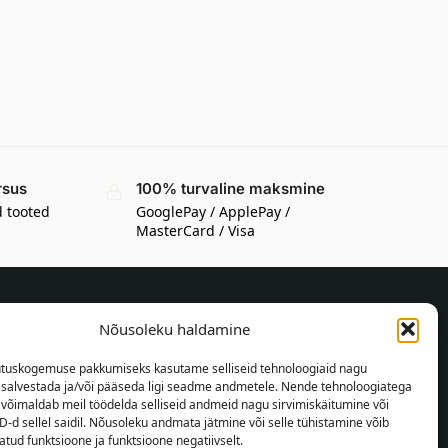
rsus
100% turvaline maksmine
d tooted
GooglePay / ApplePay /
MasterCard / Visa
Nõusoleku haldamine
TEAVE OSTJALE
tuskogemuse pakkumiseks kasutame selliseid tehnoloogiaid nagu
Tarnetingimused
t salvestada ja/või pääseda ligi seadme andmetele. Nende tehnoloogiatega
Tingimused
võimaldab meil töödelda selliseid andmeid nagu sirvimiskäitumine või
D-d sellel saidil. Nõusoleku andmata jätmine või selle tühistamine võib
Privaatsuspoliitika
tud funktsioone ja funktsioone negatiivselt.