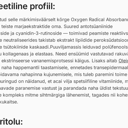
tiline profiil:
eotud selle märkimisväärselt kõrge Oxygen Radical Absorban
teiste marjaekstraktide oma. Suured antotsüaniinide
ide ja cyanidin-3-rutinoside — toimivad peamiste reaktiivs
neutraliseerides takistab ekstrakt lipiidide peroksüdatsioo
 tsütokiinide kaskaadi.Puuviljamassis leiduvad polüfenool
 kollagenaas ja elastaas. Need ensüümid vastutavad rakuvä
 ekstrinseerse vananemisprotsessi käigus. Lisaks aitab
Olei
a naha happemantli taastamisele, ennetades transepidermaal
idavama nahapinna kujunemisele, mis tuleb paremini toime
uringud on näidanud, et acai vilja spetsiifiline vitamiinide, 
vade paranemise vastust ja parandada naha üldist tekstuur
mne kompleks mitme sihtmärgiga lähenemist, tagades nii koh
kukaitse.
itolu: