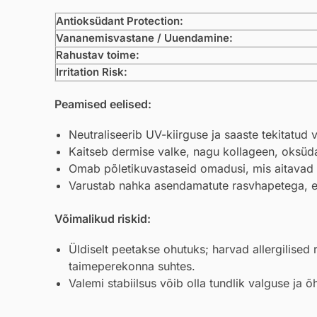
Antioksüdant Protection:
Vananemisvastane / Uuendamine:
Rahustav toime:
Irritation Risk:
Peamised eelised:
Neutraliseerib UV-kiirguse ja saaste tekitatud 
Kaitseb dermise valke, nagu kollageen, oksüda
Omab põletikuvastaseid omadusi, mis aitavad 
Varustab nahka asendamatute rasvhapetega, e
Võimalikud riskid:
Üldiselt peetakse ohutuks; harvad allergilised
taimeperekonna suhtes.
Valemi stabiilsus võib olla tundlik valguse ja õ