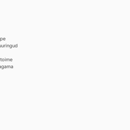
rpe
uuringud
 toime
tagama