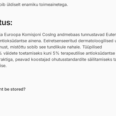
obib üldiselt enamiku toimeainetega.
tus:
 ja Euroopa Komisjoni CosIng andmebaas tunnustavad Eute
antioksüdantse ainena. Eelretsenseeritud dermatoloogilised 
emust, mistõttu sobib see tundlikule nahale. Tüüpilised
 väidete toetamiseks kuni 5% terapeutilise antioksüdantse
raktiga, peavad koostajad ohutusstandardite säilitamiseks 
ise.
nt be stored?