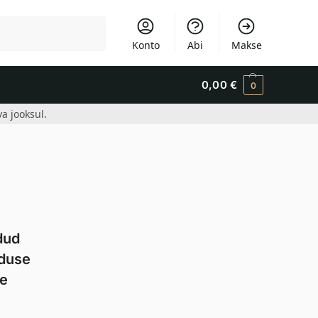
Otsi
Konto
Abi
Makse
0,00
€
0
a jooksul.
dud
lduse
se