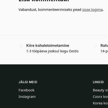
Vabandust, kommenteerimiseks pead
sisse logima
.
Kiire kohaletoimetamine
Rah
1-3 tööpäeva jooksul kogu Eestis
14-p
JÄLGI MEID
LINGID
Facebook
Beauty o
Instagram
Cosrx ko
Korea ko