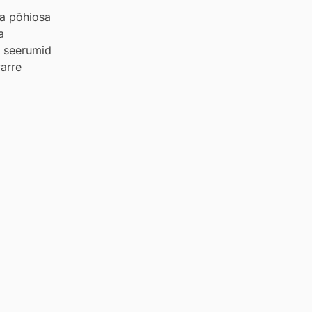
ua põhiosa
a
u seerumid
varre