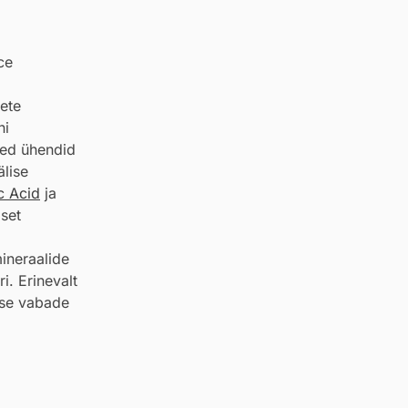
ce
ete
ni
sed ühendid
lise
c Acid
ja
set
mineraalide
i. Erinevalt
ese vabade