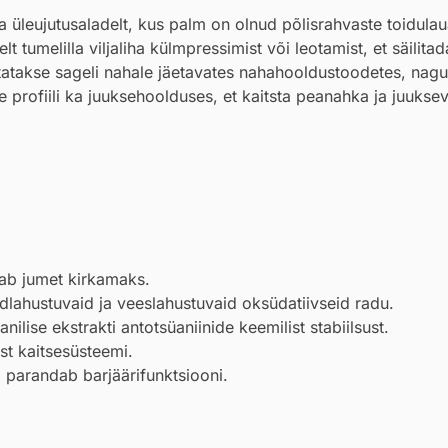
üleujutusaladelt, kus palm on olnud põlisrahvaste toidula
 tumelilla viljaliha külmpressimist või leotamist, et säilitad
tatakse sageli nahale jäetavates nahahooldustoodetes, nag
ete profiili ka juuksehoolduses, et kaitsta peanahka ja juukse
ab jumet kirkamaks.
iidlahustuvaid ja veeslahustuvaid oksüdatiivseid radu.
lise ekstrakti antotsüaniinide keemilist stabiilsust.
t kaitsesüsteemi.
parandab barjäärifunktsiooni.