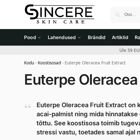
Pood
Lahendused
Brändid
Artiklid
R
Üle 59 EU
Kodu
-
Koostisosad
-
Euterpe Oleracea Fruit Extract
Euterpe Oleracea 
Euterpe Oleracea Fruit Extract on
acai-palmist ning mida hinnatakse e
tõttu. See koostisosa toimib tugev
stressi vastu, toetades samal ajal n