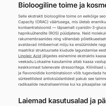
Bioloogiline toime ja kosmee
Selle ekstrakti bioloogiline toime on eelkõige s
Capacity (ORAC) väärtusega, mis ületab enamiku 
kontsentratsioonid — täpsemalt cyanidin-3-glucos
hapnikuühendite (ROS) püüdjatena. Neid molekule 
rakumembraanides ning vähendab põletikueelsete
avaldavad inhibeerivat mõju ka ensüümidele nagu
maatriksi struktuursete kiudude lagundamise eest
Linoleic Acid
jälgedes esinemine ekstraktis kaas
veekadu.Lokaalne kasutamine aitab kaasa vastup
keskkonnast tulenevate stressoritega. Kliinilised u
ja flavonoidide kombinatsioon võib tugevdada haa
sünteetilistest antioksüdantidest pakub see tai
radikaalide neutraliseerimise kui ka pikaajalise ra
Laiemad kasutusalad ja pär