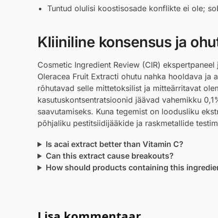
Tuntud olulisi koostisosade konflikte ei ole; s
Kliiniline konsensus ja ohu
Cosmetic Ingredient Review (CIR) ekspertpaneel
Oleracea Fruit Extracti ohutu nahka hooldava ja 
rõhutavad selle mittetoksilist ja mitteärritavat ol
kasutuskontsentratsioonid jäävad vahemikku 0,1%
saavutamiseks. Kuna tegemist on loodusliku ekst
põhjaliku pestitsiidijääkide ja raskmetallide testim
Is acai extract better than Vitamin C?
Can this extract cause breakouts?
How should products containing this ingredie
Lisa kommentaar