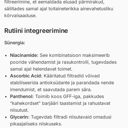
filtreerimine, et eemaldada elusad pärmirakud,
säilitades samal ajal toitaineterikka ainevahetusliku
kõrvalsaaduse.
Rutiini integreerimine
Sünergia:
Niacinamide
:
See kombinatsioon maksimeerib
pooride vähendamist ja rasukontrolli, tugevdades
samal ajal helendavat toimet.
Ascorbic Acid
:
Kääritatud filtradid võivad
stabiliseerida antioksüdante ja parandada nende
imendumist, et saavutada parem sära.
Panthenol
:
Toimib koos GFF-iga, pakkudes
“kahekordset” barjääri taastamist ja rahustavat
niisutust.
Glycerin
:
Tugevdab filtradi niisutavaid omadusi
pikaajaliseks niiskuseks.