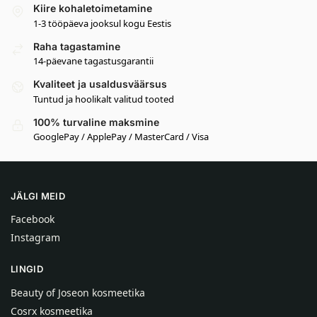
Kiire kohaletoimetamine
1-3 tööpäeva jooksul kogu Eestis
Raha tagastamine
14-päevane tagastusgarantii
Kvaliteet ja usaldusväärsus
Tuntud ja hoolikalt valitud tooted
100% turvaline maksmine
GooglePay / ApplePay / MasterCard / Visa
JÄLGI MEID
Facebook
Instagram
LINGID
Beauty of Joseon kosmeetika
Cosrx kosmeetika