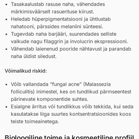
Tasakaalustab rasuse naha, vähendades
märkimisväärselt rasuerituse kiirust.
Heledab hüperpigmentatsiooni ja ühtlustab
nahatooni, pärssides melaniini sünteesi.
Tugevdab naha barjääri, suurendades selliste
valkude nagu filaggrin ja involucrin ekspressiooni.
Vähendab laienenud pooride nähtavust ja parandab
naha üldist siledust.
Võimalikud riskid:
Võib vallandada “fungal acne” (Malassezia
folliculitis) inimestel, kes on tundlikud pärmseentest
pärinevate komponentide suhtes.
Esialgne ärritus või tundlikkus võib tekkida, kui seda
kasutatakse liiga suurtes kontsentratsioonides koos
teiste toimeainetega.
Bioloogiline toime ja kosmeetiline profiil