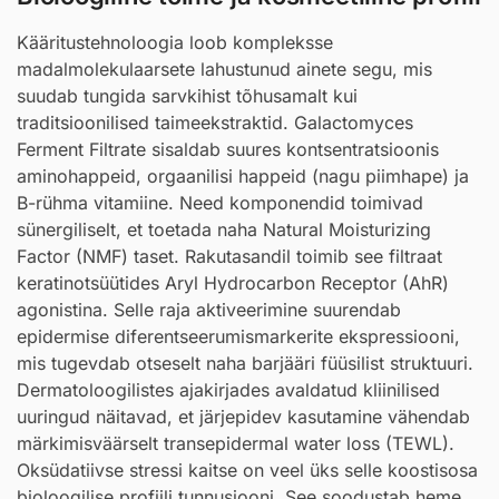
Kääritustehnoloogia loob kompleksse
madalmolekulaarsete lahustunud ainete segu, mis
suudab tungida sarvkihist tõhusamalt kui
traditsioonilised taimeekstraktid. Galactomyces
Ferment Filtrate sisaldab suures kontsentratsioonis
aminohappeid, orgaanilisi happeid (nagu piimhape) ja
B-rühma vitamiine. Need komponendid toimivad
sünergiliselt, et toetada naha Natural Moisturizing
Factor (NMF) taset. Rakutasandil toimib see filtraat
keratinotsüütides Aryl Hydrocarbon Receptor (AhR)
agonistina. Selle raja aktiveerimine suurendab
epidermise diferentseerumismarkerite ekspressiooni,
mis tugevdab otseselt naha barjääri füüsilist struktuuri.
Dermatoloogilistes ajakirjades avaldatud kliinilised
uuringud näitavad, et järjepidev kasutamine vähendab
märkimisväärselt transepidermal water loss (TEWL).
Oksüdatiivse stressi kaitse on veel üks selle koostisosa
bioloogilise profiili tunnusjooni. See soodustab heme