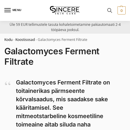
MENU
0
Üle 59 EUR tellimustele tasuta kohaletoimetamine pakiautomaati 2-4
tööpäeva jooksul.
Kodu
-
Koostisosad
-
Galactomyces Ferment Filtrate
Galactomyces Ferment
Filtrate
Galactomyces Ferment Filtrate on
toitainerikas pärmseente
kõrvalsaadus, mis saadakse sake
kääritamisel. See
mitmeotstarbeline kosmeetiline
toimeaine aitab siluda naha