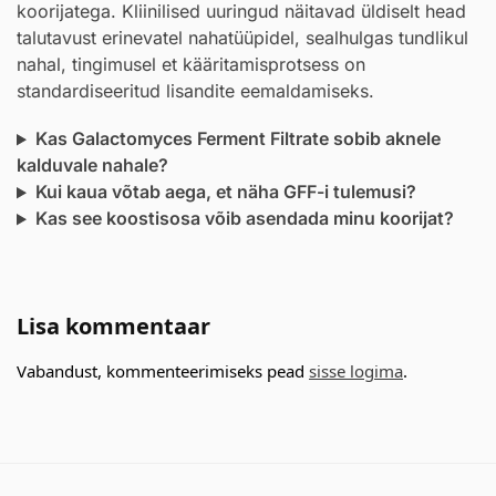
koorijatega. Kliinilised uuringud näitavad üldiselt head
talutavust erinevatel nahatüüpidel, sealhulgas tundlikul
nahal, tingimusel et kääritamisprotsess on
standardiseeritud lisandite eemaldamiseks.
Kas Galactomyces Ferment Filtrate sobib aknele
kalduvale nahale?
Kui kaua võtab aega, et näha GFF-i tulemusi?
Kas see koostisosa võib asendada minu koorijat?
Lisa kommentaar
Vabandust, kommenteerimiseks pead
sisse logima
.