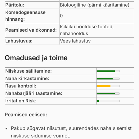
Päritolu:
Bioloogiline (pärmi kääritamine)
Komedogeensuse
0
hinnang:
Isikliku hoolduse tooted,
Peamised valdkonnad:
nahahooldus
Lahustuvus:
Vees lahustuv
Omadused ja toime
Niiskuse säilitamine:
Naha kirkastamine:
Rasu kontroll:
Nahabarjääri taastamine:
Irritation Risk:
Peamised eelised:
Pakub sügavat niisutust, suurendades naha sisemist
niiskuse sidumise võimet.