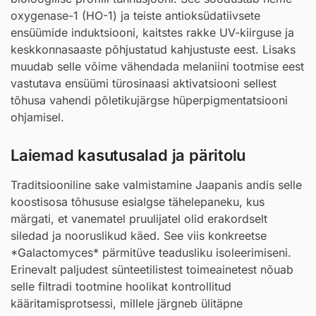
oxygenase-1 (HO-1) ja teiste antioksüdatiivsete
ensüümide induktsiooni, kaitstes rakke UV-kiirguse ja
keskkonnasaaste põhjustatud kahjustuste eest. Lisaks
muudab selle võime vähendada melaniini tootmise eest
vastutava ensüümi türosinaasi aktivatsiooni sellest
tõhusa vahendi põletikujärgse hüperpigmentatsiooni
ohjamisel.
Laiemad kasutusalad ja päritolu
Traditsiooniline sake valmistamine Jaapanis andis selle
koostisosa tõhususe esialgse tähelepaneku, kus
märgati, et vanematel pruulijatel olid erakordselt
siledad ja nooruslikud käed. See viis konkreetse
*Galactomyces* pärmitüve teadusliku isoleerimiseni.
Erinevalt paljudest sünteetilistest toimeainetest nõuab
selle filtradi tootmine hoolikat kontrollitud
kääritamisprotsessi, millele järgneb ülitäpne