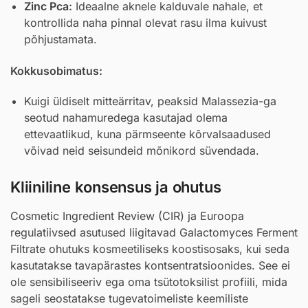
Zinc Pca
:
Ideaalne aknele kalduvale nahale, et
kontrollida naha pinnal olevat rasu ilma kuivust
põhjustamata.
Kokkusobimatus:
Kuigi üldiselt mitteärritav, peaksid Malassezia-ga
seotud nahamuredega kasutajad olema
ettevaatlikud, kuna pärmseente kõrvalsaadused
võivad neid seisundeid mõnikord süvendada.
Kliiniline konsensus ja ohutus
Cosmetic Ingredient Review (CIR) ja Euroopa
regulatiivsed asutused liigitavad Galactomyces Ferment
Filtrate ohutuks kosmeetiliseks koostisosaks, kui seda
kasutatakse tavapärastes kontsentratsioonides. See ei
ole sensibiliseeriv ega oma tsütotoksilist profiili, mida
sageli seostatakse tugevatoimeliste keemiliste