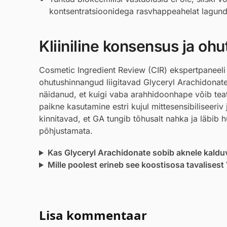
kontsentratsioonidega rasvhappeahelat lagundada
Kliiniline konsensus ja ohu
Cosmetic Ingredient Review (CIR) ekspertpaneel
ohutushinnangud liigitavad Glyceryl Arachidonate’
näidanud, et kuigi vaba arahhidoonhape võib teat
paikne kasutamine estri kujul mittesensibiliseer
kinnitavad, et GA tungib tõhusalt nahka ja läbib h
põhjustamata.
Kas Glyceryl Arachidonate sobib aknele kaldu
Mille poolest erineb see koostisosa tavalisest 
Lisa kommentaar