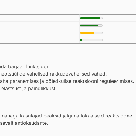
ada barjäärifunktsioon.
neotsüütide vahelised rakkudevahelised vahed.
ha paranemises ja põletikulise reaktsiooni reguleerimises.
elastsust ja paindlikkust.
u nahaga kasutajad peaksid jälgima lokaalseid reaktsioone.
savalt antioksüdante.