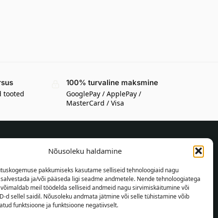
rsus
100% turvaline maksmine
d tooted
GooglePay / ApplePay /
MasterCard / Visa
Nõusoleku haldamine
TEAVE OSTJALE
tuskogemuse pakkumiseks kasutame selliseid tehnoloogiaid nagu
Tarnetingimused
t salvestada ja/või pääseda ligi seadme andmetele. Nende tehnoloogiatega
Tingimused
võimaldab meil töödelda selliseid andmeid nagu sirvimiskäitumine või
D-d sellel saidil. Nõusoleku andmata jätmine või selle tühistamine võib
Privaatsuspoliitika
tud funktsioone ja funktsioone negatiivselt.
Veebikaart