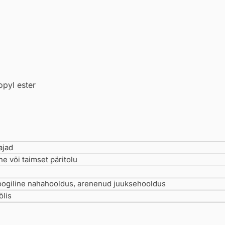
opyl ester
jad
ne või taimset päritolu
ogiline nahahooldus, arenenud juuksehooldus
õlis