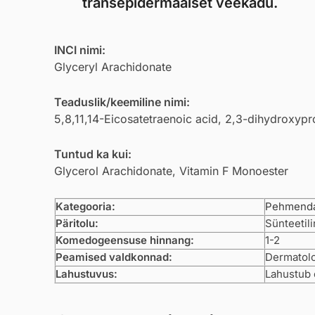
transepidermaalset veekadu.
INCI nimi:
Glyceryl Arachidonate
Teaduslik/keemiline nimi:
5,8,11,14-Eicosatetraenoic acid, 2,3-dihydroxypr
Tuntud ka kui:
Glycerol Arachidonate, Vitamin F Monoester
Kategooria:
Pehmenda
Päritolu:
Sünteetili
Komedogeensuse hinnang:
1-2
Peamised valdkonnad:
Dermatolo
Lahustuvus:
Lahustub 