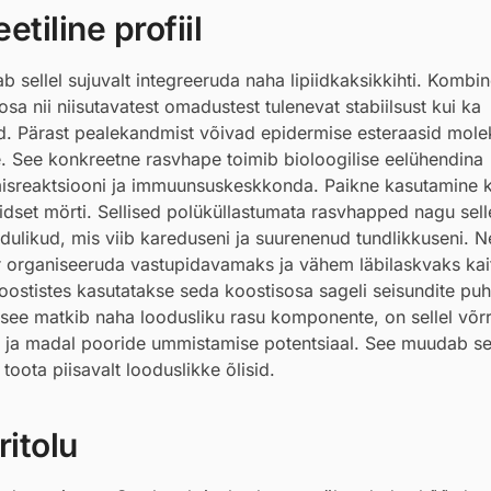
tiline profiil
 sellel sujuvalt integreeruda naha lipiidkaksikkihti. Kombi
a nii niisutavatest omadustest tulenevat stabiilsust kui ka
eid. Pärast pealekandmist võivad epidermise esteraasid mole
 See konkreetne rasvhape toimib bioloogilise eelühendina
misreaktsiooni ja immuunsuskeskkonda. Paikne kasutamine k
piidset mörti. Sellised polüküllastumata rasvhapped nagu sell
dulikud, mis viib kareduseni ja suurenenud tundlikkuseni. 
ber organiseeruda vastupidavamaks ja vähem läbilaskvaks kai
oostistes kasutatakse seda koostisosa sageli seisundite puh
see matkib naha loodusliku rasu komponente, on sellel võr
ja madal pooride ummistamise potentsiaal. See muudab sell
oota piisavalt looduslikke õlisid.
itolu