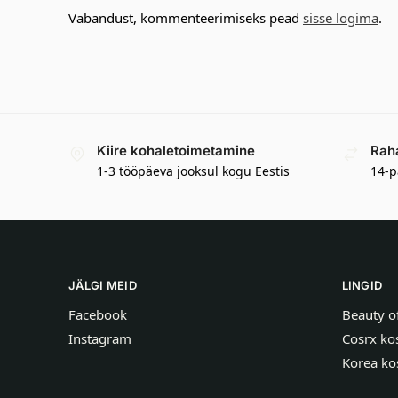
Vabandust, kommenteerimiseks pead
sisse logima
.
Kiire kohaletoimetamine
Rah
1-3 tööpäeva jooksul kogu Eestis
14-p
JÄLGI MEID
LINGID
Facebook
Beauty o
Instagram
Cosrx ko
Korea ko