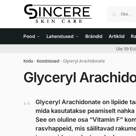
Pood
Lahendused
Brändid
Artiklid
R
Üle 59 EU
Kodu
-
Koostisosad
-
Glyceryl Arachidonate
Glyceryl Arachid
Glyceryl Arachidonate on lipiide 
mida kasutatakse peamiselt nahka
See on oluline osa “Vitamin F” ko
rasvhappeid, mis säilitavad raku