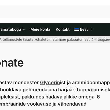
aamatukogu
Meie kohta
Kontakt
Eesti
R tellimustele tasuta kohaletoimetamine pakiautomaati 2-4 tööpäev
onate
taastav monoester
Glycerin
ist ja arahhidoonhapp
 hooldava pehmendajana barjääri tugevdamisek
mpleksist, pakkudes hädavajalikke omega-6
membraanide voolavuse ja vähendavad