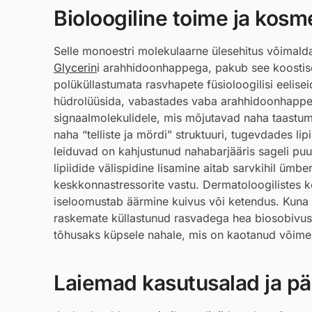
Bioloogiline toime ja kosmee
Selle monoestri molekulaarne ülesehitus võimaldab
Glycerin
i arahhidoonhappega, pakub see koostisos
polüküllastumata rasvhapete füsioloogilisi eelis
hüdrolüüsida, vabastades vaba arahhidoonhappe.
signaalmolekulidele, mis mõjutavad naha taastu
naha “telliste ja mördi” struktuuri, tugevdades li
leiduvad on kahjustunud nahabarjääris sageli puu
lipiidide välispidine lisamine aitab sarvkihil üm
keskkonnastressorite vastu. Dermatoloogilistes k
iseloomustab äärmine kuivus või ketendus. Kuna 
raskemate küllastunud rasvadega hea biosobivus 
tõhusaks küpsele nahale, mis on kaotanud võime t
Laiemad kasutusalad ja pär