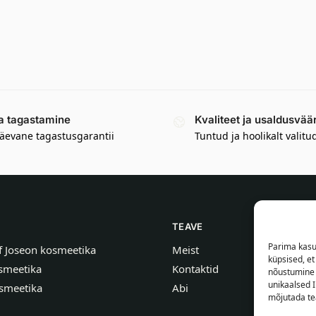
a tagastamine
Kvaliteet ja usaldusvää
äevane tagastusgarantii
Tuntud ja hoolikalt valitu
TEAVE
Parima kasu
f Joseon kosmeetika
Meist
küpsised, e
smeetika
Kontaktid
nõustumine 
unikaalsed I
smeetika
Abi
mõjutada tea