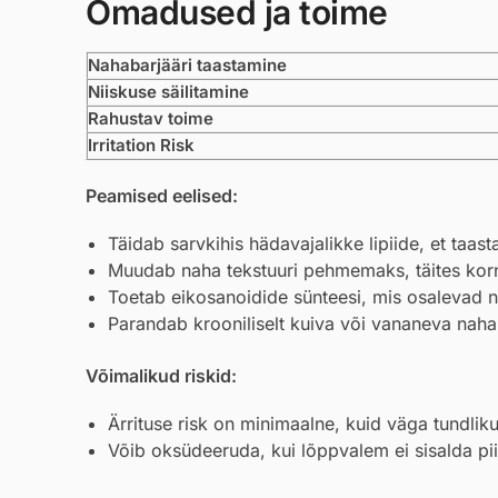
Omadused ja toime
Nahabarjääri taastamine
Niiskuse säilitamine
Rahustav toime
Irritation Risk
Peamised eelised:
Täidab sarvkihis hädavajalikke lipiide, et taast
Muudab naha tekstuuri pehmemaks, täites kor
Toetab eikosanoidide sünteesi, mis osalevad na
Parandab krooniliselt kuiva või vananeva naha 
Võimalikud riskid:
Ärrituse risk on minimaalne, kuid väga tundlik
Võib oksüdeeruda, kui lõppvalem ei sisalda pii