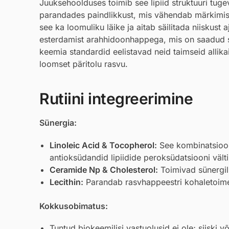
Juuksehoolduses toimib see lipiid struktuuri tu
parandades paindlikkust, mis vähendab märkimisv
see ka loomuliku läike ja aitab säilitada niiskust
esterdamist arahhidoonhappega, mis on saadud se
keemia standardid eelistavad neid taimseid allikai
loomset päritolu rasvu.
Rutiini integreerimine
Sünergia:
Linoleic Acid
&
Tocopherol
:
See kombinatsioon
antioksüdandid lipiidide peroksüdatsiooni vält
Ceramide Np
&
Cholesterol
:
Toimivad sünergilis
Lecithin
:
Parandab rasvhappeestri kohaletoimet
Kokkusobimatus:
Tuntud biokeemilisi vastuolusid ei ole; siiski