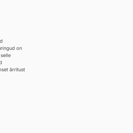
ed
uringud on
selle
d
set ärritust