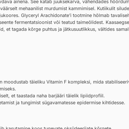
gevdava ainena. See katab juuksekarva, vähendades hõõrdumi
äärselt mehaanilist murdumist kammimisel. Kutiikulit silud
 ajukoores. Glyceryl Arachidonate’i tootmine hõlmab tavalise
ente fermentatsioonist või teatud taimeõlidest. Kaasaegse
d, et tagada kõrge puhtus ja jätkusuutlikkus, vältides samal
 moodustab täieliku Vitamin F kompleksi, mida stabiliseer
imiseks.
elt, et taastada naha barjääri täielik lipiidprofiil.
amist ja tungimist sügavamatesse epidermise kihtidesse.
 võib kasutamine koos tugevate oksüdeerijate kõrgete