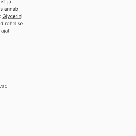
st ja
es annab
lt
Glycerin
i
d rohelise
 ajal
ivad