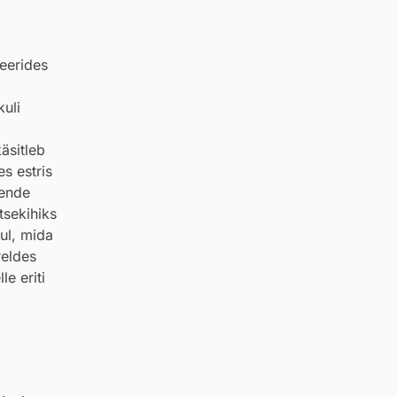
neerides
kuli
äsitleb
es estris
Nende
tsekihiks
ul, mida
reldes
e eriti