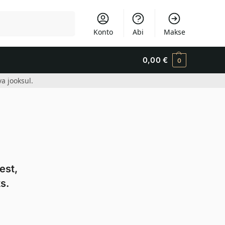
Otsi
Konto
Abi
Makse
0,00
€
0
a jooksul.
est,
s.