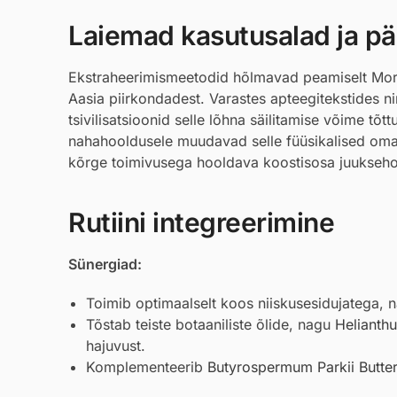
Laiemad kasutusalad ja pär
Ekstraheerimismeetodid hõlmavad peamiselt Morin
Aasia piirkondadest. Varastes apteegitekstides nim
tsivilisatsioonid selle lõhna säilitamise võime tõt
nahahooldusele muudavad selle füüsikalised oma
kõrge toimivusega hooldava koostisosa juuksehoo
Rutiini integreerimine
Sünergiad:
Toimib optimaalselt koos niiskusesidujatega,
Tõstab teiste botaaniliste õlide, nagu
Helianth
hajuvust.
Komplementeerib
Butyrospermum Parkii Butte