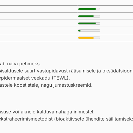
dab naha pehmeks.
isaldusele suurt vastupidavust rääsumisele ja oksüdatsiooni
nsepidermaalset veekadu (TEWL).
stele koostistele, nagu jumestuskreemid.
suse või aknele kalduva nahaga inimestel.
ekstraheerimismeetodist (bioaktiivsete ühendite säilitamisek