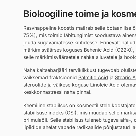
Bioloogiline toime ja kosmee
Rasvhappeline koostis määrab selle botaanilise 
75%), mis toimib läbitungimist soodustava ainena, 
jõuda sügavamatesse kihtidesse. Erinevalt paljude
märkimisväärses koguses
Behenic Acid
(C22:0), 
selle märkimisväärsetele nahka siluvatele ja hoo
Naha kaitsebarjääri terviklikkust tugevdab olulist
väiksemad fraktsioonid
Palmitic Acid
ja
Stearic A
steroolide ja väikese koguse
Linoleic Acid
olemas
keskkonnastressi naha pinnal.
Keemiline stabiilsus on kosmeetilistele koostajate
stabiilsuse indeks (OSI), mis muudab selle märks
priimulaõli. Selle stabiilsus tuleneb tugeva alfa-,
lipiidide ahelat vabade radikaalide põhjustatud la