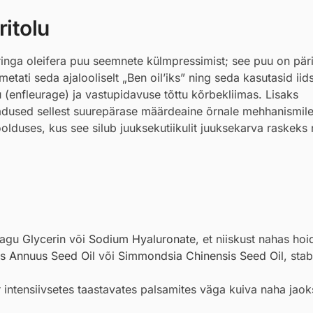
itolu
ga oleifera puu seemnete külmpressimist; see puu on pärit
etati seda ajalooliselt „Ben oil’iks” ning seda kasutasid iid
tu (enfleurage) ja vastupidavuse tõttu kõrbekliimas. Lisaks
dused sellest suurepärase määrdeaine õrnale mehhanismile
lduses, kus see silub juuksekutiikulit juuksekarva raskeks
 nagu
Glycerin
või
Sodium Hyaluronate
, et niiskust nahas hoi
us Annuus Seed Oil
või
Simmondsia Chinensis Seed Oil
, stab
r
intensiivsetes taastavates palsamites väga kuiva naha jaok