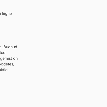
 liigne
ja jõudnud
atud
tegemist on
toodetes,
ktid.