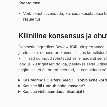
Koostoimed:
Võib aknet süvendada, kui seda kasutatakse kõ
rasueritus.
Kliiniline konsensus ja ohu
Cosmetic Ingredient Review (CIR) ekspertpaneel
järeldusele, et need on kosmeetilistes koostiste
kliinilised uuringud rõhutavad selle madalat sensi
loodusliku triglütseriidõliga, peetakse seda üldis
tingimusel et õli on rafineeritud, et eemaldada v
Kas Moringa Oleifera Seed Oil sobib akne korr
Kas see õli tundub nahal rasvane?
Kas see võib asendada niisutajat?