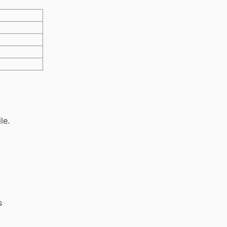
le.
s