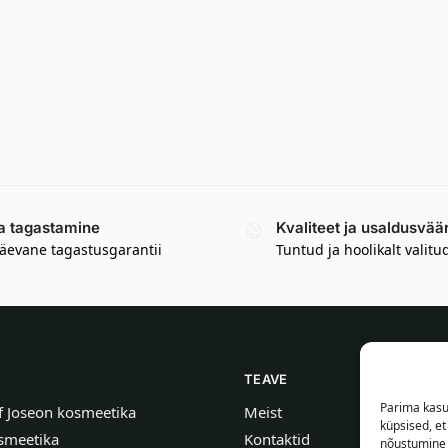
a tagastamine
Kvaliteet ja usaldusvää
äevane tagastusgarantii
Tuntud ja hoolikalt valitu
TEAVE
Parima kasu
f Joseon kosmeetika
Meist
küpsised, e
smeetika
Kontaktid
nõustumine 