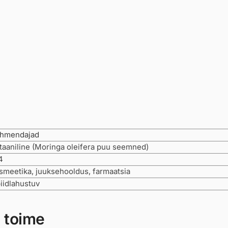
hmendajad
taaniline (Moringa oleifera puu seemned)
4
smeetika, juuksehooldus, farmaatsia
piidlahustuv
 toime