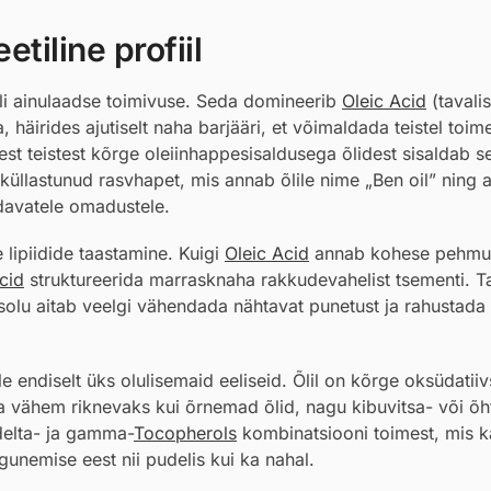
tiline profiil
õli ainulaadse toimivuse. Seda domineerib
Oleic Acid
(tavalis
häirides ajutiselt naha barjääri, et võimaldada teistel toim
st teistest kõrge oleiinhappesisaldusega õlidest sisaldab s
küllastunud rasvhapet, mis annab õlile nime „Ben oil” ning 
ldavatele omadustele.
e lipiidide taastamine. Kuigi
Oleic Acid
annab kohese pehmus
cid
struktureerida marrasknaha rakkudevahelist tsementi. T
olu aitab veelgi vähendada nähtavat punetust ja rahustada
le endiselt üks olulisemaid eeliseid. Õlil on kõrge oksüdatii
a vähem riknevaks kui õrnemad õlid, nagu kibuvitsa- või õ
 delta- ja gamma-
Tocopherols
kombinatsiooni toimest, mis k
gunemise eest nii pudelis kui ka nahal.