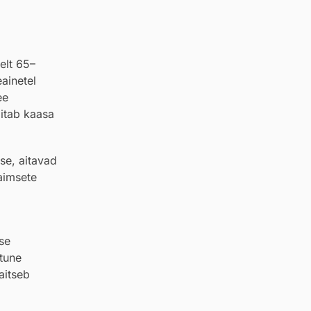
elt 65–
eainetel
ee
aitab kaasa
e, aitavad
aimsete
vse
htune
aitseb