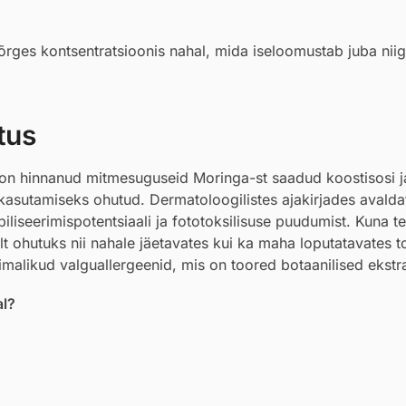
rges kontsentratsioonis nahal, mida iseloomustab juba niigi
tus
 on hinnanud mitmesuguseid Moringa-st saadud koostisosi 
s kasutamiseks ohutud. Dermatoloogilistes ajakirjades avald
biliseerimispotentsiaali ja fototoksilisuse puudumist. Kuna 
elt ohutuks nii nahale jäetavates kui ka maha loputatavates 
õimalikud valguallergeenid, mis on toored botaanilised ekstra
al?