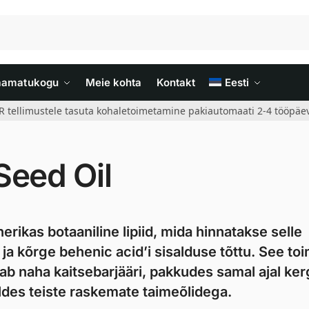
aamatukogu
Meie kohta
Kontakt
Eesti
R tellimustele tasuta kohaletoimetamine pakiautomaati 2-4 tööpäev
Seed Oil
erikas botaaniline lipiid, mida hinnatakse selle
ja kõrge behenic acid’i sisalduse tõttu. See toi
 naha kaitsebarjääri, pakkudes samal ajal ker
ldes teiste raskemate taimeõlidega.