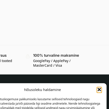
rsus
100% turvaline maksmine
d tooted
GooglePay / ApplePay /
MasterCard / Visa
Nõusoleku haldamine
TEAVE OSTJALE
tuskogemuse pakkumiseks kasutame selliseid tehnoloogiaid nagu
Tarnetingimused
t salvestada ja/või pääseda ligi seadme andmetele. Nende tehnoloogiatega
Tingimused
võimaldab meil töödelda selliseid andmeid nagu sirvimiskäitumine või