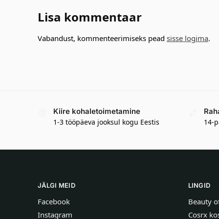
Lisa kommentaar
Vabandust, kommenteerimiseks pead
sisse logima
.
Kiire kohaletoimetamine
Rah
1-3 tööpäeva jooksul kogu Eestis
14-p
JÄLGI MEID
LINGID
Facebook
Beauty o
Instagram
Cosrx ko