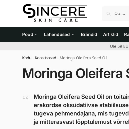
Pood
Lahendused
Brändid
Artiklid
R
Üle 59 EU
Kodu
-
Koostisosad
-
Moringa Oleifera Seed Oil
Moringa Oleifera 
Moringa Oleifera Seed Oil on toitain
erakordse oksüdatiivse stabiilsuse 
tugeva pehmendajana, mis tugevdab
ja mitterasvast lõpptulemust võrre