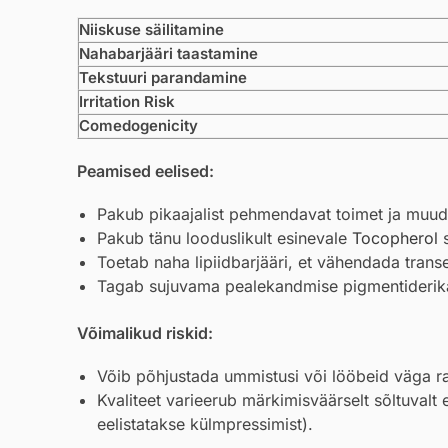
Niiskuse säilitamine
Nahabarjääri taastamine
Tekstuuri parandamine
Irritation Risk
Comedogenicity
Peamised eelised:
Pakub pikaajalist pehmendavat toimet ja muu
Pakub tänu looduslikult esinevale
Tocopherol
s
Toetab naha lipiidbarjääri, et vähendada tra
Tagab sujuvama pealekandmise pigmentiderika
Võimalikud riskid:
Võib põhjustada ummistusi või lööbeid väga ra
Kvaliteet varieerub märkimisväärselt sõltuvalt 
eelistatakse külmpressimist).