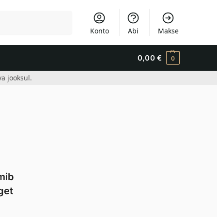
Otsi
Konto
Abi
Makse
0,00
€
0
a jooksul.
mib
get