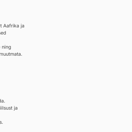
 Aafrika ja
sed
 ning
 muutmata.
da.
iilsust ja
s.