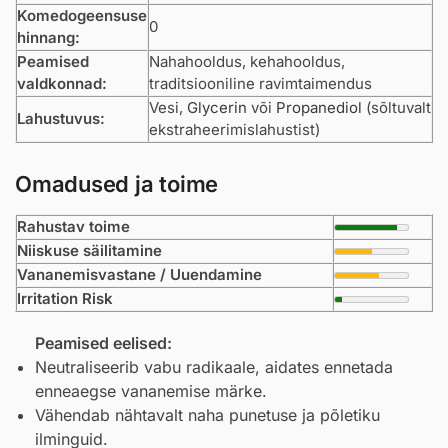
Komedogeensuse
0
hinnang:
Peamised
Nahahooldus, kehahooldus,
valdkonnad:
traditsiooniline ravimtaimendus
Vesi,
Glycerin
või
Propanediol
(sõltuvalt
Lahustuvus:
ekstraheerimislahustist)
Omadused ja toime
Rahustav toime
Niiskuse säilitamine
Vananemisvastane / Uuendamine
Irritation Risk
Peamised eelised:
Neutraliseerib vabu radikaale, aidates ennetada
enneaegse vananemise märke.
Vähendab nähtavalt naha punetuse ja põletiku
ilminguid.