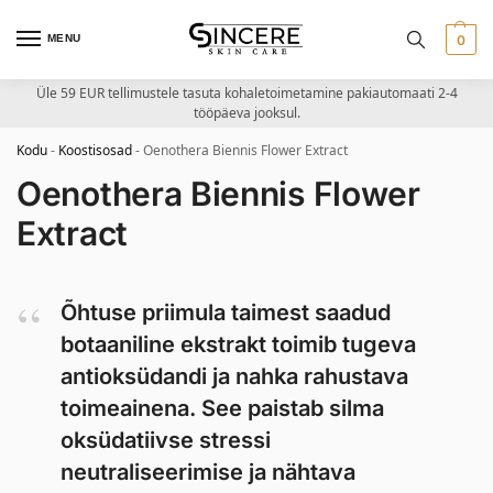
MENU
0
Üle 59 EUR tellimustele tasuta kohaletoimetamine pakiautomaati 2-4
tööpäeva jooksul.
Kodu
-
Koostisosad
-
Oenothera Biennis Flower Extract
Oenothera Biennis Flower
Extract
Õhtuse priimula taimest saadud
botaaniline ekstrakt toimib tugeva
antioksüdandi ja nahka rahustava
toimeainena. See paistab silma
oksüdatiivse stressi
neutraliseerimise ja nähtava