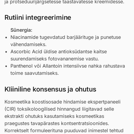
ja protseduurijärgsetesse taastavatesse kreemidesse.
Rutiini integreerimine
Sünergia:
Niacinamide
tugevdatud barjäärituge ja punetuse
vähendamiseks.
Ascorbic Acid
üldise antioksüdantse kaitse
suurendamiseks fotovananemise vastu.
Panthenol
või
Allantoin
intensiivse nahka rahustava
toime saavutamiseks.
Kliiniline konsensus ja ohutus
Kosmeetika koostisosade hindamise ekspertpaneeli
(CIR) toksikoloogilised hinnangud liigitavad selle
ekstrakti ohutuks kasutamiseks kosmeetikas
praegustes tavapärastes kontsentratsioonides.
Korrektselt formuleerituna puuduvad inimestel tehtud