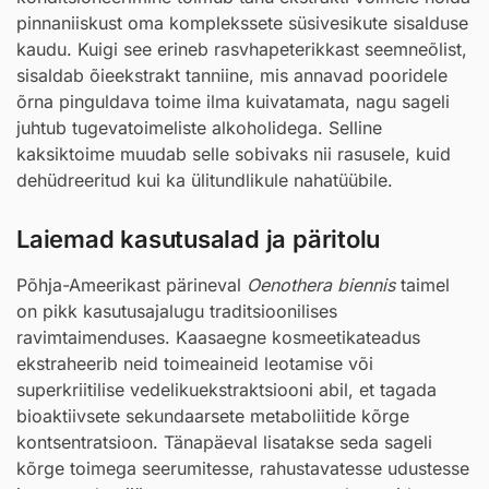
pinnaniiskust oma komplekssete süsivesikute sisalduse
kaudu. Kuigi see erineb rasvhapeterikkast seemneõlist,
sisaldab õieekstrakt tanniine, mis annavad pooridele
õrna pinguldava toime ilma kuivatamata, nagu sageli
juhtub tugevatoimeliste alkoholidega. Selline
kaksiktoime muudab selle sobivaks nii rasusele, kuid
dehüdreeritud kui ka ülitundlikule nahatüübile.
Laiemad kasutusalad ja päritolu
Põhja-Ameerikast pärineval
Oenothera biennis
taimel
on pikk kasutusajalugu traditsioonilises
ravimtaimenduses. Kaasaegne kosmeetikateadus
ekstraheerib neid toimeaineid leotamise või
superkriitilise vedelikuekstraktsiooni abil, et tagada
bioaktiivsete sekundaarsete metaboliitide kõrge
kontsentratsioon. Tänapäeval lisatakse seda sageli
kõrge toimega seerumitesse, rahustavatesse udustesse