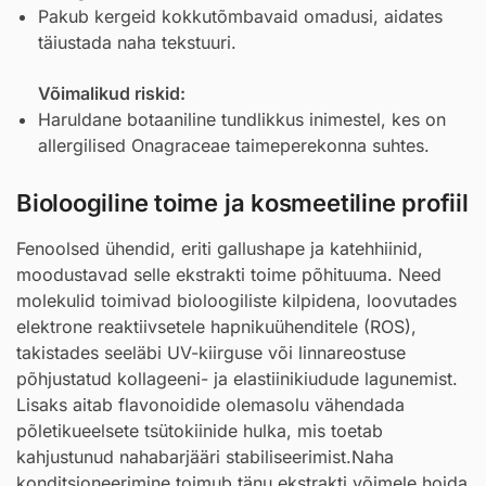
Pakub kergeid kokkutõmbavaid omadusi, aidates
täiustada naha tekstuuri.
Võimalikud riskid:
Haruldane botaaniline tundlikkus inimestel, kes on
allergilised Onagraceae taimeperekonna suhtes.
Bioloogiline toime ja kosmeetiline profiil
Fenoolsed ühendid, eriti gallushape ja katehhiinid,
moodustavad selle ekstrakti toime põhituuma. Need
molekulid toimivad bioloogiliste kilpidena, loovutades
elektrone reaktiivsetele hapnikuühenditele (ROS),
takistades seeläbi UV-kiirguse või linnareostuse
põhjustatud kollageeni- ja elastiinikiudude lagunemist.
Lisaks aitab flavonoidide olemasolu vähendada
põletikueelsete tsütokiinide hulka, mis toetab
kahjustunud nahabarjääri stabiliseerimist.Naha
konditsioneerimine toimub tänu ekstrakti võimele hoida