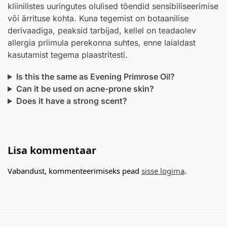
kliinilistes uuringutes olulised tõendid sensibiliseerimise
või ärrituse kohta. Kuna tegemist on botaanilise
derivaadiga, peaksid tarbijad, kellel on teadaolev
allergia priimula perekonna suhtes, enne laialdast
kasutamist tegema plaastritesti.
Is this the same as Evening Primrose Oil?
Can it be used on acne-prone skin?
Does it have a strong scent?
Lisa kommentaar
Vabandust, kommenteerimiseks pead
sisse logima
.