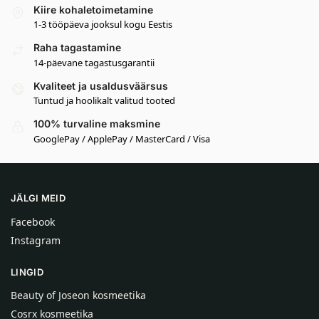
Kiire kohaletoimetamine
1-3 tööpäeva jooksul kogu Eestis
Raha tagastamine
14-päevane tagastusgarantii
Kvaliteet ja usaldusväärsus
Tuntud ja hoolikalt valitud tooted
100% turvaline maksmine
GooglePay / ApplePay / MasterCard / Visa
JÄLGI MEID
Facebook
Instagram
LINGID
Beauty of Joseon kosmeetika
Cosrx kosmeetika