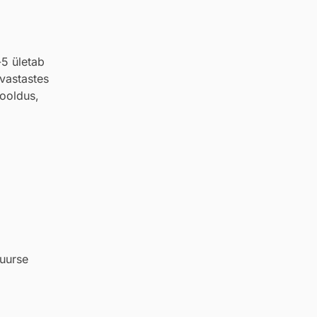
-5 ületab
vastastes
hooldus,
tuurse