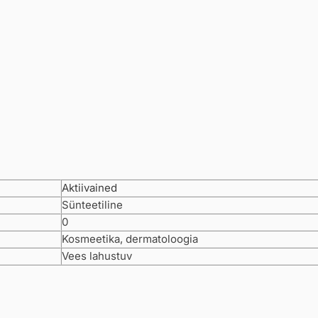
Aktiivained
Sünteetiline
0
Kosmeetika, dermatoloogia
Vees lahustuv