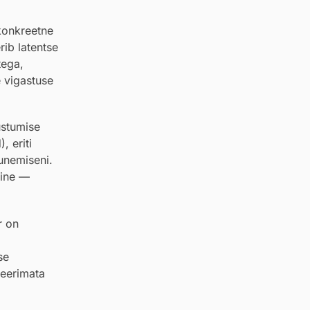
konkreetne
rib latentse
tega,
e vigastuse
ustumise
, eriti
unemiseni.
mine —
r on
se
geerimata