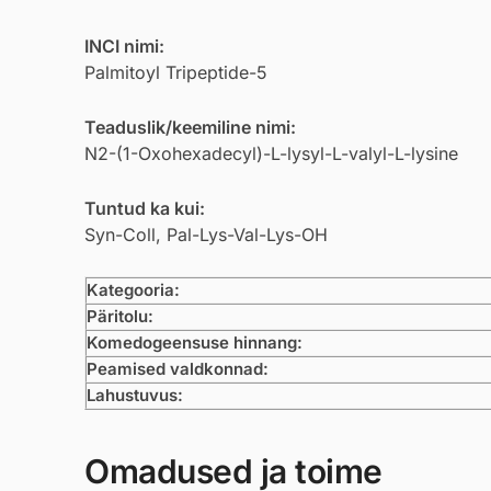
INCI nimi:
Palmitoyl Tripeptide-5
Teaduslik/keemiline nimi:
N2-(1-Oxohexadecyl)-L-lysyl-L-valyl-L-lysine
Tuntud ka kui:
Syn-Coll, Pal-Lys-Val-Lys-OH
Kategooria:
Päritolu:
Komedogeensuse hinnang:
Peamised valdkonnad:
Lahustuvus:
Omadused ja toime