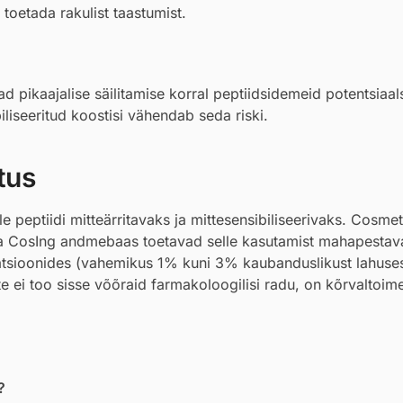
 toetada rakulist taastumist.
pikaajalise säilitamise korral peptiidsidemeid potentsiaals
liseeritud koostisi vähendab seda riski.
tus
e peptiidi mitteärritavaks ja mittesensibiliseerivaks. Cosmet
pa CosIng andmebaas toetavad selle kasutamist mahapestav
atsioonides (vahemikus 1% kuni 3% kaubanduslikust lahuses
te ei too sisse võõraid farmakoloogilisi radu, on kõrvaltoim
?