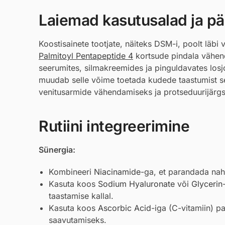
Laiemad kasutusalad ja pär
Koostisainete tootjate, näiteks DSM-i, poolt läbi 
Palmitoyl Pentapeptide 4
kortsude pindala vähen
seerumites, silmakreemides ja pinguldavates los
muudab selle võime toetada kudede taastumist s
venitusarmide vähendamiseks ja protseduurijärg
Rutiini integreerimine
Sünergia:
Kombineeri
Niacinamide
-ga, et parandada naha
Kasuta koos
Sodium Hyaluronate
või
Glycerin
taastamise kallal.
Kasuta koos
Ascorbic Acid
-iga (C-vitamiin) p
saavutamiseks.