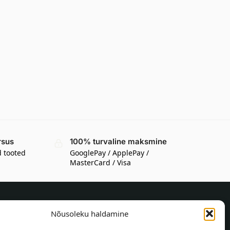
rsus
100% turvaline maksmine
d tooted
GooglePay / ApplePay /
MasterCard / Visa
Nõusoleku haldamine
TEAVE OSTJALE