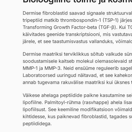
Dermise fibroblastid saavad signaale struktuurva
tripeptiid matkib thrombospondin-1 (TSP-1) järjest
Transforming Growth Factor-beta (TGF-β). Kui TG
käivitades geenide transkriptsiooni, mis vastuta
järele, et see taastumisvastus vallanduks, võim
Dermise maatriksi terviklikkus sõltub valkude sü
soodustamisele kaitseb molekul olemasolevaid str
MMP-1 ja MMP-3. Neid ensüüme reguleerib sageli ü
Laboratoorsed uuringud näitavad, et see kaheko
annab tugevama rakuvälise maatriksi kui üksnes tr
Väikese ahelaga peptiidide paikne kasutamine seis
lipofiilne. Palmitoyl-rühma (rasvhappe) ahela lisa
lipofiilsust. See keemiline modifikatsioon võimal
kihtidesse, kus paiknevad fibroblastid, tagades 
peptiididega.