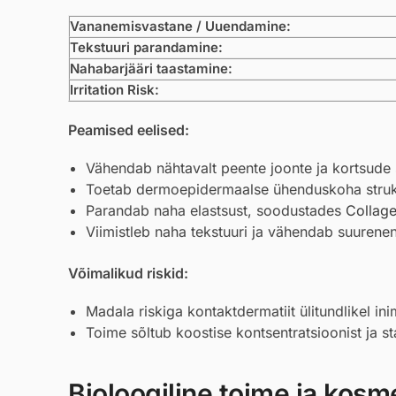
Vananemisvastane / Uuendamine:
Tekstuuri parandamine:
Nahabarjääri taastamine:
Irritation Risk:
Peamised eelised:
Vähendab nähtavalt peente joonte ja kortsude 
Toetab dermoepidermaalse ühenduskoha struktu
Parandab naha elastsust, soodustades
Collag
Viimistleb naha tekstuuri ja vähendab suurene
Võimalikud riskid:
Madala riskiga kontaktdermatiit ülitundlikel ini
Toime sõltub koostise kontsentratsioonist ja sta
Bioloogiline toime ja kosmee