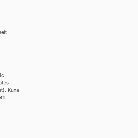
elt
ic
ates
t). Kuna
ete