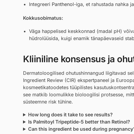
Integreeri
Panthenol
-iga, et rahustada nahka ja
Kokkusobimatus:
Väga happelised keskkonnad (madal pH) võivad 
hüdrolüüsida, kuigi enamik tänapäevaseid stabi
Kliiniline konsensus ja ohu
Dermatoloogilised ohutushinnangud liigitavad sell
Ingredient Review (CIR) ekspertpaneel ja Euroo
kosmeetikatoodetes tüüpilistes kasutuskontsentr
see matkib loomulikke bioloogilisi protsesse, mit
süsteemne risk tühine.
How long does it take to see results?
Is Palmitoyl Tripeptide-5 better than Retinol?
Can this ingredient be used during pregnancy