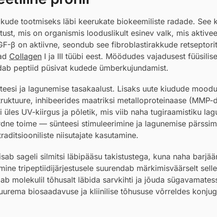
lkude tootmiseks läbi keerukate biokeemiliste radade. See 
ust, mis on organismis looduslikult esinev valk, mis aktivee
F-β on aktiivne, seondub see fibroblastirakkude retseptori
vad
Collagen
I ja III tüübi eest. Möödudes vajadusest füüsilis
aldab peptiid püsivat kudede ümberkujundamist.
nteesi ja lagunemise tasakaalust. Lisaks uute kiudude mood
uktuure, inhibeerides maatriksi metalloproteinaase (MMP-d)
les UV-kiirgus ja põletik, mis viib naha tugiraamistiku lag
rdne toime — sünteesi stimuleerimine ja lagunemise pärssi
aditsiooniliste niisutajate kasutamine.
ab sageli silmitsi läbipääsu takistustega, kuna naha barjää
mine tripeptiidijärjestusele suurendab märkimisväärselt selle
dab molekulil tõhusalt läbida sarvkihti ja jõuda sügavamates
suurema biosaadavuse ja kliinilise tõhususe võrreldes konju