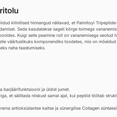
itolu
viidud kliinilised hinnangud näitavad, et Palmitoyl Tripeptide
damisel. Seda kasutatakse sageli kõrge toimega vananemis
joonides. Kuigi selle peamine roll on vananemisega seotud 
elle väärtuslikuks komponendiks toodetes, mis on mõeldud
seks naha taastumiseks.
 barjäärifunktsiooni ja üldist jumet.
-iga, et säilitada niiskust samal ajal, kui peptiid töötab struk
arema antioksüdantse kaitse ja sünergilise
Collagen
sünteesi