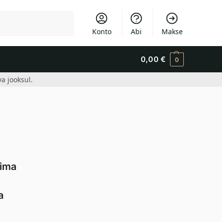
Otsi
Konto
Abi
Makse
0,00
€
0
a jooksul.
rima
a