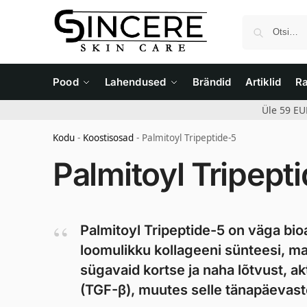
Pood
Lahendused
Brändid
Artiklid
R
Üle 59 EU
Kodu
-
Koostisosad
-
Palmitoyl Tripeptide-5
Palmitoyl Tripept
Palmitoyl Tripeptide-5 on väga bio
loomulikku kollageeni sünteesi, m
sügavaid kortse ja naha lõtvust, a
(TGF-β), muutes selle tänapäevast