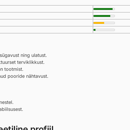
sügavust ning ulatust.
urset terviklikkust.
en
tootmist.
nud pooride nähtavust.
mestel.
biilsusest.
tiline profiil