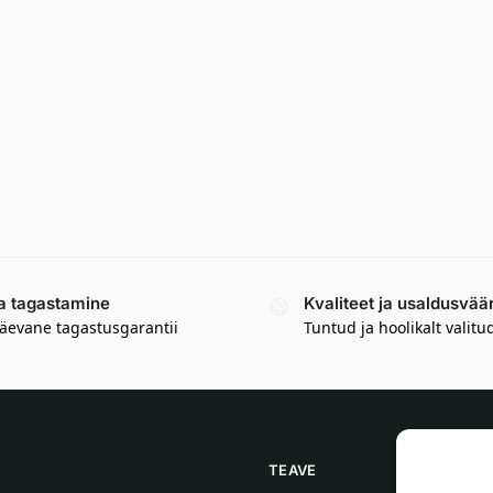
a tagastamine
Kvaliteet ja usaldusvää
äevane tagastusgarantii
Tuntud ja hoolikalt valitu
TEAVE