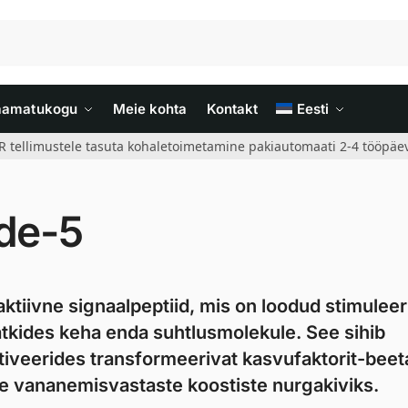
aamatukogu
Meie kohta
Kontakt
Eesti
R tellimustele tasuta kohaletoimetamine pakiautomaati 2-4 tööpäev
ide-5
aktiivne signaalpeptiid, mis on loodud stimulee
atkides keha enda suhtlusmolekule. See sihib
ktiveerides transformeerivat kasvufaktorit-beet
e vananemisvastaste koostiste nurgakiviks.