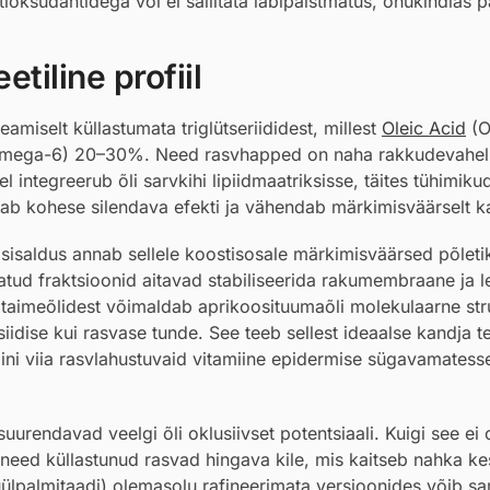
tioksüdantidega või ei säilitata läbipaistmatus, õhukindlas 
tiline profiil
amiselt küllastumata triglütseriididest, millest
Oleic Acid
(O
mega-6) 20–30%. Need rasvhapped on naha rakkudevahel
 integreerub õli sarvkihi lipiidmaatriksisse, täites tühimiku
ab kohese silendava efekti ja vähendab märkimisväärselt k
lik sisaldus annab sellele koostisosale märkimisväärsed põlet
tud fraktsioonid aitavad stabiliseerida rakumembraane ja 
 taimeõlidest võimaldab aprikoosituumaõli molekulaarne str
siidise kui rasvase tunde. See teeb sellest ideaalse kandja te
ini viia rasvlahustuvaid vitamiine epidermise sügavamatess
 suurendavad veelgi õli oklusiivset potentsiaali. Kuigi see ei o
 need küllastunud rasvad hingava kile, mis kaitseb nahka k
tinüülpalmitaadi) olemasolu rafineerimata versioonides võib sa