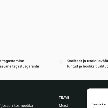
a tagastamine
Kvaliteet ja usaldusvää
äevane tagastusgarantii
Tuntud ja hoolikalt valitu
TEAVE
Parima kasu
f Joseon kosmeetika
Meist