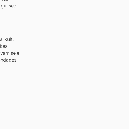
rgulised.
likult.
ikes
ivamisele.
hendades