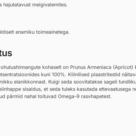
 hajutatavust meigivalemites.
üldiselt enamiku toimeainetega.
tus
 ohutushinnangute kohaselt on Prunus Armeniaca (Apricot) K
sentratsioonides kuni 100%. Kliinilised plaastritestid näita
enamikku elanikkonnast. Kuigi seda soovitatakse sageli tundlik
oleiinhappe sisaldus, et seda tuleks kasutada ettevaatusega nei
atud pärmid nahal toituvad Omega-9 rasvhapetest.