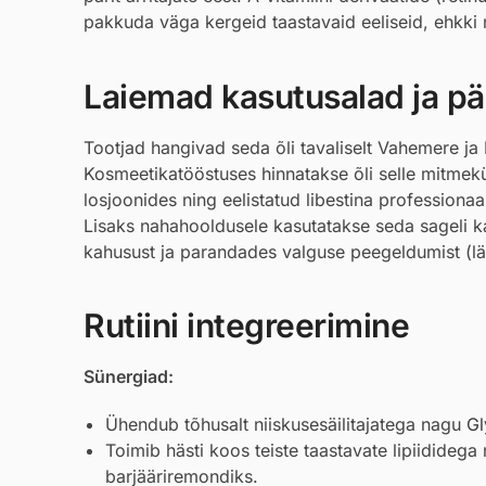
pakkuda väga kergeid taastavaid eeliseid, ehkki ne
Laiemad kasutusalad ja pär
Tootjad hangivad seda õli tavaliselt Vahemere ja 
Kosmeetikatööstuses hinnatakse õli selle mitmekül
losjoonides ning eelistatud libestina profession
Lisaks nahahooldusele kasutatakse seda sageli ka
kahusust ja parandades valguse peegeldumist (lä
Rutiini integreerimine
Sünergiad:
Ühendub tõhusalt niiskusesäilitajatega nagu
Gl
Toimib hästi koos teiste taastavate lipiidideg
barjääriremondiks.