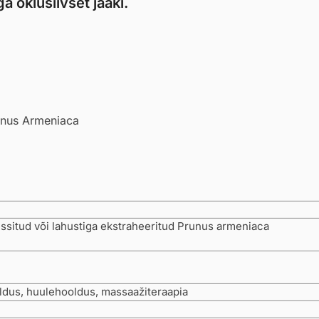
a oklusiivset jääki.
runus Armeniaca
ssitud või lahustiga ekstraheeritud Prunus armeniaca
dus, huulehooldus, massaažiteraapia