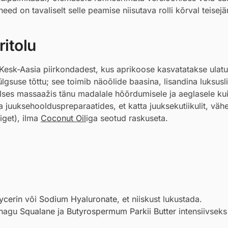
ed on tavaliselt selle peamise niisutava rolli kõrval teisejä
itolu
Kesk-Aasia piirkondadest, kus aprikoose kasvatatakse ulatus
gsuse tõttu; see toimib näoõlide baasina, lisandina luksusl
aalses massaažis tänu madalale hõõrdumisele ja aeglasele ku
 juuksehoolduspreparaatides, et katta juuksekutiikulit, vä
iget), ilma
Coconut Oil
iga seotud raskuseta.
ycerin
või
Sodium Hyaluronate
, et niiskust lukustada.
a nagu
Squalane
ja
Butyrospermum Parkii Butter
intensiivseks