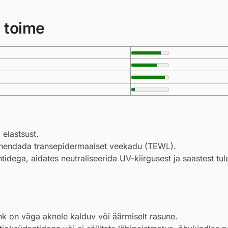
 toime
elastsust.
vähendada transepidermaalset veekadu (TEWL).
dega, aidates neutraliseerida UV-kiirgusest ja saastest tul
hk on väga aknele kalduv või äärmiselt rasune.