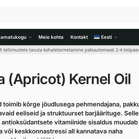
aamatukogu
Meie kohta
Kontakt
Eesti
R tellimustele tasuta kohaletoimetamine pakiautomaati 2-4 tööpäev
(Apricot) Kernel Oil
piid toimib kõrge jõudlusega pehmendajana, pak
d eeliseid ja struktuurset barjäärituge. Selle
 antioksüdantsete vitamiinide sisaldus muudab
va või keskkonnastressi all kannatava naha