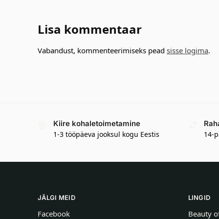
Lisa kommentaar
Vabandust, kommenteerimiseks pead
sisse logima
.
Kiire kohaletoimetamine
Rah
1-3 tööpäeva jooksul kogu Eestis
14-p
JÄLGI MEID
LINGID
Facebook
Beauty o