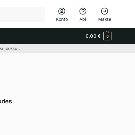
Otsi
Konto
Abi
Makse
0,00
€
0
a jooksul.
kudes