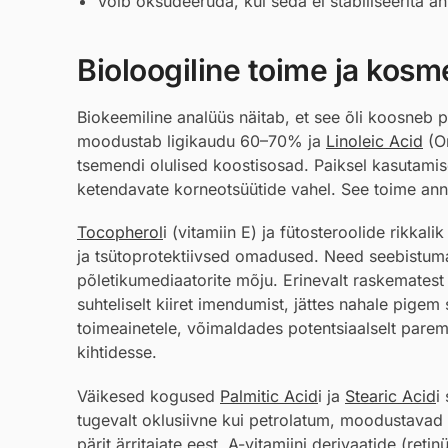
Võib oksüdeeruda, kui seda ei stabiliseerita an
Bioloogiline toime ja kosmee
Biokeemiline analüüs näitab, et see õli koosneb pe
moodustab ligikaudu 60–70% ja
Linoleic Acid
(O
tsemendi olulised koostisosad. Paiksel kasutamisel
ketendavate korneotsüütide vahel. See toime ann
Tocopherol
i (vitamiin E) ja fütosteroolide rikka
ja tsütoprotektiivsed omadused. Need seebistuma
põletikumediaatorite mõju. Erinevalt raskematest
suhteliselt kiiret imendumist, jättes nahale pigem 
toimeainetele, võimaldades potentsiaalselt parem
kihtidesse.
Väikesed kogused
Palmitic Acid
i ja
Stearic Acid
i
tugevalt oklusiivne kui petrolatum, moodustavad
pärit ärritajate eest. A-vitamiini derivaatide (re