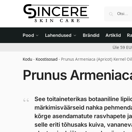
Pood
Lahendused
Brändid
Artiklid
R
Üle 59 EU
Kodu
-
Koostisosad
-
Prunus Armeniaca (Apricot) Kernel Oil
Prunus Armeniaca 
See toitaineterikas botaaniline li
märkimisväärseid nahka pehmendavai
kõrge asendamatute rasvhapete ja
selle eriti tõhusaks kuiva, vanane