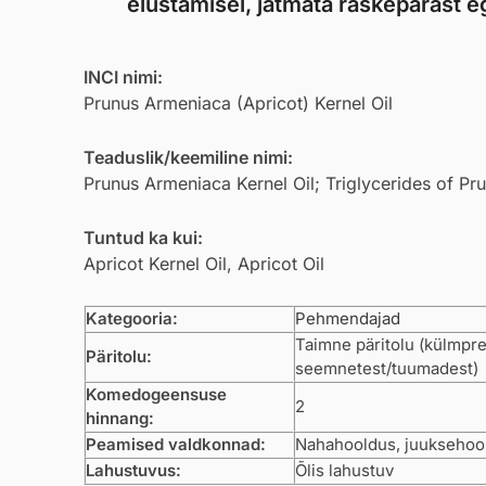
elustamisel, jätmata raskepärast eg
INCI nimi:
Prunus Armeniaca (Apricot) Kernel Oil
Teaduslik/keemiline nimi:
Prunus Armeniaca Kernel Oil; Triglycerides of P
Tuntud ka kui:
Apricot Kernel Oil, Apricot Oil
Kategooria:
Pehmendajad
Taimne päritolu (külmpre
Päritolu:
seemnetest/tuumadest)
Komedogeensuse
2
hinnang:
Peamised valdkonnad:
Nahahooldus, juuksehool
Lahustuvus:
Õlis lahustuv