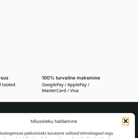
rsus
100% turvaline maksmine
d tooted
GooglePay / ApplePay /
MasterCard / Visa
Nõusoleku haldamine
TEAVE OSTJALE
tuskogemuse pakkumiseks kasutame selliseid tehnoloogiaid nagu
Tarnetingimused