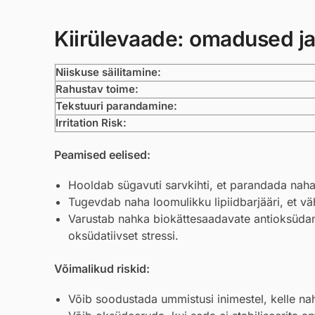
Kiirülevaade: omadused ja
Niiskuse säilitamine:
Rahustav toime:
Tekstuuri parandamine:
Irritation Risk:
Peamised eelised:
Hooldab sügavuti sarvkihti, et parandada naha 
Tugevdab naha loomulikku lipiidbarjääri, et 
Varustab nahka biokättesaadavate antioksüdanti
oksüdatiivset stressi.
Võimalikud riskid:
Võib soodustada ummistusi inimestel, kelle na