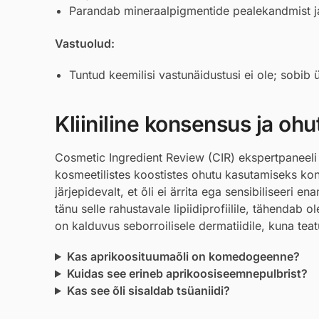
Parandab mineraalpigmentide pealekandmist ja
Vastuolud:
Tuntud keemilisi vastunäidustusi ei ole; sobib 
Kliiniline konsensus ja ohu
Cosmetic Ingredient Review (CIR) ekspertpaneeli
kosmeetilistes koostistes ohutu kasutamiseks kont
järjepidevalt, et õli ei ärrita ega sensibiliseeri 
tänu selle rahustavale lipiidiprofiilile, tähendab 
on kalduvus seborroilisele dermatiidile, kuna te
Kas aprikoosituumaõli on komedogeenne?
Kuidas see erineb aprikoosiseemnepulbrist?
Kas see õli sisaldab tsüaniidi?