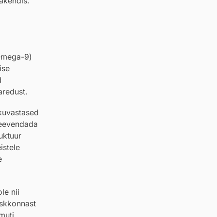
pakendis.
mega-9)
ise
d
aredust.
ikuvastased
leevendada
uktuur
istele
e
le nii
eskkonnast
muti