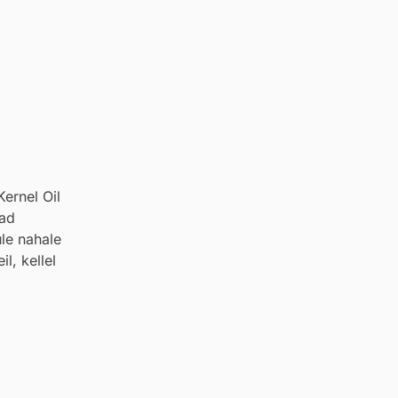
ernel Oil
vad
ule nahale
l, kellel