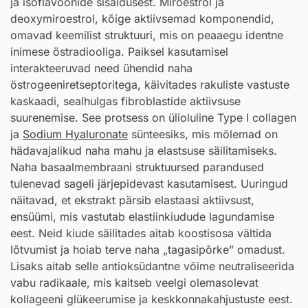
ja isoflavoonide sisaldusest. Miroestrol ja
deoxymiroestrol, kõige aktiivsemad komponendid,
omavad keemilist struktuuri, mis on peaaegu identne
inimese östradiooliga. Paiksel kasutamisel
interakteeruvad need ühendid naha
östrogeeniretseptoritega, käivitades rakuliste vastuste
kaskaadi, sealhulgas fibroblastide aktiivsuse
suurenemise. See protsess on ülioluline Type I collagen
ja
Sodium Hyaluronate
sünteesiks, mis mõlemad on
hädavajalikud naha mahu ja elastsuse säilitamiseks.
Naha basaalmembraani struktuursed parandused
tulenevad sageli järjepidevast kasutamisest. Uuringud
näitavad, et ekstrakt pärsib elastaasi aktiivsust,
ensüümi, mis vastutab elastiinkiudude lagundamise
eest. Neid kiude säilitades aitab koostisosa vältida
lõtvumist ja hoiab terve naha „tagasipõrke” omadust.
Lisaks aitab selle antioksüdantne võime neutraliseerida
vabu radikaale, mis kaitseb veelgi olemasolevat
kollageeni glükeerumise ja keskkonnakahjustuste eest.