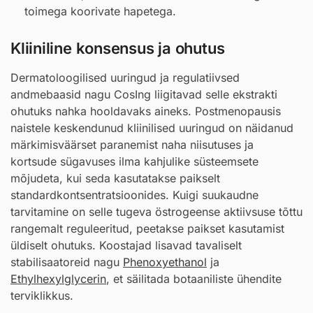
toimega koorivate hapetega.
Kliiniline konsensus ja ohutus
Dermatoloogilised uuringud ja regulatiivsed
andmebaasid nagu CosIng liigitavad selle ekstrakti
ohutuks nahka hooldavaks aineks. Postmenopausis
naistele keskendunud kliinilised uuringud on näidanud
märkimisväärset paranemist naha niisutuses ja
kortsude sügavuses ilma kahjulike süsteemsete
mõjudeta, kui seda kasutatakse paikselt
standardkontsentratsioonides. Kuigi suukaudne
tarvitamine on selle tugeva östrogeense aktiivsuse tõttu
rangemalt reguleeritud, peetakse paikset kasutamist
üldiselt ohutuks. Koostajad lisavad tavaliselt
stabilisaatoreid nagu
Phenoxyethanol
ja
Ethylhexylglycerin
, et säilitada botaaniliste ühendite
terviklikkus.