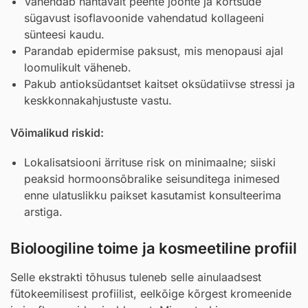
Vähendab nähtavalt peente joonte ja kortsude
sügavust isoflavoonide vahendatud kollageeni
sünteesi kaudu.
Parandab epidermise paksust, mis menopausi ajal
loomulikult väheneb.
Pakub antioksüdantset kaitset oksüdatiivse stressi ja
keskkonnakahjustuste vastu.
Võimalikud riskid:
Lokalisatsiooni ärrituse risk on minimaalne; siiski
peaksid hormoonsõbralike seisunditega inimesed
enne ulatuslikku paikset kasutamist konsulteerima
arstiga.
Bioloogiline toime ja kosmeetiline profiil
Selle ekstrakti tõhusus tuleneb selle ainulaadsest
fütokeemilisest profiilist, eelkõige kõrgest kromeenide