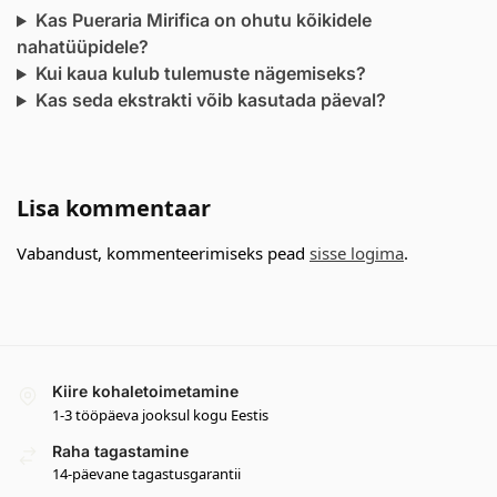
Kas Pueraria Mirifica on ohutu kõikidele
nahatüüpidele?
Kui kaua kulub tulemuste nägemiseks?
Kas seda ekstrakti võib kasutada päeval?
Lisa kommentaar
Vabandust, kommenteerimiseks pead
sisse logima
.
Kiire kohaletoimetamine
1-3 tööpäeva jooksul kogu Eestis
Raha tagastamine
14-päevane tagastusgarantii