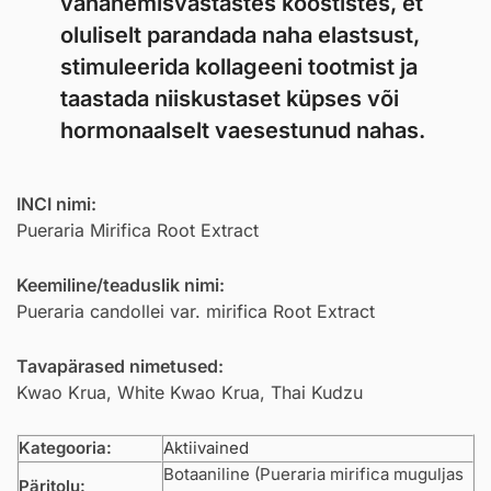
vananemisvastastes koostistes, et
oluliselt parandada naha elastsust,
stimuleerida kollageeni tootmist ja
taastada niiskustaset küpses või
hormonaalselt vaesestunud nahas.
INCI nimi:
Pueraria Mirifica Root Extract
Keemiline/teaduslik nimi:
Pueraria candollei var. mirifica Root Extract
Tavapärased nimetused:
Kwao Krua, White Kwao Krua, Thai Kudzu
Kategooria:
Aktiivained
Botaaniline (Pueraria mirifica muguljas
Päritolu: