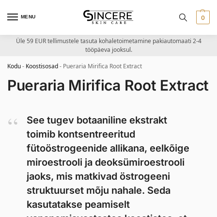
MENU
0
Üle 59 EUR tellimustele tasuta kohaletoimetamine pakiautomaati 2-4
tööpäeva jooksul.
Kodu
-
Koostisosad
-
Pueraria Mirifica Root Extract
Pueraria Mirifica Root Extract
See tugev botaaniline ekstrakt
toimib kontsentreeritud
fütoöstrogeenide allikana, eelkõige
miroestrooli ja deoksümiroestrooli
jaoks, mis matkivad östrogeeni
struktuurset mõju nahale. Seda
kasutatakse peamiselt