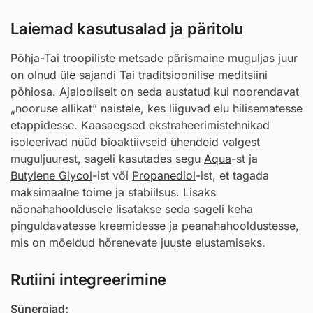
Laiemad kasutusalad ja päritolu
Põhja-Tai troopiliste metsade pärismaine muguljas juur
on olnud üle sajandi Tai traditsioonilise meditsiini
põhiosa. Ajalooliselt on seda austatud kui noorendavat
„nooruse allikat” naistele, kes liiguvad elu hilisematesse
etappidesse. Kaasaegsed ekstraheerimistehnikad
isoleerivad nüüd bioaktiivseid ühendeid valgest
muguljuurest, sageli kasutades segu
Aqua
-st ja
Butylene Glycol
-ist või
Propanediol
-ist, et tagada
maksimaalne toime ja stabiilsus. Lisaks
näonahahooldusele lisatakse seda sageli keha
pinguldavatesse kreemidesse ja peanahahooldustesse,
mis on mõeldud hõrenevate juuste elustamiseks.
Rutiini integreerimine
Sünergiad: