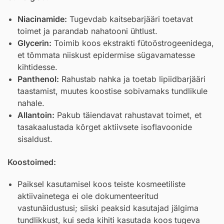
Niacinamide
:
Tugevdab kaitsebarjääri toetavat
toimet ja parandab nahatooni ühtlust.
Glycerin
:
Toimib koos ekstrakti fütoöstrogeenidega,
et tõmmata niiskust epidermise sügavamatesse
kihtidesse.
Panthenol
:
Rahustab nahka ja toetab lipiidbarjääri
taastamist, muutes koostise sobivamaks tundlikule
nahale.
Allantoin
:
Pakub täiendavat rahustavat toimet, et
tasakaalustada kõrget aktiivsete isoflavoonide
sisaldust.
Koostoimed:
Paiksel kasutamisel koos teiste kosmeetiliste
aktiivainetega ei ole dokumenteeritud
vastunäidustusi; siiski peaksid kasutajad jälgima
tundlikkust, kui seda kihiti kasutada koos tugeva