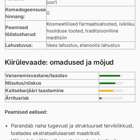
juur)
Komedogeensuse
0
hinnang:
Kosmeetilised farmaatsiatooted, isikliku
Peamised
hoolduse tooted, traditsiooniline
tööstusharud:
meditsiin
Lahustuvus:
Vees lahustuv, etanoolis lahustuv
Kiirülevaade: omadused ja mõjud
Vananemisvastane/taastav
Niisutus/niiskus
Kaitsebarjääri taastamine
Ärritusrisk
Peamised eelised:
Parandab naha tugevust ja struktuurset terviklikkust,
toetades ekstratsellulaarset maatriksit.