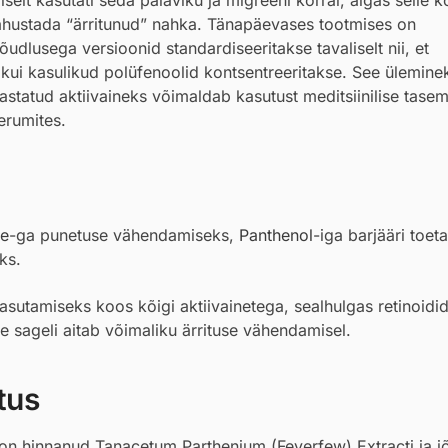
 rahustada “ärritunud” nahka. Tänapäevases tootmises on
õudlusega versioonid standardiseeritakse tavaliselt nii, et
kui kasulikud polüfenoolid kontsentreeritakse. See ülemine
hastatud aktiivaineks võimaldab kasutust meditsiinilise tase
erumites.
de
-ga punetuse vähendamiseks,
Panthenol
-iga barjääri toet
ks.
sutamiseks koos kõigi aktiivainetega, sealhulgas retinoidid
ee sageli aitab võimaliku ärrituse vähendamisel.
tus
 on hinnanud Tanacetum Parthenium (Feverfew) Extracti ja 