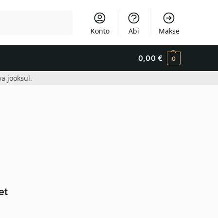
Otsi
Konto
Abi
Makse
0,00
€
0
a jooksul.
et