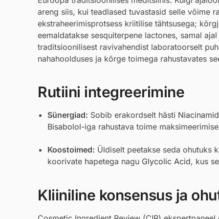
areng siis, kui teadlased tuvastasid selle võime
ekstraheerimisprotsess kriitilise tähtsusega; kõrgj
eemaldatakse sesquiterpene lactones, samal ajal 
traditsioonilisest ravivahendist laboratoorselt pu
nahahoolduses ja kõrge toimega rahustavates se
Rutiini integreerimine
Sünergiad:
Sobib erakordselt hästi
Niacinami
Bisabolol
-iga rahustava toime maksimeerimise
Koostoimed:
Üldiselt peetakse seda ohutuks ka
koorivate hapetega nagu
Glycolic Acid
, kus s
Kliiniline konsensus ja ohu
Cosmetic Ingredient Review (CIR) ekspertpaneel