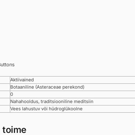
Buttons
Aktiivained
Botaaniline (Asteraceae perekond)
0
Nahahooldus, traditsiooniline meditsiin
Vees lahustuv või hüdroglükoolne
 toime