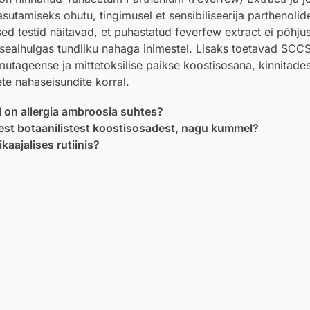
asutamiseks ohutu, tingimusel et sensibiliseerija parthenolid
sed testid näitavad, et puhastatud feverfew extract ei põhju
, sealhulgas tundliku nahaga inimestel. Lisaks toetavad SCC
ageense ja mittetoksilise paikse koostisosana, kinnitades s
te nahaseisundite korral.
l on allergia ambroosia suhtes?
test botaanilistest koostisosadest, nagu kummel?
aajalises rutiinis?