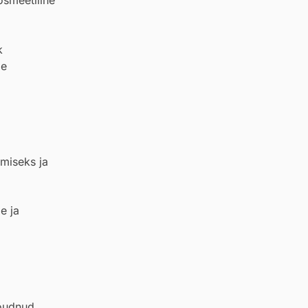
k
me
amiseks ja
e ja
jõudnud