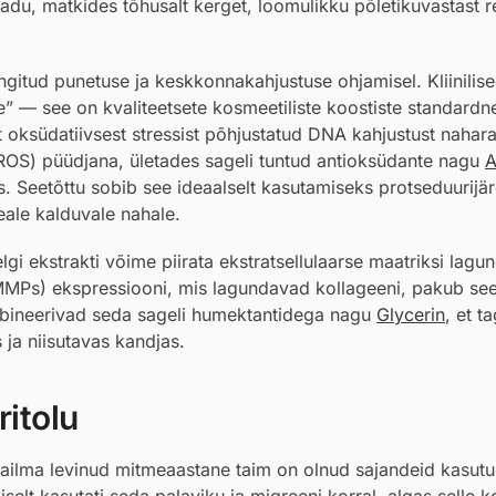
du, matkides tõhusalt kerget, loomulikku põletikuvastast r
ingitud punetuse ja keskkonnakahjustuse ohjamisel. Kliinilis
e” — see on kvaliteetsete kosmeetiliste koostiste standardn
oksüdatiivsest stressist põhjustatud DNA kahjustust nahar
(ROS) püüdjana, ületades sageli tuntud antioksüdante nagu
A
. Seetõttu sobib see ideaalselt kasutamiseks protseduurijä
ale kalduvale nahale.
lgi ekstrakti võime piirata ekstratsellulaarse maatriksi lagu
MMPs) ekspressiooni, mis lagundavad kollageeni, pakub see
mbineerivad seda sageli humektantidega nagu
Glycerin
, et t
 ja niisutavas kandjas.
itolu
aailma levinud mitmeaastane taim on olnud sajandeid kasutu
liselt kasutati seda palaviku ja migreeni korral, algas selle 