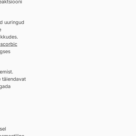
eaktsiooni
ed uuringud
e
akkudes.
scorbic
rgses
nemist.
 täiendavat
agada
sel
kosmeetiline