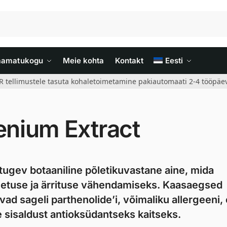
aamatukogu
Meie kohta
Kontakt
Eesti
R tellimustele tasuta kohaletoimetamine pakiautomaati 2-4 tööpäev
nium Extract
ugev botaaniline põletikuvastane aine, mida
netuse ja ärrituse vähendamiseks. Kaasaegsed
d sageli parthenolide’i, võimaliku allergeeni, 
 sisaldust antioksüdantseks kaitseks.