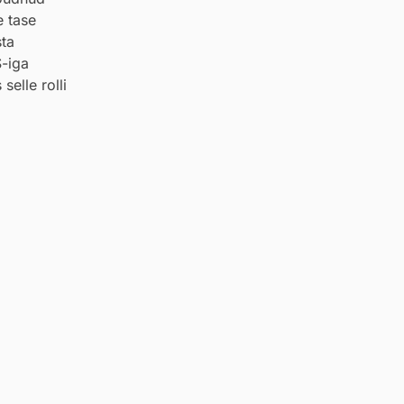
e tase
sta
S-iga
elle rolli