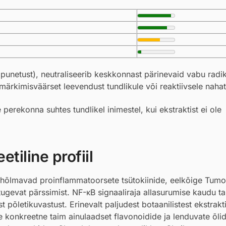
punetust), neutraliseerib keskkonnast pärinevaid vabu radik
märkimisväärset leevendust tundlikule või reaktiivsele nahat
perekonna suhtes tundlikel inimestel, kui ekstraktist ei ole
tiline profiil
 hõlmavad proinflammatoorsete tsütokiinide, eelkõige Tumo
 tugevat pärssimist. NF-κB signaaliraja allasurumise kaudu ta
t põletikuvastust. Erinevalt paljudest botaanilistest ekstrakt
 konkreetne taim ainulaadset flavonoidide ja lenduvate õlide