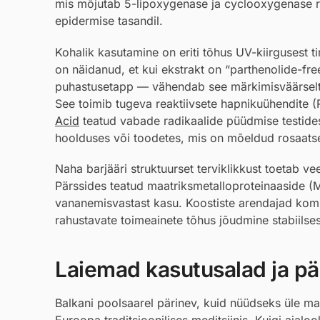
mis mõjutab 5-lipoxygenase ja cyclooxygenase ra
epidermise tasandil.
Kohalik kasutamine on eriti tõhus UV-kiirgusest t
on näidanud, et kui ekstrakt on “parthenolide-fre
puhastusetapp — vähendab see märkimisväärselt 
See toimib tugeva reaktiivsete hapnikuühendite 
Acid
teatud vabade radikaalide püüdmise testides
hoolduses või toodetes, mis on mõeldud rosaatse
Naha barjääri struktuurset terviklikkust toetab vee
Pärssides teatud maatriksmetalloproteinaaside (
vananemisvastast kasu. Koostiste arendajad ko
rahustavate toimeainete tõhus jõudmine stabiilses
Laiemad kasutusalad ja pär
Balkani poolsaarel pärinev, kuid nüüdseks üle m
Euroopa traditsioonilises meditsiinis. Kuigi ajaloo