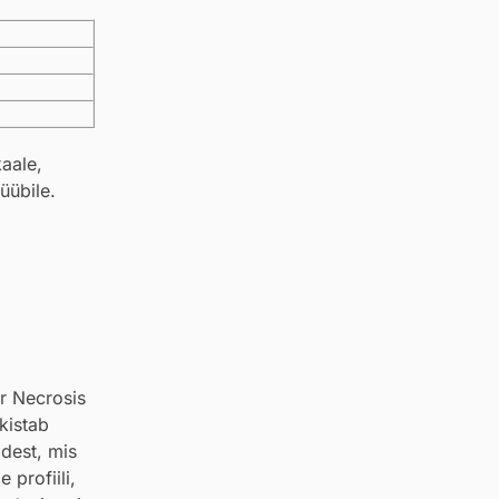
aale,
üübile.
r Necrosis
kistab
idest, mis
 profiili,