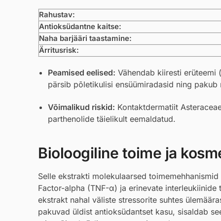
Rahustav:
Antioksüdantne kaitse:
Naha barjääri taastamine:
Ärritusrisk:
Peamised eelised:
Vähendab kiiresti erüteemi (
pärsib põletikulisi ensüümiradasid ning pakub 
Võimalikud riskid:
Kontaktdermatiit Asteraceae 
parthenolide täielikult eemaldatud.
Bioloogiline toime ja kosmee
Selle ekstrakti molekulaarsed toimemehhanismid
Factor-alpha (TNF-α) ja erinevate interleukiinide
ekstrakt nahal väliste stressorite suhtes ülemääras
pakuvad üldist antioksüdantset kasu, sisaldab see