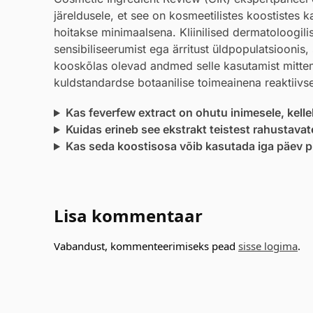
järeldusele, et see on kosmeetilistes koostistes k
hoitakse minimaalsena. Kliinilised dermatoloogili
sensibiliseerumist ega ärritust üldpopulatsioonis
kooskõlas olevad andmed selle kasutamist mittemut
kuldstandardse botaanilise toimeainena reaktiivse
Kas feverfew extract on ohutu inimesele, kelle
Kuidas erineb see ekstrakt teistest rahustava
Kas seda koostisosa võib kasutada iga päev pik
Lisa kommentaar
Vabandust, kommenteerimiseks pead
sisse logima
.