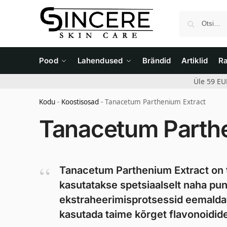
Pood
Lahendused
Brändid
Artiklid
R
Üle 59 EU
Kodu
-
Koostisosad
-
Tanacetum Parthenium Extract
Tanacetum Parthe
Tanacetum Parthenium Extract on t
kasutatakse spetsiaalselt naha pu
ekstraheerimisprotsessid eemaldava
kasutada taime kõrget flavonoidide