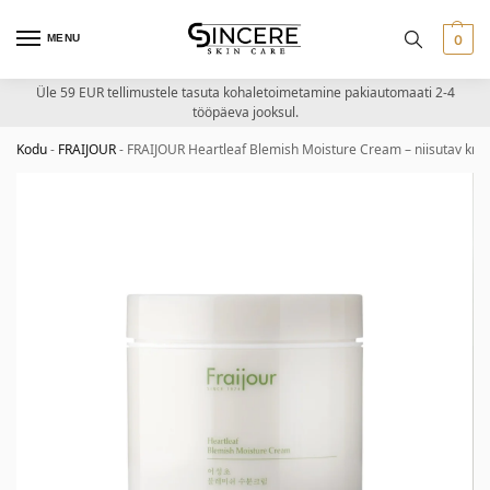
MENU
0
Üle 59 EUR tellimustele tasuta kohaletoimetamine pakiautomaati 2-4
tööpäeva jooksul.
Kodu
-
FRAIJOUR
-
FRAIJOUR Heartleaf Blemish Moisture Cream – niisutav kre