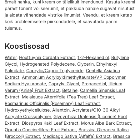
õrnalt nahka, kuni kreem on täielikult imendunud. Kasuta kreemi
pärast tonerit või seerumit, et pakkuda nahale sügavat niisutust
ja aidata vähendada vistrike ilmumist. Veendu, et kreem katab
kõik probleemsetele piirkondadele, et saavutada parim
tulemus.
Koostisosad
Water
,
Houttuynia Cordata Extract
,
1-2-Hexanediol
,
Butylene
Glycol
,
Hydrogenated Polydecene
,
Glycerin
,
Ethylhexyl
Palmitate
,
Caprylic/Capric Triglyceride
,
Centella Asiatica
Extract
,
Ammonium Acryloyldimethyltaurate/VP Copolymer
,
Sodium Hyaluronate
,
Caprylyl Glycol
,
Propanediol
,
Illicium
Verum (Anise) Fruit Extract
,
Betaine
,
Camellia Sinensis Leaf
Extract
,
Melaleuca Alternifolia (Tea Tree) Leaf Extract
,
Rosmarinus Officinalis (Rosemary) Leaf Extract
,
Hydroxyethylcellulose
,
Allantoin
,
Acrylates/C10-30 Alkyl
Acrylate Crosspolymer
,
Glycyrrhiza Uralensis (Licorice) Root
Extract
,
Diospyros Kaki Leaf Extract
,
Morus Alba Bark Extract
,
Opuntia Coccinellifera Fruit Extract
,
Brassica Oleracea Italica
(Broccoli) Extract
,
Medicago Sativa (Alfalfa) Extract
,
Brassica