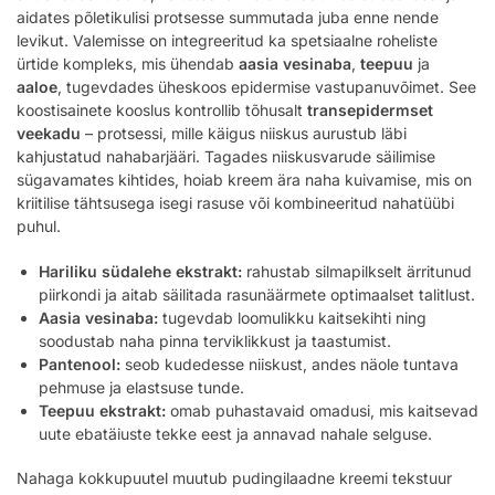
aidates põletikulisi protsesse summutada juba enne nende
levikut. Valemisse on integreeritud ka spetsiaalne roheliste
ürtide kompleks, mis ühendab
aasia vesinaba
,
teepuu
ja
aaloe
, tugevdades üheskoos epidermise vastupanuvõimet. See
koostisainete kooslus kontrollib tõhusalt
transepidermset
veekadu
– protsessi, mille käigus niiskus aurustub läbi
kahjustatud nahabarjääri. Tagades niiskusvarude säilimise
sügavamates kihtides, hoiab kreem ära naha kuivamise, mis on
kriitilise tähtsusega isegi rasuse või kombineeritud nahatüübi
puhul.
Hariliku südalehe ekstrakt:
rahustab silmapilkselt ärritunud
piirkondi ja aitab säilitada rasunäärmete optimaalset talitlust.
Aasia vesinaba:
tugevdab loomulikku kaitsekihti ning
soodustab naha pinna terviklikkust ja taastumist.
Pantenool:
seob kudedesse niiskust, andes näole tuntava
pehmuse ja elastsuse tunde.
Teepuu ekstrakt:
omab puhastavaid omadusi, mis kaitsevad
uute ebatäiuste tekke eest ja annavad nahale selguse.
Nahaga kokkupuutel muutub pudingilaadne kreemi tekstuur