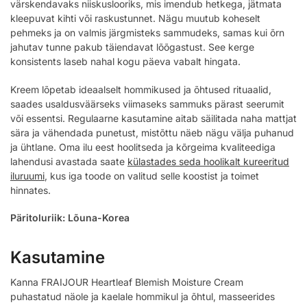
värskendavaks niiskuslooriks, mis imendub hetkega, jätmata
kleepuvat kihti või raskustunnet. Nägu muutub koheselt
pehmeks ja on valmis järgmisteks sammudeks, samas kui õrn
jahutav tunne pakub täiendavat lõõgastust. See kerge
konsistents laseb nahal kogu päeva vabalt hingata.
Kreem lõpetab ideaalselt hommikused ja õhtused rituaalid,
saades usaldusväärseks viimaseks sammuks pärast seerumit
või essentsi. Regulaarne kasutamine aitab säilitada naha mattjat
sära ja vähendada punetust, mistõttu näeb nägu välja puhanud
ja ühtlane. Oma ilu eest hoolitseda ja kõrgeima kvaliteediga
lahendusi avastada saate
külastades seda hoolikalt kureeritud
iluruumi
, kus iga toode on valitud selle koostist ja toimet
hinnates.
Päritoluriik: Lõuna-Korea
Kasutamine
Kanna FRAIJOUR Heartleaf Blemish Moisture Cream
puhastatud näole ja kaelale hommikul ja õhtul, masseerides