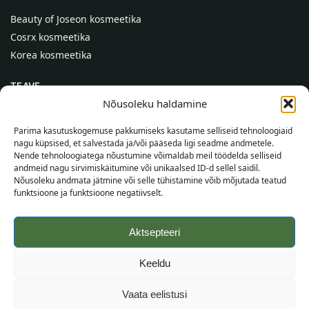
Beauty of Joseon kosmeetika
Cosrx kosmeetika
Korea kosmeetika
TEAVE
Nõusoleku haldamine
Meist
Kontaktid
Parima kasutuskogemuse pakkumiseks kasutame selliseid tehnoloogiaid
nagu küpsised, et salvestada ja/või pääseda ligi seadme andmetele.
Abi
Nende tehnoloogiatega nõustumine võimaldab meil töödelda selliseid
andmeid nagu sirvimiskäitumine või unikaalsed ID-d sellel saidil.
TEAVE OSTJALE
Nõusoleku andmata jätmine või selle tühistamine võib mõjutada teatud
funktsioone ja funktsioone negatiivselt.
Tarnetingimused
Tingimused
Aktsepteeri
Privaatsuspoliitika
Veebikaart
Keeldu
©
2026
SincereSkin.ee
Kõik õigused kaitstud.
Vaata eelistusi