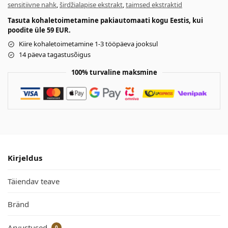
sensitiivne nahk
,
širdžialapise ekstrakt
,
taimsed ekstraktid
Tasuta kohaletoimetamine pakiautomaati kogu Eestis, kui
poodite üle 59 EUR.
Kiire kohaletoimetamine 1-3 tööpäeva jooksul
14 päeva tagastusõigus
100% turvaline maksmine
Kirjeldus
Täiendav teave
Bränd
Arvustused
0