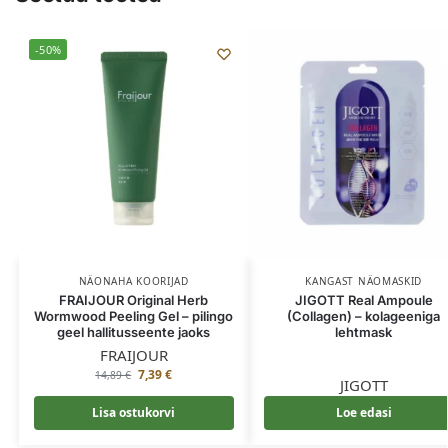
-50%
NÄONAHA KOORIJAD
KANGAST NÄOMASKID
FRAIJOUR Original Herb
JIGOTT Real Ampoule
Wormwood Peeling Gel – pilingo
(Collagen) – kolageeniga
geel hallitusseente jaoks
lehtmask
FRAIJOUR
7,39
€
14,89
€
JIGOTT
Lisa ostukorvi
Loe edasi