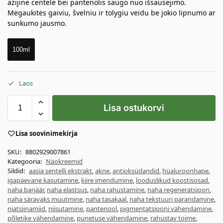
azijinė centelė bei pantenolis saugo nuo išsausėjimo.
Mėgaukitės gaiviu, švelniu ir tolygiu veidu be jokio lipnumo ar
sunkumo jausmo.
100ml
Laos
Lisa ostukorvi
Lisa soovinimekirja
SKU:
8802929007861
Kategooria:
Näokreemid
Sildid:
aasia sentelli ekstrakt
,
akne
,
antioksüdandid
,
hüaluroonhape
,
igapäevane kasutamine
,
kiire imendumine
,
looduslikud koostisosad
,
naha barjäär
,
naha elastsus
,
naha rahustamine
,
naha regeneratsioon
,
naha säravaks muutmine
,
naha tasakaal
,
naha tekstuuri parandamine
,
niatsiinamiid
,
niisutamine
,
pantenool
,
pigmentatsiooni vähendamine
,
põletike vähendamine
,
punetuse vähendamine
,
rahustav toime
,