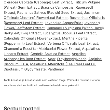
Oleracea Capitata (Cabbage) Leaf Extract
,
Triticum Vulgare
(Wheat) Germ Extract
,
Brassica Campestris (Rapeseed)
Extract
,
Raphanus Sativus (Radish) Seed Extract
,
Jasminum
Officinale (Jasmine) Flower/Leaf Extract
,
Rosmarinus Officinalis
(Rosemary) Leaf Extract
,
Lavandula Angustifolia (Lavender)
Flower/Leaf/Stem Extract
,
Hamamelis Virginiana (Witch Hazel)
Bark/Leaf/Twig Extract
,
Eucalyptus Globulus Leaf Extract
,
Calendula Officinalis Flower Extract
,
Mentha Piperita
(Peppermint) Leaf Extract
,
Verbena Officinalis Leaf Extract
,
Chamomilla Recutita (Matricaria) Flower Extract
,
Aspalathus
Linearis Extract
,
Centella Asiatica Extract
,
Angelica
Archangelica Root Extract
,
Agar
,
Ethylhexylglycerin
,
Arginine
,
Disodium EDTA
,
Melaleuca Alternifolia (Tea Tree) Leaf Oil
,
Dipotassium Glycyrrhizate
,
Panthenol
Toote koostise ja koostisosade eest vastutab tootja. Võimalike muudatuste tõttu
soovitame alati kontrollida koostisosade loetelu otse pakendilt.
Seotud tooted