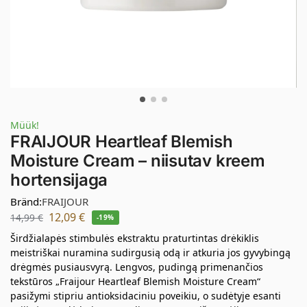
Müük!
FRAIJOUR Heartleaf Blemish
Moisture Cream – niisutav kreem
hortensijaga
Bränd:
FRAIJOUR
12,09
€
14,99
€
-19%
Širdžialapės stimbulės ekstraktu praturtintas drėkiklis
meistriškai nuramina sudirgusią odą ir atkuria jos gyvybingą
drėgmės pusiausvyrą. Lengvos, pudingą primenančios
tekstūros „Fraijour Heartleaf Blemish Moisture Cream“
pasižymi stipriu antioksidaciniu poveikiu, o sudėtyje esanti