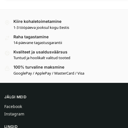
Kiire kohaletoimetamine
1-3 tööpäeva jooksul kogu Eestis
Raha tagastamine
14-päevane tagastusgarantii
Kvaliteet ja usaldusväärsus
Tuntud ja hoolikalt valitud tooted
100% turvaline maksmine
GooglePay / ApplePay / MasterCard / Visa
JÄLGI MEID
Facebook
Instagram
LINGID