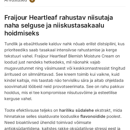
Fraijour Heartleaf rahustav niisutaja
naha selguse ja niiskustasakaalu
hoidmiseks
Tundlik ja ebaühtlusele kalduv nahk nõuab erilist distsipliini, kus
prioriteediks saab tasakaal intensiivse rahustamise ja kerge
tekstuuri vahel. Fraijour Heartleaf Blemish Moisture Cream on
loodud just nendeks hetkedeks, mil näonahk vajab
mugavustunnet ning väsimusest või keskkonnastressist tingitud
ärritused on silmnähtavad. See kreem toimib kui vaikne, kuid
kindel kaitsja, mis taastab näo tervisliku sära ja aitab ohjeldada
soovimatuid lööbeid neid provotseerimata. See on rahu pakkuv
hooldus, mis ei tee kompromisse niisutusvõime ja esteetilise
kerguse vahel.
Toote efektiivsuse teljeks on
hariliku südalehe
ekstrakt, mida
hinnatakse selles sisalduvate looduslike
flavonoidide
poolest.
Need bioaktiivsed ühendid toimivad võimsate
antioksüdantidena, kaitstes rakke oksüdatiivse stressi eest ja