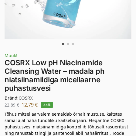
Müük!
COSRX Low pH Niacinamide
Cleansing Water – madala ph
niatsiinamiidiga micellaarne
puhastusvesi
Bränd:
COSRX
12,79
€
22,89
€
-44%
Tõhus mitsellaarvalem eemaldab õrnalt mustuse, kaitstes
samal ajal naha tundlikku kaitsebarjääri. Elegantne COSRX
puhastusvesi niatsiinamiidiga kontrollib tõhusalt rasueritust
ning rahustab tsingi ja pantenooli abil nahaärritusi. Toode