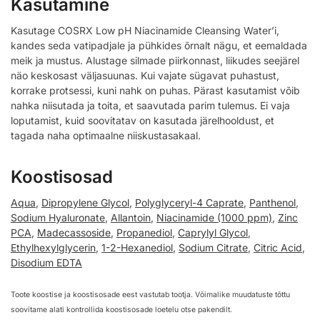
Kasutamine
Kasutage COSRX Low pH Niacinamide Cleansing Water’i,
kandes seda vatipadjale ja pühkides õrnalt nägu, et eemaldada
meik ja mustus. Alustage silmade piirkonnast, liikudes seejärel
näo keskosast väljasuunas. Kui vajate sügavat puhastust,
korrake protsessi, kuni nahk on puhas. Pärast kasutamist võib
nahka niisutada ja toita, et saavutada parim tulemus. Ei vaja
loputamist, kuid soovitatav on kasutada järelhooldust, et
tagada naha optimaalne niiskustasakaal.
Koostisosad
Aqua
,
Dipropylene Glycol
,
Polyglyceryl-4 Caprate
,
Panthenol
,
Sodium Hyaluronate
,
Allantoin
,
Niacinamide (1000 ppm)
,
Zinc
PCA
,
Madecassoside
,
Propanediol
,
Caprylyl Glycol
,
Ethylhexylglycerin
,
1-2-Hexanediol
,
Sodium Citrate
,
Citric Acid
,
Disodium EDTA
Toote koostise ja koostisosade eest vastutab tootja. Võimalike muudatuste tõttu
soovitame alati kontrollida koostisosade loetelu otse pakendilt.