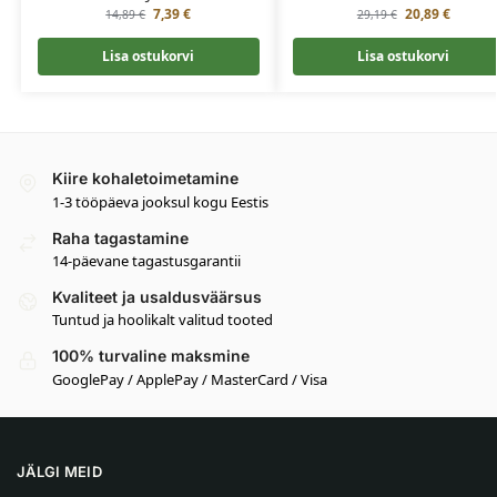
7,39
€
20,89
€
14,89
€
29,19
€
Lisa ostukorvi
Lisa ostukorvi
Kiire kohaletoimetamine
1-3 tööpäeva jooksul kogu Eestis
Raha tagastamine
14-päevane tagastusgarantii
Kvaliteet ja usaldusväärsus
Tuntud ja hoolikalt valitud tooted
100% turvaline maksmine
GooglePay / ApplePay / MasterCard / Visa
JÄLGI MEID