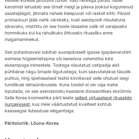
vedelik kohese jahutava tunde. Vaid hetkega pärast näole
kandmist lahustab see õrnalt meigi ja päeva jooksul kogunenud
saastejäägid, jätmata nahale kleepuvat või rasket kihti. Pärast
protseduuri jääb nahk värskeks, kuid seestpoolt niisutatuna
säravaks, mistõttu on see toode ideaalne valik nii varajaseks
hommikuks kui ka rahulikuks õhtuseks rituaaliks enne
magamaminekut.
See puhastusvesi sobitub suurepäraselt igasse igapäevarutiini
esimese hügieenietapina või iseseisva vahendina kiire
elutempoga inimestele. Tootega niisutatud vatipadja abil
pühitakse nägu õrnade liigutustega, kuni saavutatakse täiuslik
puhtus, ning spetsiaalsed testid kinnitavad selle ohutust isegi
tundlikule silmaümbrusele. Kuna toodet ei ole vaja maha
loputada, on see asendamatu kaaslane dünaamilises elurütmis.
Selle Korea kosmeetika pärli leiate
sellest virtuaalsest rituaalide
nurgakesest
, kus meie väärtustatud kvaliteet kohtub
kaasaegse iluteaduse elegantsiga.
Päritoluriik: Lõuna-Korea