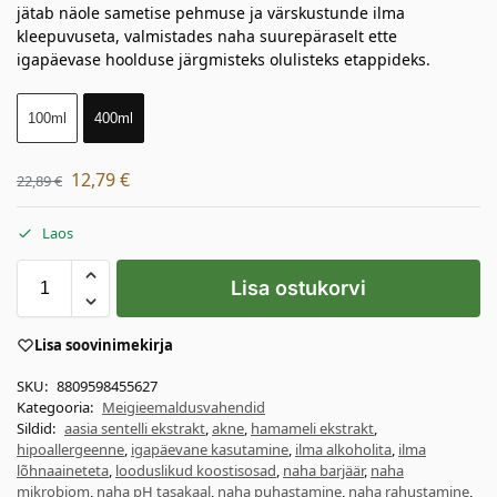
jätab näole sametise pehmuse ja värskustunde ilma
kleepuvuseta, valmistades naha suurepäraselt ette
igapäevase hoolduse järgmisteks olulisteks etappideks.
100ml
400ml
12,79
€
22,89
€
Laos
Lisa ostukorvi
Lisa soovinimekirja
SKU:
8809598455627
Kategooria:
Meigieemaldusvahendid
Sildid:
aasia sentelli ekstrakt
,
akne
,
hamameli ekstrakt
,
hipoallergeenne
,
igapäevane kasutamine
,
ilma alkoholita
,
ilma
lõhnaaineteta
,
looduslikud koostisosad
,
naha barjäär
,
naha
mikrobiom
,
naha pH tasakaal
,
naha puhastamine
,
naha rahustamine
,