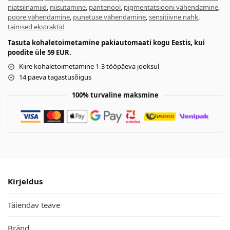
niatsiinamiid
,
niisutamine
,
pantenool
,
pigmentatsiooni vähendamine
,
poore vähendamine
,
punetuse vähendamine
,
sensitiivne nahk
,
taimsed ekstraktid
Tasuta kohaletoimetamine pakiautomaati kogu Eestis, kui
poodite üle 59 EUR.
Kiire kohaletoimetamine 1-3 tööpäeva jooksul
14 päeva tagastusõigus
100% turvaline maksmine
Kirjeldus
Täiendav teave
Bränd