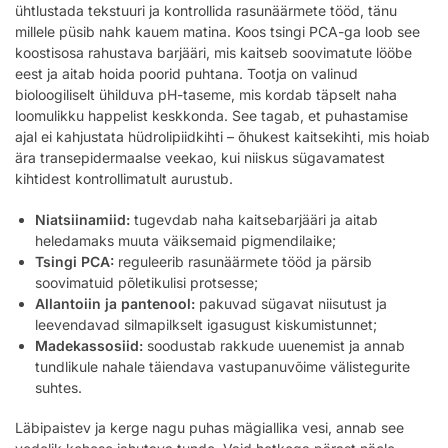
ühtlustada tekstuuri ja kontrollida rasunäärmete tööd, tänu
millele püsib nahk kauem matina. Koos tsingi PCA-ga loob see
koostisosa rahustava barjääri, mis kaitseb soovimatute lööbe
eest ja aitab hoida poorid puhtana. Tootja on valinud
bioloogiliselt ühilduva pH-taseme, mis kordab täpselt naha
loomulikku happelist keskkonda. See tagab, et puhastamise
ajal ei kahjustata hüdrolipiidkihti – õhukest kaitsekihti, mis hoiab
ära transepidermaalse veekao, kui niiskus sügavamatest
kihtidest kontrollimatult aurustub.
Niatsiinamiid:
tugevdab naha kaitsebarjääri ja aitab
heledamaks muuta väiksemaid pigmendilaike;
Tsingi PCA:
reguleerib rasunäärmete tööd ja pärsib
soovimatuid põletikulisi protsesse;
Allantoiin ja pantenool:
pakuvad sügavat niisutust ja
leevendavad silmapilkselt igasugust kiskumistunnet;
Madekassosiid:
soodustab rakkude uuenemist ja annab
tundlikule nahale täiendava vastupanuvõime välistegurite
suhtes.
Läbipaistev ja kerge nagu puhas mägiallika vesi, annab see