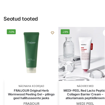
Seotud tooted
-50%
-28%
NÄONAHA KOORIJAD
NÄOKREEMID
FRAIJOUR Original Herb
MEDI-PEEL Red Lacto Pepti
Wormwood Peeling Gel – pilingo
Collagen Barrier Cream –
geel hallitusseente jaoks
atkuriamasis peptiidikreem
FRAIJOUR
MEDI PEEL