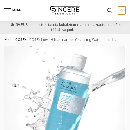
MENU
0
Üle 59 EUR tellimustele tasuta kohaletoimetamine pakiautomaati 2-4
tööpäeva jooksul.
Kodu
-
COSRX
-
COSRX Low pH Niacinamide Cleansing Water – madala ph niats