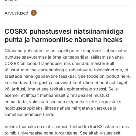
Arvustused
0
COSRX puhastusvesi niatsiinamiidiga
puhta ja harmoonilise näonaha heaks
Näonaha puhastamine on sageli peen kompromiss absoluutse
puhtuse saavutamise ja õrna kaitsebarjääri säilitamise vahel.
COSRX on loonud lahenduse, mis ühendab meisterlikult
täiustatud mitsellaartehnoloogia rahustavate toimeainetega, et
taastada naha igapäevane tasakaal. See toode on loodud neile,
kes hindavad kergust ja soovivad kontrollida ebaühtlast läiget
või ärritusi, ilma et see tekitaks epidermisele stressi. Selle
asemel, et lihtsalt mehaaniliselt pinnapealset mustust
eemaldada, valmistab see näo elegantselt ette järgmisteks
hooldusetappideks, jättes nahale märgatava värskuse ja
sametise pehmuse tunde.
Valemi tuumaks on niatsiinamiid, tuntud ka kui B3-vitamiin, mis
toimib universaalse naha turgutajana. See aitab visuaalselt