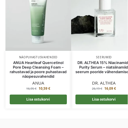
NÄOPUHASTUSVAHENDID
SEERUMID
ANUA Heartleaf Quercetinol
DR. ALTHEA 15% Niacinami
Pore Deep Cleansing Foam –
Purity Serum – niatsiinamiid
rahustavad ja poore puhastavad
seerum pooride vähendamis
näopesuvahendid
ANUA
DR. ALTHEA
10,59
€
16,09
€
16,95
€
26,19
€
Lisa ostukorvi
Lisa ostukorvi