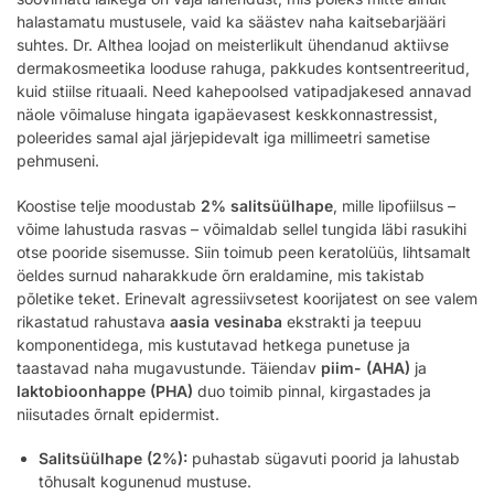
halastamatu mustusele, vaid ka säästev naha kaitsebarjääri
suhtes. Dr. Althea loojad on meisterlikult ühendanud aktiivse
dermakosmeetika looduse rahuga, pakkudes kontsentreeritud,
kuid stiilse rituaali. Need kahepoolsed vatipadjakesed annavad
näole võimaluse hingata igapäevasest keskkonnastressist,
poleerides samal ajal järjepidevalt iga millimeetri sametise
pehmuseni.
Koostise telje moodustab
2% salitsüülhape
, mille lipofiilsus –
võime lahustuda rasvas – võimaldab sellel tungida läbi rasukihi
otse pooride sisemusse. Siin toimub peen keratolüüs, lihtsamalt
öeldes surnud naharakkude õrn eraldamine, mis takistab
põletike teket. Erinevalt agressiivsetest koorijatest on see valem
rikastatud rahustava
aasia vesinaba
ekstrakti ja teepuu
komponentidega, mis kustutavad hetkega punetuse ja
taastavad naha mugavustunde. Täiendav
piim- (AHA)
ja
laktobioonhappe (PHA)
duo toimib pinnal, kirgastades ja
niisutades õrnalt epidermist.
Salitsüülhape (2%):
puhastab sügavuti poorid ja lahustab
tõhusalt kogunenud mustuse.