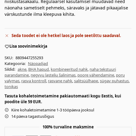
niiskustasakaalu. Regulaarsel kasutamisel muudavad need
näonaha sametiselt pehmeks, säravaks ja jätavad pikaajalise
värskustunde ilma kleepuva kihita.
Seda toodet ei ole hetkel laos ja pole seetõttu saadaval.
Lisa soovinimekirja
SKU:
8809447255293
Kategooria:
Näopadjad
Sildid:
akne
,
BHA hapud
,
kombineeritud nahk
,
naha tekstuuri
parandamine
,
negyvų ląstelių šalinimas
,
poore vähendamine
,
porų
valymas
,
rasva kontroll
,
rasvane nahk
,
salitsüülhape
,
sügav puhastus
,
tonikas
Tasuta kohaletoimetamine pakiautomaati kogu Eestis, kui
poodite üle 59 EUR.
Kiire kohaletoimetamine 1-3 tööpäeva jooksul
14 päeva tagastusõigus
100% turvaline maksmine