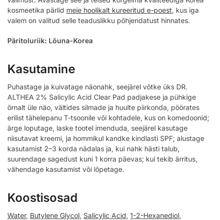
kosmeetika pärlid
meie hoolikalt kureeritud e-poest
, kus iga
valem on valitud selle teaduslikku põhjendatust hinnates.
Päritoluriik: Lõuna-Korea
Kasutamine
Puhastage ja kuivatage näonahk, seejärel võtke üks DR.
ALTHEA 2% Salicylic Acid Clear Pad padjakese ja pühkige
õrnalt üle näo, vältides silmade ja huulte piirkonda, pöörates
erilist tähelepanu T-tsoonile või kohtadele, kus on komedoonid;
ärge loputage, laske tootel imenduda, seejärel kasutage
niisutavat kreemi, ja hommikul kandke kindlasti SPF; alustage
kasutamist 2–3 korda nädalas ja, kui nahk hästi talub,
suurendage sagedust kuni 1 korra päevas; kui tekib ärritus,
vähendage kasutamist või lõpetage.
Koostisosad
Water
,
Butylene Glycol
,
Salicylic Acid
,
1-2-Hexanediol
,