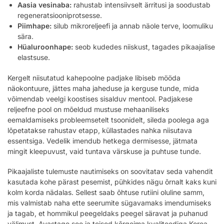
Aasia vesinaba:
rahustab intensiivselt ärritusi ja soodustab
regeneratsiooniprotsesse.
Piimhape:
silub mikroreljeefi ja annab näole terve, loomuliku
sära.
Hüaluroonhape:
seob kudedes niiskust, tagades pikaajalise
elastsuse.
Kergelt niisutatud kahepoolne padjake libiseb mööda
näokontuure, jättes maha jaheduse ja kerguse tunde, mida
võimendab veelgi koostises sisalduv mentool. Padjakese
reljeefne pool on mõeldud mustuse mehaaniliseks
eemaldamiseks probleemsetelt tsoonidelt, sileda poolega aga
lõpetatakse rahustav etapp, küllastades nahka niisutava
essentsiga. Vedelik imendub hetkega dermisesse, jätmata
mingit kleepuvust, vaid tuntava värskuse ja puhtuse tunde.
Pikaajaliste tulemuste nautimiseks on soovitatav seda vahendit
kasutada kohe pärast pesemist, pühkides nägu õrnalt kaks kuni
kolm korda nädalas. Sellest saab õhtuse rutiini oluline samm,
mis valmistab naha ette seerumite sügavamaks imendumiseks
ja tagab, et hommikul peegeldaks peegel säravat ja puhanud
välimust. Avastage see ja teised kõrgeima kvaliteediga Korea