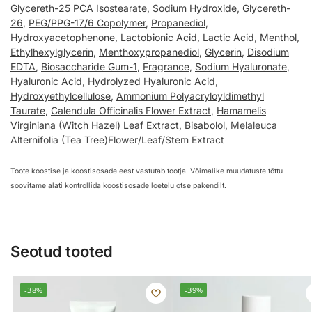
Glycereth-25 PCA Isostearate
,
Sodium Hydroxide
,
Glycereth-
26
,
PEG/PPG-17/6 Copolymer
,
Propanediol
,
Hydroxyacetophenone
,
Lactobionic Acid
,
Lactic Acid
,
Menthol
,
Ethylhexylglycerin
,
Menthoxypropanediol
,
Glycerin
,
Disodium
EDTA
,
Biosaccharide Gum-1
,
Fragrance
,
Sodium Hyaluronate
,
Hyaluronic Acid
,
Hydrolyzed Hyaluronic Acid
,
Hydroxyethylcellulose
,
Ammonium Polyacryloyldimethyl
Taurate
,
Calendula Officinalis Flower Extract
,
Hamamelis
Virginiana (Witch Hazel) Leaf Extract
,
Bisabolol
, Melaleuca
Alternifolia (Tea Tree)Flower/Leaf/Stem Extract
Toote koostise ja koostisosade eest vastutab tootja. Võimalike muudatuste tõttu
soovitame alati kontrollida koostisosade loetelu otse pakendilt.
Seotud tooted
-38%
-39%