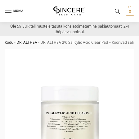
MENU
0
Üle 59 EUR tellimustele tasuta kohaletoimetamine pakiautomaati 2-4
tööpäeva jooksul.
Kodu
-
DR. ALTHEA
-
DR. ALTHEA 2% Salicylic Acid Clear Pad – Koorivad salit