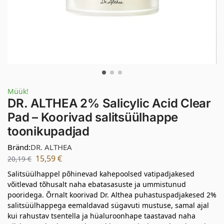
Müük!
DR. ALTHEA 2% Salicylic Acid Clear
Pad – Koorivad salitsüülhappe
toonikupadjad
Bränd:
DR. ALTHEA
15,59
€
20,19
€
Salitsüülhappel põhinevad kahepoolsed vatipadjakesed
võitlevad tõhusalt naha ebatasasuste ja ummistunud
pooridega. Õrnalt koorivad Dr. Althea puhastuspadjakesed 2%
salitsüülhappega eemaldavad sügavuti mustuse, samal ajal
kui rahustav tsentella ja hüaluroonhape taastavad naha