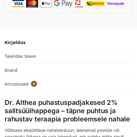
Kirjeldus
Täiendav teave
Bränd
Arvustused
0
Dr. Althea puhastuspadjakesed 2%
salitsüülhappega – täpne puhtus ja
rahustav teraapia probleemsele nahale
Võitluses ebaühtlase nahatekstuuri, laienenud pooride või
soovimatu läikega on vaja lahendust, mis poleks mitte ainult