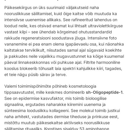
Päikesekiirgus on üks suurimaid väljakutseid naha
nooruslikkuse säilitamisel, kuid õige kaitse võib muutuda ka
intensiivse uuenemise allikaks. See rafineeritud lahendus on
loodud neile, kes otsivad enamat kui lihtsalt ultraviolettkiirguse
vastast kilpi – see ühendab kõrgeimad ohutusstandardid
rakkude regeneratsiooni soodustava jõuga. Intensiivne foto
vananemine ei pea enam olema igapäevaelu osa, kui näonahka
kaitstakse terviklikult, niisutades samal ajal sügavaid koekihte
ja pakkudes neile vajalikku mugavustunnet ka kõige kuumemal
päeval linnakeskkonnas või puhkuse ajal. Filtrite harmooniline
kooslus blokeerib tõhusalt laia spektri kahjulikke kiiri, tagades,
et teie nägu püsib särav ja terve.
Valemi toimimispõhimõte põhineb kosmetoloogia
tippsaavutustel, mille keskmes domineerib
sh-Oligopeptide-1
.
See on epidermise kasvufaktor, mis toimib bioloogilise
signaalina, ergutades naharakke kiiremini uuenema ja
sünteesima looduslikku kollageeni. See molekul toimib justkui
naha arhitekt, vastutades dermise tiheduse ja prinkuse eest,
mistõttu muutub päikesekaitse aktiivseks nooruslikkuse
säilitamise rituaaliks. Koostises sisalduv 53 aminohappe