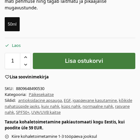
mati pehmuse ning tagab laitmatu ja pikaajalise
mugavustunde.
50ml
Laos
Lisa ostukorvi
Lisa soovinimekirja
SKU:
8809648490530
Kategooria:
Päikesekaitse
Sildid:
antioksidacinė apsauga
,
EGF
,
igapäevane kasutamine
,
kõikide
nahatüüpide jaoks
,
kuiv nahk
,
küps nahk
,
normaalne nahk
,
rasvane
nahk
,
SPF50+
,
UVA/UVB kaitse
Tasuta kohaletoimetamine pakiautomaati kogu Eestis, kui
poodite üle 59 EUR.
Kiire kohaletoimetamine 1-3 tööpäeva jooksul