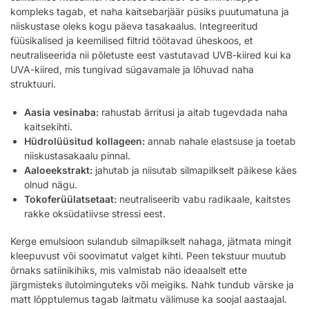
kompleks tagab, et naha kaitsebarjäär püsiks puutumatuna ja
niiskustase oleks kogu päeva tasakaalus. Integreeritud
füüsikalised ja keemilised filtrid töötavad üheskoos, et
neutraliseerida nii põletuste eest vastutavad UVB-kiired kui ka
UVA-kiired, mis tungivad sügavamale ja lõhuvad naha
struktuuri.
Aasia vesinaba:
rahustab ärritusi ja aitab tugevdada naha
kaitsekihti.
Hüdrolüüsitud kollageen:
annab nahale elastsuse ja toetab
niiskustasakaalu pinnal.
Aaloeekstrakt:
jahutab ja niisutab silmapilkselt päikese käes
olnud nägu.
Tokoferüülatsetaat:
neutraliseerib vabu radikaale, kaitstes
rakke oksüdatiivse stressi eest.
Kerge emulsioon sulandub silmapilkselt nahaga, jätmata mingit
kleepuvust või soovimatut valget kihti. Peen tekstuur muutub
õrnaks satiinikihiks, mis valmistab näo ideaalselt ette
järgmisteks ilutoiminguteks või meigiks. Nahk tundub värske ja
matt lõpptulemus tagab laitmatu välimuse ka soojal aastaajal.