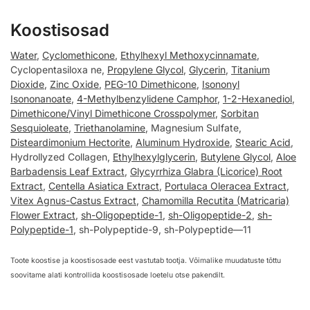
Koostisosad
Water
,
Cyclomethicone
,
Ethylhexyl Methoxycinnamate
,
Cyclopentasiloxa ne,
Propylene Glycol
,
Glycerin
,
Titanium
Dioxide
,
Zinc Oxide
,
PEG-10 Dimethicone
,
Isononyl
Isononanoate
,
4-Methylbenzylidene Camphor
,
1-2-Hexanediol
,
Dimethicone/Vinyl Dimethicone Crosspolymer
,
Sorbitan
Sesquioleate
,
Triethanolamine
, Magnesium SuIfate,
Disteardimonium Hectorite
,
Aluminum Hydroxide
,
Stearic Acid
,
Hydrollyzed Collagen,
Ethylhexylglycerin
,
Butylene Glycol
,
Aloe
Barbadensis Leaf Extract
,
Glycyrrhiza Glabra (Licorice) Root
Extract
,
Centella Asiatica Extract
,
Portulaca Oleracea Extract
,
Vitex Agnus-Castus Extract
,
Chamomilla Recutita (Matricaria)
Flower Extract
,
sh-Oligopeptide-1
,
sh-Oligopeptide-2
,
sh-
Polypeptide-1
, sh-Polypeptide-9, sh-Polypeptide—11
Toote koostise ja koostisosade eest vastutab tootja. Võimalike muudatuste tõttu
soovitame alati kontrollida koostisosade loetelu otse pakendilt.