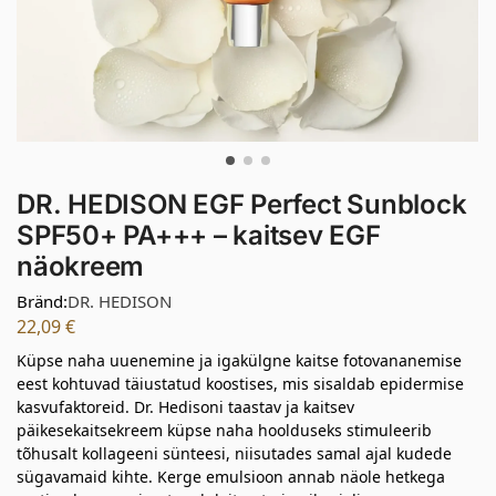
DR. HEDISON EGF Perfect Sunblock
SPF50+ PA+++ – kaitsev EGF
näokreem
Bränd:
DR. HEDISON
22,09
€
Küpse naha uuenemine ja igakülgne kaitse fotovananemise
eest kohtuvad täiustatud koostises, mis sisaldab epidermise
kasvufaktoreid. Dr. Hedisoni taastav ja kaitsev
päikesekaitsekreem küpse naha hoolduseks stimuleerib
tõhusalt kollageeni sünteesi, niisutades samal ajal kudede
sügavamaid kihte. Kerge emulsioon annab näole hetkega