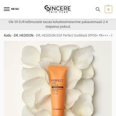
MENU
0
Üle 59 EUR tellimustele tasuta kohaletoimetamine pakiautomaati 2-4
tööpäeva jooksul.
Kodu
-
DR. HEDISON
-
DR. HEDISON EGF Perfect Sunblock SPF50+ PA+++ – ka