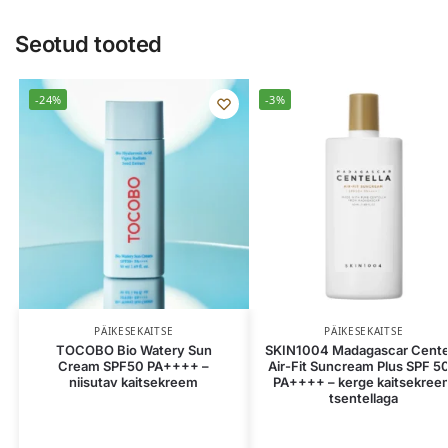
Seotud tooted
-24%
-3%
PÄIKESEKAITSE
PÄIKESEKAITSE
TOCOBO Bio Watery Sun
SKIN1004 Madagascar Cente
Cream SPF50 PA++++ –
Air-Fit Suncream Plus SPF 5
niisutav kaitsekreem
PA++++ – kerge kaitsekree
tsentellaga