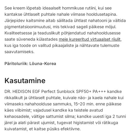
See kreem lõpetab ideaalselt hommikuse rutiini, kui see
kantakse ühtlaselt puhtale nahale viimase hooldusetapina.
Järjepidev kaitsmine aitab säilitada ühtlast nahatooni ja vältida
pigmentatsioonimuutusi, mis tekivad sageli päikese mõjul.
Kvaliteetsesse ja teaduslikult põhjendatud nahahooldusesse
saate süveneda külastades
meie kureeritud virtuaalset riiulit
,
kus iga toode on valitud pikaajaliste ja nähtavate tulemuste
saavutamiseks.
Päritoluriik: Lõuna-Korea
Kasutamine
DR. HEDISON EGF Perfect Sunblock SPF50+ PA+++ kandke
rikkalikult ja ühtlaselt puhtale, kuivale näo- ja kaela nahale kui
viimaseks nahahoolduse sammuks, 15–20 min. enne päikese
käes viibimist; vajadusel kandke ka teistele avatud
kehaosadele, vältige sattumist silma; kandke uuesti iga 2 tunni
järel ja alati pärast ujumist, tugevat higistamist või rätikuga
kuivatamist, et kaitse püsiks efektiivne.