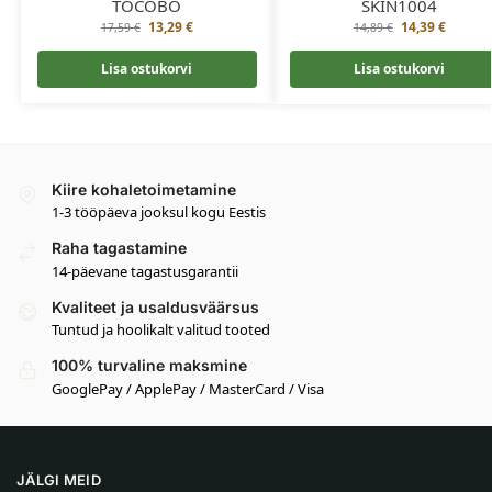
TOCOBO
SKIN1004
13,29
€
14,39
€
17,59
€
14,89
€
Lisa ostukorvi
Lisa ostukorvi
Kiire kohaletoimetamine
1-3 tööpäeva jooksul kogu Eestis
Raha tagastamine
14-päevane tagastusgarantii
Kvaliteet ja usaldusväärsus
Tuntud ja hoolikalt valitud tooted
100% turvaline maksmine
GooglePay / ApplePay / MasterCard / Visa
JÄLGI MEID