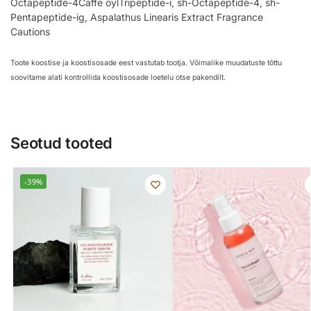
Octapeptide-4Caffe oylTripeptide-i, sh-Octapeptide-4, sh-
Pentapeptide-ig, Aspalathus Linearis Extract Fragrance
Cautions
Toote koostise ja koostisosade eest vastutab tootja. Võimalike muudatuste tõttu
soovitame alati kontrollida koostisosade loetelu otse pakendilt.
Seotud tooted
-39%