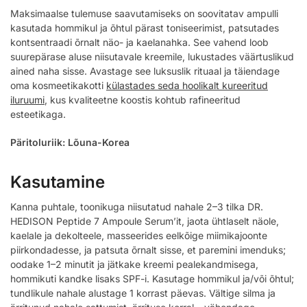
Maksimaalse tulemuse saavutamiseks on soovitatav ampulli
kasutada hommikul ja õhtul pärast toniseerimist, patsutades
kontsentraadi õrnalt näo- ja kaelanahka. See vahend loob
suurepärase aluse niisutavale kreemile, lukustades väärtuslikud
ained naha sisse. Avastage see luksuslik rituaal ja täiendage
oma kosmeetikakotti
külastades seda hoolikalt kureeritud
iluruumi
, kus kvaliteetne koostis kohtub rafineeritud
esteetikaga.
Päritoluriik: Lõuna-Korea
Kasutamine
Kanna puhtale, toonikuga niisutatud nahale 2–3 tilka DR.
HEDISON Peptide 7 Ampoule Serum’it, jaota ühtlaselt näole,
kaelale ja dekolteele, masseerides eelkõige miimikajoonte
piirkondadesse, ja patsuta õrnalt sisse, et paremini imenduks;
oodake 1–2 minutit ja jätkake kreemi pealekandmisega,
hommikuti kandke lisaks SPF-i. Kasutage hommikul ja/või õhtul;
tundlikule nahale alustage 1 korrast päevas. Vältige silma ja