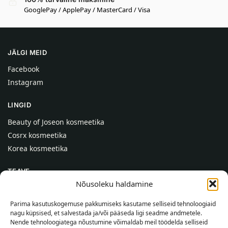
GooglePay / ApplePay / MasterCard / Visa
JÄLGI MEID
Facebook
Instagram
LINGID
Beauty of Joseon kosmeetika
Cosrx kosmeetika
Korea kosmeetika
TEAVE
Nõusoleku haldamine
Meist
Kontaktid
Parima kasutuskogemuse pakkumiseks kasutame selliseid tehnoloogiaid
nagu küpsised, et salvestada ja/või pääseda ligi seadme andmetele.
Abi
Nende tehnoloogiatega nõustumine võimaldab meil töödelda selliseid