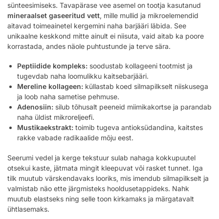
sünteesimiseks. Tavapärase vee asemel on tootja kasutanud
mineraalset gaseeritud vett
, mille mullid ja mikroelemendid
aitavad toimeainetel kergemini naha barjääri läbida. See
unikaalne keskkond mitte ainult ei niisuta, vaid aitab ka poore
korrastada, andes näole puhtustunde ja terve sära.
Peptiidide kompleks:
soodustab kollageeni tootmist ja
tugevdab naha loomulikku kaitsebarjääri.
Mereline kollageen:
küllastab koed silmapilkselt niiskusega
ja loob naha sametise pehmuse.
Adenosiin:
silub tõhusalt peeneid miimikakortse ja parandab
naha üldist mikroreljeefi.
Mustikaekstrakt:
toimib tugeva antioksüdandina, kaitstes
rakke vabade radikaalide mõju eest.
Seerumi vedel ja kerge tekstuur sulab nahaga kokkupuutel
otsekui kaste, jätmata mingit kleepuvat või rasket tunnet. Iga
tilk muutub värskendavaks looriks, mis imendub silmapilkselt ja
valmistab näo ette järgmisteks hooldusetappideks. Nahk
muutub elastseks ning selle toon kirkamaks ja märgatavalt
ühtlasemaks.