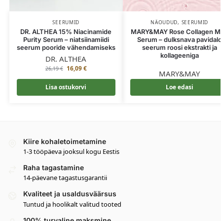
SEERUMID
NÄOUDUD
,
SEERUMID
DR. ALTHEA 15% Niacinamide
MARY&MAY Rose Collagen Mi
Purity Serum – niatsiinamiidi
Serum – dulksnava pavidal
seerum pooride vähendamiseks
seerum roosi ekstrakti ja
kollageeniga
DR. ALTHEA
16,09
€
26,19
€
MARY&MAY
Lisa ostukorvi
Loe edasi
Kiire kohaletoimetamine
1-3 tööpäeva jooksul kogu Eestis
Raha tagastamine
14-päevane tagastusgarantii
Kvaliteet ja usaldusväärsus
Tuntud ja hoolikalt valitud tooted
100% turvaline maksmine