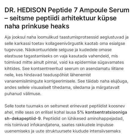
DR. HEDISON Peptide 7 Ampoule Serum
– seitsme peptiidi arhitektuur küpse
naha prinkuse heaks
Aja jooksul naha loomulikud taastumisprotsessid aeglustuvad ja
selle karkassi toetav kollageenivõrgustik kaotab oma esialgse
tugevuse. Näokontuuridele selguse ja kudedele omase
elastsuse tagastamiseks on vaja kasutada vahendeid, mis
toimivad mitte ainult pinnal, vaid ka epidermise sügavamates
kihtides. See kontsentreeritud seerum on asendamatu liitlane
neile, kes hindavad teaduspõhist lähenemist
vananemisilmingute korrigeerimisele. See täidab naha elujõuga,
andes sellele visuaalselt tihedama, siledama ja märgatavalt
puhanud välimuse.
Selle toote tuumaks on seitsmest erinevast peptiidist koosnev
ahel, mille seas on erilisel kohal lausa
5% kontsentratsiooniga
sh-dekapeptiid-9
. Peptiidid on lühikesed aminohappejadad,
mis toimivad infokandjatena, saates rakkudele impulsse
uuenemiseks ja uute struktuursete kiudude intensiivsemaks