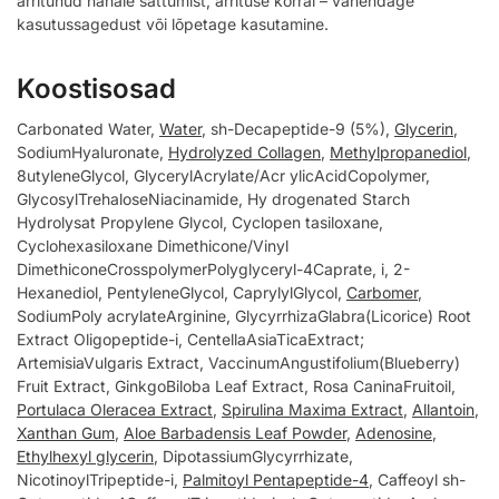
ärritunud nahale sattumist, ärrituse korral – vähendage
kasutussagedust või lõpetage kasutamine.
Koostisosad
Carbonated Water,
Water
, sh-Decapeptide-9 (5%),
Glycerin
,
SodiumHyaluronate,
Hydrolyzed Collagen
,
Methylpropanediol
,
8utyleneGlycol, GlycerylAcrylate/Acr ylicAcidCopolymer,
GlycosylTrehaloseNiacinamide, Hy drogenated Starch
Hydrolysat Propylene Glycol, Cyclopen tasiloxane,
Cyclohexasiloxane Dimethicone/Vinyl
DimethiconeCrosspolymerPolyglyceryl-4Caprate, i, 2-
Hexanediol, PentyleneGlycol, CaprylylGlycol,
Carbomer
,
SodiumPoly acrylateArginine, GlycyrrhizaGlabra(Licorice) Root
Extract Oligopeptide-i, CentellaAsiaTicaExtract;
ArtemisiaVulgaris Extract, VaccinumAngustifolium(Blueberry)
Fruit Extract, GinkgoBiloba Leaf Extract, Rosa CaninaFruitoil,
Portulaca Oleracea Extract
,
Spirulina Maxima Extract
,
Allantoin
,
Xanthan Gum
,
Aloe Barbadensis Leaf Powder
,
Adenosine
,
Ethylhexyl glycerin
, DipotassiumGlycyrrhizate,
NicotinoylTripeptide-i,
Palmitoyl Pentapeptide-4
, Caffeoyl sh-