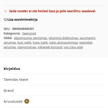
Seda toodet ei ole hetkel laos ja pole seetõttu saadaval.
Lisa soovinimekirja
SKU:
8809648490301
Kategooria:
Seerumid
Sildid:
elastingumo gerinimas
,
giluminis drėkinimas
,
jauninantis
serumas
,
kuiv nahk
,
küps nahk
,
odos atsinaujinimas
,
peptiidid
,
serumas
,
stangrinimas
,
väheneb kortsud
,
visų tipų odai
Kirjeldus
Täiendav teave
Bränd
Arvustused
0