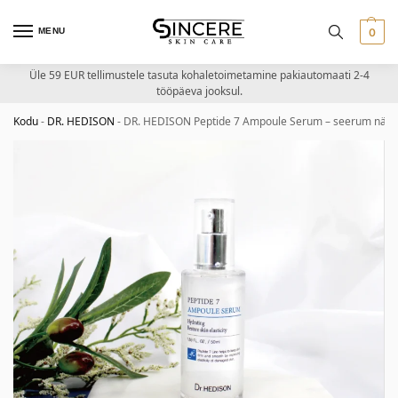
MENU
0
Üle 59 EUR tellimustele tasuta kohaletoimetamine pakiautomaati 2-4
tööpäeva jooksul.
Kodu
-
DR. HEDISON
-
DR. HEDISON Peptide 7 Ampoule Serum – seerum näole