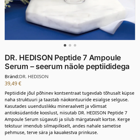
DR. HEDISON Peptide 7 Ampoule
Serum – seerum näole peptiididega
Bränd:
DR. HEDISON
39,49
€
Peptiidide jõul põhinev kontsentraat tugevdab tõhusalt küpse
naha struktuuri ja taastab näokontuuride esialgse selguse.
Kasutades uuenduslikku mineraalvett ja võimsat
antioksüdantide kooslust, niisutab DR. HEDISON Peptide 7
Ampoule Serum sügavuti ja silub märgatavalt kortse. Kerge
tekstuur imendub silmapilkselt, andes nahale sametise
pehmuse, terve sära ja kauakestva prinkuse.