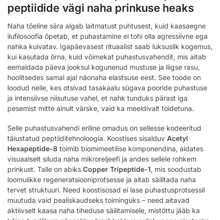
peptiidide vägi naha prinkuse heaks
Naha tõeline sära algab laitmatust puhtusest, kuid kaasaegne
ilufilosoofia õpetab, et puhastamine ei tohi olla agressiivne ega
nahka kuivatav. Igapäevasest rituaalist saab luksuslik kogemus,
kui kasutada õrna, kuid võimekat puhastusvahendit, mis aitab
eemaldada päeva jooksul kogunenud mustuse ja liigse rasu,
hoolitsedes samal ajal näonaha elastsuse eest. See toode on
loodud neile, kes otsivad tasakaalu sügava pooride puhastuse
ja intensiivse niisutuse vahel, et nahk tunduks pärast iga
pesemist mitte ainult värske, vaid ka meeldivalt toidetuna.
Selle puhastusvahendi eriline omadus on sellesse kodeeritud
täiustatud peptiiditehnoloogia. Koostises sisalduv
Acetyl
Hexapeptide-8
toimib biomimeetilise komponendina, aidates
visuaalselt siluda naha mikroreljeefi ja andes sellele rohkem
prinkust. Talle on abiks
Copper Tripeptide-1
, mis soodustab
loomulikke regeneratsiooniprotsesse ja aitab säilitada naha
tervet struktuuri. Need koostisosad ei lase puhastusprotsessil
muutuda vaid pealiskaudseks toiminguks – need aitavad
aktiivselt kaasa naha tiheduse säilitamisele, mistõttu jääb ka