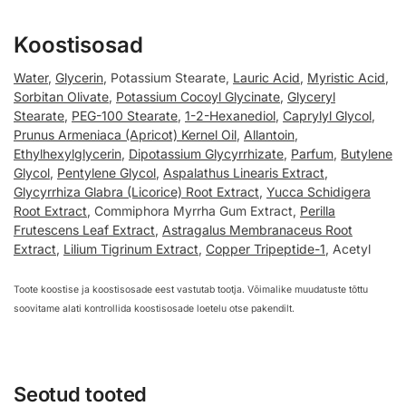
Koostisosad
Water
,
Glycerin
, Potassium Stearate,
Lauric Acid
,
Myristic Acid
,
Sorbitan Olivate
,
Potassium Cocoyl Glycinate
,
Glyceryl
Stearate
,
PEG-100 Stearate
,
1-2-Hexanediol
,
Caprylyl Glycol
,
Prunus Armeniaca (Apricot) Kernel Oil
,
Allantoin
,
Ethylhexylglycerin
,
Dipotassium Glycyrrhizate
,
Parfum
,
Butylene
Glycol
,
Pentylene Glycol
,
Aspalathus Linearis Extract
,
Glycyrrhiza Glabra (Licorice) Root Extract
,
Yucca Schidigera
Root Extract
, Commiphora Myrrha Gum Extract,
Perilla
Frutescens Leaf Extract
,
Astragalus Membranaceus Root
Extract
,
Lilium Tigrinum Extract
,
Copper Tripeptide-1
, Acetyl
Toote koostise ja koostisosade eest vastutab tootja. Võimalike muudatuste tõttu
soovitame alati kontrollida koostisosade loetelu otse pakendilt.
Seotud tooted