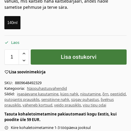
vahuks, mis kaitseb naha kaitsebarjääri, andes näole
sametise pehmuse ja terve sära.
140ml
Laos
Lisa ostukorvi
Lisa soovinimekirja
SKU:
8809648492329
Kategooria:
Näopuhastusvahendid
Sildid:
igapäevane kasutamine
,
küps nahk
,
niisutamine
,
õrn
,
peptiidid
,
putojantis prausiklis
,
sensitiivne nahk
,
sügav puhastus
,
švelnus
prausiklis
,
väheneb kortsud
,
veido prausiklis
,
visų tipų odai
Tasuta kohaletoimetamine pakiautomaati kogu Eestis, kui
poodite üle 59 EUR.
Kiire kohaletoimetamine 1-3 tööpäeva jooksul