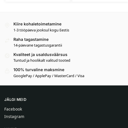
Kiire kohaletoimetamine
1-3 tööpäeva jooksul kogu Eestis
Raha tagastamine
14-päevane tagastusgarantii
Kvaliteet ja usaldusväärsus
Tuntud ja hoolikalt valitud tooted
100% turvaline maksmine
GooglePay / ApplePay / MasterCard / Visa
JÄLGI MEID
Facebook
Instagram