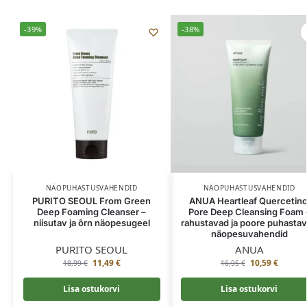
-39%
-38%
NÄOPUHASTUSVAHENDID
NÄOPUHASTUSVAHENDID
PURITO SEOUL From Green
ANUA Heartleaf Quercetino
Deep Foaming Cleanser –
Pore Deep Cleansing Foam 
niisutav ja õrn näopesugeel
rahustavad ja poore puhasta
näopesuvahendid
PURITO SEOUL
ANUA
11,49
€
10,59
€
18,99
€
16,95
€
Lisa ostukorvi
Lisa ostukorvi