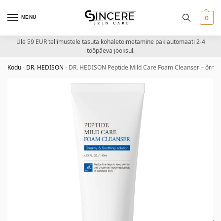
MENU
0
Üle 59 EUR tellimustele tasuta kohaletoimetamine pakiautomaati 2-4
tööpäeva jooksul.
Kodu
-
DR. HEDISON
-
DR. HEDISON Peptide Mild Care Foam Cleanser – õrn n