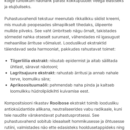
kõige tundlikum näonahk pärast kokkupuudet veega elastseks
ja elujõuliseks.
Puhastusvahendi tekstuur meenutab rikkalikku siidist kreemi,
mis muutub peopesades silmapilkselt tihedaks, ülipeente
mullide pilveks. See vaht ümbritseb nägu õrnalt, takistades
sõrmedel nahka otseselt surumast, vähendades nii igasugust
mehaanilise ärrituse võimalust. Looduslikud ekstraktid
täiendavad seda harmooniat, pakkudes rahustavat toimet:
Tiigerliilia ekstrakt:
niisutab epidermist ja aitab säilitada
ühtlast, säravat näotooni;
Lagritsajuure ekstrakt:
rahustab ärritusi ja annab nahale
terve, loomuliku sära;
Aprikoosituumaõli:
pehmendab naha pinda ja kaitseb
loomulikku hüdrolipiidkihti kuivamise eest.
Kompositsiooni rikastav
Rooibose
ekstrakt toimib loodusliku
antioksüdantide allikana, neutraliseerides vabu radikaale, kuni
teie naudite värskendavat puhastusprotsessi. See
puhastusvahend sobitub ideaalselt hommikusesse ja õhtusesse
rutiini, valmistades näo ette edasisteks hooldusetappideks ning