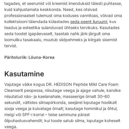
tagades, et seerumid või kreemid imenduksid täiesti puhtasse,
kuid kahjustamata keskkonda. Need, kes otsivad
professionaalset tulemust oma koduses vannitoas, võivad oma
kollektsiooni täiendada külastades
seda peent iluruumi
, kus
teadus ja esteetika sulanduvad ühtseks tervikuks. Kasutades
seda toodet igapäevaselt, taastab nahk järk-järgult oma
loomuliku tasakaalu, muutub siidpehmeks ja kiirgab sisemist
tervist.
Päritoluriik: Lõuna-Korea
Kasutamine
Vajutage väike kogus DR. HEDISON Peptide Mild Care Foam
Cleanserit peopessa, niisutage veega ja ajage vahule, kandke
niisutatud näo- ja kaelanahale, masseerige õrnalt 30–60
sekundit, vältides silmapiirkonda, seejärel loputage hoolikalt
sooja veega ja kuivatage õrnalt; kasutage hommikul ja õhtul,
meigi või SPF-i korral – teise sammuna pärast
õlipuhastusvahendit; kui toode satub silma, loputage koheselt
veega.