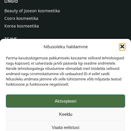
LINGID
Beauty of Joseon kosmeetika
Cosrx kosmeetika
Korea kosmeetika
TEAVE
Nõusoleku haldamine
Meist
Kontaktid
Parima kasutuskogemuse pakkumiseks kasutame selliseid tehnoloogiaid
nagu küpsised, et salvestada ja/või pääseda ligi seadme andmetele.
Abi
Nende tehnoloogiatega nõustumine võimaldab meil töödelda selliseid
andmeid nagu sirvimiskäitumine või unikaalsed ID-d sellel saidil.
TEAVE OSTJALE
Nõusoleku andmata jätmine või selle tühistamine võib mõjutada teatud
funktsioone ja funktsioone negatiivselt.
Tarnetingimused
Tingimused
Aktsepteeri
Privaatsuspoliitika
Veebikaart
Keeldu
©
2026
SincereSkin.ee
Kõik õigused kaitstud.
Vaata eelistusi