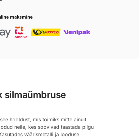
aline maksmine
ik silmaümbruse
e hooldust, mis toimiks mitte ainult
oodud neile, kes soovivad taastada pilgu
Kasutades väärismetalli ja looduse