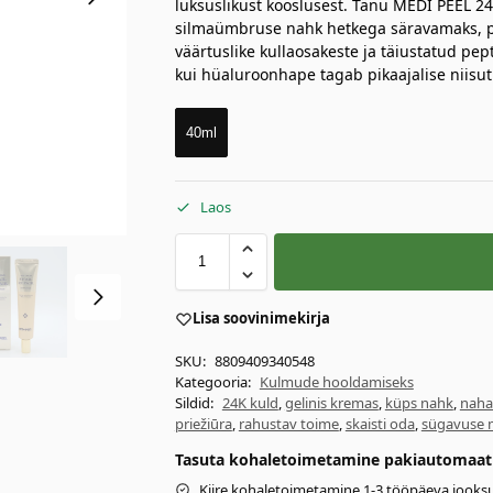
luksuslikust kooslusest. Tänu MEDI PEEL 2
silmaümbruse nahk hetkega säravamaks, pr
väärtuslike kullaosakeste ja täiustatud pep
kui hüaluroonhape tagab pikaajalise niisu
40ml
Laos
Lisa soovinimekirja
SKU:
8809409340548
Kategooria:
Kulmude hooldamiseks
Sildid:
24K kuld
,
gelinis kremas
,
küps nahk
,
naha
priežiūra
,
rahustav toime
,
skaisti oda
,
sügavuse 
Tasuta kohaletoimetamine pakiautomaati 
Kiire kohaletoimetamine 1-3 tööpäeva jooksu