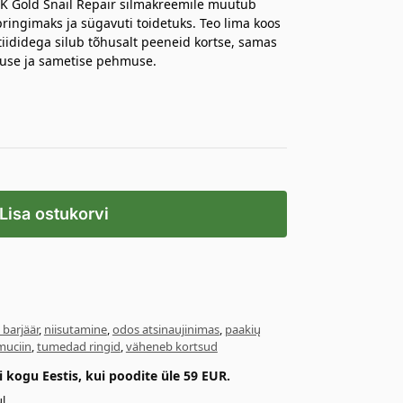
4K Gold Snail Repair silmakreemile muutub
ingimaks ja sügavuti toidetuks. Teo lima koos
tiididega silub tõhusalt peeneid kortse, samas
tuse ja sametise pehmuse.
Lisa ostukorvi
 barjäär
,
niisutamine
,
odos atsinaujinimas
,
paakių
muciin
,
tumedad ringid
,
väheneb kortsud
kogu Eestis, kui poodite üle 59 EUR.
l