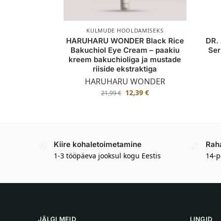
KULMUDE HOOLDAMISEKS
HARUHARU WONDER Black Rice
DR.
Bakuchiol Eye Cream – paakiu
Ser
kreem bakuchioliga ja mustade
riiside ekstraktiga
HARUHARU WONDER
12,39
€
21,99
€
Kiire kohaletoimetamine
Rah
1-3 tööpäeva jooksul kogu Eestis
14-p
JÄLGI MEID
LINGID