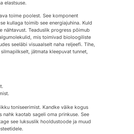
a elastsuse.
tava toime poolest. See komponent
e kullaga toimib see energiajuhina. Kuld
e nähtavust. Teaduslik progress põimub
lgumolekulid, mis toimivad bioloogiliste
des seeläbi visuaalselt naha reljeefi. Tihe,
ilmapilkselt, jätmata kleepuvat tunnet,
t.
ist.
likku toniseerimist. Kandke väike kogus
us nahk kaotab sageli oma prinkuse. See
stage see luksuslik hooldustoode ja muud
steetidele.