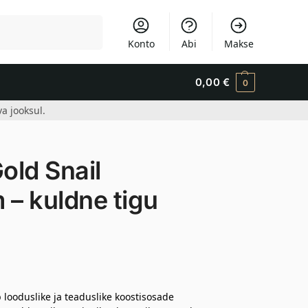
Otsi
Konto
Abi
Makse
0,00
€
0
a jooksul.
old Snail
 – kuldne tigu
looduslike ja teaduslike koostisosade