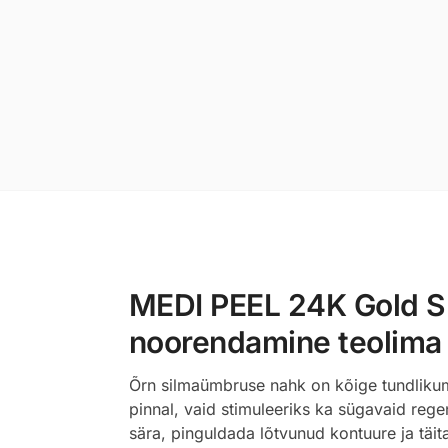
MEDI PEEL 24K Gold Sn
noorendamine teolima j
Õrn silmaümbruse nahk on kõige tundlikum 
pinnal, vaid stimuleeriks ka sügavaid reg
sära, pinguldada lõtvunud kontuure ja täi