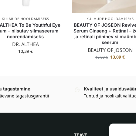
KULMUDE HOOLDAMISEKS
KULMUDE HOOLDAMISEKS
 ALTHEA To Be Youthful Eye
BEAUTY OF JOSEON Revive
um – niisutav silmaseerum
Serum Ginseng + Retinal – ž
noorendamiseks
ja retinali põhinev silmaüm
seerum
DR. ALTHEA
BEAUTY OF JOSEON
10,39
€
13,09
€
18,99
€
a tagastamine
Kvaliteet ja usaldusvää
äevane tagastusgarantii
Tuntud ja hoolikalt valitu
TEAVE