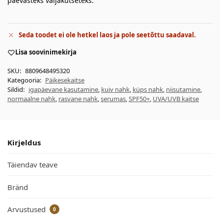
päevasteks väljakutseteks.
Seda toodet ei ole hetkel laos ja pole seetõttu saadaval.
Lisa soovinimekirja
SKU:
8809648495320
Kategooria:
Päikesekaitse
Sildid:
igapäevane kasutamine
,
kuiv nahk
,
küps nahk
,
niisutamine
,
normaalne nahk
,
rasvane nahk
,
serumas
,
SPF50+
,
UVA/UVB kaitse
Kirjeldus
Täiendav teave
Bränd
Arvustused
0