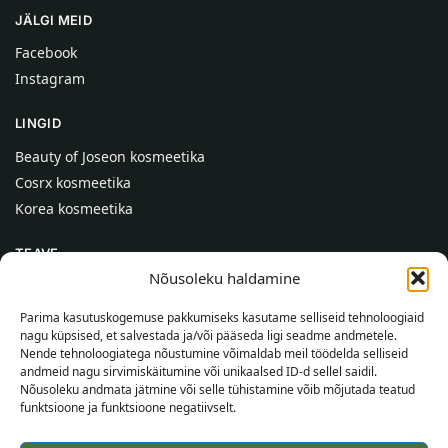
JÄLGI MEID
Facebook
Instagram
LINGID
Beauty of Joseon kosmeetika
Cosrx kosmeetika
Korea kosmeetika
TEAVE
Nõusoleku haldamine
Meist
Kontaktid
Parima kasutuskogemuse pakkumiseks kasutame selliseid tehnoloogiaid
nagu küpsised, et salvestada ja/või pääseda ligi seadme andmetele.
Abi
Nende tehnoloogiatega nõustumine võimaldab meil töödelda selliseid
andmeid nagu sirvimiskäitumine või unikaalsed ID-d sellel saidil.
TEAVE OSTJALE
Nõusoleku andmata jätmine või selle tühistamine võib mõjutada teatud
funktsioone ja funktsioone negatiivselt.
Tarnetingimused
Tingimused