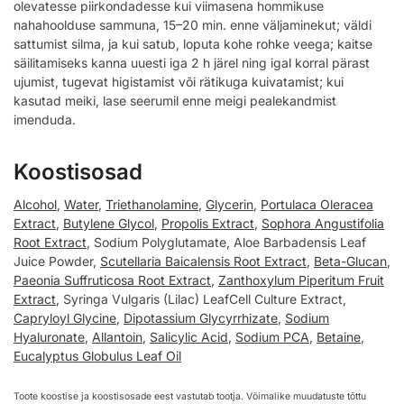
olevatesse piirkondadesse kui viimasena hommikuse
nahahoolduse sammuna, 15–20 min. enne väljaminekut; väldi
sattumist silma, ja kui satub, loputa kohe rohke veega; kaitse
säilitamiseks kanna uuesti iga 2 h järel ning igal korral pärast
ujumist, tugevat higistamist või rätikuga kuivatamist; kui
kasutad meiki, lase seerumil enne meigi pealekandmist
imenduda.
Koostisosad
Alcohol
,
Water
,
Triethanolamine
,
Glycerin
,
Portulaca Oleracea
Extract
,
Butylene Glycol
,
Propolis Extract
,
Sophora Angustifolia
Root Extract
, Sodium Polyglutamate, Aloe Barbadensis Leaf
Juice Powder,
Scutellaria Baicalensis Root Extract
,
Beta-Glucan
,
Paeonia Suffruticosa Root Extract
,
Zanthoxylum Piperitum Fruit
Extract
, Syringa Vulgaris (Lilac) LeafCell Culture Extract,
Capryloyl Glycine
,
Dipotassium Glycyrrhizate
,
Sodium
Hyaluronate
,
Allantoin
,
Salicylic Acid
,
Sodium PCA
,
Betaine
,
Eucalyptus Globulus Leaf Oil
Toote koostise ja koostisosade eest vastutab tootja. Võimalike muudatuste tõttu