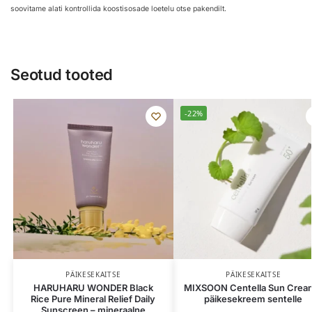
soovitame alati kontrollida koostisosade loetelu otse pakendilt.
Seotud tooted
-22%
PÄIKESEKAITSE
PÄIKESEKAITSE
HARUHARU WONDER Black
MIXSOON Centella Sun Crea
Rice Pure Mineral Relief Daily
päikesekreem sentelle
Sunscreen – mineraalne