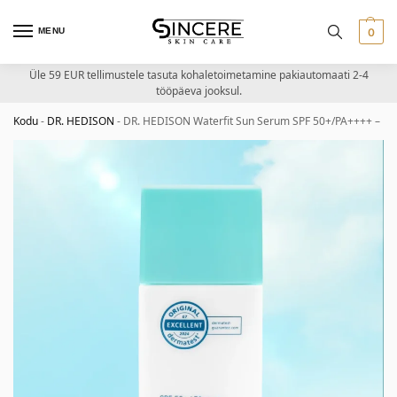
MENU
0
Üle 59 EUR tellimustele tasuta kohaletoimetamine pakiautomaati 2-4
tööpäeva jooksul.
Kodu
-
DR. HEDISON
-
DR. HEDISON Waterfit Sun Serum SPF 50+/PA++++ – ker