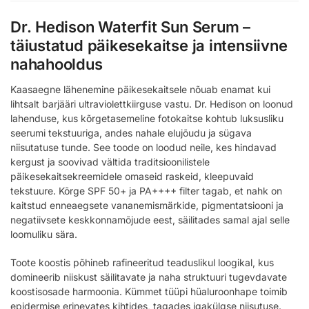
Dr. Hedison Waterfit Sun Serum –
täiustatud päikesekaitse ja intensiivne
nahahooldus
Kaasaegne lähenemine päikesekaitsele nõuab enamat kui
lihtsalt barjääri ultraviolettkiirguse vastu. Dr. Hedison on loonud
lahenduse, kus kõrgetasemeline fotokaitse kohtub luksusliku
seerumi tekstuuriga, andes nahale elujõudu ja sügava
niisutatuse tunde. See toode on loodud neile, kes hindavad
kergust ja soovivad vältida traditsioonilistele
päikesekaitsekreemidele omaseid raskeid, kleepuvaid
tekstuure. Kõrge SPF 50+ ja PA++++ filter tagab, et nahk on
kaitstud enneaegsete vananemismärkide, pigmentatsiooni ja
negatiivsete keskkonnamõjude eest, säilitades samal ajal selle
loomuliku sära.
Toote koostis põhineb rafineeritud teaduslikul loogikal, kus
domineerib niiskust säilitavate ja naha struktuuri tugevdavate
koostisosade harmoonia. Kümmet tüüpi hüaluroonhape toimib
epidermise erinevates kihtides, tagades igakülgse niisutuse.