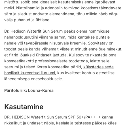
mistõttu sobib see ideaalselt kasutamiseks enne igapäevast
meiki. Niatsiinamiid ja adenosiin toimivad koostises täiendavate
sära ja siledust andvate elementidena, tänu millele näeb nägu
välja puhanud ja ühtlane.
Dr. Hedison Waterfit Sun Serum peaks olema hommikuse
nahahooldusrutiini viimane samm, mida kantakse puhtale
nahale või tavapärasele niisutavale kreemile. Soovitatav on
toodet peale kanda vähemalt viisteist minutit enne õue minekut,
et filtrid jõuaksid ühtlaselt jaotuda. Kui soovite rikastada oma
kosmeetikakotti professionaalsete toodetega, leiate selle
seerumi ja teised Korea kosmeetika pärlid,
külastades seda
hoolikalt kureeritud iluruumi
, kus kvaliteet kohtub esteetilise
lähenemisega enesehooldusele.
Päritoluriik: Lõuna-Korea
Kasutamine
DR. HEDISON Waterfit Sun Serum SPF 50+/PA++++ kanna
rikkalikult ja ühtlaselt näole, kaelale ja teistesse päikese käes