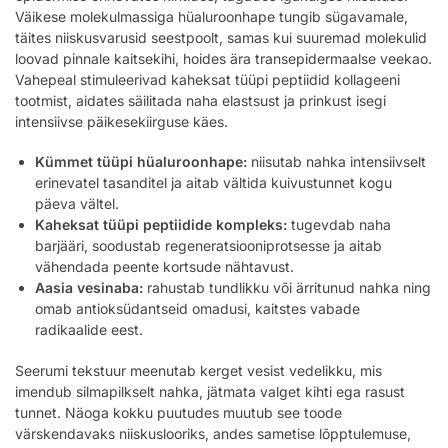
Väikese molekulmassiga hüaluroonhape tungib sügavamale,
täites niiskusvarusid seestpoolt, samas kui suuremad molekulid
loovad pinnale kaitsekihi, hoides ära transepidermaalse veekao.
Vahepeal stimuleerivad kaheksat tüüpi peptiidid kollageeni
tootmist, aidates säilitada naha elastsust ja prinkust isegi
intensiivse päikesekiirguse käes.
Kümmet tüüpi hüaluroonhape:
niisutab nahka intensiivselt
erinevatel tasanditel ja aitab vältida kuivustunnet kogu
päeva vältel.
Kaheksat tüüpi peptiidide kompleks:
tugevdab naha
barjääri, soodustab regeneratsiooniprotsesse ja aitab
vähendada peente kortsude nähtavust.
Aasia vesinaba:
rahustab tundlikku või ärritunud nahka ning
omab antioksüdantseid omadusi, kaitstes vabade
radikaalide eest.
Seerumi tekstuur meenutab kerget vesist vedelikku, mis
imendub silmapilkselt nahka, jätmata valget kihti ega rasust
tunnet. Näoga kokku puutudes muutub see toode
värskendavaks niiskuslooriks, andes sametise lõpptulemuse,