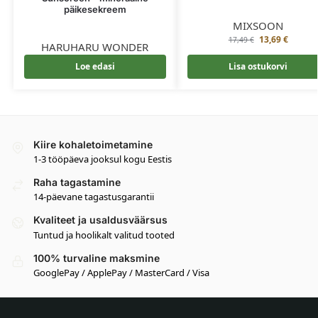
päikesekreem
MIXSOON
13,69
€
17,49
€
HARUHARU WONDER
Loe edasi
Lisa ostukorvi
Kiire kohaletoimetamine
1-3 tööpäeva jooksul kogu Eestis
Raha tagastamine
14-päevane tagastusgarantii
Kvaliteet ja usaldusväärsus
Tuntud ja hoolikalt valitud tooted
100% turvaline maksmine
GooglePay / ApplePay / MasterCard / Visa