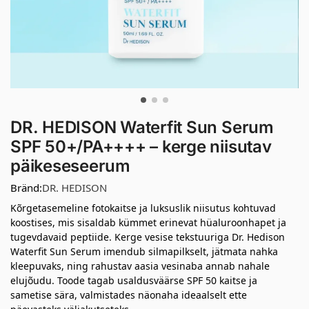
DR. HEDISON Waterfit Sun Serum
SPF 50+/PA++++ – kerge niisutav
päikeseseerum
Bränd:
DR. HEDISON
Kõrgetasemeline fotokaitse ja luksuslik niisutus kohtuvad
koostises, mis sisaldab kümmet erinevat hüaluroonhapet ja
tugevdavaid peptiide. Kerge vesise tekstuuriga Dr. Hedison
Waterfit Sun Serum imendub silmapilkselt, jätmata nahka
kleepuvaks, ning rahustav aasia vesinaba annab nahale
elujõudu. Toode tagab usaldusväärse SPF 50 kaitse ja
sametise sära, valmistades näonaha ideaalselt ette