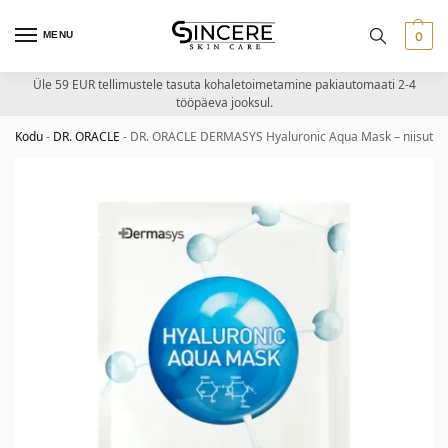
MENU
0
Üle 59 EUR tellimustele tasuta kohaletoimetamine pakiautomaati 2-4
tööpäeva jooksul.
Kodu
-
DR. ORACLE
-
DR. ORACLE DERMASYS Hyaluronic Aqua Mask – niisuta