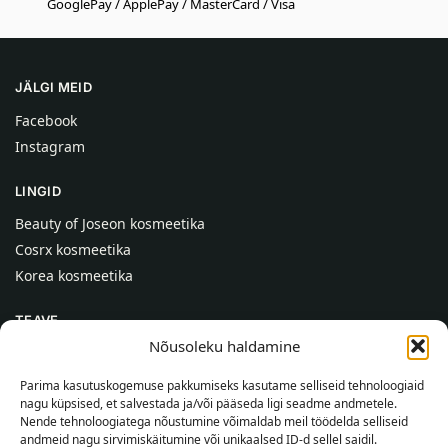
GooglePay / ApplePay / MasterCard / Visa
JÄLGI MEID
Facebook
Instagram
LINGID
Beauty of Joseon kosmeetika
Cosrx kosmeetika
Korea kosmeetika
TEAVE
Nõusoleku haldamine
Meist
Kontaktid
Parima kasutuskogemuse pakkumiseks kasutame selliseid tehnoloogiaid
nagu küpsised, et salvestada ja/või pääseda ligi seadme andmetele.
Abi
Nende tehnoloogiatega nõustumine võimaldab meil töödelda selliseid
andmeid nagu sirvimiskäitumine või unikaalsed ID-d sellel saidil.