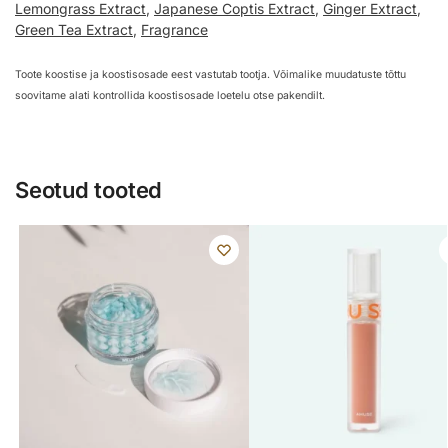
Lemongrass Extract
,
Japanese Coptis Extract
,
Ginger Extract
,
Green Tea Extract
,
Fragrance
Toote koostise ja koostisosade eest vastutab tootja. Võimalike muudatuste tõttu
soovitame alati kontrollida koostisosade loetelu otse pakendilt.
Seotud tooted