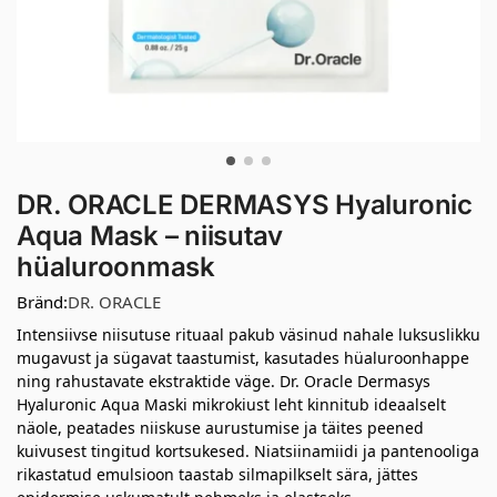
DR. ORACLE DERMASYS Hyaluronic
Aqua Mask – niisutav
hüaluroonmask
Bränd:
DR. ORACLE
Intensiivse niisutuse rituaal pakub väsinud nahale luksuslikku
mugavust ja sügavat taastumist, kasutades hüaluroonhappe
ning rahustavate ekstraktide väge. Dr. Oracle Dermasys
Hyaluronic Aqua Maski mikrokiust leht kinnitub ideaalselt
näole, peatades niiskuse aurustumise ja täites peened
kuivusest tingitud kortsukesed. Niatsiinamiidi ja pantenooliga
rikastatud emulsioon taastab silmapilkselt sära, jättes