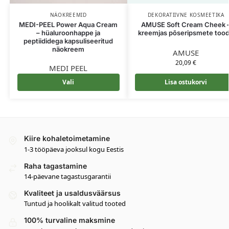
NÄOKREEMID
DEKORATIIVNE KOSMEETIKA
MEDI-PEEL Power Aqua Cream
AMUSE Soft Cream Cheek 
– hüaluroonhappe ja
kreemjas põseripsmete too
peptiididega kapsuliseeritud
näokreem
AMUSE
20,09
€
MEDI PEEL
Vali
Lisa ostukorvi
Kiire kohaletoimetamine
1-3 tööpäeva jooksul kogu Eestis
Raha tagastamine
14-päevane tagastusgarantii
Kvaliteet ja usaldusväärsus
Tuntud ja hoolikalt valitud tooted
100% turvaline maksmine