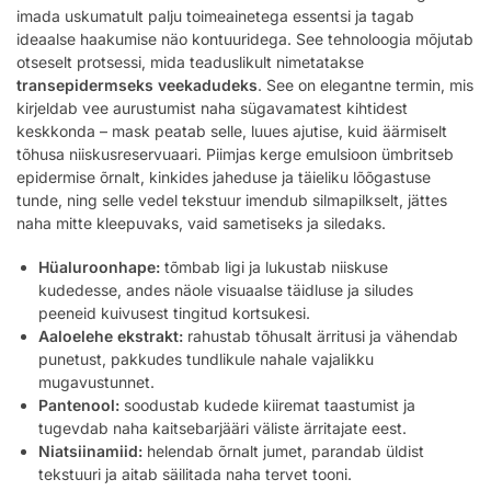
imada uskumatult palju toimeainetega essentsi ja tagab
ideaalse haakumise näo kontuuridega. See tehnoloogia mõjutab
otseselt protsessi, mida teaduslikult nimetatakse
transepidermseks veekadudeks
. See on elegantne termin, mis
kirjeldab vee aurustumist naha sügavamatest kihtidest
keskkonda – mask peatab selle, luues ajutise, kuid äärmiselt
tõhusa niiskusreservuaari. Piimjas kerge emulsioon ümbritseb
epidermise õrnalt, kinkides jaheduse ja täieliku lõõgastuse
tunde, ning selle vedel tekstuur imendub silmapilkselt, jättes
naha mitte kleepuvaks, vaid sametiseks ja siledaks.
Hüaluroonhape:
tõmbab ligi ja lukustab niiskuse
kudedesse, andes näole visuaalse täidluse ja siludes
peeneid kuivusest tingitud kortsukesi.
Aaloelehe ekstrakt:
rahustab tõhusalt ärritusi ja vähendab
punetust, pakkudes tundlikule nahale vajalikku
mugavustunnet.
Pantenool:
soodustab kudede kiiremat taastumist ja
tugevdab naha kaitsebarjääri väliste ärritajate eest.
Niatsiinamiid:
helendab õrnalt jumet, parandab üldist
tekstuuri ja aitab säilitada naha tervet tooni.