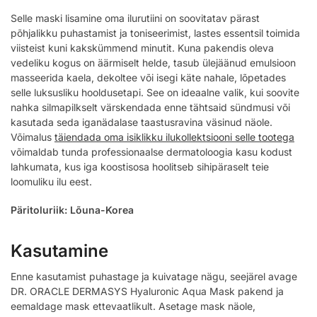
Selle maski lisamine oma ilurutiini on soovitatav pärast
põhjalikku puhastamist ja toniseerimist, lastes essentsil toimida
viisteist kuni kakskümmend minutit. Kuna pakendis oleva
vedeliku kogus on äärmiselt helde, tasub ülejäänud emulsioon
masseerida kaela, dekoltee või isegi käte nahale, lõpetades
selle luksusliku hooldusetapi. See on ideaalne valik, kui soovite
nahka silmapilkselt värskendada enne tähtsaid sündmusi või
kasutada seda iganädalase taastusravina väsinud näole.
Võimalus
täiendada oma isiklikku ilukollektsiooni selle tootega
võimaldab tunda professionaalse dermatoloogia kasu kodust
lahkumata, kus iga koostisosa hoolitseb sihipäraselt teie
loomuliku ilu eest.
Päritoluriik: Lõuna-Korea
Kasutamine
Enne kasutamist puhastage ja kuivatage nägu, seejärel avage
DR. ORACLE DERMASYS Hyaluronic Aqua Mask pakend ja
eemaldage mask ettevaatlikult. Asetage mask näole,