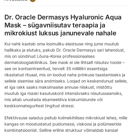
Dr. Oracle Dermasys Hyaluronic Aqua
Mask – sügavniisutav teraapia ja
mikrokiust luksus janunevale nahale
Kui nahk kaotab oma loomuliku elastsuse ning jume muutub
hallikaks ja elutuks, pakub Dr. Oracle Dermasys sari lahendust,
mis on sündinud Lõuna-Korea professionaalses
dermatoloogiakliinikus. See mask ei ole lihtsalt niisutav toode –
see on kontsentreeritud, tervelt 35 milliliitri essentsiga
rikastatud rituaal, mis on loodud naha prinkuse taastamiseks ja
sellele sisemise sära andmiseks. Loojad on keskendunud sellele,
et iga rakk saaks maksimaalse annuse niiskust, mistõttu
muutub iga maski kasutuskord intensiivseks niisutusseansiks,
mis aitab unustada ebameeldiva kiskumistunde või
keskkonnateguritest tingitud stressi.
Efektiivsuse saladus peitub kolmekihilises mikrokiust lehes, mille
kangas on moodustatud puidumassi, viskoosi ja polümeeride
kombinatsioonist. Selline eriline struktuur võimaldab kangal