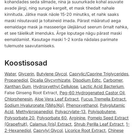
kohandades seda silmade, nina ja suunurkade kohal asuvate
avade järgi, ning suruge kergelt, et mask tihedalt nahale
kinnituda. Jätke mask näole 15-20 minutiks, et nahk saaks
maski niisutavaid ja toitaineid imada. Pärast määratud aega
eemaldage mask ja masseerige ülejäänud seerum õrnalt nahka,
et see täielikult imenduks. Ärge loputage nägu pärast maski
eemaldamist. Kasutage maski 1-2 korda nädalas parimate
tulemuste saavutamiseks.
Koostisosad
Water
,
Glycerin
,
Butylene Glycol
,
Caprylic/Caprine Triglycerides
,
Propanediol
,
Dicalia Glycyrrhizate
,
Disodium Edtc
,
Carbomer
,
Xanthan Gum
,
Hydroxyethyl Cellulose
,
Lactic Acid Bacterium
,
False Ginseng Root Extract,
Peg-60 Hydrogenated Castor Oil
,
Chlorphenesin
,
Aloe Vera Leaf Extract
,
Fucus Tremella Extract
,
Sodium Hyaluronate (5Mg/Kg)
,
Phenoxyethanol
,
Polyglutamic
Acid
,
Methylpropanediol
,
Polyacrylate-13
,
Polyisobutene
,
Polysorbate 20
,
Polysorbate 60
,
Arginine
,
Pomelo Seed Extract
(Grapefruit)
,
Calamus (Iris) Extract
,
Shrub Perilla Leaf Extract
,
1-
2-Hexanediol
,
Caprylyl Glycol
,
Licorice Root Extract
,
Chinese