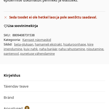
epidermise uskumatult pehmeks ja elastseks.
Seda toodet ei ole hetkel laos ja pole seetõttu saadaval.
Lisa soovinimekirja
SKU:
8809408731538
Kategooria:
Kangast näomaskid
Sildid:
beta-glukaan
,
hamameli ekstrakt
,
hüaluroonhape
,
kiire
imendumine
,
kuiv nahk
,
naha barjäär
,
naha rahustamine
,
niisutamine
,
pantenool
,
punetuse vähendamine
Kirjeldus
Täiendav teave
Bränd
Arvustused
0