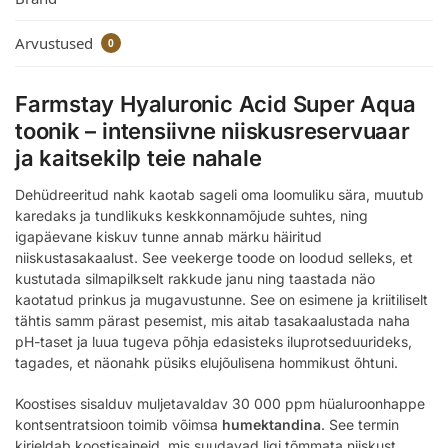
Arvustused
0
Farmstay Hyaluronic Acid Super Aqua
toonik – intensiivne niiskusreservuaar
ja kaitsekilp teie nahale
Dehüdreeritud nahk kaotab sageli oma loomuliku sära, muutub
karedaks ja tundlikuks keskkonnamõjude suhtes, ning
igapäevane kiskuv tunne annab märku häiritud
niiskustasakaalust. See veekerge toode on loodud selleks, et
kustutada silmapilkselt rakkude janu ning taastada näo
kaotatud prinkus ja mugavustunne. See on esimene ja kriitiliselt
tähtis samm pärast pesemist, mis aitab tasakaalustada naha
pH-taset ja luua tugeva põhja edasisteks iluprotseduurideks,
tagades, et näonahk püsiks elujõulisena hommikust õhtuni.
Koostises sisalduv muljetavaldav 30 000 ppm hüaluroonhappe
kontsentratsioon toimib võimsa
humektandina
. See termin
kirjeldab koostisaineid, mis suudavad ligi tõmmata niiskust