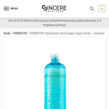
MENU
0
Üle 59 EUR tellimustele tasuta kohaletoimetamine pakiautomaati 2-4
tööpäeva jooksul.
Kodu
-
FARMSTAY
-
FARMSTAY Hyaluronic Acid Super Aqua Toner – niisutav n