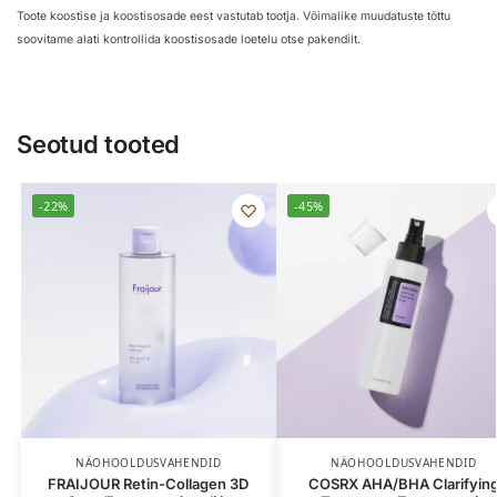
Toote koostise ja koostisosade eest vastutab tootja. Võimalike muudatuste tõttu
soovitame alati kontrollida koostisosade loetelu otse pakendilt.
Seotud tooted
-22%
-45%
NÄOHOOLDUSVAHENDID
NÄOHOOLDUSVAHENDID
FRAIJOUR Retin-Collagen 3D
COSRX AHA/BHA Clarifyin