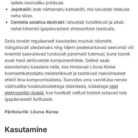
sellele noorusliku prinkuse.
Jojobaõli:
loob nähtamatu kaitsekihi, mis lukustab niiskuse
naha sisse.
Centella asiatica ekstrakt:
rahustab tundlikkust ja aitab
nahal kiiremini igapäevastest stressoritest taastuda.
Seda toodet regulaarselt kasutades muutub näonahk
märgatavalt siledamaks ning hiljem pealekantavad seerumid või
kreemid saavutavad tunduvalt paremaid tulemusi, kuna toonik
avab teed aktiivsetele komponentidele. Sellest saab
asendamatu kaaslane neile, kes hindavad Lõuna-Korea
kosmeetikatootjate meisterlikkust ja taotlevad maksimaalset
efekti ilma kompromissideta. Soovides oma vannituba nende
väärtuslike hooldustoodetega täiendada, külastage
neid
elektroonilisi riiuleid
, kus hoolikalt valitud tooted ootavad teie
igapäevaseid ilurituaale.
Päritoluriik: Lõuna-Korea
Kasutamine