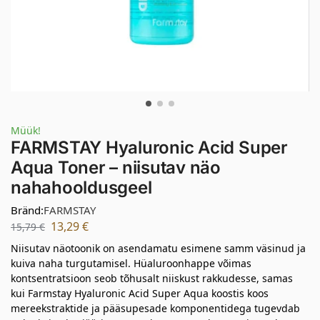
Müük!
FARMSTAY Hyaluronic Acid Super
Aqua Toner – niisutav näo
nahahooldusgeel
Bränd:
FARMSTAY
13,29
€
15,79
€
Niisutav näotoonik on asendamatu esimene samm väsinud ja
kuiva naha turgutamisel. Hüaluroonhappe võimas
kontsentratsioon seob tõhusalt niiskust rakkudesse, samas
kui Farmstay Hyaluronic Acid Super Aqua koostis koos
mereekstraktide ja pääsupesade komponentidega tugevdab