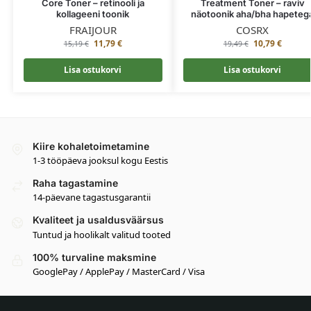
Core Toner – retinooli ja
Treatment Toner – raviv
kollageeni toonik
näotoonik aha/bha hapeteg
FRAIJOUR
COSRX
11,79
€
10,79
€
15,19
€
19,49
€
Lisa ostukorvi
Lisa ostukorvi
Kiire kohaletoimetamine
1-3 tööpäeva jooksul kogu Eestis
Raha tagastamine
14-päevane tagastusgarantii
Kvaliteet ja usaldusväärsus
Tuntud ja hoolikalt valitud tooted
100% turvaline maksmine
GooglePay / ApplePay / MasterCard / Visa