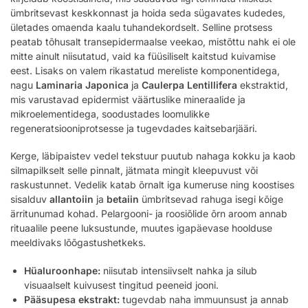
ümbritsevast keskkonnast ja hoida seda sügavates kudedes,
ületades omaenda kaalu tuhandekordselt. Selline protsess
peatab tõhusalt transepidermaalse veekao, mistõttu nahk ei ole
mitte ainult niisutatud, vaid ka füüsiliselt kaitstud kuivamise
eest. Lisaks on valem rikastatud mereliste komponentidega,
nagu
Laminaria Japonica
ja
Caulerpa Lentillifera
ekstraktid,
mis varustavad epidermist väärtuslike mineraalide ja
mikroelementidega, soodustades loomulikke
regeneratsiooniprotsesse ja tugevdades kaitsebarjääri.
Kerge, läbipaistev vedel tekstuur puutub nahaga kokku ja kaob
silmapilkselt selle pinnalt, jätmata mingit kleepuvust või
raskustunnet. Vedelik katab õrnalt iga kumeruse ning koostises
sisalduv
allantoiin
ja
betaiin
ümbritsevad rahuga isegi kõige
ärritunumad kohad. Pelargooni- ja roosiõlide õrn aroom annab
rituaalile peene luksustunde, muutes igapäevase hoolduse
meeldivaks lõõgastushetkeks.
Hüaluroonhape:
niisutab intensiivselt nahka ja silub
visuaalselt kuivusest tingitud peeneid jooni.
Pääsupesa ekstrakt:
tugevdab naha immuunsust ja annab