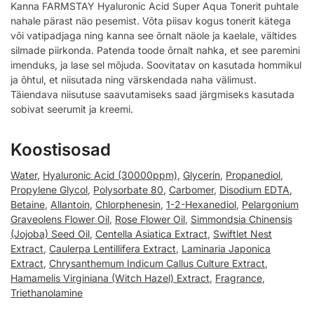
Kanna FARMSTAY Hyaluronic Acid Super Aqua Tonerit puhtale
nahale pärast näo pesemist. Võta piisav kogus tonerit kätega
või vatipadjaga ning kanna see õrnalt näole ja kaelale, vältides
silmade piirkonda. Patenda toode õrnalt nahka, et see paremini
imenduks, ja lase sel mõjuda. Soovitatav on kasutada hommikul
ja õhtul, et niisutada ning värskendada naha välimust.
Täiendava niisutuse saavutamiseks saad järgmiseks kasutada
sobivat seerumit ja kreemi.
Koostisosad
Water
,
Hyaluronic Acid (30000ppm)
,
Glycerin
,
Propanediol
,
Propylene Glycol
,
Polysorbate 80
,
Carbomer
,
Disodium EDTA
,
Betaine
,
Allantoin
,
Chlorphenesin
,
1-2-Hexanediol
,
Pelargonium
Graveolens Flower Oil
,
Rose Flower Oil
,
Simmondsia Chinensis
(Jojoba) Seed Oil
,
Centella Asiatica Extract
,
Swiftlet Nest
Extract
,
Caulerpa Lentillifera Extract
,
Laminaria Japonica
Extract
,
Chrysanthemum Indicum Callus Culture Extract
,
Hamamelis Virginiana (Witch Hazel) Extract
,
Fragrance
,
Triethanolamine