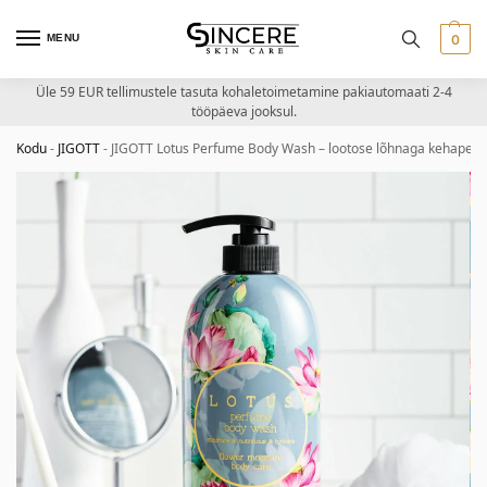
MENU
0
Üle 59 EUR tellimustele tasuta kohaletoimetamine pakiautomaati 2-4
tööpäeva jooksul.
Kodu
-
JIGOTT
-
JIGOTT Lotus Perfume Body Wash – lootose lõhnaga kehapesu