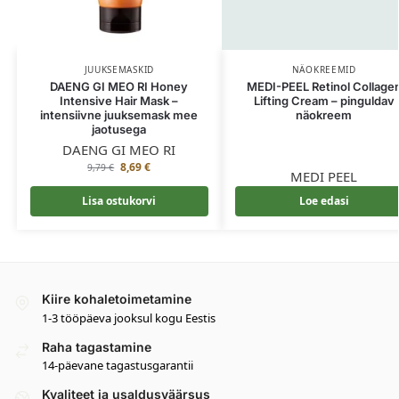
JUUKSEMASKID
NÄOKREEMID
DAENG GI MEO RI Honey
MEDI-PEEL Retinol Collage
Intensive Hair Mask –
Lifting Cream – pinguldav
intensiivne juuksemask mee
näokreem
jaotusega
DAENG GI MEO RI
8,69
€
9,79
€
MEDI PEEL
Lisa ostukorvi
Loe edasi
Kiire kohaletoimetamine
1-3 tööpäeva jooksul kogu Eestis
Raha tagastamine
14-päevane tagastusgarantii
Kvaliteet ja usaldusväärsus