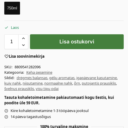
750ml
Laos
Lisa ostukorvi
Lisa soovinimekirja
SKU:
8809541282096
Kategooria:
Keha pesemine
Sildid:
drėgmės balansas
,
gėlių aromatas
,
igapäevane kasutamine
,
kuiv nahk
,
niisutamine
,
normaalne nahk
,
õrn
,
putojantis prausiklis
,
švelnus prausiklis
,
visų tipų odai
Tasuta kohaletoimetamine pakiautomaati kogu Eestis, kui
poodite üle 59 EUR.
Kiire kohaletoimetamine 1-3 tööpäeva jooksul
14 päeva tagastusõigus
100% turvaline maksmine