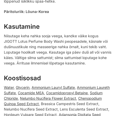
lõppenud isiklikku spaa-hetke.
Päritoluriik: Lõuna-Korea
Kasutamine
Niisutage keha nahka sooja veega, kandke väike kogus
JIGOTT Lotus Perfume Body Washi peopesadele, käsnale või
dušinuustikule ning masseerige nahka õrnalt, kuni tekib vaht.
Loputage hoolikalt veega. Kasutage iga päev duši all või vannis
käies. Vältige silma sattumist; silma sattumisel loputage kohe
veega. Ärrituse ilmnemisel lõpetage kasutamine.
Koostisosad
Water
,
Glycerin
,
Ammonium Lauryl Sulfate
,
Ammonium Laureth
Sulfate
,
Cocamide MEA
,
Cocamidopropyl Betaine
,
Sodium
Chloride
,
Nelumbo Nucifera Flower Extract
,
Chenopodium
Quinoa Seed Extract
, Brassica Campestris Seed Extract,
Nelumbo Nucifera Seed Extract, Lens Esculenta Seed Extract,
Hordeum Vulgare Seed Extract,
Adansonia Digitata Seed