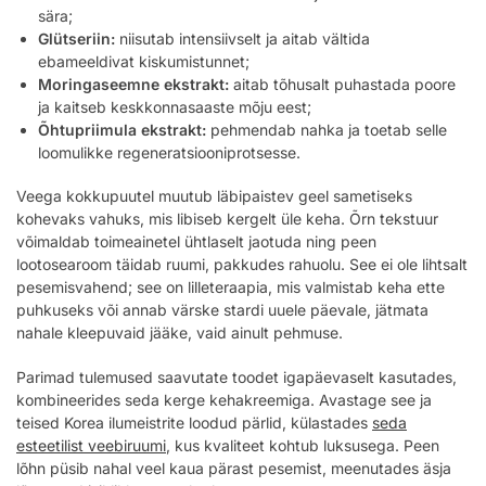
sära;
Glütseriin:
niisutab intensiivselt ja aitab vältida
ebameeldivat kiskumistunnet;
Moringaseemne ekstrakt:
aitab tõhusalt puhastada poore
ja kaitseb keskkonnasaaste mõju eest;
Õhtupriimula ekstrakt:
pehmendab nahka ja toetab selle
loomulikke regeneratsiooniprotsesse.
Veega kokkupuutel muutub läbipaistev geel sametiseks
kohevaks vahuks, mis libiseb kergelt üle keha. Õrn tekstuur
võimaldab toimeainetel ühtlaselt jaotuda ning peen
lootosearoom täidab ruumi, pakkudes rahuolu. See ei ole lihtsalt
pesemisvahend; see on lilleteraapia, mis valmistab keha ette
puhkuseks või annab värske stardi uuele päevale, jätmata
nahale kleepuvaid jääke, vaid ainult pehmuse.
Parimad tulemused saavutate toodet igapäevaselt kasutades,
kombineerides seda kerge kehakreemiga. Avastage see ja
teised Korea ilumeistrite loodud pärlid, külastades
seda
esteetilist veebiruumi
, kus kvaliteet kohtub luksusega. Peen
lõhn püsib nahal veel kaua pärast pesemist, meenutades äsja