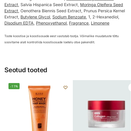
Extract
, Salvia Hispanica Seed Extract,
Moringa Oleifera Seed
Extract
, Oenothera Biennis Seed Extract, Prunus Persica Kernel
Extract,
Butylene Glycol
,
Sodium Benzoate
, 1, 2-Hexanediol,
Disodium EDTA
,
Phenoxyethanol
,
Fragrance
,
Limonene
Toote koostise ja koostisosade eest vastutab tootja. Võimalike muudatuste tõttu
soovitame alati kontrollida koostisosade loetelu otse pakendilt.
Seotud tooted
-11%