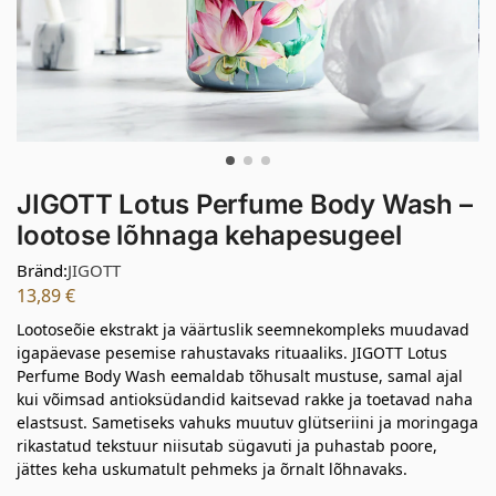
JIGOTT Lotus Perfume Body Wash –
lootose lõhnaga kehapesugeel
Bränd:
JIGOTT
13,89
€
Lootoseõie ekstrakt ja väärtuslik seemnekompleks muudavad
igapäevase pesemise rahustavaks rituaaliks. JIGOTT Lotus
Perfume Body Wash eemaldab tõhusalt mustuse, samal ajal
kui võimsad antioksüdandid kaitsevad rakke ja toetavad naha
elastsust. Sametiseks vahuks muutuv glütseriini ja moringaga
rikastatud tekstuur niisutab sügavuti ja puhastab poore,
jättes keha uskumatult pehmeks ja õrnalt lõhnavaks.