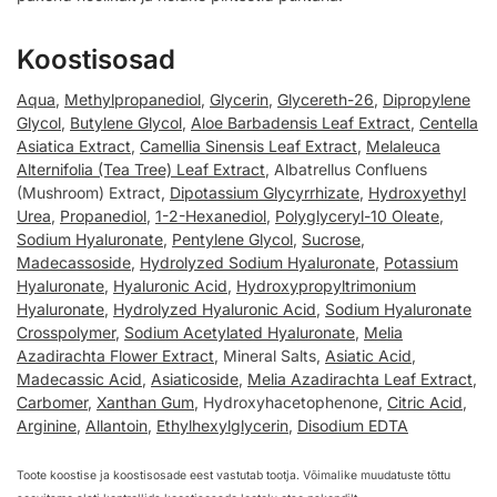
Koostisosad
Aqua
,
Methylpropanediol
,
Glycerin
,
Glycereth-26
,
Dipropylene
Glycol
,
Butylene Glycol
,
Aloe Barbadensis Leaf Extract
,
Centella
Asiatica Extract
,
Camellia Sinensis Leaf Extract
,
Melaleuca
Alternifolia (Tea Tree) Leaf Extract
, Albatrellus Confluens
(Mushroom) Extract,
Dipotassium Glycyrrhizate
,
Hydroxyethyl
Urea
,
Propanediol
,
1-2-Hexanediol
,
Polyglyceryl-10 Oleate
,
Sodium Hyaluronate
,
Pentylene Glycol
,
Sucrose
,
Madecassoside
,
Hydrolyzed Sodium Hyaluronate
,
Potassium
Hyaluronate
,
Hyaluronic Acid
,
Hydroxypropyltrimonium
Hyaluronate
,
Hydrolyzed Hyaluronic Acid
,
Sodium Hyaluronate
Crosspolymer
,
Sodium Acetylated Hyaluronate
,
Melia
Azadirachta Flower Extract
, Mineral Salts,
Asiatic Acid
,
Madecassic Acid
,
Asiaticoside
,
Melia Azadirachta Leaf Extract
,
Carbomer
,
Xanthan Gum
, Hydroxyhacetophenone,
Citric Acid
,
Arginine
,
Allantoin
,
Ethylhexylglycerin
,
Disodium EDTA
Toote koostise ja koostisosade eest vastutab tootja. Võimalike muudatuste tõttu