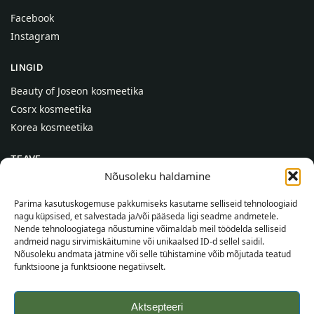
Facebook
Instagram
LINGID
Beauty of Joseon kosmeetika
Cosrx kosmeetika
Korea kosmeetika
TEAVE
Nõusoleku haldamine
Meist
Kontaktid
Parima kasutuskogemuse pakkumiseks kasutame selliseid tehnoloogiaid
nagu küpsised, et salvestada ja/või pääseda ligi seadme andmetele.
Abi
Nende tehnoloogiatega nõustumine võimaldab meil töödelda selliseid
andmeid nagu sirvimiskäitumine või unikaalsed ID-d sellel saidil.
TEAVE OSTJALE
Nõusoleku andmata jätmine või selle tühistamine võib mõjutada teatud
funktsioone ja funktsioone negatiivselt.
Tarnetingimused
Tingimused
Aktsepteeri
Privaatsuspoliitika