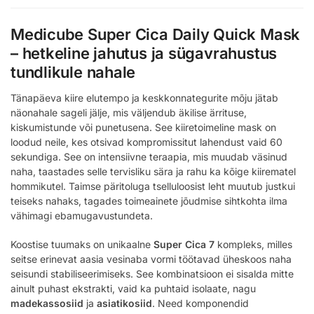
Medicube Super Cica Daily Quick Mask
– hetkeline jahutus ja sügavrahustus
tundlikule nahale
Tänapäeva kiire elutempo ja keskkonnategurite mõju jätab
näonahale sageli jälje, mis väljendub äkilise ärrituse,
kiskumistunde või punetusena. See kiiretoimeline mask on
loodud neile, kes otsivad kompromissitut lahendust vaid 60
sekundiga. See on intensiivne teraapia, mis muudab väsinud
naha, taastades selle tervisliku sära ja rahu ka kõige kiirematel
hommikutel. Taimse päritoluga tselluloosist leht muutub justkui
teiseks nahaks, tagades toimeainete jõudmise sihtkohta ilma
vähimagi ebamugavustundeta.
Koostise tuumaks on unikaalne
Super Cica 7
kompleks, milles
seitse erinevat aasia vesinaba vormi töötavad üheskoos naha
seisundi stabiliseerimiseks. See kombinatsioon ei sisalda mitte
ainult puhast ekstrakti, vaid ka puhtaid isolaate, nagu
madekassosiid
ja
asiatikosiid
. Need komponendid