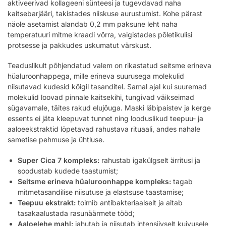
aktiveerivad kollageeni sünteesi ja tugevdavad naha
kaitsebarjääri, takistades niiskuse aurustumist. Kohe pärast
näole asetamist alandab 0,2 mm paksune leht naha
temperatuuri mitme kraadi võrra, vaigistades põletikulisi
protsesse ja pakkudes uskumatut värskust.
Teaduslikult põhjendatud valem on rikastatud seitsme erineva
hüaluroonhappega, mille erineva suurusega molekulid
niisutavad kudesid kõigil tasanditel. Samal ajal kui suuremad
molekulid loovad pinnale kaitsekihi, tungivad väikseimad
sügavamale, täites rakud elujõuga. Maski läbipaistev ja kerge
essents ei jäta kleepuvat tunnet ning looduslikud teepuu- ja
aaloeekstraktid lõpetavad rahustava rituaali, andes nahale
sametise pehmuse ja ühtluse.
Super Cica 7 kompleks:
rahustab igakülgselt ärritusi ja
soodustab kudede taastumist;
Seitsme erineva hüaluroonhappe kompleks:
tagab
mitmetasandilise niisutuse ja elastsuse taastamise;
Teepuu ekstrakt:
toimib antibakteriaalselt ja aitab
tasakaalustada rasunäärmete tööd;
Aaloelehe mahl:
jahutab ja niisutab intensiivselt kuivusele