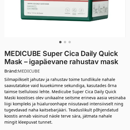
MEDICUBE Super Cica Daily Quick
Mask – igapäevane rahustav mask
Bränd:
MEDICUBE
Silmapilkselt jahutav ja rahustav toime tundlikule nahale
saavutatakse vaid kuuekümne sekundiga, kasutades õrna
taimse tselluloosi lehte. Medicube Super Cica Daily Quick
Maski koostises olev unikaalne seitsme erineva aasia vesinaba
liigi kompleks ja hüaluroonhape niisutavad intensiivselt ning
tugevdavad naha kaitsebarjääri. Teaduslikult põhjendatud
koostis annab väsinud näole terve sära, jätmata nahale
mingit kleepuvat tunnet.