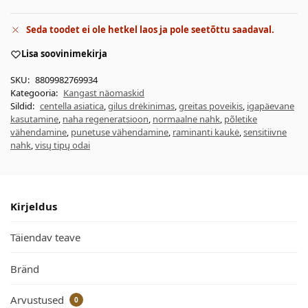
Seda toodet ei ole hetkel laos ja pole seetõttu saadaval.
Lisa soovinimekirja
SKU:
8809982769934
Kategooria:
Kangast näomaskid
Sildid:
centella asiatica
,
gilus drėkinimas
,
greitas poveikis
,
igapäevane
kasutamine
,
naha regeneratsioon
,
normaalne nahk
,
põletike
vähendamine
,
punetuse vähendamine
,
raminanti kaukė
,
sensitiivne
nahk
,
visų tipų odai
Kirjeldus
Täiendav teave
Bränd
Arvustused
0