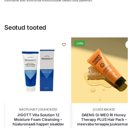
soovitame alati kontrollida koostisosade loetelu otse pakendilt.
Seotud tooted
-34%
NÄOPUHASTUSVAHENDID
JUUKSEMASKID
JIGOTT Vita Solution 12
DAENG GI MEO RI Honey
Moisture Foam Cleansing –
Therapy PLUS Hair Pack –
hüaluronaadi happet sisaldav
meevaba teraapia juuksema