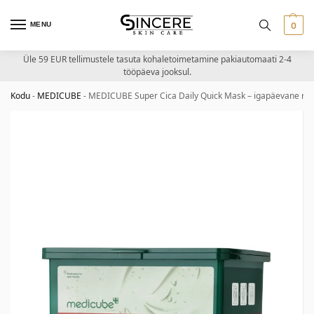
MENU
0
Üle 59 EUR tellimustele tasuta kohaletoimetamine pakiautomaati 2-4
tööpäeva jooksul.
Kodu
-
MEDICUBE
-
MEDICUBE Super Cica Daily Quick Mask – igapäevane ra