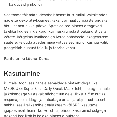
kalduvaid piirkondi.
See toode täiendab ideaalselt hommikust rutiini, valmistades
näo ette dekoratiivkosmeetikaks, või muutub päästerõngaks
õhtul pärast pikka päeva. Spetsiaalsed pintsetid tagavad
täieliku hügieeni iga kord, kui maski tihedast pakendist välja
võtate. Kõrgeima kvaliteediga Korea nahahoolduskogemusse
saate sukelduda
avades meie virtuaalsed riiulid
, kus iga valik
peegeldab austust teie ilu ja tervise vastu.
Päritoluriik: Lõuna-Korea
Kasutamine
Puhtale, toonuses nahale eemaldage pintsettidega üks
MEDICUBE Super Cica Daily Quick Maski leht, asetage nahale
ja kohandage vastavalt näokontuuridele, jätke 3–5 minutiks
mõjuma, eemaldage ja patsutage õrnalt järelejäänud essents
nahka, seejärel kandke peale kreem või SPF; kasutage
igapäevaselt hommikul või õhtul, pärast kasutamist sulgege
pakend hoolikalt ja hoidke pintsetid puhtana.