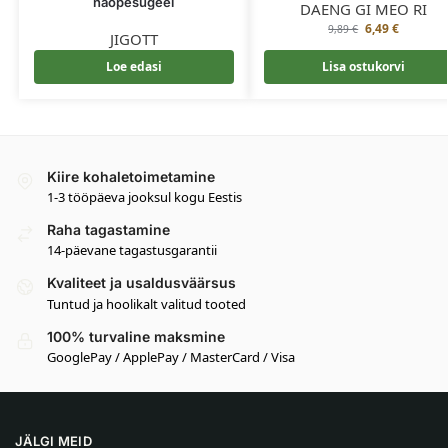
näopesugeel
DAENG GI MEO RI
6,49
€
9,89
€
JIGOTT
Loe edasi
Lisa ostukorvi
Kiire kohaletoimetamine
1-3 tööpäeva jooksul kogu Eestis
Raha tagastamine
14-päevane tagastusgarantii
Kvaliteet ja usaldusväärsus
Tuntud ja hoolikalt valitud tooted
100% turvaline maksmine
GooglePay / ApplePay / MasterCard / Visa
JÄLGI MEID