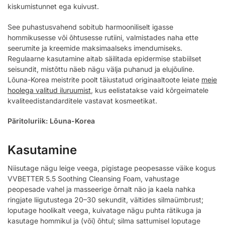
kiskumistunnet ega kuivust.
See puhastusvahend sobitub harmooniliselt igasse
hommikusesse või õhtusesse rutiini, valmistades naha ette
seerumite ja kreemide maksimaalseks imendumiseks.
Regulaarne kasutamine aitab säilitada epidermise stabiilset
seisundit, mistõttu näeb nägu välja puhanud ja elujõuline.
Lõuna-Korea meistrite poolt täiustatud originaaltoote leiate
meie
hoolega valitud iluruumist
, kus eelistatakse vaid kõrgeimatele
kvaliteedistandarditele vastavat kosmeetikat.
Päritoluriik: Lõuna-Korea
Kasutamine
Niisutage nägu leige veega, pigistage peopesasse väike kogus
VVBETTER 5.5 Soothing Cleansing Foam, vahustage
peopesade vahel ja masseerige õrnalt näo ja kaela nahka
ringjate liigutustega 20–30 sekundit, vältides silmaümbrust;
loputage hoolikalt veega, kuivatage nägu puhta rätikuga ja
kasutage hommikul ja (või) õhtul; silma sattumisel loputage