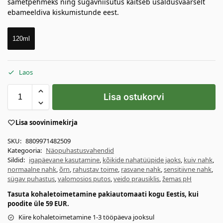
sametpehmeks ning sügavniisutus kaitseb usaldusväärselt
ebameeldiva kiskumistunde eest.
120ml
Laos
Lisa ostukorvi
Lisa soovinimekirja
SKU:
8809971482509
Kategooria:
Näopuhastusvahendid
Sildid:
igapäevane kasutamine
,
kõikide nahatüüpide jaoks
,
kuiv nahk
,
normaalne nahk
,
õrn
,
rahustav toime
,
rasvane nahk
,
sensitiivne nahk
,
sügav puhastus
,
valomosios putos
,
veido prausiklis
,
žemas pH
Tasuta kohaletoimetamine pakiautomaati kogu Eestis, kui
poodite üle 59 EUR.
Kiire kohaletoimetamine 1-3 tööpäeva jooksul