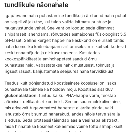
tundlikule näonahale
Igapäevane naha puhastamine tundliku ja ärritunud naha puhul
on sageli väljakutse, kui tuleb valida laitmatu puhtuse ja
mugavustunde vahel. See vaht on loodud seda dilemmat
sihipäraselt lahendama, rõhutades esmajoones füsioloogilist 5.5
pH-taset. Selline kergelt happeline keskkond on eluliselt tähtis
naha loomuliku kaitsebarjääri säilitamiseks, mis kaitseb kudesid
keskkonnamõjude ja niiskusekao eest. Kasutades
kookospähklitest ja aminohapetest saadud õrnu
puhastusaineid, vabastatakse nahk mustusest, tolmust ja
liigsest rasust, kahjustamata seejuures naha terviklikkust.
Teaduslikult põhjendatud koostisainete kooslusel on lisaks
puhastavale toimele ka hooldav mõju. Koostises sisalduv
glükonolaktoon
, tuntud ka kui PHA-happe vorm, teostab
äärmiselt delikaatset koorimist. See on suuremolekuline aine,
mis erinevalt tugevamatest hapetest ei ärrita pinda, vaid
lahustab õrnalt surnud naharakud, andes näole terve sära ja
sileduse. Seda protsessi täiendab
aasia vesinaba
ekstrakt,
mida hinnatakse kosmeetikakeemias võime tõttu silmapilkselt