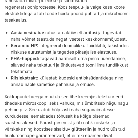
rahustada mikro-põletikke ja soodustada
regeneratsiooniprotsesse. Koos teepuu- ja valge kase koore
ekstraktidega aitab toode hoida poorid puhtad ja mikrobioomi
tasakaalus.
Aasia vesinaba:
rahustab aktiivselt ärritusi ja tugevdab
naha võimet taastuda negatiivsetest keskkonnamõjudest.
Keramiid NP:
integreerub loomulikku lipiidikihti, takistades
niiskuse aurustumist ja tagades pikaajalise elastsuse.
PHA-happed:
tagavad äärmiselt õrna pinna uuendamise,
siluvad naha tekstuuri ja ühtlustavad tooni ilma tundlikkust
tekitamata.
Riisiekstrakt:
küllastab kudesid antioksüdantidega ning
annab näole sametise pehmuse ja õrnuse.
Kokkupuutel veega muutub see tihe kreemjas tekstuur eriti
tihedaks mikroskoopiliseks vahuks, mis ümbritseb nägu nagu
pehme pilv. See ulatub hõlpsasti naha sügavaimatesse
kurdudesse, eemaldades tõhusalt ka kõige pisemad
saasteosakesed. Pärast pesemist jääb nahk niiskeks ja
värskeks ning koostises sisalduv
glütseriin
ja hüdrolüüsitud
hüaluroonhape garanteerivad, et ei teki ebameeldivat