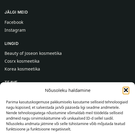
JÄLGI MEID
Facebook
Instagram
LINGID
Beauty of Joseon kosmeetika
Cosrx kosmeetika
Korea kosmeetika
TEAVE
Nõusoleku haldamine
Meist
Kontaktid
Parima kasutuskogemuse pakkumiseks kasutame selliseid tehnoloogiaid
nagu küpsised, et salvestada ja/või pääseda ligi seadme andmetele.
Abi
Nende tehnoloogiatega nõustumine võimaldab meil töödelda selliseid
andmeid nagu sirvimiskäitumine või unikaalsed ID-d sellel saidil.
TEAVE OSTJALE
Nõusoleku andmata jätmine või selle tühistamine võib mõjutada teatud
funktsioone ja funktsioone negatiivselt.
Tarnetingimused