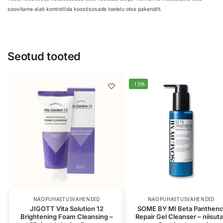
soovitame alati kontrollida koostisosade loetelu otse pakendilt.
Seotud tooted
-15%
NÄOPUHASTUSVAHENDID
NÄOPUHASTUSVAHENDID
JIGOTT Vita Solution 12
SOME BY MI Beta Pantheno
Brightening Foam Cleansing –
Repair Gel Cleanser – niisut