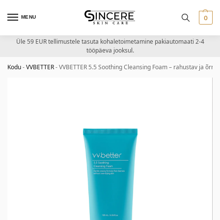
MENU
0
Üle 59 EUR tellimustele tasuta kohaletoimetamine pakiautomaati 2-4
tööpäeva jooksul.
Kodu
-
VVBETTER
-
VVBETTER 5.5 Soothing Cleansing Foam – rahustav ja õrn 