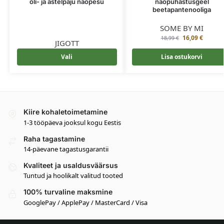
õli- ja astelpaju näopesu
näopuhastusgeel
beetapantenooliga
SOME BY MI
16,09
€
18,99
€
JIGOTT
Vali
Lisa ostukorvi
Kiire kohaletoimetamine
1-3 tööpäeva jooksul kogu Eestis
Raha tagastamine
14-päevane tagastusgarantii
Kvaliteet ja usaldusväärsus
Tuntud ja hoolikalt valitud tooted
100% turvaline maksmine
GooglePay / ApplePay / MasterCard / Visa