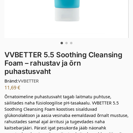
VVBETTER 5.5 Soothing Cleansing
Foam – rahustav ja õrn
puhastusvaht
Bränd:
VVBETTER
11,69
€
Õrnatoimeline puhastusvaht tagab laitmatu puhtuse,
säilitades naha füsioloogilise pH-tasakaalu. VVBETTER 5.5
Soothing Cleansing Foam koostises sisalduvad
glükonolaktoon ja aasia vesinaba eemaldavad õrnalt mustuse,
rahustades samal ajal ärritusi ja tugevdades naha
kaitsebarjääri. Pärast igat pesukorda jääb näonahk