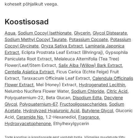
koheselt põhjalikult veega.
Koostisosad
Aqua
,
Sodium Cocoyl Isethionate
,
Glycerin
,
Glycol Distearate
,
Sodium Methyl Cocoyl Taurate
,
Potassium Cocoate
,
Potassium
Cocoyl Glycinate
,
Oryza Sativa Extract
,
Laminaria Japonica
Extract
, Eclipta Prostrata Leaf Extract (Bhringraj), Gypsophila
Paniculata Root Extract, Melaleuca Alternifolia (Tea Tree)
Flower/Leaf/Stem Extract,
Salix Alba (Willow) Bark Extract
,
Centella Asiatica Extract
, Ficus Carica (Echte Feige) Fruit
Extract, Taraxacum Officinale Leaf Extract,
Calendula Officinalis
Flower Extract
, Mel (Honey) Extract,
Hydrogenated Lecithin
,
Nelumbo Nucifera Flower Water,
Sodium Chloride
,
Citric Acid
,
Polyquaternium-22, Beta Glucan,
Disodium Edta
,
Decylene
Glycol
,
Polyquaternium-67
,
Fructooligosaccharides
,
Sodium
Acetate
,
Hydrolyzed Hyaluronic Acid
,
Butylene Glycol
, Gluconic
Acid,
Ceramide Np
, 1.2-Hexanediol,
Fragrance
,
Hydroxyacetophenone
, Ethylhexylgycerin
Toote koostise ja koostisosade eest vastutab tootja. Võimalike muudatuste tõttu