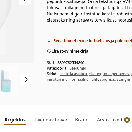
peptiidi kooslusega. Õrna tekstuuriga VVB
tõhusalt kollageeni tootmist ja tagab rak
Niatsiinamiidiga rikastatud koostis rahustab
elastseks ning säravaks tervislikust noorusl
Seda toodet ei ole hetkel laos ja pole see
Lisa soovinimekirja
SKU:
8809782554846
Kategooria:
Seerumid
Sildid:
centella asiatica
,
elastingumo gerinimas
,
niisutamine
,
normaalne nahk
,
serumas
,
stangrin
Kirjeldus
Täiendav teave
Bränd
Arvustused
0