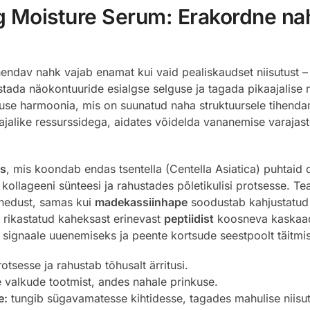
 Moisture Serum: Erakordne na
hendav nahk vajab enamat kui vaid pealiskaudset niisutust –
tada näokontuuride esialgse selguse ja tagada pikaajalise 
se harmoonia, mis on suunatud naha struktuursele tihendami
vajalike ressurssidega, aidates võidelda vananemise varajas
s
, mis koondab endas tsentella (Centella Asiatica) puhtaid
s kollageeni sünteesi ja rahustades põletikulisi protsesse. 
ihedust, samas kui
madekassiinhape
soodustab kahjustatud
 rikastatud kaheksast erinevast
peptiidist
koosneva kaskaad
 signaale uuenemiseks ja peente kortsude seestpoolt täitmi
tsesse ja rahustab tõhusalt ärritusi.
e valkude tootmist, andes nahale prinkuse.
e:
tungib sügavamatesse kihtidesse, tagades mahulise niisu