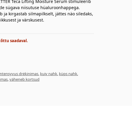
ETTER Teca Lifting Moisture Serum stimuleerib
kude sügava niisutuse hüaluroonhappega.
 ja kirgastab silmapilkselt, jättes näo siledaks,
ikkusest ja värskusest.
tõttu saadaval.
intensyvus drėkinimas
,
kuiv nahk
,
küps nahk
,
imas
,
väheneb kortsud