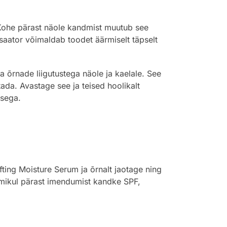
. Kohe pärast näole kandmist muutub see
saator võimaldab toodet äärmiselt täpselt
 õrnade liigutustega näole ja kaelale. See
da. Avastage see ja teised hoolikalt
usega.
ting Moisture Serum ja õrnalt jaotage ning
mmikul pärast imendumist kandke SPF,