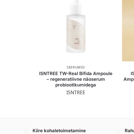
SEERUMID
ISNTREE TW-Real Bifida Ampoule
I
– regeneratiivne näoserum
Ampo
probiootikumidega
ISNTREE
Kiire kohaletoimetamine
Rah