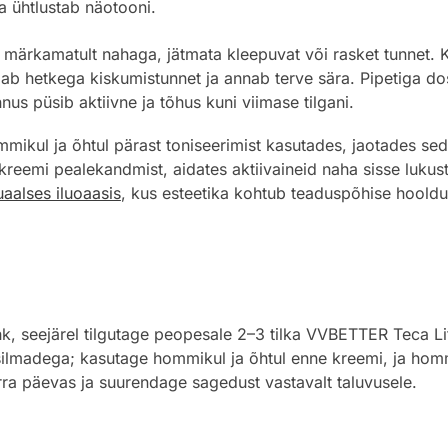
 ühtlustab näotooni.
ub märkamatult nahaga, jätmata kleepuvat või rasket tunnet
ab hetkega kiskumistunnet ja annab terve sära. Pipetiga do
nnus püsib aktiivne ja tõhus kuni viimase tilgani.
ikul ja õhtul pärast toniseerimist kasutades, jaotades seda
eemi pealekandmist, aidates aktiivaineid naha sisse lukusta
tuaalses iluoaasis
, kus esteetika kohtub teaduspõhise hoold
k, seejärel tilgutage peopesale 2–3 tilka VVBETTER Teca Lif
i silmadega; kasutage hommikul ja õhtul enne kreemi, ja ho
rra päevas ja suurendage sagedust vastavalt taluvusele.