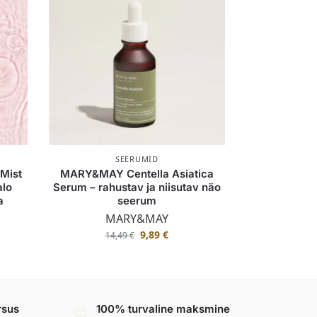
SEERUMID
Mist
MARY&MAY Centella Asiatica
alo
Serum – rahustav ja niisutav näo
a
seerum
MARY&MAY
9,89
€
14,49
€
rsus
100% turvaline maksmine