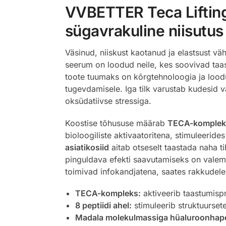
VVBETTER Teca Lifting
sügavrakuline niisutus
Väsinud, niiskust kaotanud ja elastsust vä
seerum on loodud neile, kes soovivad taas
toote tuumaks on kõrgtehnoloogia ja loodu
tugevdamisele. Iga tilk varustab kudesid 
oksüdatiivse stressiga.
Koostise tõhususe määrab
TECA-komplek
bioloogiliste aktivaatoritena, stimuleeride
asiatikosiid
aitab otseselt taastada naha t
pinguldava efekti saavutamiseks on valem
toimivad infokandjatena, saates rakkudele
TECA-kompleks:
aktiveerib taastumispro
8 peptiidi ahel:
stimuleerib struktuurset
Madala molekulmassiga hüaluroonhap