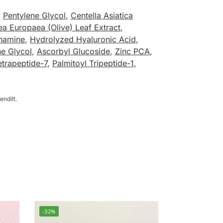
,
Pentylene Glycol
,
Centella Asiatica
ea Europaea (Olive) Leaf Extract
,
hamine
,
Hydrolyzed Hyaluronic Acid
,
ne Glycol
,
Ascorbyl Glucoside
,
Zinc PCA
,
etrapeptide-7
,
Palmitoyl Tripeptide-1
,
endilt.
-32%