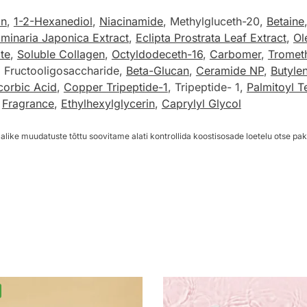
in
,
1-2-Hexanediol
,
Niacinamide
, Methylgluceth-20,
Betaine
minaria Japonica Extract
,
Eclipta Prostrata Leaf Extract
,
Ol
te
,
Soluble Collagen
,
Octyldodeceth-16
,
Carbomer
,
Tromet
, Fructooligosaccharide,
Beta-Glucan
,
Ceramide NP
,
Butyle
corbic Acid
,
Copper Tripeptide-1
, Tripeptide- 1,
Palmitoyl T
,
Fragrance
,
Ethylhexylglycerin
,
Caprylyl Glycol
alike muudatuste tõttu soovitame alati kontrollida koostisosade loetelu otse pak