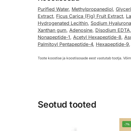
Purified Water
,
Methylpropanediol
,
Glycer
Extract
,
Ficus Carica (Fig) Fruit Extract
,
La
Hydrogenated Lecithin
,
Sodium Hyalurona
Xanthan gum
,
Adenosine
,
Disodium EDTA
Nonapeptide-1
,
Acetyl Hexapeptide-8
,
As
Palmitoyl Pentapeptide-4
,
Hexapeptide-9
Toote koostise ja koostisosade eest vastutab tootja. Võim
Seotud tooted
-7%