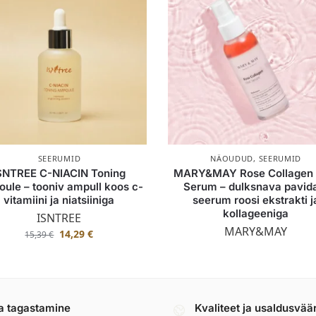
SEERUMID
NÄOUDUD
,
SEERUMID
SNTREE C-NIACIN Toning
MARY&MAY Rose Collagen 
ule – tooniv ampull koos c-
Serum – dulksnava pavid
vitamiini ja niatsiiniga
seerum roosi ekstrakti j
kollageeniga
ISNTREE
MARY&MAY
14,29
€
15,39
€
a tagastamine
Kvaliteet ja usaldusvää