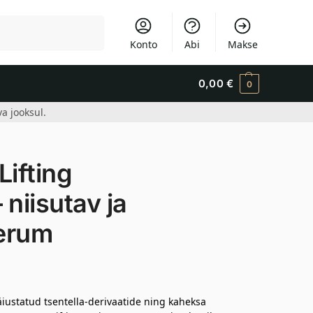
Otsi
Konto
Abi
Makse
0,00
€
0
a jooksul.
ifting
niisutav ja
erum
äiustatud tsentella-derivaatide ning kaheksa