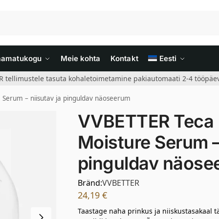
aamatukogu
Meie kohta
Kontakt
Eesti
R tellimustele tasuta kohaletoimetamine pakiautomaati 2-4 tööpäev
e Serum – niisutav ja pinguldav näoseerum
VVBETTER Teca L
Moisture Serum – 
pinguldav näose
Bränd:
VVBETTER
24,19
€
Taastage naha prinkus ja niiskustasakaal t