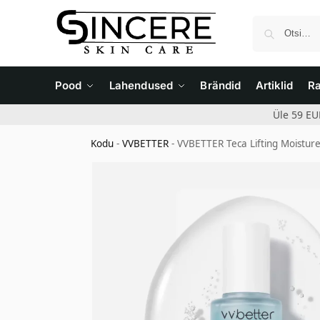
Pood
Lahendused
Brändid
Artiklid
R
Üle 59 EU
Kodu
-
VVBETTER
-
VVBETTER Teca Lifting Moistur