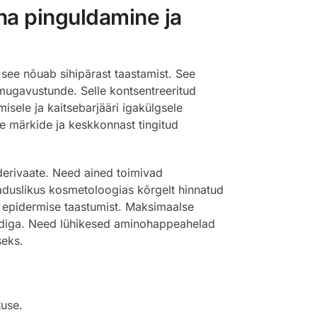
ha pinguldamine ja
 see nõuab sihipärast taastamist. See
mugavustunde. Selle kontsentreeritud
sele ja kaitsebarjääri igakülgsele
te märkide ja keskkonnast tingitud
 derivaate. Need ained toimivad
Teaduslikus kosmetoloogias kõrgelt hinnatud
 epidermise taastumist. Maksimaalse
iga. Need lühikesed aminohappeahelad
seks.
tuse.