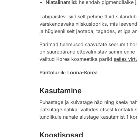
Niatsiinamiid:
helendab pigmendilaike ja
Läbipaistev, siidiselt pehme fluid suland
värskendavaks niiskuslooriks, mis leevend
ja hügieeniliselt jaotada, tagades, et iga a
Parimad tulemused saavutate seerumit homm
on suurepärane ettevalmistav samm enne kr
valitud Korea kosmeetika pärlid
selles vir
Päritoluriik: Lõuna-Korea
Kasutamine
Puhastage ja kuivatage näo ning kaela nah
patsutage nahka, vältides otsest kontakt
tundlikule nahale alustage kasutamist 1 ko
Koostisosad