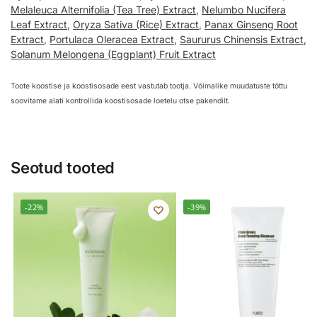
Melaleuca Alternifolia (Tea Tree) Extract
,
Nelumbo Nucifera
Leaf Extract
,
Oryza Sativa (Rice) Extract
,
Panax Ginseng Root
Extract
,
Portulaca Oleracea Extract
,
Saururus Chinensis Extract
,
Solanum Melongena (Eggplant) Fruit Extract
Toote koostise ja koostisosade eest vastutab tootja. Võimalike muudatuste tõttu
soovitame alati kontrollida koostisosade loetelu otse pakendilt.
Seotud tooted
-22%
-39%