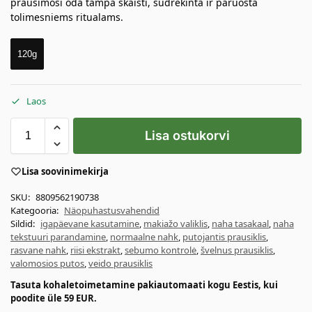
prausimosi oda tampa skaisti, sudrėkinta ir paruošta
tolimesniems ritualams.
120g
Laos
Lisa ostukorvi
Lisa soovinimekirja
SKU:
8809562190738
Kategooria:
Näopuhastusvahendid
Sildid:
igapäevane kasutamine
,
makiažo valiklis
,
naha tasakaal
,
naha
tekstuuri parandamine
,
normaalne nahk
,
putojantis prausiklis
,
rasvane nahk
,
riisi ekstrakt
,
sebumo kontrolė
,
švelnus prausiklis
,
valomosios putos
,
veido prausiklis
Tasuta kohaletoimetamine pakiautomaati kogu Eestis, kui
poodite üle 59 EUR.