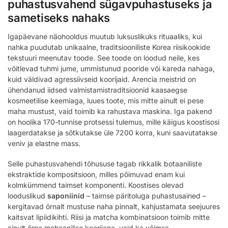
puhastusvahend sügavpuhastuseks ja
sametiseks nahaks
Igapäevane näohooldus muutub luksuslikuks rituaaliks, kui
nahka puudutab unikaalne, traditsiooniliste Korea riisikookide
tekstuuri meenutav toode. See toode on loodud neile, kes
võitlevad tuhmi jume, ummistunud pooride või kareda nahaga,
kuid väldivad agressiivseid koorijaid. Arencia meistrid on
ühendanud iidsed valmistamistraditsioonid kaasaegse
kosmeetilise keemiaga, luues toote, mis mitte ainult ei pese
maha mustust, vaid toimib ka rahustava maskina. Iga pakend
on hoolika 170-tunnise protsessi tulemus, mille käigus koostisosi
laagerdatakse ja sõtkutakse üle 7200 korra, kuni saavutatakse
veniv ja elastne mass.
Selle puhastusvahendi tõhususe tagab rikkalik botaaniliste
ekstraktide kompositsioon, milles põimuvad enam kui
kolmkümmend taimset komponenti. Koostises olevad
looduslikud
saponiinid
– taimse päritoluga puhastusained –
kergitavad õrnalt mustuse naha pinnalt, kahjustamata seejuures
kaitsvat lipiidikihti. Riisi ja matcha kombinatsioon toimib mitte
ainult õrna mehaanilise koorijana, vaid ka võimsa