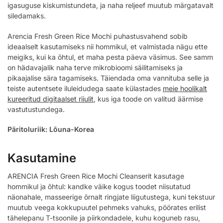
igasuguse kiskumistundeta, ja naha reljeef muutub märgatavalt
siledamaks.
Arencia Fresh Green Rice Mochi puhastusvahend sobib
ideaalselt kasutamiseks nii hommikul, et valmistada nägu ette
meigiks, kui ka õhtul, et maha pesta päeva väsimus. See samm
on hädavajalik naha terve mikrobioomi säilitamiseks ja
pikaajalise sära tagamiseks. Täiendada oma vannituba selle ja
teiste autentsete iluleidudega saate külastades
meie hoolikalt
kureeritud digitaalset riiulit
, kus iga toode on valitud äärmise
vastutustundega.
Päritoluriik: Lõuna-Korea
Kasutamine
ARENCIA Fresh Green Rice Mochi Cleanserit kasutage
hommikul ja õhtul: kandke väike kogus toodet niisutatud
näonahale, masseerige õrnalt ringjate liigutustega, kuni tekstuur
muutub veega kokkupuutel pehmeks vahuks, pöörates erilist
tähelepanu T-tsoonile ja piirkondadele, kuhu koguneb rasu,