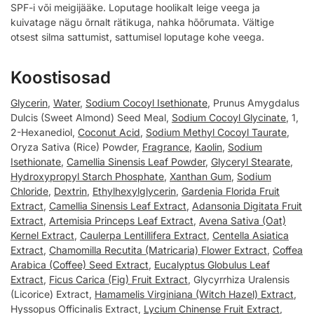
SPF-i või meigijääke. Loputage hoolikalt leige veega ja
kuivatage nägu õrnalt rätikuga, nahka hõõrumata. Vältige
otsest silma sattumist, sattumisel loputage kohe veega.
Koostisosad
Glycerin
,
Water
,
Sodium Cocoyl Isethionate
, Prunus Amygdalus
Dulcis (Sweet Almond) Seed Meal,
Sodium Cocoyl Glycinate
, 1,
2-Hexanediol,
Coconut Acid
,
Sodium Methyl Cocoyl Taurate
,
Oryza Sativa (Rice) Powder,
Fragrance
,
Kaolin
,
Sodium
Isethionate
,
Camellia Sinensis Leaf Powder
,
Glyceryl Stearate
,
Hydroxypropyl Starch Phosphate
,
Xanthan Gum
,
Sodium
Chloride
,
Dextrin
,
Ethylhexylglycerin
,
Gardenia Florida Fruit
Extract
,
Camellia Sinensis Leaf Extract
,
Adansonia Digitata Fruit
Extract
,
Artemisia Princeps Leaf Extract
,
Avena Sativa (Oat)
Kernel Extract
,
Caulerpa Lentillifera Extract
,
Centella Asiatica
Extract
,
Chamomilla Recutita (Matricaria) Flower Extract
,
Coffea
Arabica (Coffee) Seed Extract
,
Eucalyptus Globulus Leaf
Extract
,
Ficus Carica (Fig) Fruit Extract
, Glycyrrhiza Uralensis
(Licorice) Extract,
Hamamelis Virginiana (Witch Hazel) Extract
,
Hyssopus Officinalis Extract,
Lycium Chinense Fruit Extract
,