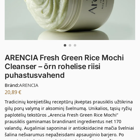
ARENCIA Fresh Green Rice Mochi
Cleanser – õrn rohelise riisi
puhastusvahend
Bränd:
ARENCIA
20,89
€
Tradicinių korėjietiškų receptūrų įkvėptas prausiklis užtikrina
gilų porų valymą ir aksominį švelnumą. Unikalios, tąsių ryžių
paplotėlių tekstūros „Arencia Fresh Green Rice Mochi“
prausiklis gaminamas brandinant ingredientus net 170
valandų. Augaliniai saponinai ir antioksidacinė mačia švelniai
šalina nešvarumus nepažeisdami apsauginio barjero. Po