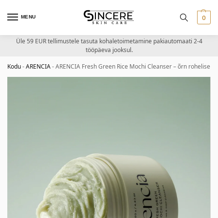
MENU
0
Üle 59 EUR tellimustele tasuta kohaletoimetamine pakiautomaati 2-4
tööpäeva jooksul.
Kodu
-
ARENCIA
-
ARENCIA Fresh Green Rice Mochi Cleanser – õrn rohelise ri