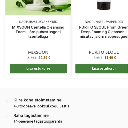
NÄOPUHASTUSVAHENDID
NÄOPUHASTUSVAHENDID
MIXSOON Centella Cleansing
PURITO SEOUL From Gree
Foam – õrn puhastusgeel
Deep Foaming Cleanser –
tsentellaga
niisutav ja õrn näopesugee
MIXSOON
PURITO SEOUL
12,39
€
11,49
€
15,89
€
18,99
€
Lisa ostukorvi
Lisa ostukorvi
Kiire kohaletoimetamine
1-3 tööpäeva jooksul kogu Eestis
Raha tagastamine
14-päevane tagastusgarantii