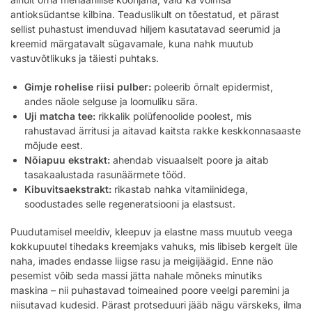
antioksüdantse kilbina. Teaduslikult on tõestatud, et pärast
sellist puhastust imenduvad hiljem kasutatavad seerumid ja
kreemid märgatavalt sügavamale, kuna nahk muutub
vastuvõtlikuks ja täiesti puhtaks.
Gimje rohelise riisi pulber:
poleerib õrnalt epidermist,
andes näole selguse ja loomuliku sära.
Uji matcha tee:
rikkalik polüfenoolide poolest, mis
rahustavad ärritusi ja aitavad kaitsta rakke keskkonnasaaste
mõjude eest.
Nõiapuu ekstrakt:
ahendab visuaalselt poore ja aitab
tasakaalustada rasunäärmete tööd.
Kibuvitsaekstrakt:
rikastab nahka vitamiinidega,
soodustades selle regeneratsiooni ja elastsust.
Puudutamisel meeldiv, kleepuv ja elastne mass muutub veega
kokkupuutel tihedaks kreemjaks vahuks, mis libiseb kergelt üle
naha, imades endasse liigse rasu ja meigijäägid. Enne näo
pesemist võib seda massi jätta nahale mõneks minutiks
maskina – nii puhastavad toimeained poore veelgi paremini ja
niisutavad kudesid. Pärast protseduuri jääb nägu värskeks, ilma