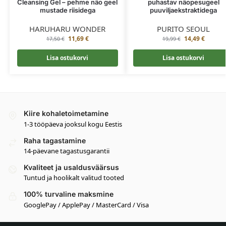
Cleansing Gel – pehme näo geel
puhastav näopesugeel
mustade riisidega
puuviljaekstraktidega
HARUHARU WONDER
PURITO SEOUL
11,69
€
14,49
€
17,50
€
19,99
€
Lisa ostukorvi
Lisa ostukorvi
Kiire kohaletoimetamine
1-3 tööpäeva jooksul kogu Eestis
Raha tagastamine
14-päevane tagastusgarantii
Kvaliteet ja usaldusväärsus
Tuntud ja hoolikalt valitud tooted
100% turvaline maksmine
GooglePay / ApplePay / MasterCard / Visa