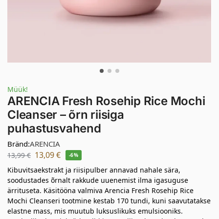
Müük!
ARENCIA Fresh Rosehip Rice Mochi
Cleanser – õrn riisiga
puhastusvahend
Bränd:
ARENCIA
13,09
€
13,99
€
-6%
Kibuvitsaekstrakt ja riisipulber annavad nahale sära,
soodustades õrnalt rakkude uuenemist ilma igasuguse
ärrituseta. Käsitööna valmiva Arencia Fresh Rosehip Rice
Mochi Cleanseri tootmine kestab 170 tundi, kuni saavutatakse
elastne mass, mis muutub luksuslikuks emulsiooniks.