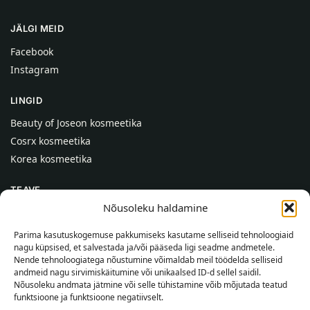
JÄLGI MEID
Facebook
Instagram
LINGID
Beauty of Joseon kosmeetika
Cosrx kosmeetika
Korea kosmeetika
TEAVE
Nõusoleku haldamine
Meist
Kontaktid
Parima kasutuskogemuse pakkumiseks kasutame selliseid tehnoloogiaid
nagu küpsised, et salvestada ja/või pääseda ligi seadme andmetele.
Abi
Nende tehnoloogiatega nõustumine võimaldab meil töödelda selliseid
andmeid nagu sirvimiskäitumine või unikaalsed ID-d sellel saidil.
TEAVE OSTJALE
Nõusoleku andmata jätmine või selle tühistamine võib mõjutada teatud
funktsioone ja funktsioone negatiivselt.
Tarnetingimused