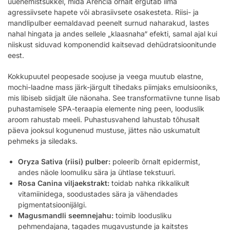
uuenemistsükkel, mida Arencia õrnalt ergutab ilma
agressiivsete hapete või abrasiivsete osakesteta. Riisi- ja
mandlipulber eemaldavad peenelt surnud naharakud, lastes
nahal hingata ja andes sellele „klaasnaha“ efekti, samal ajal kui
niiskust siduvad komponendid kaitsevad dehüdratsioonitunde
eest.
Kokkupuutel peopesade soojuse ja veega muutub elastne,
mochi-laadne mass järk-järgult tihedaks piimjaks emulsiooniks,
mis libiseb siidjalt üle näonaha. See transformatiivne tunne lisab
puhastamisele SPA-teraapia elemente ning peen, looduslik
aroom rahustab meeli. Puhastusvahend lahustab tõhusalt
päeva jooksul kogunenud mustuse, jättes näo uskumatult
pehmeks ja siledaks.
Oryza Sativa (riisi) pulber:
poleerib õrnalt epidermist,
andes näole loomuliku sära ja ühtlase tekstuuri.
Rosa Canina viljaekstrakt:
toidab nahka rikkalikult
vitamiinidega, soodustades sära ja vähendades
pigmentatsioonijälgi.
Magusmandli seemnejahu:
toimib loodusliku
pehmendajana, tagades mugavustunde ja kaitstes