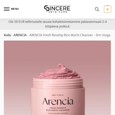
MENU
0
Üle 59 EUR tellimustele tasuta kohaletoimetamine pakiautomaati 2-4
tööpäeva jooksul.
Kodu
-
ARENCIA
-
ARENCIA Fresh Rosehip Rice Mochi Cleanser – õrn riisiga 