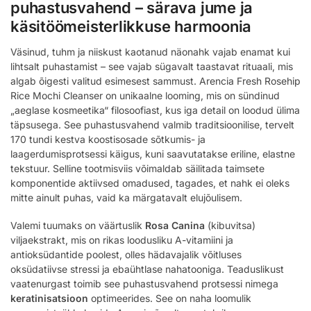
puhastusvahend – särava jume ja
käsitöömeisterlikkuse harmoonia
Väsinud, tuhm ja niiskust kaotanud näonahk vajab enamat kui
lihtsalt puhastamist – see vajab sügavalt taastavat rituaali, mis
algab õigesti valitud esimesest sammust. Arencia Fresh Rosehip
Rice Mochi Cleanser on unikaalne looming, mis on sündinud
„aeglase kosmeetika“ filosoofiast, kus iga detail on loodud ülima
täpsusega. See puhastusvahend valmib traditsioonilise, tervelt
170 tundi kestva koostisosade sõtkumis- ja
laagerdumisprotsessi käigus, kuni saavutatakse eriline, elastne
tekstuur. Selline tootmisviis võimaldab säilitada taimsete
komponentide aktiivsed omadused, tagades, et nahk ei oleks
mitte ainult puhas, vaid ka märgatavalt elujõulisem.
Valemi tuumaks on väärtuslik
Rosa Canina
(kibuvitsa)
viljaekstrakt, mis on rikas loodusliku A-vitamiini ja
antioksüdantide poolest, olles hädavajalik võitluses
oksüdatiivse stressi ja ebaühtlase nahatooniga. Teaduslikust
vaatenurgast toimib see puhastusvahend protsessi nimega
keratinisatsioon
optimeerides. See on naha loomulik