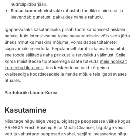
hüdrolipiidbarjääri.
Sinise kummeli ekstrakt:
rahustab tundlikke piirkondi ja
leevendab punetust, pakkudes nahale rahuolu.
Igapäevaseks kasutamiseks piisab toote kandmisest niiskele
nahale, kuid intensiivsema toime saavutamiseks võib seda jätta
üheks minutiks maskina mõjuma, võimaldades toitainetel
sügavamale imenduda. Regulaarselt ilurutiini kaasatuna aitab
see toode säilitada naha prinkust ja tervislikku välimust. Selle
Korea meistriteose tipptasemega saate tutvuda
meie hoolikalt
kureeritud iluruumis
, kus keskendume vaid kõrgeima
kvaliteediga koostisosadele ja nende mõjule teie igapäevases
rituaalis.
Päritoluriik: Lõuna-Korea
Kasutamine
Niisutage nägu leige veega, pigistage peopesasse väike kogus
ARENCIA Fresh Rosehip Rice Mochi Cleanser, tilgutage veidi
vett ja vahustage peopesade vahel, seejärel masseerige nägu