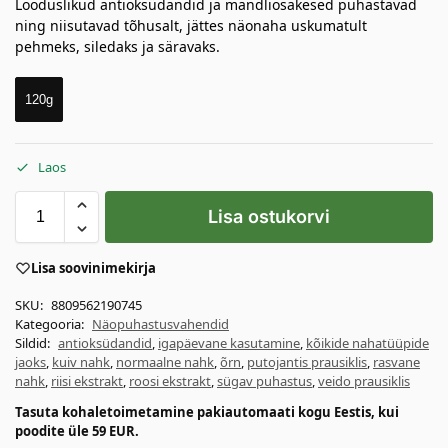
Looduslikud antioksüdandid ja mandliosakesed puhastavad
ning niisutavad tõhusalt, jättes näonaha uskumatult
pehmeks, siledaks ja säravaks.
120g
Laos
Lisa ostukorvi
Lisa soovinimekirja
SKU:
8809562190745
Kategooria:
Näopuhastusvahendid
Sildid:
antioksüdandid
,
igapäevane kasutamine
,
kõikide nahatüüpide
jaoks
,
kuiv nahk
,
normaalne nahk
,
õrn
,
putojantis prausiklis
,
rasvane
nahk
,
riisi ekstrakt
,
roosi ekstrakt
,
sügav puhastus
,
veido prausiklis
Tasuta kohaletoimetamine pakiautomaati kogu Eestis, kui
poodite üle 59 EUR.