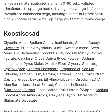
ja kaela ringjate liigutustega õrnalt 30–60 sek., vältides
silmaümbrust; loputage hoolikalt veega, kuivatage ja jätkake
tavapärase nahahooldusega, kasutage hommikul ja/või õhtul,
ning kui toode satub silma, loputage viivitamatult rohke veega.
Koostisosad
Glycerin
,
Aqua
,
Sodium Cocoyl Isethionate
,
Sodium Cocoyl
Glycinate
, Prunus Amygdalus Dulcis (Sweet Almond) Seed
Meal,
1-2-Hexanediol
,
Coconut Acid
,
Sodium Methyl Cocoyl
Taurate
,
Cellulose
, Oryza Sativa (Rice) Powder,
Sodium
Isethionate
, Pyrus Malus (Apple) Fiber,
Glyceryl Stearate
,
Hydroxypropyl Starch Phosphate
,
Propanediol
,
Sodium
Chloride
,
Xanthan Gum
,
Parfum
,
Gardenia Florida Fruit Extract
,
Caprylyl Glycol
,
Dextrin
,
Ethylhexylglycerin
,
Disodium EDTA
,
Aloe Barbadensis Leaf Extract
,
Chamomilla Recutita
(Matricaria) Extract
, Rosa Canina Fruit Extract (55ppm),
Sodium
Cocoyl Apple Amino Acids
,
Hexylene Glycol
,
Tetrasodium
Glutamate Diacetate
Toote koostise ja koostisosade eest vastutab tootja. Võimalike muudatuste tõttu