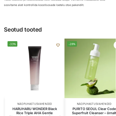
soovitame alati kontrollida koostisosade loetelu otse pakendilt.
Seotud tooted
-33%
-28%
NÄOPUHASTUSVAHENDID
NÄOPUHASTUSVAHENDID
HARUHARU WONDER Black
PURITO SEOUL Clear Code
Rice Triple AHA Gentle
Superfruit Cleanser – õrnal