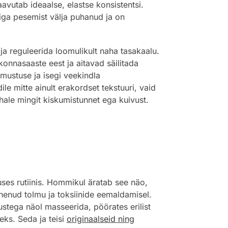
avutab ideaalse, elastse konsistentsi.
 iga pesemist välja puhanud ja on
 ja reguleerida loomulikult naha tasakaalu.
onnasaaste eest ja aitavad säilitada
mustuse ja isegi veekindla
e mitte ainult erakordset tekstuuri, vaid
ahale mingit kiskumistunnet ega kuivust.
es rutiinis. Hommikul äratab see näo,
nenud tolmu ja toksiinide eemaldamisel.
stega näol masseerida, pöörates erilist
eks. Seda ja teisi
originaalseid ning