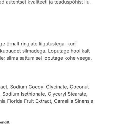
autentset kvaliteeti ja teaduspõhist ilu.
õrnalt ringjate liigutustega, kuni
kkupuudet silmadega. Loputage hoolikalt
le; silma sattumisel loputage kohe veega.
ract,
Sodium Cocoyl Glycinate
,
Coconut
,
Sodium Isethionate
,
Glyceryl Stearate
,
ia Florida Fruit Extract
,
Camellia Sinensis
endilt.