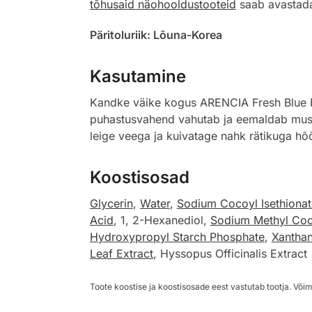
tõhusaid näohooldustooteid
saab avastada 
Päritoluriik: Lõuna-Korea
Kasutamine
Kandke väike kogus ARENCIA Fresh Blue Hys
puhastusvahend vahutab ja eemaldab mustus
leige veega ja kuivatage nahk rätikuga hõ
Koostisosad
Glycerin
,
Water
,
Sodium Cocoyl Isethionat
Acid
, 1, 2-Hexanediol,
Sodium Methyl Coc
Hydroxypropyl Starch Phosphate
,
Xantha
Leaf Extract
, Hyssopus Officinalis Extract
Toote koostise ja koostisosade eest vastutab tootja. Võim