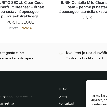
URITO SEOUL Clear Code
IUNIK Centella Mild Clean
perfruit Cleanser – õrnalt
Foam – pehme puhasta
puhastav näopesugeel
näopesugeel tsentella ekstr
puuviljaekstraktidega
IUNIK
PURITO SEOUL
14,49
€
19,99
€
a tagastamine
Kvaliteet ja usaldusvää
äevane tagastusgarantii
Tuntud ja hoolikalt valitu
TEAVE
Parima kasu
f Joseon kosmeetika
Meist
küpsised, e
smeetika
Kontaktid
nõustumine 