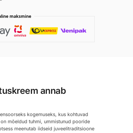
aline maksmine
stuskreem annab
d sensoorseks kogemuseks, kus kohtuvad
mis on mõeldud tuhmi, ummistunud pooride
tsess meenutab iidseid juveelitraditsioone