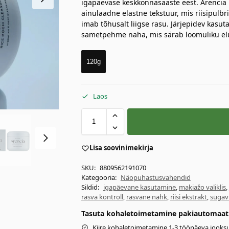
igapäevase keskkonnasaaste eest. Arencia 
ainulaadne elastne tekstuur, mis riisipulbr
imab tõhusalt liigse rasu. Järjepidev kasu
sametpehme naha, mis särab loomuliku eluj
120g
Laos
Lisa soovinimekirja
SKU:
8809562191070
Kategooria:
Näopuhastusvahendid
Sildid:
igapäevane kasutamine
,
makiažo valiklis
,
rasva kontroll
,
rasvane nahk
,
riisi ekstrakt
,
sügav
Tasuta kohaletoimetamine pakiautomaati 
Kiire kohaletoimetamine 1-3 tööpäeva jooksu