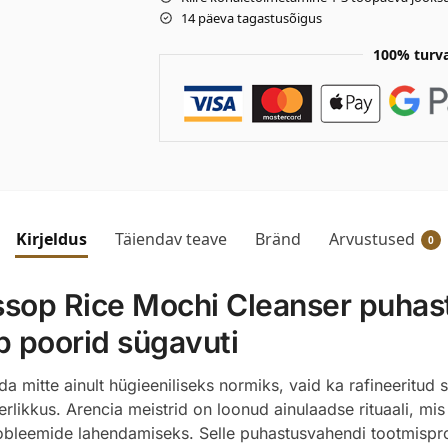
14 päeva tagastusõigus
100% turv
Kirjeldus
Täiendav teave
Bränd
Arvustused
0
yssop Rice Mochi Cleanser puha
b poorid sügavuti
 mitte ainult hügieeniliseks normiks, vaid ka rafineeritu
rlikkus. Arencia meistrid on loonud ainulaadse rituaali, 
obleemide lahendamiseks. Selle puhastusvahendi tootmispro