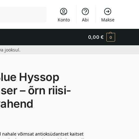
Otsi
Konto
Abi
Makse
0,00
€
0
a jooksul.
lue Hyssop
er – õrn riisi-
vahend
ad nahale võimsat antioksüdantset kaitset