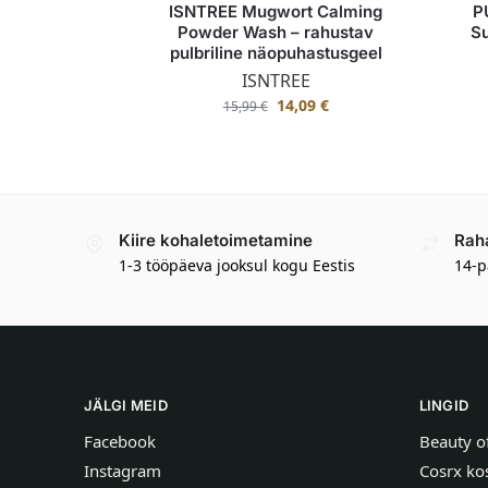
ISNTREE Mugwort Calming
P
Powder Wash – rahustav
Su
pulbriline näopuhastusgeel
ISNTREE
14,09
€
15,99
€
Kiire kohaletoimetamine
Rah
1-3 tööpäeva jooksul kogu Eestis
14-p
JÄLGI MEID
LINGID
Facebook
Beauty o
Instagram
Cosrx ko