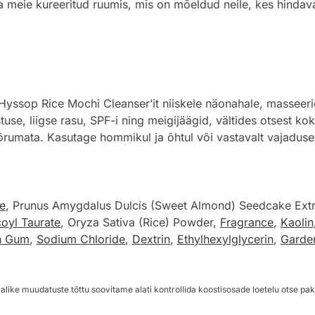
meie kureeritud ruumis, mis on mõeldud neile, kes hindavad 
sop Rice Mochi Cleanser’it niiskele näonahale, masseerige 
e, liigse rasu, SPF-i ning meigijäägid, vältides otsest ko
õrumata. Kasutage hommikul ja õhtul või vastavalt vajaduse
e
, Prunus Amygdalus Dulcis (Sweet Almond) Seedcake Ext
oyl Taurate
, Oryza Sativa (Rice) Powder,
Fragrance
,
Kaolin
n Gum
,
Sodium Chloride
,
Dextrin
,
Ethylhexylglycerin
,
Garden
alike muudatuste tõttu soovitame alati kontrollida koostisosade loetelu otse pak