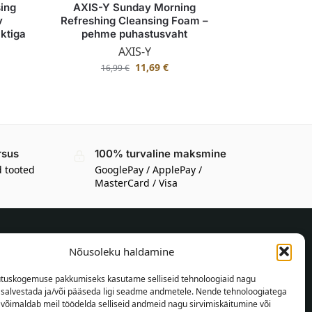
sing
AXIS-Y Sunday Morning
v
Refreshing Cleansing Foam –
aktiga
pehme puhastusvaht
AXIS-Y
11,69
€
16,99
€
rsus
100% turvaline maksmine
d tooted
GooglePay / ApplePay /
MasterCard / Visa
Nõusoleku haldamine
TEAVE OSTJALE
tuskogemuse pakkumiseks kasutame selliseid tehnoloogiaid nagu
Tarnetingimused
t salvestada ja/või pääseda ligi seadme andmetele. Nende tehnoloogiatega
Tingimused
võimaldab meil töödelda selliseid andmeid nagu sirvimiskäitumine või