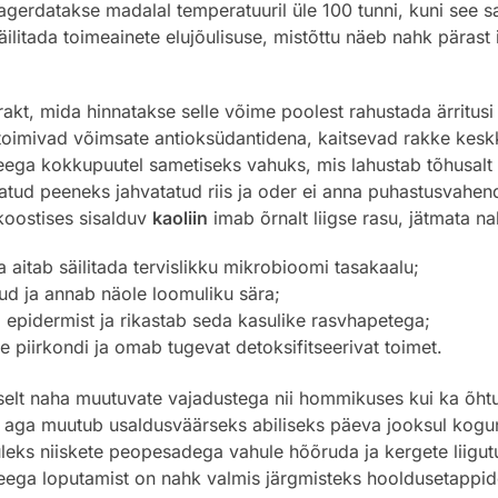
gerdatakse madalal temperatuuril üle 100 tunni, kuni see sa
äilitada toimeainete elujõulisuse, mistõttu näeb nahk pärast
rakt, mida hinnatakse selle võime poolest rahustada ärritusi
 toimivad võimsate antioksüdantidena, kaitsevad rakke keskk
ega kokkupuutel sametiseks vahuks, mis lahustab tõhusalt 
tud peeneks jahvatatud riis ja oder ei anna puhastusvahendil
koostises sisalduv
kaoliin
imab õrnalt liigse rasu, jätmata n
aitab säilitada tervislikku mikrobioomi tasakaalu;
d ja annab näole loomuliku sära;
pidermist ja rikastab seda kasulike rasvhapetega;
e piirkondi ja omab tugevat detoksifitseerivat toimet.
t naha muutuvate vajadustega nii hommikuses kui ka õhtus
tul aga muutub usaldusväärseks abiliseks päeva jooksul kogu
leks niiskete peopesadega vahule hõõruda ja kergete liigutu
veega loputamist on nahk valmis järgmisteks hooldusetappid