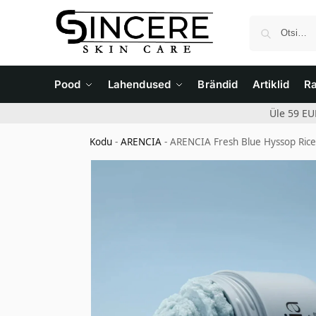
Pood
Lahendused
Brändid
Artiklid
R
Üle 59 EU
Kodu
-
ARENCIA
-
ARENCIA Fresh Blue Hyssop Rice 