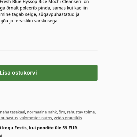
Fresh Blue Hyssop Rice Mochi Cleanseril on
iga õrnalt poleerib pinda, samas kui kaoliin
tamine tagab selge, sügavpuhastatud ja
õu ja tervisliku värskusega.
Lisa ostukorvi
naha tasakaal
,
normaalne nahk
,
õrn
,
rahustav toime
,
 puhastus
,
valomosios putos
,
veido prausiklis
kogu Eestis, kui poodite üle 59 EUR.
l