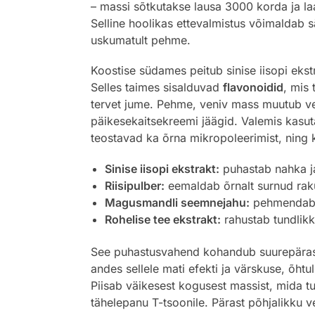
– massi sõtkutakse lausa 3000 korda ja laa
Selline hoolikas ettevalmistus võimaldab s
uskumatult pehme.
Koostise südames peitub sinise iisopi ekst
Selles taimes sisalduvad
flavonoidid
, mis
tervet jume. Pehme, veniv mass muutub ve
päikesekaitsekreemi jäägid. Valemis kasuta
teostavad ka õrna mikropoleerimist, ning 
Sinise iisopi ekstrakt:
puhastab nahka ja 
Riisipulber:
eemaldab õrnalt surnud raku
Magusmandli seemnejahu:
pehmendab e
Rohelise tee ekstrakt:
rahustab tundlikk
See puhastusvahend kohandub suurepärasel
andes sellele mati efekti ja värskuse, õh
Piisab väikesest kogusest massist, mida tu
tähelepanu T-tsoonile. Pärast põhjalikku 