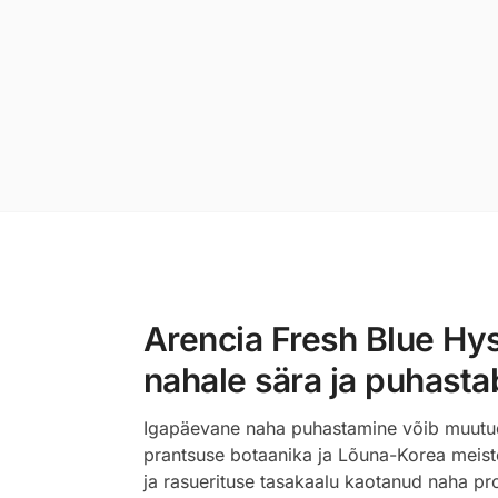
Arencia Fresh Blue H
nahale sära ja puhasta
Igapäevane naha puhastamine võib muutuda
prantsuse botaanika ja Lõuna-Korea meiste
ja rasuerituse tasakaalu kaotanud naha pr