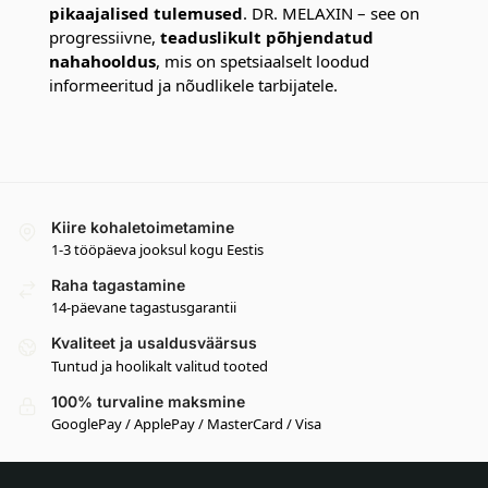
pikaajalised tulemused
. DR. MELAXIN – see on
progressiivne,
teaduslikult põhjendatud
nahahooldus
, mis on spetsiaalselt loodud
informeeritud ja nõudlikele tarbijatele.
Kiire kohaletoimetamine
1-3 tööpäeva jooksul kogu Eestis
Raha tagastamine
14-päevane tagastusgarantii
Kvaliteet ja usaldusväärsus
Tuntud ja hoolikalt valitud tooted
100% turvaline maksmine
GooglePay / ApplePay / MasterCard / Visa