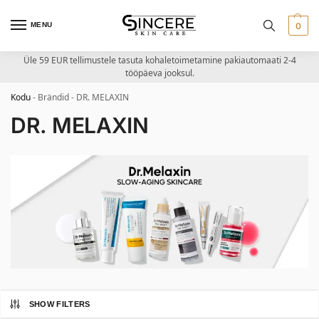
MENU
0
Üle 59 EUR tellimustele tasuta kohaletoimetamine pakiautomaati 2-4
tööpäeva jooksul.
Kodu
-
Brändid
-
DR. MELAXIN
DR. MELAXIN
SHOW FILTERS