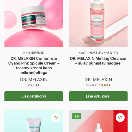
NÄOKREEMID
NÄOPUHASTUSVAHENDID
DR. MELAXIN Cemenrete
DR. MELAXIN Melting Cleanser
Cyano Pink Spicule Cream –
– sulav puhastav näogeel
taastav kreem koos
mikronõeltega
DR. MELAXIN
DR. MELAXIN
25,19
€
18,49
€
19,89
€
Lisa ostukorvi
Lisa ostukorvi
-8%