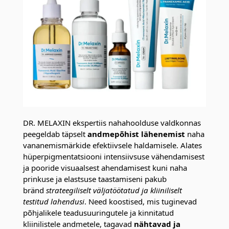
DR. MELAXIN ekspertiis nahahoolduse valdkonnas
peegeldab täpselt
andmepõhist lähenemist
naha
vananemismärkide efektiivsele haldamisele. Alates
hüperpigmentatsiooni intensiivsuse vähendamisest
ja pooride visuaalsest ahendamisest kuni naha
prinkuse ja elastsuse taastamiseni pakub
bränd
strateegiliselt väljatöötatud ja kliiniliselt
testitud lahendusi
. Need koostised, mis tuginevad
põhjalikele teadusuuringutele ja kinnitatud
kliinilistele andmetele, tagavad
nähtavad ja