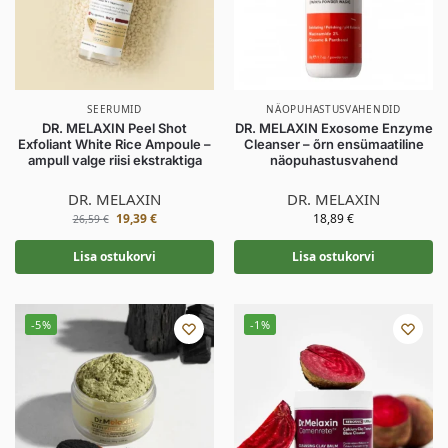
SEERUMID
NÄOPUHASTUSVAHENDID
DR. MELAXIN Peel Shot
DR. MELAXIN Exosome Enzyme
Exfoliant White Rice Ampoule –
Cleanser – õrn ensümaatiline
ampull valge riisi ekstraktiga
näopuhastusvahend
DR. MELAXIN
DR. MELAXIN
19,39
€
18,89
€
26,59
€
Lisa ostukorvi
Lisa ostukorvi
-5%
-1%