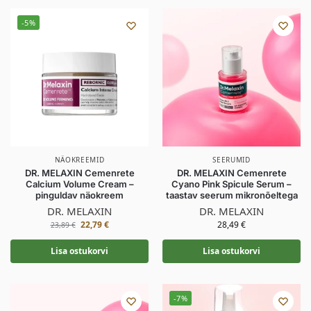
-5%
NÄOKREEMID
SEERUMID
DR. MELAXIN Cemenrete
DR. MELAXIN Cemenrete
Calcium Volume Cream –
Cyano Pink Spicule Serum –
pinguldav näokreem
taastav seerum mikronõeltega
DR. MELAXIN
DR. MELAXIN
22,79
€
28,49
€
23,89
€
Lisa ostukorvi
Lisa ostukorvi
-7%