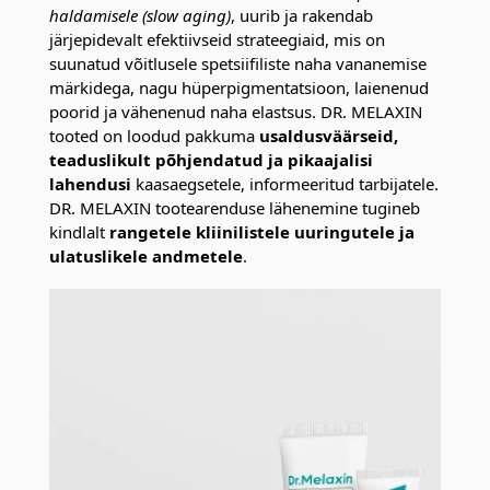
haldamisele (slow aging)
, uurib ja rakendab
järjepidevalt efektiivseid strateegiaid, mis on
suunatud võitlusele spetsiifiliste naha vananemise
märkidega, nagu hüperpigmentatsioon, laienenud
poorid ja vähenenud naha elastsus. DR. MELAXIN
tooted on loodud pakkuma
usaldusväärseid,
teaduslikult põhjendatud ja pikaajalisi
lahendusi
kaasaegsetele, informeeritud tarbijatele.
DR. MELAXIN tootearenduse lähenemine tugineb
kindlalt
rangetele kliinilistele uuringutele ja
ulatuslikele andmetele
.