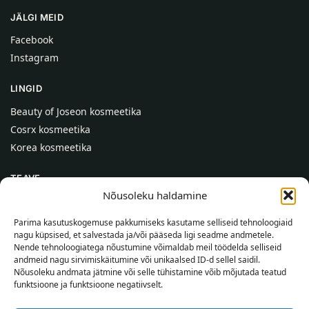
JÄLGI MEID
Facebook
Instagram
LINGID
Beauty of Joseon kosmeetika
Cosrx kosmeetika
Korea kosmeetika
TEAVE
Nõusoleku haldamine
Meist
Kontaktid
Parima kasutuskogemuse pakkumiseks kasutame selliseid tehnoloogiaid
nagu küpsised, et salvestada ja/või pääseda ligi seadme andmetele.
Abi
Nende tehnoloogiatega nõustumine võimaldab meil töödelda selliseid
andmeid nagu sirvimiskäitumine või unikaalsed ID-d sellel saidil.
TEAVE OSTJALE
Nõusoleku andmata jätmine või selle tühistamine võib mõjutada teatud
funktsioone ja funktsioone negatiivselt.
Tarnetingimused
Tingimused