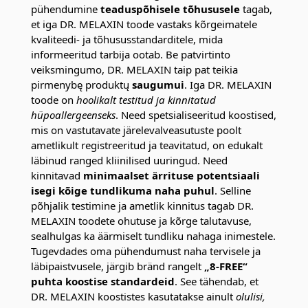
pühendumine
teaduspõhisele tõhususele
tagab,
et iga DR. MELAXIN toode vastaks kõrgeimatele
kvaliteedi- ja tõhususstandarditele, mida
informeeritud tarbija ootab. Be patvirtinto
veiksmingumo, DR. MELAXIN taip pat teikia
pirmenybę produktų
saugumui
. Iga DR. MELAXIN
toode on
hoolikalt testitud ja kinnitatud
hüpoallergeenseks
. Need spetsialiseeritud koostised,
mis on vastutavate järelevalveasutuste poolt
ametlikult registreeritud ja teavitatud, on edukalt
läbinud ranged kliinilised uuringud. Need
kinnitavad
minimaalset ärrituse potentsiaali
isegi kõige tundlikuma naha puhul
. Selline
põhjalik testimine ja ametlik kinnitus tagab DR.
MELAXIN toodete ohutuse ja kõrge talutavuse,
sealhulgas ka äärmiselt tundliku nahaga inimestele.
Tugevdades oma pühendumust naha tervisele ja
läbipaistvusele, järgib bränd rangelt
„8-FREE“
puhta koostise standardeid
. See tähendab, et
DR. MELAXIN koostistes kasutatakse ainult
olulisi,