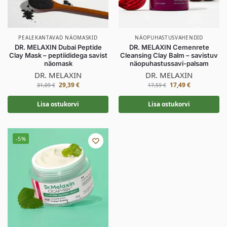
PEALEKANTAVAD NÄOMASKID
NÄOPUHASTUSVAHENDID
DR. MELAXIN Dubai Peptide
DR. MELAXIN Cemenrete
Clay Mask – peptiididega savist
Cleansing Clay Balm – savistuv
näomask
näopuhastussavi-palsam
DR. MELAXIN
DR. MELAXIN
29,39
€
17,49
€
31,09
€
17,59
€
Lisa ostukorvi
Lisa ostukorvi
-5%