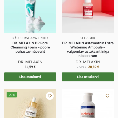
NÄOPUHASTUSVAHENDID
SEERUMID
DR. MELAXIN BP Pore
DR. MELAXIN Astaxanthin Extra
Cleansing Foam – poore
Whitening Ampoule –
puhastav näovaht
valgendav astaksantiiniga
näoseerum
DR. MELAXIN
DR. MELAXIN
14,59
€
20,39
€
22,19
€
Lisa ostukorvi
Lisa ostukorvi
-27%