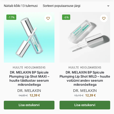
Näitab kõiki 13 tulemusi
-17%
-6%
HUULTE HOOLDAMISEKS
HUULTE HOOLDAMISEKS
DR. MELAXIN BP Spicule
DR. MELAXIN BP Spicule
Plumping Lip Shot MAXI –
Plumping Lip Shot MILD – huulte
huulte täidlustav seerum
volüümi andev seerum
mikronõeltega
mikronõeltega
DR. MELAXIN
DR. MELAXIN
12,39
€
12,39
€
14,89
€
13,19
€
Lisa ostukorvi
Lisa ostukorvi