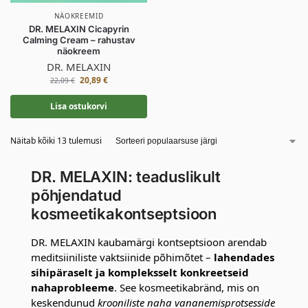
NÄOKREEMID
DR. MELAXIN Cicapyrin
Calming Cream – rahustav
näokreem
DR. MELAXIN
20,89
€
22,09
€
Lisa ostukorvi
Näitab kõiki 13 tulemusi
DR. MELAXIN: teaduslikult
põhjendatud
kosmeetikakontseptsioon
DR. MELAXIN kaubamärgi kontseptsioon arendab
meditsiiniliste vaktsiinide põhimõtet –
lahendades
sihipäraselt ja kompleksselt konkreetseid
nahaprobleeme
. See kosmeetikabränd, mis on
keskendunud
krooniliste naha vananemisprotsesside