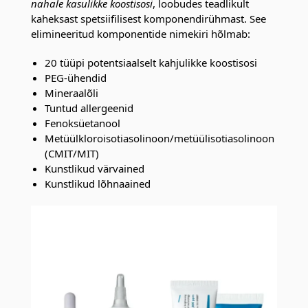
nahale kasulikke koostisosi
, loobudes teadlikult
kaheksast spetsiifilisest komponendirühmast. See
elimineeritud komponentide nimekiri hõlmab:
20 tüüpi potentsiaalselt kahjulikke koostisosi
PEG-ühendid
Mineraalõli
Tuntud allergeenid
Fenoksüetanool
Metüülkloroisotiasolinoon/metüülisotiasolinoon
(CMIT/MIT)
Kunstlikud värvained
Kunstlikud lõhnaained