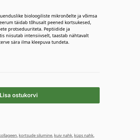
uenduslike bioloogiliste mikronõelte ja võimsa
eseerum täidab tõhusalt peened kortsukesed,
te protseduuriteta. Peptiidide ja
s niisutab intensiivselt, taastab nähtavalt
terve sära ilma kleepuva tundeta.
Lisa ostukorvi
kollageen
,
kortsude silumine
,
kuiv nahk
,
küps nahk
,