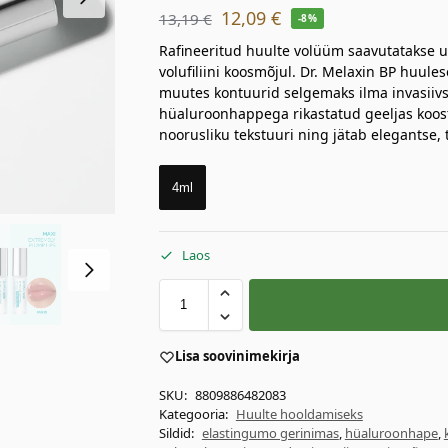
12,09
€
13,19
€
-8%
Rafineeritud huulte volüüm saavutatakse u
volufiliini koosmõjul. Dr. Melaxin BP huul
muutes kontuurid selgemaks ilma invasiivse
hüaluroonhappega rikastatud geeljas koosti
noorusliku tekstuuri ning jätab elegantse, 
4ml
Laos
Lisa soovinimekirja
SKU:
8809886482083
Kategooria:
Huulte hooldamiseks
Sildid:
elastingumo gerinimas
,
hüaluroonhape
,