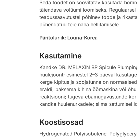
Seda toodet on soovitatav kasutada hommi
täiendava volüümi loomiseks. Regulaarsel 
teadussaavutustel põhinev toode ja rikas
pühendatud teie naha hellitamisele.
Päritoluriik: Lõuna-Korea
Kasutamine
Kandke DR. MELAXIN BP Spicule Plumping L
huulejoont; esimestel 2–3 päeval kasutage
kerge kipitus ja soojatunne on normaalsed;
eraldi, paksema kihina öömaskina või õhuke
reaktsiooni; tugeva ebamugavustunde korra
kandke huulenurkadele; silma sattumisel 
Koostisosad
Hydrogenated Polyisobutene
,
Polyglyceryl