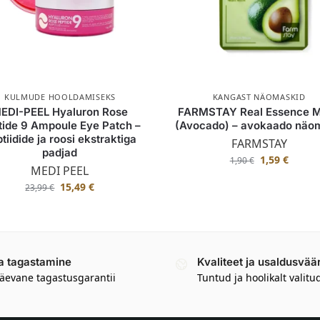
KULMUDE HOOLDAMISEKS
KANGAST NÄOMASKID
EDI-PEEL Hyaluron Rose
FARMSTAY Real Essence 
tide 9 Ampoule Eye Patch –
(Avocado) – avokaado näo
tiidide ja roosi ekstraktiga
FARMSTAY
padjad
1,59
€
1,90
€
MEDI PEEL
15,49
€
23,99
€
a tagastamine
Kvaliteet ja usaldusvää
äevane tagastusgarantii
Tuntud ja hoolikalt valitu