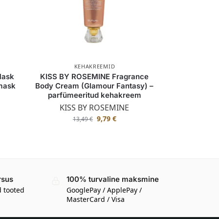
KEHAKREEMID
Mask
KISS BY ROSEMINE Fragrance
mask
Body Cream (Glamour Fantasy) –
parfümeeritud kehakreem
KISS BY ROSEMINE
9,79
€
13,49
€
rsus
100% turvaline maksmine
d tooted
GooglePay / ApplePay /
MasterCard / Visa