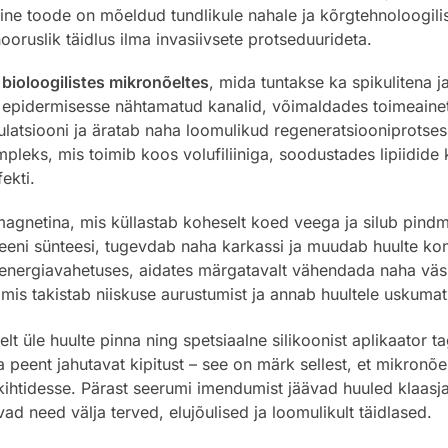
line toode on mõeldud tundlikule nahale ja kõrgtehnoloogi
oruslik täidlus ilma invasiivsete protseduurideta.
s
bioloogilistes mikronõeltes
, mida tuntakse ka spikulitena
 epidermisesse nähtamatud kanalid, võimaldades toimeainet
latsiooni ja äratab naha loomulikud regeneratsiooniprotsess
pleks, mis toimib koos volufiliiniga, soodustades lipiidide
ekti.
agnetina, mis küllastab koheselt koed veega ja silub pindmi
eeni sünteesi, tugevdab naha karkassi ja muudab huulte ko
e energiavahetuses, aidates märgatavalt vähendada naha vä
mis takistab niiskuse aurustumist ja annab huultele uskum
elt üle huulte pinna ning spetsiaalne silikoonist aplikaator t
eent jahutavat kipitust – see on märk sellest, et mikronõe
htidesse. Pärast seerumi imendumist jäävad huuled klaasja
d need välja terved, elujõulised ja loomulikult täidlased.