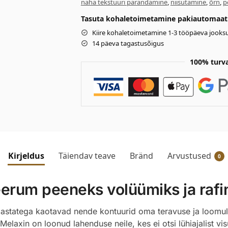
naha tekstuuri parandamine
,
niisutamine
,
õrn
,
p
Tasuta kohaletoimetamine pakiautomaati 
Kiire kohaletoimetamine 1-3 tööpäeva jooksu
14 päeva tagastusõigus
100% turv
Kirjeldus
Täiendav teave
Bränd
Arvustused
0
erum peeneks volüümiks ja rafin
aastatega kaotavad nende kontuurid oma teravuse ja loomul
 Melaxin on loonud lahenduse neile, kes ei otsi lühiajalist vi