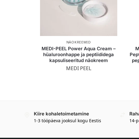
NÄOKREEMID
MEDI-PEEL Power Aqua Cream –
M
hüaluroonhappe ja peptiididega
Pep
kapsuliseeritud näokreem
pep
MEDI PEEL
Kiire kohaletoimetamine
Rah
1-3 tööpäeva jooksul kogu Eestis
14-p