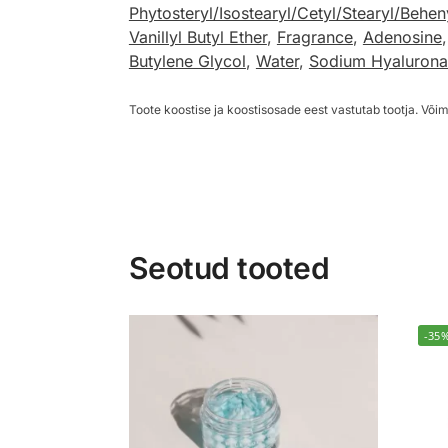
Phytosteryl/Isostearyl/Cetyl/Stearyl/Behen
Vanillyl Butyl Ether
,
Fragrance
,
Adenosine
Butylene Glycol
,
Water
,
Sodium Hyalurona
Toote koostise ja koostisosade eest vastutab tootja. Võim
Seotud tooted
-35