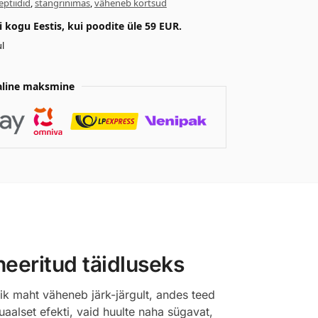
eptiidid
,
stangrinimas
,
väheneb kortsud
kogu Eestis, kui poodite üle 59 EUR.
l
aline maksmine
eeritud täidluseks
ik maht väheneb järk-järgult, andes teed
suaalset efekti, vaid huulte naha sügavat,