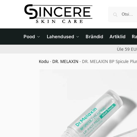
Pood
Lahendused
Brändid
Artiklid
R
Üle 59 EU
Kodu
-
DR. MELAXIN
-
DR. MELAXIN BP Spicule Plu