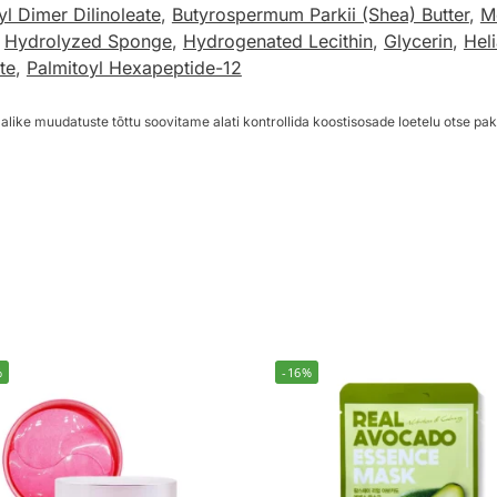
yl Dimer Dilinoleate
,
Butyrospermum Parkii (Shea) Butter
,
M
,
Hydrolyzed Sponge
,
Hydrogenated Lecithin
,
Glycerin
,
Hel
te
,
Palmitoyl Hexapeptide-12
alike muudatuste tõttu soovitame alati kontrollida koostisosade loetelu otse pak
%
-16%