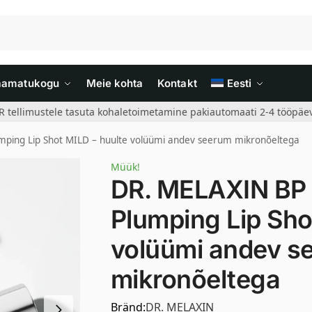
aamatukogu
Meie kohta
Kontakt
Eesti
R tellimustele tasuta kohaletoimetamine pakiautomaati 2-4 tööpäev
mping Lip Shot MILD – huulte volüümi andev seerum mikronõeltega
Müük!
DR. MELAXIN BP 
Plumping Lip Sho
volüümi andev s
mikronõeltega
Bränd:
DR. MELAXIN