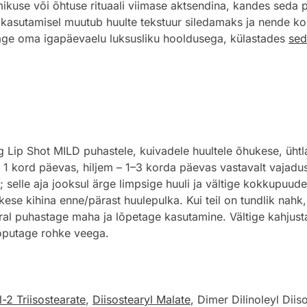
kuse või õhtuse rituaali viimase aktsendina, kandes seda 
kasutamisel muutub huulte tekstuur siledamaks ja nende kont
tage oma igapäevaelu luksusliku hooldusega, külastades
sed
ip Shot MILD puhastele, kuivadele huultele õhukese, ühtlas
 1 kord päevas, hiljem – 1–3 korda päevas vastavalt vajadus
 selle aja jooksul ärge limpsige huuli ja vältige kokkupuud
se kihina enne/pärast huulepulka. Kui teil on tundlik nahk,
l puhastage maha ja lõpetage kasutamine. Vältige kahjusta
loputage rohke veega.
-2 Triisostearate
,
Diisostearyl Malate
, Dimer Dilinoleyl Diis