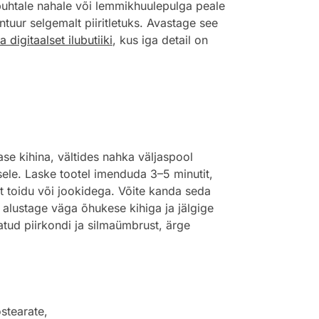
puhtale nahale või lemmikhuulepulga peale
uur selgemalt piiritletuks. Avastage see
a digitaalset ilubutiiki
, kus iga detail on
e kihina, vältides nahka väljaspool
ele. Laske tootel imenduda 3–5 minutit,
et toidu või jookidega. Võite kanda seda
 alustage väga õhukese kihiga ja jälgige
tud piirkondi ja silmaümbrust, ärge
ostearate,