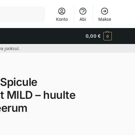
Otsi
Konto
Abi
Makse
0,00
€
0
a jooksul.
Spicule
t MILD – huulte
eerum