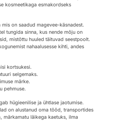
lise kosmeetikaga esmakordseks
 ja mis on saadud magevee-käsnadest.
el tungida sinna, kus nende mõju on
id, mistõttu huuled täituvad seestpoolt.
 kogunemist nahaalusesse kihti, andes
si kortsukesi.
ntuuri selgemaks.
simuse märke.
atu pehmuse.
agab hügieenilise ja ühtlase jaotumise.
lad on alustanud oma tööd, transportides
, märkamatu läikega kaetuks, ilma