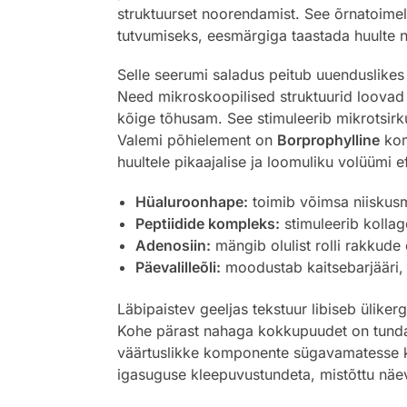
struktuurset noorendamist. See õrnatoime
tutvumiseks, eesmärgiga taastada huulte no
Selle seerumi saladus peitub uuenduslike
Need mikroskoopilised struktuurid loovad
kõige tõhusam. See stimuleerib mikrotsirku
Valemi põhielement on
Borprophylline
kom
huultele pikaajalise ja loomuliku volüümi ef
Hüaluroonhape:
toimib võimsa niiskusm
Peptiidide kompleks:
stimuleerib kollag
Adenosiin:
mängib olulist rolli rakkud
Päevalilleõli:
moodustab kaitsebarjääri, 
Läbipaistev geeljas tekstuur libiseb ülikerg
Kohe pärast nahaga kokkupuudet on tunda p
väärtuslikke komponente sügavamatesse ki
igasuguse kleepuvustundeta, mistõttu näeva