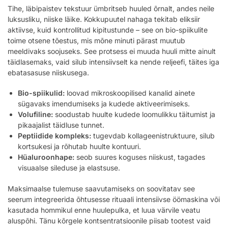
Tihe, läbipaistev tekstuur ümbritseb huuled õrnalt, andes neile
luksusliku, niiske läike. Kokkupuutel nahaga tekitab eliksiir
aktiivse, kuid kontrollitud kipitustunde – see on bio-spiikulite
toime otsene tõestus, mis mõne minuti pärast muutub
meeldivaks soojuseks. See protsess ei muuda huuli mitte ainult
täidlasemaks, vaid silub intensiivselt ka nende reljeefi, täites iga
ebatasasuse niiskusega.
Bio-spiikulid:
loovad mikroskoopilised kanalid ainete
sügavaks imendumiseks ja kudede aktiveerimiseks.
Volufiline:
soodustab huulte kudede loomulikku täitumist ja
pikaajalist täidluse tunnet.
Peptiidide kompleks:
tugevdab kollageenistruktuure, silub
kortsukesi ja rõhutab huulte kontuuri.
Hüaluroonhape:
seob suures koguses niiskust, tagades
visuaalse sileduse ja elastsuse.
Maksimaalse tulemuse saavutamiseks on soovitatav see
seerum integreerida õhtusesse rituaali intensiivse öömaskina või
kasutada hommikul enne huulepulka, et luua värvile veatu
aluspõhi. Tänu kõrgele kontsentratsioonile piisab tootest vaid