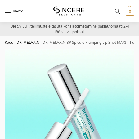
MENU
0
Üle 59 EUR tellimustele tasuta kohaletoimetamine pakiautomaati 2-4
tööpäeva jooksul.
Kodu
-
DR. MELAXIN
-
DR. MELAXIN BP Spicule Plumping Lip Shot MAXI – huult