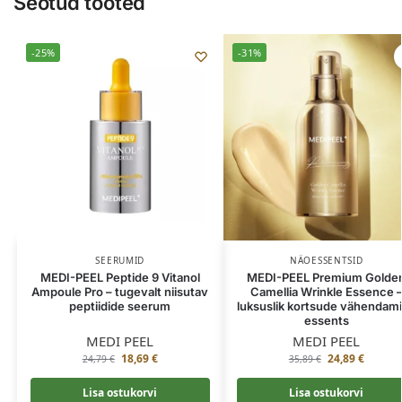
Seotud tooted
-25%
-31%
SEERUMID
NÄOESSENTSID
MEDI-PEEL Peptide 9 Vitanol
MEDI-PEEL Premium Golde
Ampoule Pro – tugevalt niisutav
Camellia Wrinkle Essence 
peptiidide seerum
luksuslik kortsude vähendam
essents
MEDI PEEL
MEDI PEEL
18,69
€
24,89
€
24,79
€
35,89
€
Lisa ostukorvi
Lisa ostukorvi