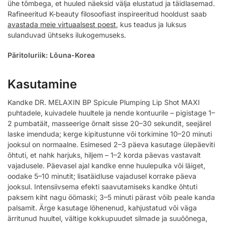
ühe tõmbega, et huuled näeksid välja elustatud ja täidlasemad.
Rafineeritud K-beauty filosoofiast inspireeritud hooldust saab
avastada meie virtuaalsest poest
, kus teadus ja luksus
sulanduvad ühtseks ilukogemuseks.
Päritoluriik: Lõuna-Korea
Kasutamine
Kandke DR. MELAXIN BP Spicule Plumping Lip Shot MAXI
puhtadele, kuivadele huultele ja nende kontuurile – pigistage 1–
2 pumbatäit, masseerige õrnalt sisse 20–30 sekundit, seejärel
laske imenduda; kerge kipitustunne või torkimine 10–20 minuti
jooksul on normaalne. Esimesed 2–3 päeva kasutage ülepäeviti
õhtuti, et nahk harjuks, hiljem – 1–2 korda päevas vastavalt
vajadusele. Päevasel ajal kandke enne huulepulka või läiget,
oodake 5–10 minutit; lisatäidluse vajadusel korrake päeva
jooksul. Intensiivsema efekti saavutamiseks kandke õhtuti
paksem kiht nagu öömaski; 3–5 minuti pärast võib peale kanda
palsamit. Ärge kasutage lõhenenud, kahjustatud või väga
ärritunud huultel, vältige kokkupuudet silmade ja suuõõnega,