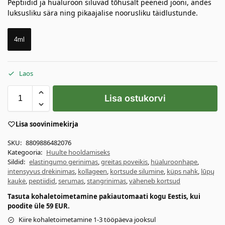
Peptiidid ja hüaluroon siluvad tõhusalt peeneid jooni, andes
luksusliku sära ning pikaajalise noorusliku täidlustunde.
4ml
Laos
Lisa ostukorvi
Lisa soovinimekirja
SKU:
8809886482076
Kategooria:
Huulte hooldamiseks
Sildid:
elastingumo gerinimas
,
greitas poveikis
,
hüaluroonhape
,
intensyvus drėkinimas
,
kollageen
,
kortsude silumine
,
küps nahk
,
lūpų
kaukė
,
peptiidid
,
serumas
,
stangrinimas
,
väheneb kortsud
Tasuta kohaletoimetamine pakiautomaati kogu Eestis, kui
poodite üle 59 EUR.
Kiire kohaletoimetamine 1-3 tööpäeva jooksul