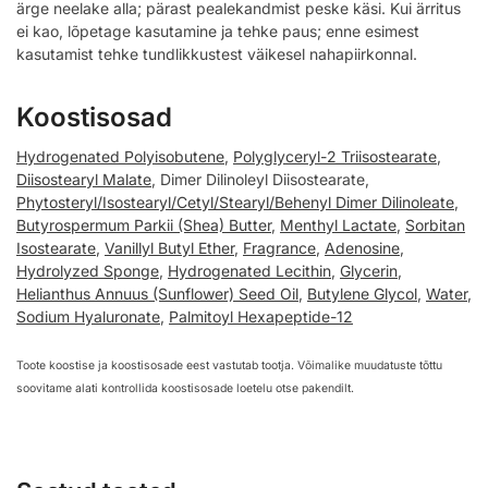
ärge neelake alla; pärast pealekandmist peske käsi. Kui ärritus
ei kao, lõpetage kasutamine ja tehke paus; enne esimest
kasutamist tehke tundlikkustest väikesel nahapiirkonnal.
Koostisosad
Hydrogenated Polyisobutene
,
Polyglyceryl-2 Triisostearate
,
Diisostearyl Malate
, Dimer Dilinoleyl Diisostearate,
Phytosteryl/Isostearyl/Cetyl/Stearyl/Behenyl Dimer Dilinoleate
,
Butyrospermum Parkii (Shea) Butter
,
Menthyl Lactate
,
Sorbitan
Isostearate
,
Vanillyl Butyl Ether
,
Fragrance
,
Adenosine
,
Hydrolyzed Sponge
,
Hydrogenated Lecithin
,
Glycerin
,
Helianthus Annuus (Sunflower) Seed Oil
,
Butylene Glycol
,
Water
,
Sodium Hyaluronate
,
Palmitoyl Hexapeptide-12
Toote koostise ja koostisosade eest vastutab tootja. Võimalike muudatuste tõttu
soovitame alati kontrollida koostisosade loetelu otse pakendilt.