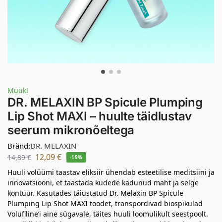
Müük!
DR. MELAXIN BP Spicule Plumping
Lip Shot MAXI – huulte täidlustav
seerum mikronõeltega
Bränd:
DR. MELAXIN
12,09
€
14,89
€
-19%
Huuli volüümi taastav eliksiir ühendab esteetilise meditsiini ja
innovatsiooni, et taastada kudede kadunud maht ja selge
kontuur. Kasutades täiustatud Dr. Melaxin BP Spicule
Plumping Lip Shot MAXI toodet, transpordivad biospikulad
Volufiline’i aine sügavale, täites huuli loomulikult seestpoolt.