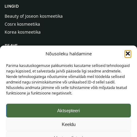
LINGID
Beauty of Joseon kosmeetika
Cosrx kosmeetika
Korea kosmeetika
TEAVE
Nõusoleku haldamine
Meist
Kontaktid
Parima kasutuskogemuse pakkumiseks kasutame selliseid tehnoloogiaid
nagu küpsised, et salvestada ja/või pääseda ligi seadme andmetele.
Abi
Nende tehnoloogiatega nõustumine võimaldab meil töödelda selliseid
andmeid nagu sirvimiskäitumine või unikaalsed ID-d sellel saidil.
TEAVE OSTJALE
Nõusoleku andmata jätmine või selle tühistamine võib mõjutada teatud
funktsioone ja funktsioone negatiivselt.
Tarnetingimused
Tingimused
Aktsepteeri
Privaatsuspoliitika
Veebikaart
Keeldu
©
2026
SincereSkin.ee
Kõik õigused kaitstud.