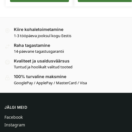
Kiire kohaletoimetamine
1-3 tööpäeva jooksul kogu Eestis
Raha tagastamine
14-päevane tagastusgarantii
Kvaliteet ja usaldusväärsus
Tuntud ja hoolikalt valitud tooted
100% turvaline maksmine
GooglePay / ApplePay / MasterCard / Visa
JÄLGI MEID
Facebook
Instagram