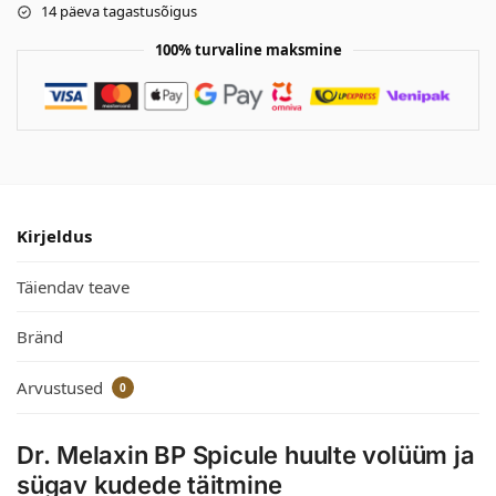
14 päeva tagastusõigus
100% turvaline maksmine
Kirjeldus
Täiendav teave
Bränd
Arvustused
0
Dr. Melaxin BP Spicule huulte volüüm ja
sügav kudede täitmine