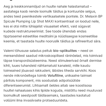
Aeg ja keskkonnamõjud on huulte nahale halastamatud –
aastatega kaob nende loomulik täidlus ja kontuuride selgus,
andes teed peenikestele vertikaalsetele joontele. Dr. Melaxin BP
Spicule Plumping Lip Shot MAXI kontsentraat on loodud neile,
kes ei otsi mitte lühiajalist visuaalset efekti, vaid sügavat
kudede restruktureerimist. See toode ühendab endas
tipptasemel esteetilise meditsiini ja nüüdisaegse kosmeetilise
keemia, et taastada huulte nooruslik täidlus ja rafineeritud sära.
Valemi tõhususe saladus peitub
bio-spiikulites
– need on
mereandidest saadud mikroskoopilised räninõelad, mis toimivad
täpse transpordisüsteemina. Need stimuleerivad õrnalt dermise
kihti, luues tuhandeid nähtamatuid kanaleid, mille kaudu
toimeained jõuavad rakkudeni, läbides tiheda sarvkihi. Koos
nende mikronõeltega toimib
Volufiline
, unikaalne taimset
päritolu komponent, mis soodustab adipotsüütide
diferentseerumist. Lihtsamalt öeldes aitab see koostisosa
huultel nahaaluses kihis lipiide koguda, mistõttu need muutuvad
loomulikult seestpoolt täidlasemaks, taastades kaotatud
volüümi ilma invasiivsete protseduurideta.