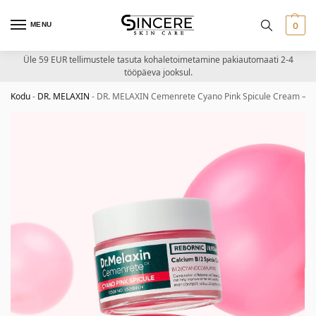
MENU
0
Üle 59 EUR tellimustele tasuta kohaletoimetamine pakiautomaati 2-4
tööpäeva jooksul.
Kodu
-
DR. MELAXIN
-
DR. MELAXIN Cemenrete Cyano Pink Spicule Cream – ta