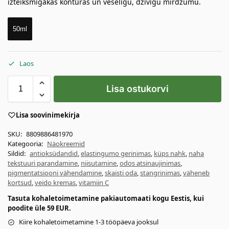
izteiksmīgākas kontūras un veselīgu, dzīvīgu mirdzumu.
50ml
Laos
Lisa ostukorvi
Lisa soovinimekirja
SKU:
8809886481970
Kategooria:
Näokreemid
Sildid:
antioksüdandid
,
elastingumo gerinimas
,
küps nahk
,
naha
tekstuuri parandamine
,
niisutamine
,
odos atsinaujinimas
,
pigmentatsiooni vähendamine
,
skaisti oda
,
stangrinimas
,
väheneb
kortsud
,
veido kremas
,
vitamiin C
Tasuta kohaletoimetamine pakiautomaati kogu Eestis, kui
poodite üle 59 EUR.
Kiire kohaletoimetamine 1-3 tööpäeva jooksul