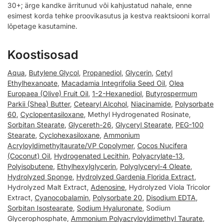
30+; ärge kandke ärritunud või kahjustatud nahale, enne
esimest korda tehke proovikasutus ja kestva reaktsiooni korral
lõpetage kasutamine.
Koostisosad
Aqua
,
Butylene Glycol
,
Propanediol
,
Glycerin
,
Cetyl
Ethylhexanoate
,
Macadamia Integrifolia Seed Oil
,
Olea
Europaea (Olive) Fruit Oil
,
1-2-Hexanediol
,
Butyrospermum
Parkii (Shea) Butter
,
Cetearyl Alcohol
,
Niacinamide
,
Polysorbate
60
,
Cyclopentasiloxane
, Methyl Hydrogenated Rosinate,
Sorbitan Stearate
,
Glycereth-26
,
Glyceryl Stearate
,
PEG-100
Stearate
,
Cyclohexasiloxane
,
Ammonium
Acryloyldimethyltaurate/VP Copolymer
,
Cocos Nucifera
(Coconut) Oil
,
Hydrogenated Lecithin
,
Polyacrylate-13
,
Polyisobutene
,
Ethylhexylglycerin
,
Polyglyceryl-4 Oleate
,
Hydrolyzed Sponge
,
Hydrolyzed Gardenia Florida Extract
,
Hydrolyzed Malt Extract,
Adenosine
, Hydrolyzed Viola Tricolor
Extract,
Cyanocobalamin
,
Polysorbate 20
,
Disodium EDTA
,
Sorbitan Isostearate
,
Sodium Hyaluronate
, Sodium
Glycerophosphate,
Ammonium Polyacryloyldimethyl Taurate
,