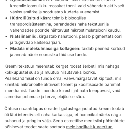
kreemile loomulikku roosakat tooni, vaid vähendab aktiivselt
väsimusmärke ja soodustab kudede uuenemist.
Hüdrolüüsitud käsn:
toimib bioloogilise
transpordisüsteemina, parandades naha tekstuuri ja
vähendades pooride nähtavust mikrostimulatsiooni kaudu.
Niatsiinamiid:
kirgastab nahatooni, pärsib pigmentatsiooni
ja tugevdab kaitsebarjääri.
Madala molekulmassiga kollageen:
täidab peened kortsud
ja annab näole noorusliku täidluse tunde.
Kreemi tekstuur meenutab kerget roosat šerbeti, mis nahaga
kokkupuutel sulab ja muutub niisutavaks looriks.
Pealekandmisel on tunda õrna, vaevumärgatavat kipitust, mis
kinnitab mikronõelte aktiivset toimet ja koostisosade paremat
imendumist. Toode imendub kiiresti, jätmata kleepuvust, vaid
sametise pehmuse ja terve, elujõulise sära.
Õhtuse rituaali lõpus õrnade liigutustega jaotatud kreem töötab
öö läbi intensiivselt naha karkassiga, et hommikul näeks nägu
puhanud ja pringim välja. Seda esteetilise meditsiini põhimõtetel
põhinevat toodet saate soetada
meie hoolikalt kureeritud