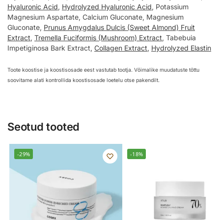
Hyaluronic Acid
,
Hydrolyzed Hyaluronic Acid
, Potassium
Magnesium Aspartate, Calcium Gluconate, Magnesium
Gluconate,
Prunus Amygdalus Dulcis (Sweet Almond) Fruit
Extract
,
Tremella Fuciformis (Mushroom) Extract
, Tabebuia
Impetiginosa Bark Extract,
Collagen Extract
,
Hydrolyzed Elastin
Toote koostise ja koostisosade eest vastutab tootja. Võimalike muudatuste tõttu
soovitame alati kontrollida koostisosade loetelu otse pakendilt.
Seotud tooted
-29%
-18%