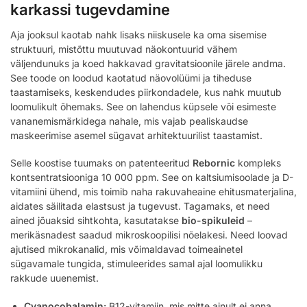
karkassi tugevdamine
Aja jooksul kaotab nahk lisaks niiskusele ka oma sisemise
struktuuri, mistõttu muutuvad näokontuurid vähem
väljendunuks ja koed hakkavad gravitatsioonile järele andma.
See toode on loodud kaotatud näovolüümi ja tiheduse
taastamiseks, keskendudes piirkondadele, kus nahk muutub
loomulikult õhemaks. See on lahendus küpsele või esimeste
vananemismärkidega nahale, mis vajab pealiskaudse
maskeerimise asemel sügavat arhitektuurilist taastamist.
Selle koostise tuumaks on patenteeritud
Rebornic
kompleks
kontsentratsiooniga 10 000 ppm. See on kaltsiumisoolade ja D-
vitamiini ühend, mis toimib naha rakuvaheaine ehitusmaterjalina,
aidates säilitada elastsust ja tugevust. Tagamaks, et need
ained jõuaksid sihtkohta, kasutatakse
bio-spikuleid
–
merikäsnadest saadud mikroskoopilisi nõelakesi. Need loovad
ajutised mikrokanalid, mis võimaldavad toimeainetel
sügavamale tungida, stimuleerides samal ajal loomulikku
rakkude uuenemist.
Cyanocobalamin:
B12-vitamiin, mis mitte ainult ei anna