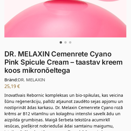
DR. MELAXIN Cemenrete Cyano
Pink Spicule Cream – taastav kreem
koos mikronõeltega
Bränd:
DR. MELAXIN
25,19
€
Inovatīvais Rebornic kompleksas un bio-spikulas, kas veicina
šūnu reģenerāciju, palīdz atjaunot zaudēto sejas apjomu un
nostiprināt ādas karkasu. Dr. Melaxin Cemenrete Cyano rozā
krēms ar B12 vitamīnu un kolagēnu intensīvi savelk ādu un
aizpilda grumbiņas. Maigā šerbeta tekstūra acumirklī
iesūcas, piešķirot nobriedušai ādai samtainu maigumu,