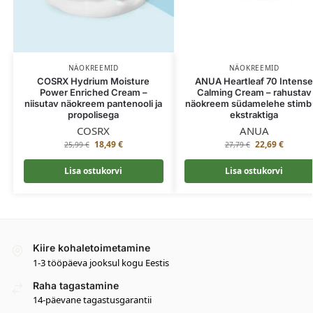
NÄOKREEMID
NÄOKREEMID
COSRX Hydrium Moisture
ANUA Heartleaf 70 Intens
Power Enriched Cream –
Calming Cream – rahustav
niisutav näokreem pantenooli ja
näokreem südamelehe stimb
propolisega
ekstraktiga
COSRX
ANUA
18,49
€
22,69
€
25,99
€
27,79
€
Lisa ostukorvi
Lisa ostukorvi
Kiire kohaletoimetamine
1-3 tööpäeva jooksul kogu Eestis
Raha tagastamine
14-päevane tagastusgarantii