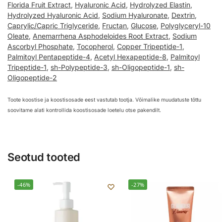
Florida Fruit Extract
,
Hyaluronic Acid
,
Hydrolyzed Elastin
,
Hydrolyzed Hyaluronic Acid
,
Sodium Hyaluronate
,
Dextrin
,
Caprylic/Capric Triglyceride
,
Fructan
,
Glucose
,
Polyglyceryl-10
Oleate
,
Anemarrhena Asphodeloides Root Extract
,
Sodium
Ascorbyl Phosphate
,
Tocopherol
,
Copper Tripeptide-1
,
Palmitoyl Pentapeptide-4
,
Acetyl Hexapeptide-8
,
Palmitoyl
Tripeptide-1
,
sh-Polypeptide-3
,
sh-Oligopeptide-1
,
sh-
Oligopeptide-2
Toote koostise ja koostisosade eest vastutab tootja. Võimalike muudatuste tõttu
soovitame alati kontrollida koostisosade loetelu otse pakendilt.
Seotud tooted
-46%
-27%