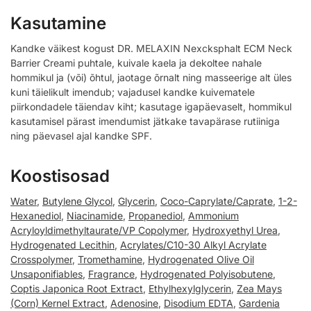
Kasutamine
Kandke väikest kogust DR. MELAXIN Nexcksphalt ECM Neck
Barrier Creami puhtale, kuivale kaela ja dekoltee nahale
hommikul ja (või) õhtul, jaotage õrnalt ning masseerige alt üles
kuni täielikult imendub; vajadusel kandke kuivematele
piirkondadele täiendav kiht; kasutage igapäevaselt, hommikul
kasutamisel pärast imendumist jätkake tavapärase rutiiniga
ning päevasel ajal kandke SPF.
Koostisosad
Water
,
Butylene Glycol
,
Glycerin
,
Coco-Caprylate/Caprate
,
1-2-
Hexanediol
,
Niacinamide
,
Propanediol
,
Ammonium
Acryloyldimethyltaurate/VP Copolymer
,
Hydroxyethyl Urea
,
Hydrogenated Lecithin
,
Acrylates/C10-30 Alkyl Acrylate
Crosspolymer
,
Tromethamine
,
Hydrogenated Olive Oil
Unsaponifiables
,
Fragrance
,
Hydrogenated Polyisobutene
,
Coptis Japonica Root Extract
,
Ethylhexylglycerin
,
Zea Mays
(Corn) Kernel Extract
,
Adenosine
,
Disodium EDTA
,
Gardenia