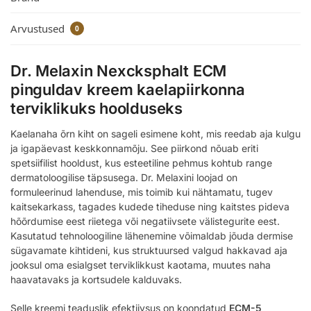
Arvustused
0
Dr. Melaxin Nexcksphalt ECM
pinguldav kreem kaelapiirkonna
terviklikuks hoolduseks
Kaelanaha õrn kiht on sageli esimene koht, mis reedab aja kulgu
ja igapäevast keskkonnamõju. See piirkond nõuab eriti
spetsiifilist hooldust, kus esteetiline pehmus kohtub range
dermatoloogilise täpsusega. Dr. Melaxini loojad on
formuleerinud lahenduse, mis toimib kui nähtamatu, tugev
kaitsekarkass, tagades kudede tiheduse ning kaitstes pideva
hõõrdumise eest riietega või negatiivsete välistegurite eest.
Kasutatud tehnoloogiline lähenemine võimaldab jõuda dermise
sügavamate kihtideni, kus struktuursed valgud hakkavad aja
jooksul oma esialgset terviklikkust kaotama, muutes naha
haavatavaks ja kortsudele kalduvaks.
Selle kreemi teaduslik efektiivsus on koondatud
ECM-5