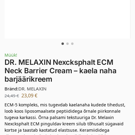
Müük!
DR. MELAXIN Nexcksphalt ECM
Neck Barrier Cream – kaela naha
barjäärikreem
Bränd:
DR. MELAXIN
23,09
€
24,49
€
ECM-5 kompleks, mis tugevdab kaelanaha kudede tihedust,
loob koos liposomaalsete peptiididega õrnale piirkonnale
tugeva karkassi. Õrna palsami tekstuuriga Dr. Melaxin
Nexcksphalt ECM pinguldav kreem silub tõhusalt sügavaid
kortse ja taastab kaotatud elastsuse. Keramiididega