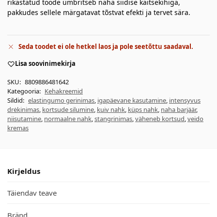
rikastatud toode ümbritseb naha siidise kaitsekihiga,
pakkudes sellele märgatavat tõstvat efekti ja tervet sära.
Seda toodet ei ole hetkel laos ja pole seetõttu saadaval.
Lisa soovinimekirja
SKU:
8809886481642
Kategooria:
Kehakreemid
Sildid:
elastingumo gerinimas
,
igapäevane kasutamine
,
intensyvus
drėkinimas
,
kortsude silumine
,
kuiv nahk
,
küps nahk
,
naha barjäär
,
niisutamine
,
normaalne nahk
,
stangrinimas
,
väheneb kortsud
,
veido
kremas
Kirjeldus
Täiendav teave
Bränd