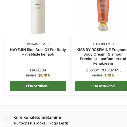
KEHAKREEMID
KEHAKREEMID
HAYEJIN Rice Bran Oil For Body
KISS BY ROSEMINE Fragran
– riisikliide kehaõli
Body Cream (Glamour
Precious) – parfumeeritud
kehakreem
HAYEJIN
KISS BY ROSEMINE
20,79
€
9,79
€
38,49
€
13,49
€
Lisa ostukorvi
Lisa ostukorvi
Kiire kohaletoimetamine
1-3 tööpäeva jooksul kogu Eestis