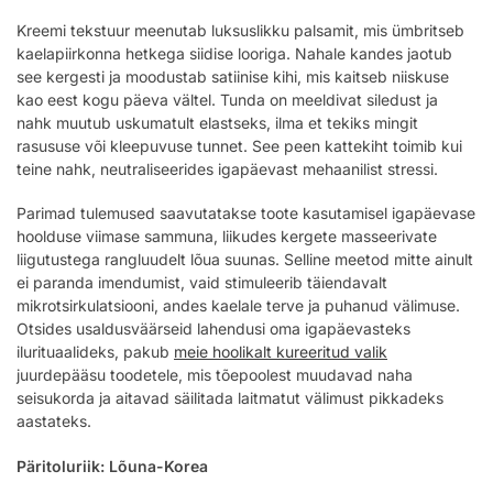
Kreemi tekstuur meenutab luksuslikku palsamit, mis ümbritseb
kaelapiirkonna hetkega siidise looriga. Nahale kandes jaotub
see kergesti ja moodustab satiinise kihi, mis kaitseb niiskuse
kao eest kogu päeva vältel. Tunda on meeldivat siledust ja
nahk muutub uskumatult elastseks, ilma et tekiks mingit
rasususe või kleepuvuse tunnet. See peen kattekiht toimib kui
teine nahk, neutraliseerides igapäevast mehaanilist stressi.
Parimad tulemused saavutatakse toote kasutamisel igapäevase
hoolduse viimase sammuna, liikudes kergete masseerivate
liigutustega rangluudelt lõua suunas. Selline meetod mitte ainult
ei paranda imendumist, vaid stimuleerib täiendavalt
mikrotsirkulatsiooni, andes kaelale terve ja puhanud välimuse.
Otsides usaldusväärseid lahendusi oma igapäevasteks
ilurituaalideks, pakub
meie hoolikalt kureeritud valik
juurdepääsu toodetele, mis tõepoolest muudavad naha
seisukorda ja aitavad säilitada laitmatut välimust pikkadeks
aastateks.
Päritoluriik: Lõuna-Korea