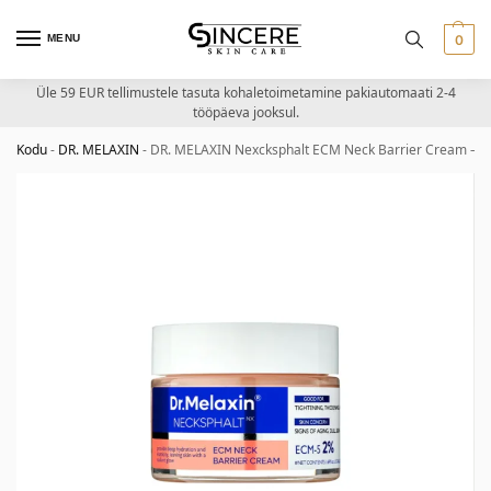
MENU
0
Üle 59 EUR tellimustele tasuta kohaletoimetamine pakiautomaati 2-4
tööpäeva jooksul.
Kodu
-
DR. MELAXIN
-
DR. MELAXIN Nexcksphalt ECM Neck Barrier Cream – ka