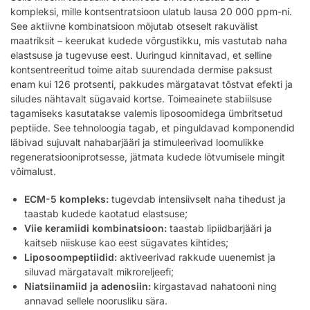
kompleksi, mille kontsentratsioon ulatub lausa 20 000 ppm-ni.
See aktiivne kombinatsioon mõjutab otseselt rakuvälist
maatriksit – keerukat kudede võrgustikku, mis vastutab naha
elastsuse ja tugevuse eest. Uuringud kinnitavad, et selline
kontsentreeritud toime aitab suurendada dermise paksust
enam kui 126 protsenti, pakkudes märgatavat tõstvat efekti ja
siludes nähtavalt sügavaid kortse. Toimeainete stabiilsuse
tagamiseks kasutatakse valemis liposoomidega ümbritsetud
peptiide. See tehnoloogia tagab, et pinguldavad komponendid
läbivad sujuvalt nahabarjääri ja stimuleerivad loomulikke
regeneratsiooniprotsesse, jätmata kudede lõtvumisele mingit
võimalust.
ECM-5 kompleks:
tugevdab intensiivselt naha tihedust ja
taastab kudede kaotatud elastsuse;
Viie keramiidi kombinatsioon:
taastab lipiidbarjääri ja
kaitseb niiskuse kao eest sügavates kihtides;
Liposoompeptiidid:
aktiveerivad rakkude uuenemist ja
siluvad märgatavalt mikroreljeefi;
Niatsiinamiid ja adenosiin:
kirgastavad nahatooni ning
annavad sellele noorusliku sära.