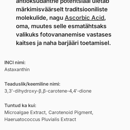
antioksüdantne potentsiaal ületab
märkimisväärselt traditsiooniliste
molekulide, nagu
Ascorbic Acid
,
oma, muutes selle esmatähtsaks
valikuks fotovananemise vastases
kaitses ja naha barjääri toetamisel.
INCI nimi:
Astaxanthin
Teaduslik/keemiline nimi:
3,3′-dihydroxy-β,β-carotene-4,4′-dione
Tuntud ka kui:
Microalgae Extract, Carotenoid Pigment,
Haeruatococcus Pluvialis Extract