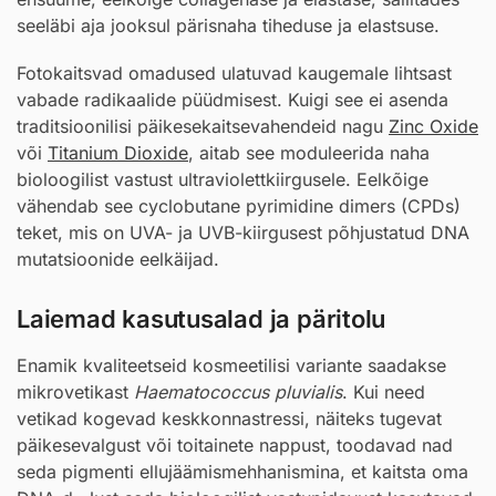
seeläbi aja jooksul pärisnaha tiheduse ja elastsuse.
Fotokaitsvad omadused ulatuvad kaugemale lihtsast
vabade radikaalide püüdmisest. Kuigi see ei asenda
traditsioonilisi päikesekaitsevahendeid nagu
Zinc Oxide
või
Titanium Dioxide
, aitab see moduleerida naha
bioloogilist vastust ultraviolettkiirgusele. Eelkõige
vähendab see cyclobutane pyrimidine dimers (CPDs)
teket, mis on UVA- ja UVB-kiirgusest põhjustatud DNA
mutatsioonide eelkäijad.
Laiemad kasutusalad ja päritolu
Enamik kvaliteetseid kosmeetilisi variante saadakse
mikrovetikast
Haematococcus pluvialis
. Kui need
vetikad kogevad keskkonnastressi, näiteks tugevat
päikesevalgust või toitainete nappust, toodavad nad
seda pigmenti ellujäämismehhanismina, et kaitsta oma