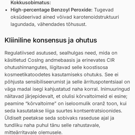
Kokkusobimatus:
High-percentage Benzoyl Peroxide:
Tugevad
oksüdeerivad ained võivad karotenoidstruktuuri
lagundada, vähendades tõhusust.
Kliiniline konsensus ja ohutus
Regulatiivsed asutused, sealhulgas need, mida on
käsitletud CosIng andmebaasis ja erinevates CIR
ohutushinnangutes, liigitavad selle koostisosa
kosmeetikatoodetes kasutamiseks ohutuks. See ei
põhjusta sensibiliseerumist ja selle ärrituspotentsiaal on
väga madal isegi kahjustatud naha korral. Inimuuringud
näitavad järjepidevalt, et olulisi kõrvaltoimeid ei esine;
peamine “kõrvaltoime” on iseloomulik oranž toon, kui
seda kasutatakse liiga suurtes kontsentratsioonides.
Üldiselt peetakse seda sobivaks raseduse ajal ja
tundliku naha puhul tänu selle rahustavale,
mitteärritavale olemusele.