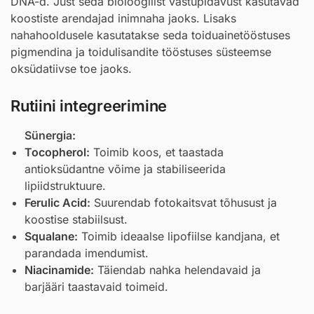
DNA-d. Just seda bioloogilist vastupidavust kasutavad
koostiste arendajad inimnaha jaoks. Lisaks
nahahooldusele kasutatakse seda toiduainetööstuses
pigmendina ja toidulisandite tööstuses süsteemse
oksüdatiivse toe jaoks.
Rutiini integreerimine
Sünergia:
Tocopherol
:
Toimib koos, et taastada
antioksüdantne võime ja stabiliseerida
lipiidstruktuure.
Ferulic Acid
:
Suurendab fotokaitsvat tõhusust ja
koostise stabiilsust.
Squalane
:
Toimib ideaalse lipofiilse kandjana, et
parandada imendumist.
Niacinamide
:
Täiendab nahka helendavaid ja
barjääri taastavaid toimeid.