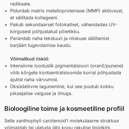
radikaale.
Pidurdab matrix metalloproteinase (MMP) aktiivsust,
et säilitada kollageeni.
Pakub sekundaarset fotokaitset, vähendades UV-
kiirgusest põhjustatud põletikku.
Parandab naha tekstuuri ja niiskuse säilitamist
barjääri tugevdamise kaudu.
Võimalikud riskid:
Intensiivne looduslik pigmentatsioon (oranž/punane)
võib kõrgete kontsentratsioonide korral põhjustada
ajutist naha värvumist.
Oksüdatiivne lagunemine, kui see puutub kokku
pikaajalise valguse ja õhuga.
Bioloogiline toime ja kosmeetiline profiil
Selle xanthophyll carotenoid’i molekulaarne struktuur
võimaldab tal ulatuda läbi kogu rakulise lipiidkihi.