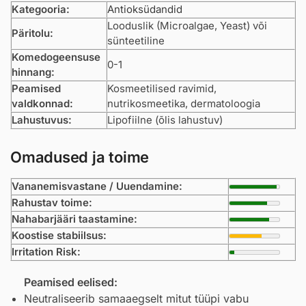
Kategooria:
Antioksüdandid
Looduslik (Microalgae, Yeast) või
Päritolu:
sünteetiline
Komedogeensuse
0-1
hinnang:
Peamised
Kosmeetilised ravimid,
valdkonnad:
nutrikosmeetika, dermatoloogia
Lahustuvus:
Lipofiilne (õlis lahustuv)
Omadused ja toime
Vananemisvastane / Uuendamine:
Rahustav toime:
Nahabarjääri taastamine:
Koostise stabiilsus:
Irritation Risk:
Peamised eelised:
Neutraliseerib samaaegselt mitut tüüpi vabu