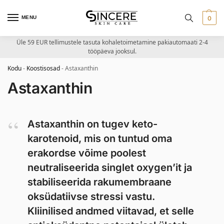
MENU
0
Üle 59 EUR tellimustele tasuta kohaletoimetamine pakiautomaati 2-4
tööpäeva jooksul.
Kodu
-
Koostisosad
-
Astaxanthin
Astaxanthin
Astaxanthin on tugev keto-
karotenoid, mis on tuntud oma
erakordse võime poolest
neutraliseerida singlet oxygen’it ja
stabiliseerida rakumembraane
oksüdatiivse stressi vastu.
Kliinilised andmed viitavad, et selle