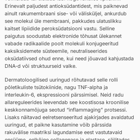
Erinevalt paljudest antioksüdantidest, mis paiknevad
ainult rakumembraani sise- või välisküljel, ankurdub
see molekul üle membraani, pakkudes ulatuslikku
kaitset lipiidide peroksüdatsiooni vastu. Selline
paigutus soodustab elektronide tõhusat ülekannet
vabade radikaalide poolt molekuli konjugeeritud
kaksiksidemete süsteemile, neutraliseerides
oksüdatiivsed ohud enne, kui need jõuavad kahjustada
DNA-d või struktuurseid valke.
Dermatoloogilised uuringud rõhutavad selle rolli
põletikuliste tsütokiinide, nagu TNF-alpha ja
interleukin-6, ekspressiooni pärssimisel. Neid radu
allareguleerides leevendab see koostisosa kroonilise
keskkonnamõjuga seotud “inflammaging” protsessi.
Lisaks näitavad eelretsenseeritud ajakirjades avaldatud
uuringud, et paikne kasutamine võib pärssida
rakuvälise maatriksi lagundamise eest vastutavaid
ensüüme, eelkõige collagenase ja elastase, säilitades