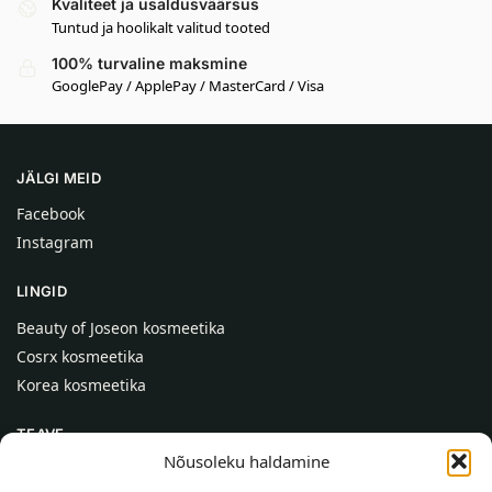
Kvaliteet ja usaldusväärsus
Tuntud ja hoolikalt valitud tooted
100% turvaline maksmine
GooglePay / ApplePay / MasterCard / Visa
JÄLGI MEID
Facebook
Instagram
LINGID
Beauty of Joseon kosmeetika
Cosrx kosmeetika
Korea kosmeetika
TEAVE
Nõusoleku haldamine
Meist