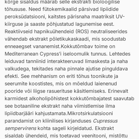
kõrge sisaldus määrab selle ekstrakti bioloogilise
tõhususe. Need fütokemikaalid pärsivad lipiidide
peroksüdatsiooni, kaitstes pärisnaha maatriksit UV-
kiirguse ja saaste põhjustatud lagunemise eest.
Reaktiivseid hapnikuühendeid (ROS) neutraliseerides
vähendab ekstrakt põletikukaskaadi, mis soodustab
enneaegset vananemist.Kokkutõmbav toime on
Mediterranean Cypress’i iseloomulik tunnus. Lehtedes
leiduvad tanniinid interakteeruvad limaskesta ja naha
valkudega, tekitades naha pinnale ajutise pinguldava
efekti. See mehhanism on eriti tõhus toonikute ja
seerumite koostistes, mis on mõeldud laienenud
pooride või liigse rasuerituse käsitlemiseks. Erinevalt
karmidest alkoholipõhistest kokkutõmbajatest saavutab
see botaaniline ekstrakt naha viimistlemise ilma
lipiidbarjääri kahjustamata.Mikrotsirkulatsiooni
parandamist on kliinilises kirjanduses
Cupressus
sempervirens
kohta sageli kirjeldatud. Ekstrakt
sisaldab ühendeid, mis toetavad veenitooni, mistõttu