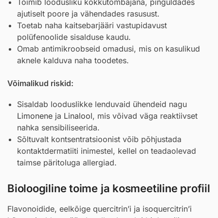
Toimib loodusliku kokkutõmbajana, pinguldades
ajutiselt poore ja vähendades rasusust.
Toetab naha kaitsebarjääri vastupidavust
polüfenoolide sisalduse kaudu.
Omab antimikroobseid omadusi, mis on kasulikud
aknele kalduva naha toodetes.
Võimalikud riskid:
Sisaldab looduslikke lenduvaid ühendeid nagu
Limonene
ja
Linalool
, mis võivad väga reaktiivset
nahka sensibiliseerida.
Sõltuvalt kontsentratsioonist võib põhjustada
kontaktdermatiiti inimestel, kellel on teadaolevad
taimse päritoluga allergiad.
Bioloogiline toime ja kosmeetiline profiil
Flavonoidide, eelkõige quercitrin’i ja isoquercitrin’i