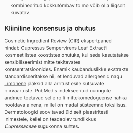
kombineeritud kokkutõmbav toime võib olla liigselt
kuivatav.
Kliiniline konsensus ja ohutus
Cosmetic Ingredient Review (CIR) ekspertpaneel
hindab Cupressus Sempervirens Leaf Extract’i
kosmeetilistes koostistes ohutuks, kui seda kasutatakse
sensibiliseerimist mitte tekitavates
kontsentratsioonides. Enamik kaubanduslikke ekstrakte
standardiseeritakse nii, et lenduvad allergeenid nagu
Limonene
jääksid alla ärritust esile kutsuvate
piirväärtuste. PubMedis indekseeritud uuringute
andmed toetavad selle rolli mittekomedogeense nahka
hooldava ainena, millel on madal süsteemne toksilisus.
Dermatoloogid soovitavad üldiselt plaastritesti
inimestele, kellel on teadaolev tundlikkus
Cupressaceae
sugukonna suhtes.