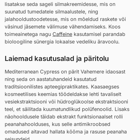
lisatakse seda sageli silmakreemidesse, mis on
suunatud tumedatele silmaalustele, ning
jalahooldustoodetesse, mis on mõeldud raskete või
väsinud jäsemete välimuse vähendamiseks. Koos
toimeainetega nagu
Caffeine
kasutamisel parandab
bioloogiline sünergia lokaalse vedeliku äravoolu.
Laiemad kasutusalad ja päritolu
Mediterranean Cypress on pärit Vahemere idaosast
ning seda on aastatuhandeid kasutatud
traditsioonilistes apteegipraktikates. Kaasaegses
kosmeetilises keemias töödeldakse lehti tavaliselt
vesiekstraktsiooni või hüdroglükoolse ekstraktsiooni
teel, et säilitada kuumatundlikud polüfenoolid. Lisaks
näohooldusele täidab ekstrakt funktsionaalset rolli
peanahahoolduses, kus selle antimikroobsed
omadused aitavad hallata kõõma ja rasuse peanaha
seisundeid.