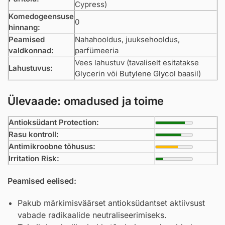
Cypress)
Komedogeensuse
0
hinnang:
Peamised
Nahahooldus, juuksehooldus,
valdkonnad:
parfümeeria
Vees lahustuv (tavaliselt esitatakse
Lahustuvus:
Glycerin
või
Butylene Glycol
baasil)
Ülevaade: omadused ja toime
Antioksüdant Protection:
Rasu kontroll:
Antimikroobne tõhusus:
Irritation Risk:
Peamised eelised:
Pakub märkimisväärset antioksüdantset aktiivsust
vabade radikaalide neutraliseerimiseks.