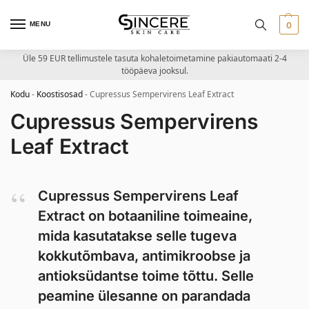
MENU
0
Üle 59 EUR tellimustele tasuta kohaletoimetamine pakiautomaati 2-4
tööpäeva jooksul.
Kodu
-
Koostisosad
-
Cupressus Sempervirens Leaf Extract
Cupressus Sempervirens
Leaf Extract
Cupressus Sempervirens Leaf
Extract on botaaniline toimeaine,
mida kasutatakse selle tugeva
kokkutõmbava, antimikroobse ja
antioksüdantse toime tõttu. Selle
peamine ülesanne on parandada