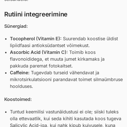
Rutiini integreerimine
Sünergiad:
Tocopherol
(Vitamin E):
Suurendab koostise üldist
lipiidfaasi antioksüdantset võimekust.
Ascorbic Acid
(Vitamin C):
Toimib koos
flavonoididega, et muuta jumet kirkamaks ja
pakkuda paremat fotokaitset.
Caffeine
:
Tugevdab turseid vähendavat ja
mikrotsirkulatsiooni parandavat toimet silmaümbruse
hoolduses.
Koostoimed:
Tuntud keemilisi vastunäidustusi ei ole; siiski tuleks
olla ettevaatlik, kui seda kihiti kasutada koos tugeva
Salicylic Acid
-iga, kui nahk kipub kuivusele, kuna