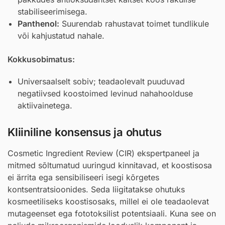
stabiliseerimisega.
Panthenol
:
Suurendab rahustavat toimet tundlikule
või kahjustatud nahale.
Kokkusobimatus:
Universaalselt sobiv; teadaolevalt puuduvad
negatiivsed koostoimed levinud nahahoolduse
aktiivainetega.
Kliiniline konsensus ja ohutus
Cosmetic Ingredient Review (CIR) ekspertpaneel ja
mitmed sõltumatud uuringud kinnitavad, et koostisosa
ei ärrita ega sensibiliseeri isegi kõrgetes
kontsentratsioonides. Seda liigitatakse ohutuks
kosmeetiliseks koostisosaks, millel ei ole teadaolevat
mutageenset ega fototoksilist potentsiaali. Kuna see on