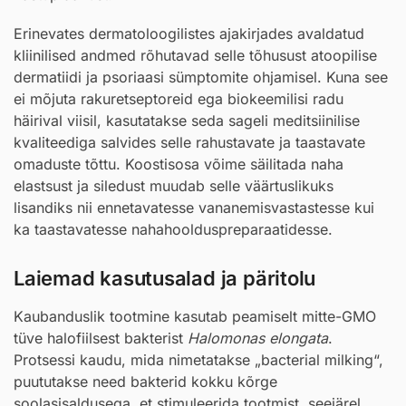
Erinevates dermatoloogilistes ajakirjades avaldatud
kliinilised andmed rõhutavad selle tõhusust atoopilise
dermatiidi ja psoriaasi sümptomite ohjamisel. Kuna see
ei mõjuta rakuretseptoreid ega biokeemilisi radu
häirival viisil, kasutatakse seda sageli meditsiinilise
kvaliteediga salvides selle rahustavate ja taastavate
omaduste tõttu. Koostisosa võime säilitada naha
elastsust ja siledust muudab selle väärtuslikuks
lisandiks nii ennetavatesse vananemisvastastesse kui
ka taastavatesse nahahoolduspreparaatidesse.
Laiemad kasutusalad ja päritolu
Kaubanduslik tootmine kasutab peamiselt mitte-GMO
tüve halofiilsest bakterist
Halomonas elongata
.
Protsessi kaudu, mida nimetatakse „bacterial milking“,
puututakse need bakterid kokku kõrge
soolasisaldusega, et stimuleerida tootmist, seejärel