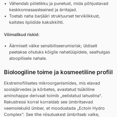
Vähendab põletikku ja punetust, mida põhjustavad
keskkonnasaasteained ja ärritajad.
Toetab naha barjääri struktuurset terviklikkust,
kaitstes lipiidide kaksikkihti.
Võimalikud riskid:
Äärmiselt väike sensibiliseerumisrisk; üldiselt
peetakse ohutuks kõigile nahatüüpidele, sealhulgas
atoopilisele nahale.
Bioloogiline toime ja kosmeetiline profiil
Ekstremofiilsetes mikroorganismides, mis elavad
soolajärvedes ja kõrbetes, avastatud tsükliline
aminohappe derivaat toimib „eelistatud lahustina“.
Rakustressi korral korraldab see ümbritsevad
veemolekulid ümber, et moodustada „Ectoin Hydro
Complex“. See tihe niisutuskest ümbritseb valke,