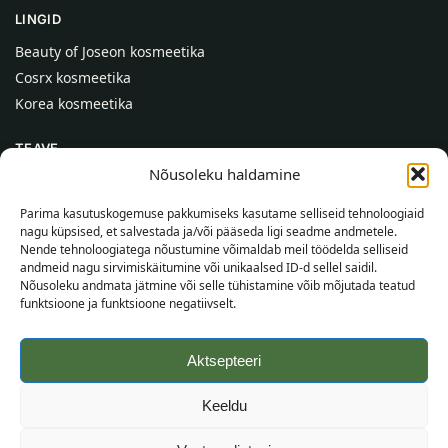
LINGID
Beauty of Joseon kosmeetika
Cosrx kosmeetika
Korea kosmeetika
TEAVE
Nõusoleku haldamine
Meist
Kontaktid
Parima kasutuskogemuse pakkumiseks kasutame selliseid tehnoloogiaid
nagu küpsised, et salvestada ja/või pääseda ligi seadme andmetele.
Abi
Nende tehnoloogiatega nõustumine võimaldab meil töödelda selliseid
andmeid nagu sirvimiskäitumine või unikaalsed ID-d sellel saidil.
TEAVE OSTJALE
Nõusoleku andmata jätmine või selle tühistamine võib mõjutada teatud
funktsioone ja funktsioone negatiivselt.
Tarnetingimused
Tingimused
Aktsepteeri
Privaatsuspoliitika
Veebikaart
Keeldu
©
2026
SincereSkin.ee
Kõik õigused kaitstud.