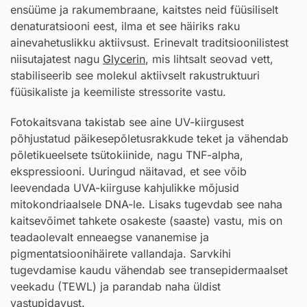
ensüüme ja rakumembraane, kaitstes neid füüsiliselt
denaturatsiooni eest, ilma et see häiriks raku
ainevahetuslikku aktiivsust. Erinevalt traditsioonilistest
niisutajatest nagu
Glycerin
, mis lihtsalt seovad vett,
stabiliseerib see molekul aktiivselt rakustruktuuri
füüsikaliste ja keemiliste stressorite vastu.
Fotokaitsvana takistab see aine UV-kiirgusest
põhjustatud päikesepõletusrakkude teket ja vähendab
põletikueelsete tsütokiinide, nagu TNF-alpha,
ekspressiooni. Uuringud näitavad, et see võib
leevendada UVA-kiirguse kahjulikke mõjusid
mitokondriaalsele DNA-le. Lisaks tugevdab see naha
kaitsevõimet tahkete osakeste (saaste) vastu, mis on
teadaolevalt enneaegse vananemise ja
pigmentatsioonihäirete vallandaja. Sarvkihi
tugevdamise kaudu vähendab see transepidermaalset
veekadu (TEWL) ja parandab naha üldist
vastupidavust.