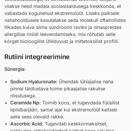
viiakse need madala soolasisaldusega keskkonda, et
vabastada kogunenud ekstremolüüt. Lisaks paiksele
nahahooldusele kasutatakse seda molekuli oftalmilistes
tilkades kuiva silma sündroomi raviks ja ninaspreides
allergilise riniidi leevendamiseks, mis rõhutab selle
kõrget bioloogilist ühilduvust ja mittetoksilist profiili.
Rutiini integreerimine
Sünergia:
Sodium Hyaluronate
:
Ühendab lühiajalise naha
pinnal täidlustava toime pikaajalise rakulise
niisutusega.
Ceramide Np
:
Toimib koos, et tugevdada füüsilist
lipiidbarjääri, samal ajal kui ekstremolüüt kaitseb
selle sees olevaid rakke.
Ascorbic Acid
:
Tugevdab keskkonnakaitset,
pakkudes antioksüdantset kaitset koos rakulise