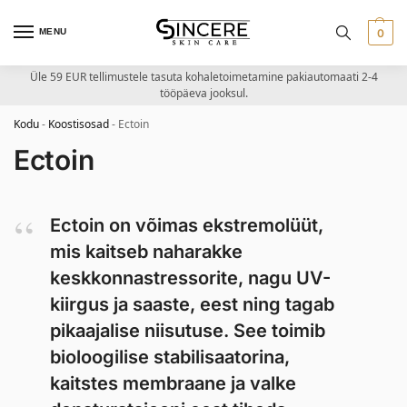
MENU
0
Üle 59 EUR tellimustele tasuta kohaletoimetamine pakiautomaati 2-4
tööpäeva jooksul.
Kodu
-
Koostisosad
-
Ectoin
Ectoin
Ectoin on võimas ekstremolüüt,
mis kaitseb naharakke
keskkonnastressorite, nagu UV-
kiirgus ja saaste, eest ning tagab
pikaajalise niisutuse. See toimib
bioloogilise stabilisaatorina,
kaitstes membraane ja valke