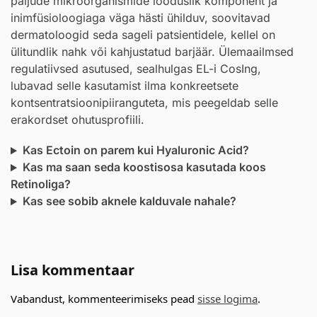
paljude mikroorganismide looduslik komponent ja
inimfüsioloogiaga väga hästi ühilduv, soovitavad
dermatoloogid seda sageli patsientidele, kellel on
ülitundlik nahk või kahjustatud barjäär. Ülemaailmsed
regulatiivsed asutused, sealhulgas EL-i CosIng,
lubavad selle kasutamist ilma konkreetsete
kontsentratsioonipiiranguteta, mis peegeldab selle
erakordset ohutusprofiili.
Kas Ectoin on parem kui Hyaluronic Acid?
Kas ma saan seda koostisosa kasutada koos
Retinoliga?
Kas see sobib aknele kalduvale nahale?
Lisa kommentaar
Vabandust, kommenteerimiseks pead
sisse logima
.