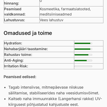
0
hinnang:
Peamised
Kosmeetika, farmaatsiatooted,
valdkonnad:
meditsiiniseadmed
Lahustuvus:
Vees lahustuv
Omadused ja toime
Hydration:
Nahabarjääri taastamine:
Rahustav toime:
Anti-Aging:
Irritation Risk:
Peamised eelised:
Tagab intensiivse, mitmepäevase niiskuse
säilitamise, stabiliseerides naha veesidumisvõimet.
Kaitseb naha immuunrakke (Langerhansi rakke) UV-
kiirgusest põhjustatud kahjustuste eest.