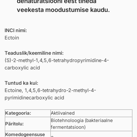
denaturatsiooni eest tiheda
veekesta moodustumise kaudu.
INCI nimi:
Ectoin
Teaduslik/keemiline nimi:
(S)-2-methyl-1,4,5,6-tetrahydropyrimidine-4-
carboxylic acid
Tuntud ka kui:
Ectoine, 1,4,5,6-tetrahydro-2-methyl-4-
pyrimidinecarboxylic acid
Kategooria:
Aktiivained
Biotehnoloogia (bakteriaalne
Päritolu:
fermentatsioon)
Komedogeensuse