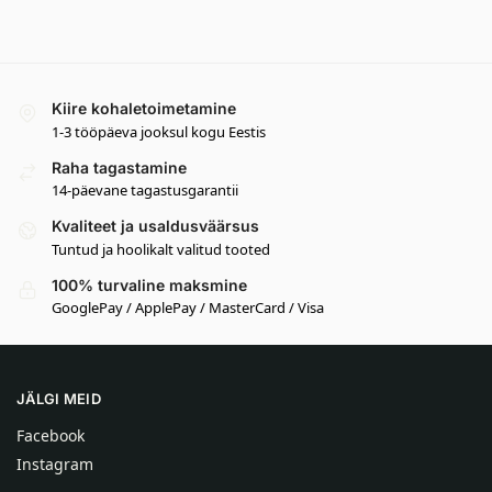
Kiire kohaletoimetamine
1-3 tööpäeva jooksul kogu Eestis
Raha tagastamine
14-päevane tagastusgarantii
Kvaliteet ja usaldusväärsus
Tuntud ja hoolikalt valitud tooted
100% turvaline maksmine
GooglePay / ApplePay / MasterCard / Visa
JÄLGI MEID
Facebook
Instagram