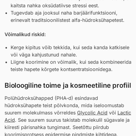
kaitsta nahka oksüdatiivse stressi eest.
Tugevdab aja jooksul naha barjäärifunktsiooni,
erinevalt traditsioonilistest alfa-hüdroksühapetest.
Võimalikud riskid:
Kerge kipitus võib tekkida, kui seda kanda katkisele
või väga kahjustunud nahale.
Liigne koorimine on võimalik, kui seda kombineerida
teiste hapete kõrgete kontsentratsioonidega.
Bioloogiline toime ja kosmeetiline profiil
Polühüdroksühapped (PHA-d) esindavad
hüdroksühapete teist põlvkonda, mida iseloomustab
suurem molekulmass võrreldes
Glycolic Acid
või
Lactic
Acid
. See suurem suurus takistab molekulil sügavale ja
kiiresti pärisnahka tungimast. Seetõttu piirdub
koorimisprotsess epidermise pindmiste kihtidega,