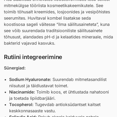
mitmekülgse tööriista kosmeetikakeemikutele. See
toimib tõhusalt kreemides, losjoonides ja vesipõhistes
seerumites. Huvitaval kombel lisatakse seda
koostisosa sageli väitesse “ilma säilitusaineteta”, kuna
see võib suurendada traditsiooniliste säilitusainete
tõhusust, alandades pH-d ja kelaatides mineraale, mida
bakterid vajavad kasvuks.
Rutiini integreerimine
Sünergiad:
Sodium Hyaluronate
:
Suurendab mitmetasandilist
niisutust ja täidlustavat toimet.
Niacinamide
:
Toimib koos, et ühtlustada nahatooni
ja toetada lipiidbarjääri.
Tocopherol
:
Tugevdab antioksüdantset kaitset
keskkonnasaaste vastu.
Salicylic Acid
:
Pakub aknele kalduvale nahale