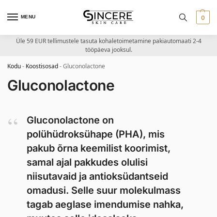
MENU
0
Üle 59 EUR tellimustele tasuta kohaletoimetamine pakiautomaati 2-4
tööpäeva jooksul.
Kodu
-
Koostisosad
-
Gluconolactone
Gluconolactone
Gluconolactone on
polühüdroksühape (PHA), mis
pakub õrna keemilist koorimist,
samal ajal pakkudes olulisi
niisutavaid ja antioksüdantseid
omadusi. Selle suur molekulmass
tagab aeglase imendumise nahka,