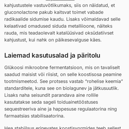
kahjustustele vastuvõtlikumaks, siis on näidatud, et
gluconolactone pakub kaitsvat toimet vabade
radikaalide sidumise kaudu. Lisaks võimaldavad selle
kelaativad omadused siduda metalliioone, näiteks
rauda, mis teadaolevalt katalüüsivad oksüdatiivset
kahjustust, kui nahk on päikesevalguse käes.
Laiemad kasutusalad ja päritolu
Glükoosi mikroobne fermentatsioon, mis on tavaliselt
saadud maisist või riisist, on selle koostisosa peamine
tootmismeetod. See protsess vastab “rohelise keemia”
standarditele, kuna see on biolagunev ja jätkusuutlik.
Lisaks naha seisundit parandava aine rollile
kasutatakse seda sageli toiduainetööstuses
sequestreeriva aine ja happesuse regulaatorina ning
farmaatsias stabilisaatorina.
Hea stabiilsus erinevates koostisvormides teeb sellest