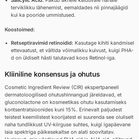
terviklikku lähenemist, eemaldades nii pinnajäägid
kui ka pooride ummistused.
Koostoimed:
Retseptiravimid retinoidid:
Kasutage kihiti kandmisel
ettevaatust, et vältida võimalikku kuivust, kuigi PHA-
d on üldiselt hästi talutavad koos
Retinol
-iga.
Kliiniline konsensus ja ohutus
Cosmetic Ingredient Review (CIR) ekspertpaneeli
dermatoloogilised ohutushinnangud järeldavad, et
gluconolactone on kosmeetikas ohutu kasutamiseks
kontsentratsioonides kuni 15%. Erinevalt paljudest
teistest keemilistest koorijatest ei suurenda see oluliselt
naha tundlikkust UV-kiirguse suhtes, kuigi igapäevane
laia spektriga päikesekaitse on alati soovitatav.