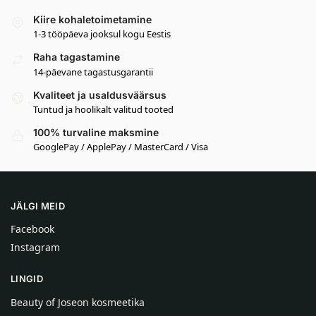
Kiire kohaletoimetamine
1-3 tööpäeva jooksul kogu Eestis
Raha tagastamine
14-päevane tagastusgarantii
Kvaliteet ja usaldusväärsus
Tuntud ja hoolikalt valitud tooted
100% turvaline maksmine
GooglePay / ApplePay / MasterCard / Visa
JÄLGI MEID
Facebook
Instagram
LINGID
Beauty of Joseon kosmeetika