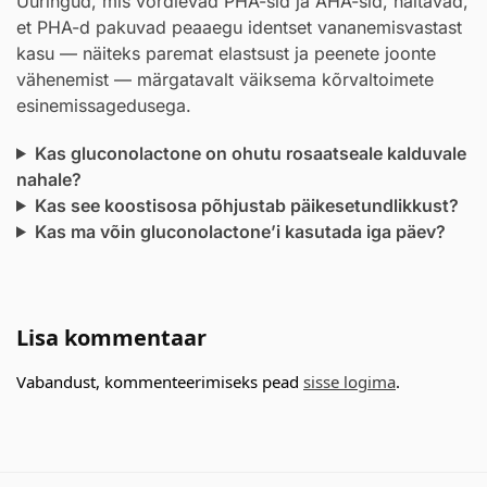
Uuringud, mis võrdlevad PHA-sid ja AHA-sid, näitavad,
et PHA-d pakuvad peaaegu identset vananemisvastast
kasu — näiteks paremat elastsust ja peenete joonte
vähenemist — märgatavalt väiksema kõrvaltoimete
esinemissagedusega.
Kas gluconolactone on ohutu rosaatseale kalduvale
nahale?
Kas see koostisosa põhjustab päikesetundlikkust?
Kas ma võin gluconolactone’i kasutada iga päev?
Lisa kommentaar
Vabandust, kommenteerimiseks pead
sisse logima
.