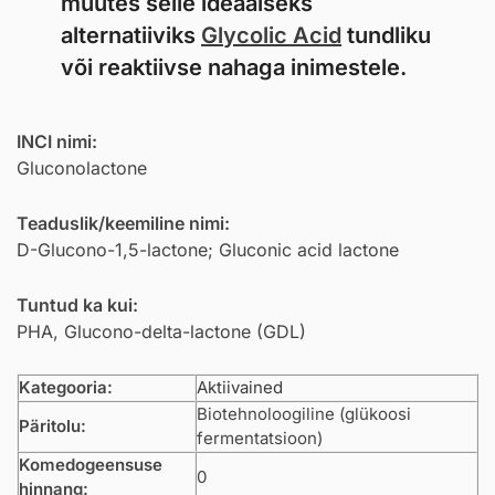
muutes selle ideaalseks
alternatiiviks
Glycolic Acid
tundliku
või reaktiivse nahaga inimestele.
INCI nimi:
Gluconolactone
Teaduslik/keemiline nimi:
D-Glucono-1,5-lactone; Gluconic acid lactone
Tuntud ka kui:
PHA, Glucono-delta-lactone (GDL)
Kategooria:
Aktiivained
Biotehnoloogiline (glükoosi
Päritolu:
fermentatsioon)
Komedogeensuse
0
hinnang: