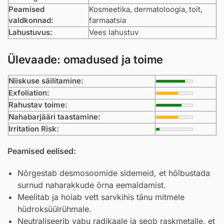
Peamised
Kosmeetika, dermatoloogia, toit,
valdkonnad:
farmaatsia
Lahustuvus:
Vees lahustuv
Ülevaade: omadused ja toime
Niiskuse säilitamine:
Exfoliation:
Rahustav toime:
Nahabarjääri taastamine:
Irritation Risk:
Peamised eelised:
Nõrgestab desmosoomide sidemeid, et hõlbustada
surnud naharakkude õrna eemaldamist.
Meelitab ja hoiab vett sarvkihis tänu mitmele
hüdroksüülrühmale.
Neutraliseerib vabu radikaale ja seob raskmetalle, et