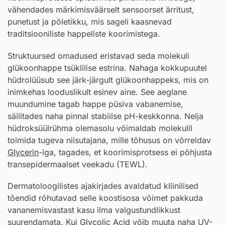
vähendades märkimisväärselt sensoorset ärritust,
punetust ja põletikku, mis sageli kaasnevad
traditsiooniliste happeliste koorimistega.
Struktuursed omadused eristavad seda molekuli
glükoonhappe tsüklilise estrina. Nahaga kokkupuutel
hüdrolüüsub see järk-järgult glükoonhappeks, mis on
inimkehas looduslikult esinev aine. See aeglane
muundumine tagab happe püsiva vabanemise,
säilitades naha pinnal stabiilse pH-keskkonna. Nelja
hüdroksüülrühma olemasolu võimaldab molekulil
toimida tugeva niisutajana, mille tõhusus on võrreldav
Glycerin
-iga, tagades, et koorimisprotsess ei põhjusta
transepidermaalset veekadu (TEWL).
Dermatoloogilistes ajakirjades avaldatud kliinilised
tõendid rõhutavad selle koostisosa võimet pakkuda
vananemisvastast kasu ilma valgustundlikkust
suurendamata. Kui
Glycolic Acid
võib muuta naha UV-