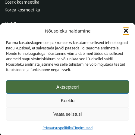
Cosrx kosmeetika
Korea kosmeetika
TEAVE
Nõusoleku haldamine
Meist
Kontaktid
Parima kasutuskogemuse pakkumiseks kasutame selliseid tehnoloogiaid
nagu küpsised, et salvestada ja/või pääseda ligi seadme andmetele.
Abi
Nende tehnoloogiatega nõustumine võimaldab meil töödelda selliseid
andmeid nagu sirvimiskäitumine või unikaalsed ID-d sellel saidil.
TEAVE OSTJALE
Nõusoleku andmata jätmine või selle tühistamine võib mõjutada teatud
funktsioone ja funktsioone negatiivselt.
Tarnetingimused
Tingimused
Aktsepteeri
Privaatsuspoliitika
Veebikaart
Keeldu
©
2026
SincereSkin.ee
Kõik õigused kaitstud.
Vaata eelistusi
Privaatsuspoliitika
Tingimused