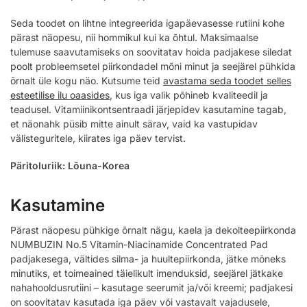
Seda toodet on lihtne integreerida igapäevasesse rutiini kohe
pärast näopesu, nii hommikul kui ka õhtul. Maksimaalse
tulemuse saavutamiseks on soovitatav hoida padjakese siledat
poolt probleemsetel piirkondadel mõni minut ja seejärel pühkida
õrnalt üle kogu näo. Kutsume teid
avastama seda toodet selles
esteetilise ilu oaasides
, kus iga valik põhineb kvaliteedil ja
teadusel. Vitamiinikontsentraadi järjepidev kasutamine tagab,
et näonahk püsib mitte ainult särav, vaid ka vastupidav
välisteguritele, kiirates iga päev tervist.
Päritoluriik: Lõuna-Korea
Kasutamine
Pärast näopesu pühkige õrnalt nägu, kaela ja dekolteepiirkonda
NUMBUZIN No.5 Vitamin-Niacinamide Concentrated Pad
padjakesega, vältides silma- ja huultepiirkonda, jätke mõneks
minutiks, et toimeained täielikult imenduksid, seejärel jätkake
nahahooldusrutiini – kasutage seerumit ja/või kreemi; padjakesi
on soovitatav kasutada iga päev või vastavalt vajadusele,