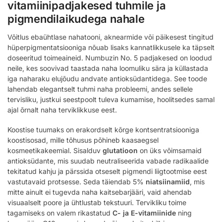
vitamiinipadjakesed tuhmile ja
pigmendilaikudega nahale
Võitlus ebaühtlase nahatooni, aknearmide või päikesest tingitud
hüperpigmentatsiooniga nõuab lisaks kannatlikkusele ka täpselt
doseeritud toimeaineid. Numbuzin No. 5 padjakesed on loodud
neile, kes soovivad taastada naha loomuliku sära ja küllastada
iga naharaku elujõudu andvate antioksüdantidega. See toode
lahendab elegantselt tuhmi naha probleemi, andes sellele
tervisliku, justkui seestpoolt tuleva kumamise, hoolitsedes samal
ajal õrnalt naha terviklikkuse eest.
Koostise tuumaks on erakordselt kõrge kontsentratsiooniga
koostisosad, mille tõhusus põhineb kaasaegsel
kosmeetikakeemial. Sisalduv
glutatioon
on üks võimsamaid
antioksüdante, mis suudab neutraliseerida vabade radikaalide
tekitatud kahju ja pärssida otseselt pigmendi liigtootmise eest
vastutavaid protsesse. Seda täiendab 5%
niatsiinamiid
, mis
mitte ainult ei tugevda naha kaitsebarjääri, vaid ahendab
visuaalselt poore ja ühtlustab tekstuuri. Tervikliku toime
tagamiseks on valem rikastatud
C- ja E-vitamiinide
ning