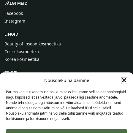
JÄLGI MEID
Facebook
Instagram
LINGID
Beauty of Joseon kosmeetika
Cosrx kosmeetika
Korea kosmeetika
TEAVE
Nõusoleku haldamine
Meist
Kontaktid
Parima kasutuskogemuse pakkumiseks kasutame selliseid tehnoloogiaid
nagu küpsised, et salvestada ja/või pääseda ligi seadme andmetele.
Abi
Nende tehnoloogiatega nõustumine võimaldab meil töödelda selliseid
andmeid nagu sirvimiskäitumine või unikaalsed ID-d sellel saidil.
TEAVE OSTJALE
Nõusoleku andmata jätmine või selle tühistamine võib mõjutada teatud
funktsioone ja funktsioone negatiivselt.
Tarnetingimused
Tingimused