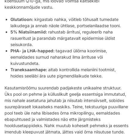
koensüüm Q10-ga, mis loovad võimsa kaitsekilbi
keskkonnamõjude vastu.
Glutatioon:
kirgastab nahka, võitleb tõhusalt tumedate
laikudega ja annab näole ühtlase, portselanilaadse tooni.
5% Niatsiinamiid:
rahustab ärritusi, reguleerib naha
rasueritust ja parandab märgatavalt epidermise üldist
seisukorda.
PHA- ja LHA-happed:
tagavad üliõrna koorimise,
eemaldades surnud naharakud ilma ärrituse või
kuivustundeta.
Traneksaamhape:
aitab kontrollida melaniini tootmist,
hoides seeläbi ära uute pigmendilaikude tekke.
Kasutamisrõõmu suurendab padjakeste unikaalne struktuur.
Üks pool on pehme ja külluslikult geelja essentsiga immutatud,
mis nahale asetatuna jahutab ja niisutab intensiivselt, sobides
suurepäraselt lokaalseks maskiks. Teine, tekstuuriga puuvillane
pool teeb üle naha libisedes õrna mikropilingu, eemaldades
ebapuhtused ja valmistades näo ette järgmisteks
hooldusetappideks. Nahk muutub koheselt pehmeks ja essents
imendub kleepuvust jätmata, jättes vaid õrna niisutuse tunde.