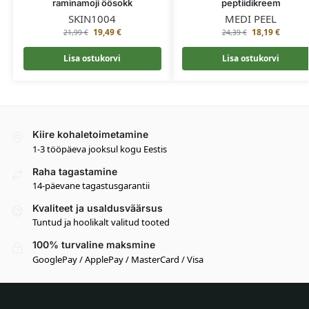
raminamoji öösokk
peptiidikreem
SKIN1004
MEDI PEEL
19,49
€
18,19
€
21,99
€
24,39
€
Lisa ostukorvi
Lisa ostukorvi
Kiire kohaletoimetamine
1-3 tööpäeva jooksul kogu Eestis
Raha tagastamine
14-päevane tagastusgarantii
Kvaliteet ja usaldusväärsus
Tuntud ja hoolikalt valitud tooted
100% turvaline maksmine
GooglePay / ApplePay / MasterCard / Visa