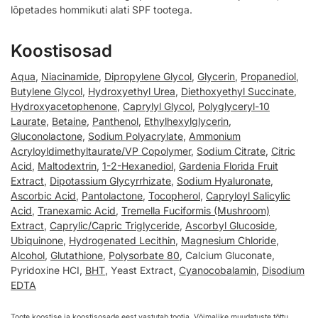
lõpetades hommikuti alati SPF tootega.
Koostisosad
Aqua
,
Niacinamide
,
Dipropylene Glycol
,
Glycerin
,
Propanediol
,
Butylene Glycol
,
Hydroxyethyl Urea
,
Diethoxyethyl Succinate
,
Hydroxyacetophenone
,
Caprylyl Glycol
,
Polyglyceryl-10
Laurate
,
Betaine
,
Panthenol
,
Ethylhexylglycerin
,
Gluconolactone
,
Sodium Polyacrylate
,
Ammonium
Acryloyldimethyltaurate/VP Copolymer
,
Sodium Citrate
,
Citric
Acid
,
Maltodextrin
,
1-2-Hexanediol
,
Gardenia Florida Fruit
Extract
,
Dipotassium Glycyrrhizate
,
Sodium Hyaluronate
,
Ascorbic Acid
,
Pantolactone
,
Tocopherol
,
Capryloyl Salicylic
Acid
,
Tranexamic Acid
,
Tremella Fuciformis (Mushroom)
Extract
,
Caprylic/Capric Triglyceride
,
Ascorbyl Glucoside
,
Ubiquinone
,
Hydrogenated Lecithin
,
Magnesium Chloride
,
Alcohol
,
Glutathione
,
Polysorbate 80
, Calcium Gluconate,
Pyridoxine HCI,
BHT
, Yeast Extract,
Cyanocobalamin
,
Disodium
EDTA
Toote koostise ja koostisosade eest vastutab tootja. Võimalike muudatuste tõttu