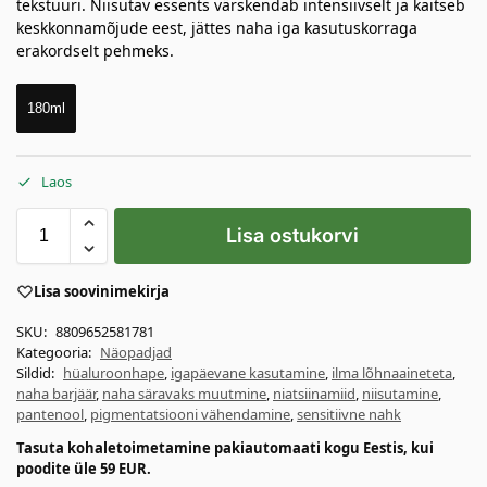
tekstuuri. Niisutav essents värskendab intensiivselt ja kaitseb
keskkonnamõjude eest, jättes naha iga kasutuskorraga
erakordselt pehmeks.
180ml
Laos
Lisa ostukorvi
Lisa soovinimekirja
SKU:
8809652581781
Kategooria:
Näopadjad
Sildid:
hüaluroonhape
,
igapäevane kasutamine
,
ilma lõhnaaineteta
,
naha barjäär
,
naha säravaks muutmine
,
niatsiinamiid
,
niisutamine
,
pantenool
,
pigmentatsiooni vähendamine
,
sensitiivne nahk
Tasuta kohaletoimetamine pakiautomaati kogu Eestis, kui
poodite üle 59 EUR.