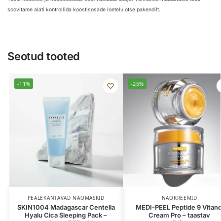
soovitame alati kontrollida koostisosade loetelu otse pakendilt.
Seotud tooted
-11%
-25%
PEALEKANTAVAD NÄOMASKID
NÄOKREEMID
SKIN1004 Madagascar Centella
MEDI-PEEL Peptide 9 Vitano
Hyalu Cica Sleeping Pack –
Cream Pro – taastav