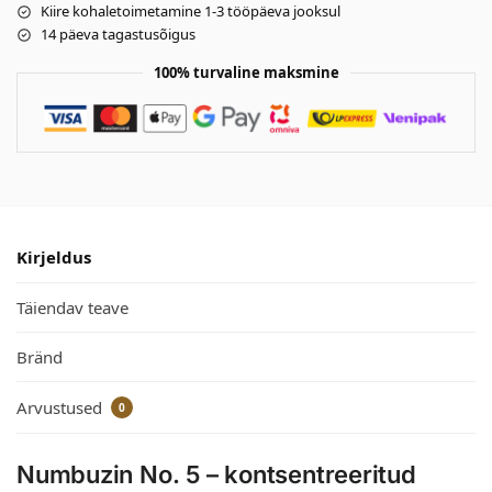
Kiire kohaletoimetamine 1-3 tööpäeva jooksul
14 päeva tagastusõigus
100% turvaline maksmine
Kirjeldus
Täiendav teave
Bränd
Arvustused
0
Numbuzin No. 5 – kontsentreeritud