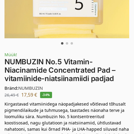
Müük!
NUMBUZIN No.5 Vitamin-
Niacinamide Concentrated Pad –
vitamiinide-niatsiinamiidi padjad
Bränd:
NUMBUZIN
17,59
€
26,49
€
-34%
Kirgastavad vitamiinidega näopadjakesed võitlevad tõhusalt
pigmendilaikude ja tuhmusega, taastades näonaha terve ja
loomuliku sära. Numbuzin No. 5 kontsentreeritud
koostisosad, nagu glutatioon ja niatsiinamiid, ühtlustavad
nahatooni, samas kui õrnad PHA- ja LHA-happed siluvad naha