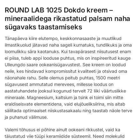
ROUND LAB 1025 Dokdo kreem –
mineraalidega rikastatud palsam naha
sügavaks taastamiseks
Tänapäeva kiire elutempo, keskkonnasaaste ja muutlikud
ilmastikuolud jätavad naha sageli kurnatuks, tundlikuks ja oma
loomulikku sära kaotanuks. Kui tavapärasest niisutusest enam
ei piisa, tuleb appi looduse puhtus, mis on inspireeritud kauge
Ulleungdo saare ookeanisügavustest. See kreem on loodud
neile, kes hindavad kompromissitut kvaliteeti ja otsivad oma
näonahale rahu. Selle olemus peitub puhtas, 1500 meetri
sügavusest ammutatud merevees, millesse loodus on
aastatuhandete jooksul kogunud tervelt 72 liiki väärtuslikke
mineraale. Magneesium, kaltsium ja tsink ei toimi siin mitte
eraldiseisvate elementidena, vaid elujõueliksiirina, mis aitab
säilitada optimaalset niiskustasakaalu ning taastab näole terve
ja puhanud välimuse.
Valemi tõhusus ei põhine ainult ookeani rikkustel, vaid ka
täiustatud viie tüüpi keramiidide süsteemil. Need molekulid