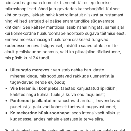
toimivad nagu naha loomulik tsement, täites epidermise
mikroskoopilised lõhed ja tugevdades kaitsebarjääri. Kui see
kiht on tugev, lakkab nahk kontrollimatult niiskust aurustamast
ning välised ärritajad ei pääse enam tundlike sügavamate
kihtideni. See kaitsev mantliosa laseb nahal hingata, samal ajal
kui kolmekordne hüaluroonhape hoolitseb sügava täitmise eest.
Erineva molekulmassiga hüalurooni osakesed tungivad
kudedesse erineval sügavusel, mistõttu saavutatakse mitte
ainult pealiskaudne pehmus, vaid ka pikaajaline täidlustunne,
mis püsib kuni 24 tundi.
Ulleungdo merevesi:
varustab nahka haruldaste
mineraalidega, mis soodustavad rakkude uuenemist ja
tugevdavad nende elujõudu;
Viie keramiidi kompleks:
taastab kahjustatud lipiidikihi,
kaitstes nägu külma, tuule ja kuiva õhu mõju eest;
Pantenool ja allantoiin:
rahustavad ärritusi, leevendavad
punetust ja pakuvad koheselt tuntavat mugavustunnet;
Kolmekordne hüaluroonhape:
seob intensiivselt niiskust
kudedesse, andes nahale elastsuse ja terve sära.
Puudutamisel meeldiv, palsamit meenutav tekstuur sulab soojal