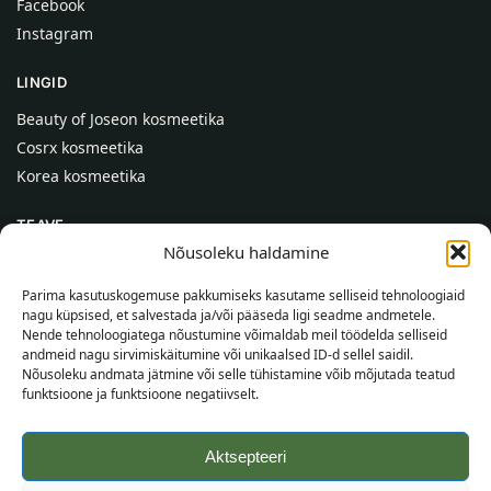
Facebook
Instagram
LINGID
Beauty of Joseon kosmeetika
Cosrx kosmeetika
Korea kosmeetika
TEAVE
Nõusoleku haldamine
Meist
Kontaktid
Parima kasutuskogemuse pakkumiseks kasutame selliseid tehnoloogiaid
nagu küpsised, et salvestada ja/või pääseda ligi seadme andmetele.
Abi
Nende tehnoloogiatega nõustumine võimaldab meil töödelda selliseid
andmeid nagu sirvimiskäitumine või unikaalsed ID-d sellel saidil.
TEAVE OSTJALE
Nõusoleku andmata jätmine või selle tühistamine võib mõjutada teatud
funktsioone ja funktsioone negatiivselt.
Tarnetingimused
Tingimused
Aktsepteeri
Privaatsuspoliitika
Veebikaart