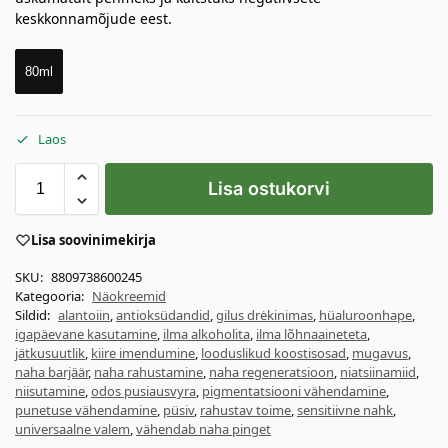
keskkonnamõjude eest.
80ml
Laos
Lisa ostukorvi
Lisa soovinimekirja
SKU:
8809738600245
Kategooria:
Näokreemid
Sildid:
alantoiin
,
antioksüdandid
,
gilus drėkinimas
,
hüaluroonhape
,
igapäevane kasutamine
,
ilma alkoholita
,
ilma lõhnaaineteta
,
jätkusuutlik
,
kiire imendumine
,
looduslikud koostisosad
,
mugavus
,
naha barjäär
,
naha rahustamine
,
naha regeneratsioon
,
niatsiinamiid
,
niisutamine
,
odos pusiausvyra
,
pigmentatsiooni vähendamine
,
punetuse vähendamine
,
püsiv
,
rahustav toime
,
sensitiivne nahk
,
universaalne valem
,
vähendab naha pinget