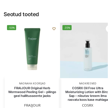
Seotud tooted
-50%
-35%
NÄONAHA KOORIJAD
NÄOKREEMID
FRAIJOUR Original Herb
COSRX Oil Free Ultra
Wormwood Peeling Gel – pilingo
Moisturizing Lotion with Bir
geel hallitusseente jaoks
Sap – niisutav kreem ilma
rasvata koos kase mahlaga
FRAIJOUR
COSRX