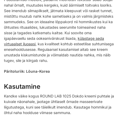
nahal õrnalt, muutudes kergeks, kuid äärmiselt toitvaks looriks.
See imendub silmapilkselt, jätmata kleepuvat või rasket tunnet,
mistõttu muutub nahk kohe sametiseks ja on valmis järgmisteks
sammudeks. See on ideaalne lõppakord nii hommikustes kui ka
õhtustes rituaalides, lukustades seerumite toimeained naha
sisse ja tagades katkematu kaitse. Kui soovite oma
igapäevaellu seda ookeanivärskust lisada,
külastage seda
virtuaalset iluoaasi
, kus kvaliteet kohtub esteetilise suhtumisega
enesehooldusesse. Regulaarsel kasutamisel aitab see kreem
unustada kiskumistunde ja võimaldab nautida nahka, mis näib
tugev, sile ja kiirgab rahu.
Päritoluriik: Lõuna-Korea
Kasutamine
Kandke väike kogus ROUND LAB 1025 Dokdo kreemi puhtale ja
kuivale näonahale, jaotage ühtlaselt õrnade masseerivate
liigutustega, kuni see täielikult imendub. Kasutage hommikul ja
õhtul naha hoolduse viimase sammuna.