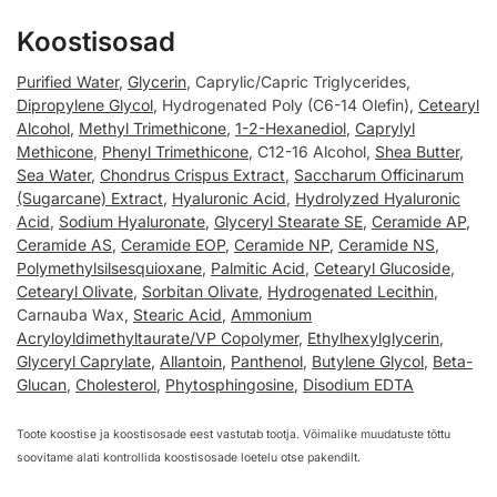
Koostisosad
Purified Water
,
Glycerin
, Caprylic/Capric Triglycerides,
Dipropylene Glycol
, Hydrogenated Poly (C6-14 Olefin),
Cetearyl
Alcohol
,
Methyl Trimethicone
,
1-2-Hexanediol
,
Caprylyl
Methicone
,
Phenyl Trimethicone
, C12-16 Alcohol,
Shea Butter
,
Sea Water
,
Chondrus Crispus Extract
,
Saccharum Officinarum
(Sugarcane) Extract
,
Hyaluronic Acid
,
Hydrolyzed Hyaluronic
Acid
,
Sodium Hyaluronate
,
Glyceryl Stearate SE
,
Ceramide AP
,
Ceramide AS
,
Ceramide EOP
,
Ceramide NP
,
Ceramide NS
,
Polymethylsilsesquioxane
,
Palmitic Acid
,
Cetearyl Glucoside
,
Cetearyl Olivate
,
Sorbitan Olivate
,
Hydrogenated Lecithin
,
Carnauba Wax,
Stearic Acid
,
Ammonium
Acryloyldimethyltaurate/VP Copolymer
,
Ethylhexylglycerin
,
Glyceryl Caprylate
,
Allantoin
,
Panthenol
,
Butylene Glycol
,
Beta-
Glucan
,
Cholesterol
,
Phytosphingosine
,
Disodium EDTA
Toote koostise ja koostisosade eest vastutab tootja. Võimalike muudatuste tõttu
soovitame alati kontrollida koostisosade loetelu otse pakendilt.