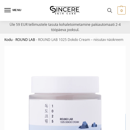
MENU
0
Üle 59 EUR tellimustele tasuta kohaletoimetamine pakiautomaati 2-4
tööpäeva jooksul.
Kodu
-
ROUND LAB
-
ROUND LAB 1025 Dokdo Cream – niisutav näokreem