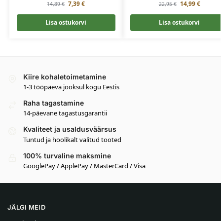
7,39
€
14,99
€
14,89
€
22,95
€
Lisa ostukorvi
Lisa ostukorvi
Kiire kohaletoimetamine
1-3 tööpäeva jooksul kogu Eestis
Raha tagastamine
14-päevane tagastusgarantii
Kvaliteet ja usaldusväärsus
Tuntud ja hoolikalt valitud tooted
100% turvaline maksmine
GooglePay / ApplePay / MasterCard / Visa
JÄLGI MEID