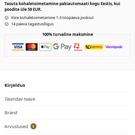
Tasuta kohaletoimetamine pakiautomaati kogu Eestis, kui
poodite üle 59 EUR.
Kiire kohaletoimetamine 1-3 tööpäeva jooksul
14 päeva tagastusõigus
100% turvaline maksmine
Kirjeldus
Täiendav teave
Bränd
Arvustused
0