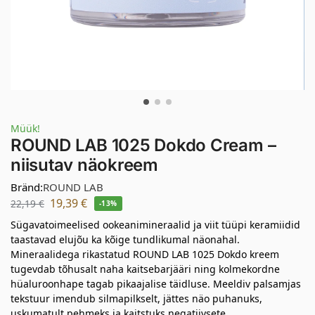
Müük!
ROUND LAB 1025 Dokdo Cream –
niisutav näokreem
Bränd:
ROUND LAB
19,39
€
22,19
€
-13%
Sügavatoimeelised ookeanimineraalid ja viit tüüpi keramiidid
taastavad elujõu ka kõige tundlikumal näonahal.
Mineraalidega rikastatud ROUND LAB 1025 Dokdo kreem
tugevdab tõhusalt naha kaitsebarjääri ning kolmekordne
hüaluroonhape tagab pikaajalise täidluse. Meeldiv palsamjas
tekstuur imendub silmapilkselt, jättes näo puhanuks,
uskumatult pehmeks ja kaitstuks negatiivsete