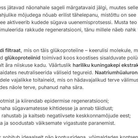
ss jätavad näonahale sageli märgatavaid jälgi, muutes sell
hjulike mõjudega nõuab erilist tähelepanu, mistõttu on se
 see aktiveerib kudede sügava uuenemisprotsessi. Musta teo 
muleerida rakkude regeneratsiooni, tänu millele näeb nahk 
i filtraat
, mis on täis glükoproteiine – keerulisi molekule, 
ed
glükoproteiinid
toimivad koos koostises sisalduvate polüs
lt ära niiskuse kadu. Väärtuslik
hariliku kuningakepi ekstra
aidates neutraliseerida väliseid tegureid.
Naatriumhüaluron
le vajalikke toitaineid, mis on hädavajalikud terve välimus
andes näole terve, puhanud naha sära.
otmist ja kiirendab epidermise regeneratsiooni;
naha sügavamatesse kihtidesse ja annab täidlust;
, rahustab ja kaitseb negatiivsete keskkonnamõjude eest;
 ja soodustab väiksemate vigastuste paranemist.
k sobitub ideaalselt näo kontuuridega, võimaldades kontsent