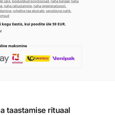
ik sära
,
looduslikud koostisosad
,
naha barjäär
,
naha
ne
,
naha rahustamine
,
naha regeneratsioon
,
ndamine
,
roheline tee ekstrakt
,
sensitiivne nahk
,
ortsud
kogu Eestis, kui poodite üle 59 EUR.
l
aline maksmine
a taastamise rituaal