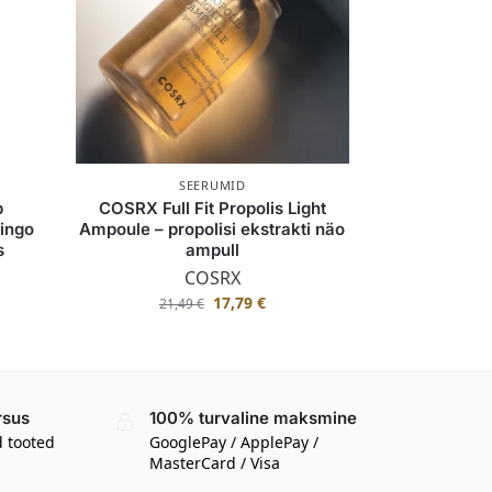
SEERUMID
b
COSRX Full Fit Propolis Light
lingo
Ampoule – propolisi ekstrakti näo
s
ampull
COSRX
17,79
€
21,49
€
rsus
100% turvaline maksmine
d tooted
GooglePay / ApplePay /
MasterCard / Visa