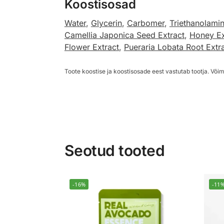
Koostisosad
Water
,
Glycerin
,
Carbomer
,
Triethanolami
Camellia Japonica Seed Extract
,
Honey Ex
Flower Extract
,
Pueraria Lobata Root Extr
Toote koostise ja koostisosade eest vastutab tootja. Võim
Seotud tooted
-16%
-11