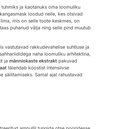
e tuhmiks ja kaotanuks oma loomuliku
e kangasmask loodud neile, kes otsivad
lima, mis on selle toote keskmes, on
taas puhanud välja ning selle pind muutub
mis vastutavad rakkudevahelise suhtluse ja
ahhariididega naha loomuliku arhitektina,
kt
ja
männiokaste ekstrakt
pakuvad
aat
täiendab koostist intensiivse
e säilitamiseks. Samal ajal rahustavad
reeritud ampullil tungida otse pooridesse.