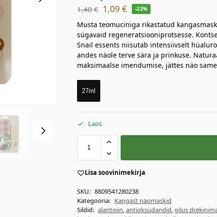
1,09
€
1,40
€
-22%
Musta teomuciniga rikastatud kangasmask 
sügavaid regeneratsiooniprotsesse. Kontse
Snail essents niisutab intensiivselt hüalu
andes näole terve sära ja prinkuse. Natura
maksimaalse imendumise, jättes näo samet
27ml
Laos
Lisa soovinimekirja
SKU:
8809541280238
Kategooria:
Kangast näomaskid
Sildid:
alantoiin
,
antioksüdandid
,
gilus drėkinim