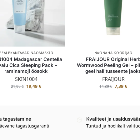
PEALEKANTAVAD NÄOMASKID
NÄONAHA KOORIJAD
N1004 Madagascar Centella
FRAIJOUR Original Her
alu Cica Sleeping Pack –
Wormwood Peeling Gel – pi
raminamoji öösokk
geel hallitusseente jaok
SKIN1004
FRAIJOUR
19,49
€
7,39
€
21,99
€
14,89
€
a tagastamine
Kvaliteet ja usaldusvää
äevane tagastusgarantii
Tuntud ja hoolikalt valitu