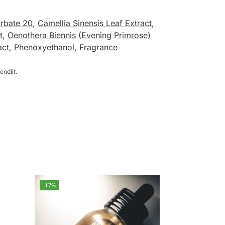
rbate 20
,
Camellia Sinensis Leaf Extract
,
t
,
Oenothera Biennis (Evening Primrose)
act
,
Phenoxyethanol
,
Fragrance
endilt.
-17%