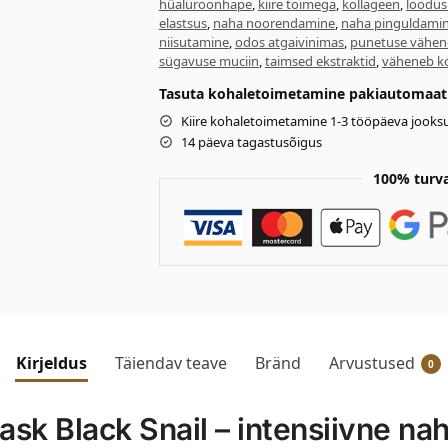
hüaluroonhape
,
kiire toimega
,
kollageen
,
loodusl
elastsus
,
naha noorendamine
,
naha pinguldami
niisutamine
,
odos atgaivinimas
,
punetuse vähe
sügavuse muciin
,
taimsed ekstraktid
,
väheneb k
Tasuta kohaletoimetamine pakiautomaati 
Kiire kohaletoimetamine 1-3 tööpäeva jooksu
14 päeva tagastusõigus
100% turv
Kirjeldus
Täiendav teave
Bränd
Arvustused
0
sk Black Snail – intensiivne nah