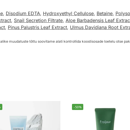
ne
,
Disodium EDTA
,
Hydroxyethyl Cellulose
,
Betaine
,
Polyso
tract
,
Snail Secretion Filtrate
,
Aloe Barbadensis Leaf Extrac
act
,
Pinus Palustris Leaf Extract
,
Ulmus Davidiana Root Extr
alike muudatuste tõttu soovitame alati kontrollida koostisosade loetelu otse pak
%
-50%