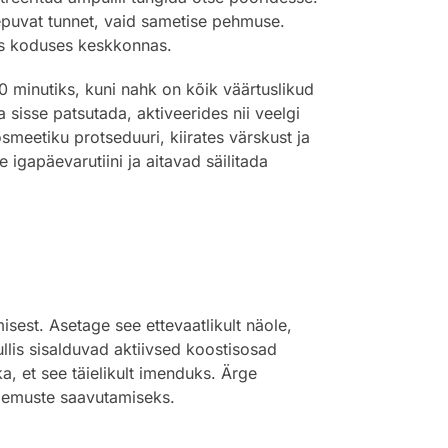
eepuvat tunnet, vaid sametise pehmuse.
iks koduses keskkonnas.
0 minutiks, kuni nahk on kõik väärtuslikud
isse patsutada, aktiveerides nii veelgi
smeetiku protseduuri, kiirates värskust ja
e igapäevarutiini ja aitavad säilitada
est. Asetage see ettevaatlikult näole,
llis sisalduvad aktiivsed koostisosad
, et see täielikult imenduks. Ärge
ulemuste saavutamiseks.