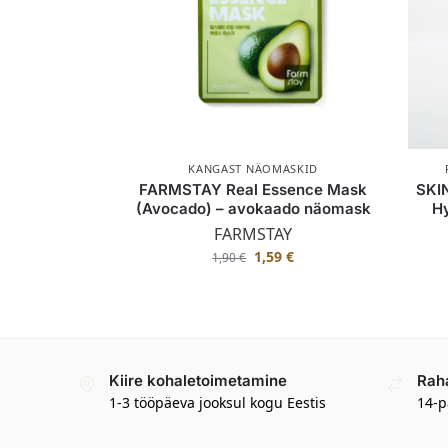
KANGAST NÄOMASKID
FARMSTAY Real Essence Mask
SKI
(Avocado) – avokaado näomask
Hy
FARMSTAY
1,59
€
1,90
€
Kiire kohaletoimetamine
Rah
1-3 tööpäeva jooksul kogu Eestis
14-p