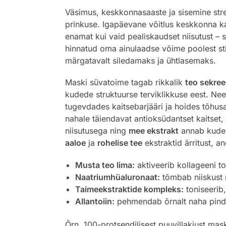
Väsimus, keskkonnasaaste ja sisemine stre
prinkuse. Igapäevane võitlus keskkonna ka
enamat kui vaid pealiskaudset niisutust –
hinnatud oma ainulaadse võime poolest sti
märgatavalt siledamaks ja ühtlasemaks.
Maski süvatoime tagab rikkalik
teo sekreed
kudede struktuurse terviklikkuse eest. Ne
tugevdades kaitsebarjääri ja hoides tõhusa
nahale täiendavat antioksüdantset kaitset, 
niisutusega ning
mee ekstrakt
annab kudede
aaloe
ja
rohelise tee
ekstraktid ärritust, 
Musta teo lima:
aktiveerib kollageeni to
Naatriumhüaluronaat:
tõmbab niiskust 
Taimeekstraktide kompleks:
toniseerib
Allantoiin:
pehmendab õrnalt naha pinda
Õrn, 100-protsendilisest puuvillakiust mas