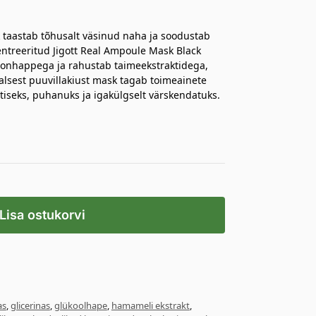
taastab tõhusalt väsinud naha ja soodustab
ntreeritud Jigott Real Ampoule Mask Black
roonhappega ja rahustab taimeekstraktidega,
alsest puuvillakiust mask tagab toimeainete
iseks, puhanuks ja igakülgselt värskendatuks.
Lisa ostukorvi
as
,
glicerinas
,
glükoolhape
,
hamameli ekstrakt
,