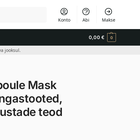
Otsi
Konto
Abi
Makse
0,00
€
0
a jooksul.
poule Mask
angastooted,
mustade teod