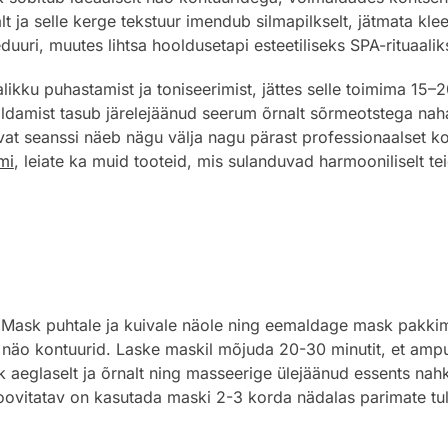
lt ja selle kerge tekstuur imendub silmapilkselt, jätmata kl
uri, muutes lihtsa hooldusetapi esteetiliseks SPA-rituaal
ikku puhastamist ja toniseerimist, jättes selle toimima 15–2
amist tasub järelejäänud seerum õrnalt sõrmeotstega naha s
vat seanssi näeb nägu välja nagu pärast professionaalset ko
mi
, leiate ka muid tooteid, mis sulanduvad harmooniliselt tei
ask puhtale ja kuivale näole ning eemaldage mask pakkimis
 näo kontuurid. Laske maskil mõjuda 20-30 minutit, et ampu
glaselt ja õrnalt ning masseerige ülejäänud essents nahka
oovitatav on kasutada maski 2-3 korda nädalas parimate t