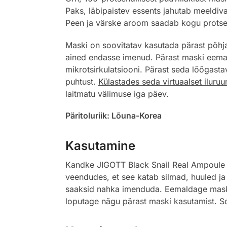
Paks, läbipaistev essents jahutab meeldiva
Peen ja värske aroom saadab kogu protsedu
Maski on soovitatav kasutada pärast põhjal
ained endasse imenud. Pärast maski eemald
mikrotsirkulatsiooni. Pärast seda lõõgasta
puhtust.
Külastades seda virtuaalset iluruu
laitmatu välimuse iga päev.
Päritoluriik: Lõuna-Korea
Kasutamine
Kandke JIGOTT Black Snail Real Ampoule M
veendudes, et see katab silmad, huuled ja
saaksid nahka imenduda. Eemaldage mask ae
loputage nägu pärast maski kasutamist. S