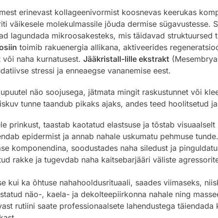
tsmest erinevast kollageenivormist koosnevas keerukas kom
 eriti väikesele molekulmassile jõuda dermise sügavustesse.
ad lagundada mikroosakesteks, mis täidavad struktuursed 
osiin
toimib rakuenergia allikana, aktiveerides regeneratsio
t või naha kurnatusest.
Jääkristall-lille ekstrakt
(Mesembryan
üdatiivse stressi ja enneaegse vananemise eest.
kupuutel näo soojusega, jätmata mingit raskustunnet või kle
iskuv tunne taandub pikaks ajaks, andes teed hoolitsetud ja
 prinkust, taastab kaotatud elastsuse ja tõstab visuaalselt
mendab epidermist ja annab nahale uskumatu pehmuse tunde
se komponendina, soodustades naha siledust ja pinguldatu
ud rakke ja tugevdab naha kaitsebarjääri väliste agressorite
 kui ka õhtuse nahahooldusrituaali, saades viimaseks, niisk
tatud näo-, kaela- ja dekolteepiirkonna nahale ning masseer
vast rutiini saate professionaalsete lahendustega täiendada
kast.