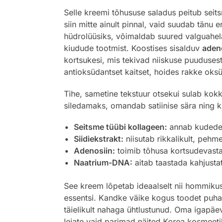
Selle kreemi tõhususe saladus peitub sei
siin mitte ainult pinnal, vaid suudab tänu
hüdrolüüsiks, võimaldab suured valguahel
kiudude tootmist. Koostises sisalduv
aden
kortsukesi, mis tekivad niiskuse puuduses
antioksüdantset kaitset, hoides rakke oks
Tihe, sametine tekstuur otsekui sulab kok
siledamaks, omandab satiinise sära ning k
Seitsme tüübi kollageen:
annab kudedele
Siidiekstrakt:
niisutab rikkalikult, peh
Adenosiin:
toimib tõhusa kortsudevasta
Naatrium-DNA:
aitab taastada kahjustat
See kreem lõpetab ideaalselt nii hommikuse
essentsi. Kandke väike kogus toodet puhas
täielikult nahaga ühtlustunud. Oma igapäe
leiate vaid parimad näited Korea kosmeeti