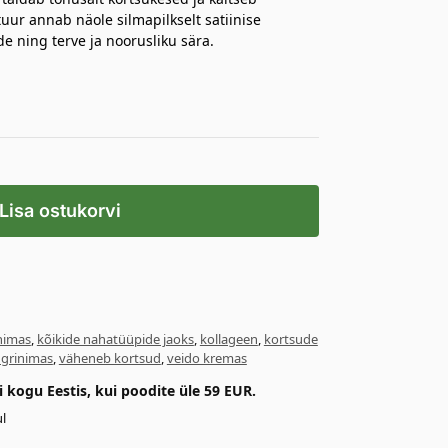
ur annab näole silmapilkselt satiinise
 ning terve ja noorusliku sära.
Lisa ostukorvi
nimas
,
kõikide nahatüüpide jaoks
,
kollageen
,
kortsude
ngrinimas
,
väheneb kortsud
,
veido kremas
kogu Eestis, kui poodite üle 59 EUR.
l