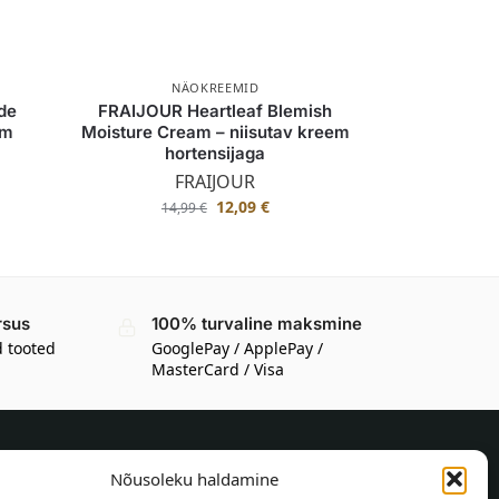
NÄOKREEMID
de
FRAIJOUR Heartleaf Blemish
em
Moisture Cream – niisutav kreem
hortensijaga
FRAIJOUR
12,09
€
14,99
€
rsus
100% turvaline maksmine
d tooted
GooglePay / ApplePay /
MasterCard / Visa
Nõusoleku haldamine
TEAVE OSTJALE