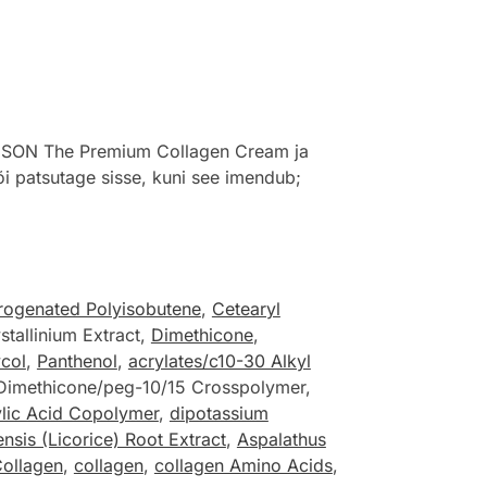
EDISON The Premium Collagen Cream ja
või patsutage sisse, kuni see imendub;
ogenated Polyisobutene
,
Cetearyl
allinium Extract,
Dimethicone
,
ycol
,
Panthenol
,
acrylates/c10-30 Alkyl
 Dimethicone/peg-10/15 Crosspolymer,
ylic Acid Copolymer
,
dipotassium
ensis (Licorice) Root Extract
,
Aspalathus
Collagen
,
collagen
,
collagen Amino Acids
,