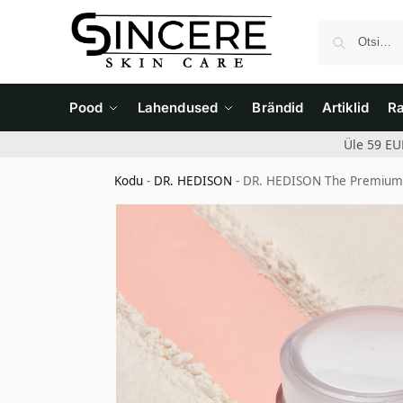
Pood
Lahendused
Brändid
Artiklid
R
Üle 59 EU
Kodu
-
DR. HEDISON
-
DR. HEDISON The Premium 