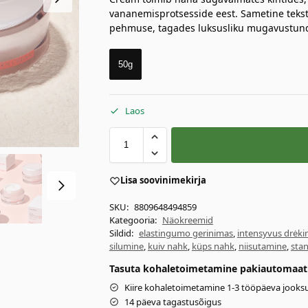
vananemisprotsesside eest. Sametine tekstu
pehmuse, tagades luksusliku mugavustunde
50g
Laos
Lisa soovinimekirja
SKU:
8809648494859
Kategooria:
Näokreemid
Sildid:
elastingumo gerinimas
,
intensyvus drėki
silumine
,
kuiv nahk
,
küps nahk
,
niisutamine
,
sta
Tasuta kohaletoimetamine pakiautomaati 
Kiire kohaletoimetamine 1-3 tööpäeva jooksu
14 päeva tagastusõigus