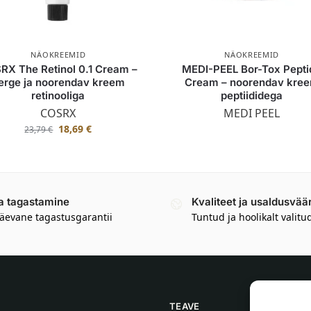
NÄOKREEMID
NÄOKREEMID
RX The Retinol 0.1 Cream –
MEDI-PEEL Bor-Tox Pepti
erge ja noorendav kreem
Cream – noorendav kre
retinooliga
peptiididega
COSRX
MEDI PEEL
18,69
€
23,79
€
a tagastamine
Kvaliteet ja usaldusvää
äevane tagastusgarantii
Tuntud ja hoolikalt valitu
TEAVE