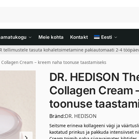
aamatukogu
Meie kohta
Kontakt
Eesti
R tellimustele tasuta kohaletoimetamine pakiautomaati 2-4 tööpäev
Collagen Cream – kreem naha toonuse taastamiseks
DR. HEDISON Th
Collagen Cream 
toonuse taastam
Bränd:
DR. HEDISON
Seitsme erineva kollageeni vägi ja väärtusl
kaotatud prinkus ja pakkuda intensiivset 
Cream toimib naha sügavaimates kihtides, 