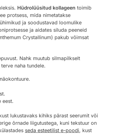
pleksis.
Hüdrolüüsitud kollageen
toimib
 See protsess, mida nimetatakse
tühimikud ja soodustavad loomulike
oniprotsesse ja aidates siluda peeneid
themum Crystallinum) pakub võimsat
epuvust. Nahk muutub silmapilkselt
 terve naha tundele.
 näokontuure.
.
st.
 eest.
ust lukustavaks kihiks pärast seerumit või
ige õrnade liigutustega, kuni tekstuur on
 külastades
seda esteetilist e-poodi
, kust