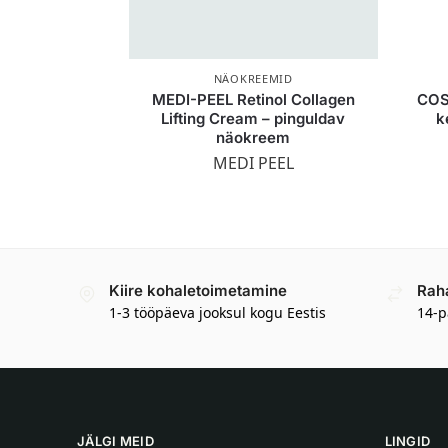
NÄOKREEMID
MEDI-PEEL Retinol Collagen
COS
Lifting Cream – pinguldav
k
näokreem
MEDI PEEL
Kiire kohaletoimetamine
Rah
1-3 tööpäeva jooksul kogu Eestis
14-p
JÄLGI MEID
LINGID