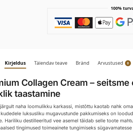
100% turv
Kirjeldus
Täiendav teave
Bränd
Arvustused
0
um Collagen Cream – seitsme e
klik taastamine
rgult naha loomulikku karkassi, mistõttu kaotab nahk oma e
 kudedele luksusliku mugavustunde pakkumiseks on loodud m
. Hariliku destilleeritud vee asemel täidab selle toote maht
ideaalsed tingimused toimeainete tungimiseks sügavamatesse 