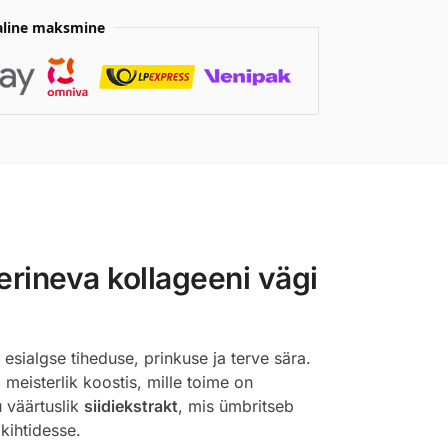
aline maksmine
rineva kollageeni vägi
sialgse tiheduse, prinkuse ja terve sära.
eisterlik koostis, mille toime on
u väärtuslik
siidiekstrakt
, mis ümbritseb
kihtidesse.