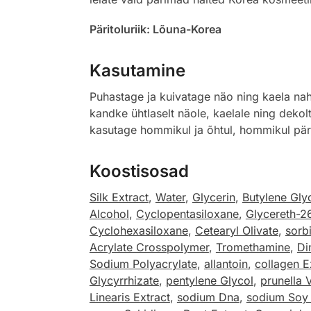
Päritoluriik: Lõuna-Korea
Kasutamine
Puhastage ja kuivatage näo ning kaela na
kandke ühtlaselt näole, kaelale ning dekol
kasutage hommikul ja õhtul, hommikul pä
Koostisosad
Silk Extract
,
Water
,
Glycerin
,
Butylene Gly
Alcohol
,
Cyclopentasiloxane
,
Glycereth-2
Cyclohexasiloxane
,
Cetearyl Olivate
,
sorb
Acrylate Crosspolymer
,
Tromethamine
,
Di
Sodium Polyacrylate
,
allantoin
,
collagen E
Glycyrrhizate
,
pentylene Glycol
,
prunella 
Linearis Extract
,
sodium Dna
,
sodium Soy