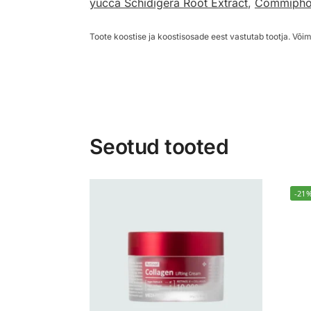
yucca Schidigera Root Extract
,
Commiphor
Toote koostise ja koostisosade eest vastutab tootja. Võim
Seotud tooted
-21