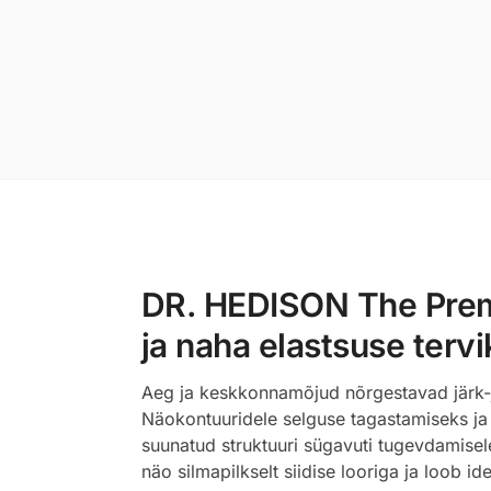
DR. HEDISON The Premi
ja naha elastsuse tervi
Aeg ja keskkonnamõjud nõrgestavad järk-jä
Näokontuuridele selguse tagastamiseks ja
suunatud struktuuri sügavuti tugevdamisele
näo silmapilkselt siidise looriga ja loob 