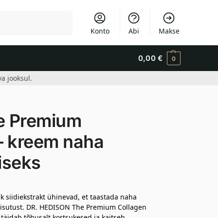
Otsi
Konto
Abi
Makse
0,00
€
0
a jooksul.
e Premium
– kreem naha
iseks
ik siidiekstrakt ühinevad, et taastada naha
niisutust. DR. HEDISON The Premium Collagen
täidab tõhusalt kortsukesed ja kaitseb