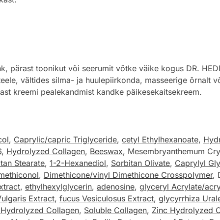
hk, pärast toonikut või seerumit võtke väike kogus DR. H
teele, vältides silma- ja huulepiirkonda, masseerige õrnalt 
rast kreemi pealekandmist kandke päikesekaitsekreem.
col
,
Caprylic/capric Triglyceride
,
cetyl Ethylhexanoate
,
Hydr
6
,
Hydrolyzed Collagen
,
Beeswax
, Mesembryanthemum Cryst
itan Stearate
,
1-2-Hexanediol
,
Sorbitan Olivate
,
Caprylyl Gl
methiconol
,
Dimethicone/vinyl Dimethicone Crosspolymer
,
xtract
,
ethylhexylglycerin
,
adenosine
,
glyceryl Acrylate/acr
Vulgaris Extract
,
fucus Vesiculosus Extract
,
glycyrrhiza Ural
 Hydrolyzed Collagen
,
Soluble Collagen
,
Zinc Hydrolyzed 