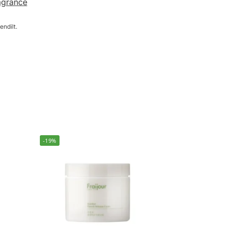
agrance
endilt.
-19%