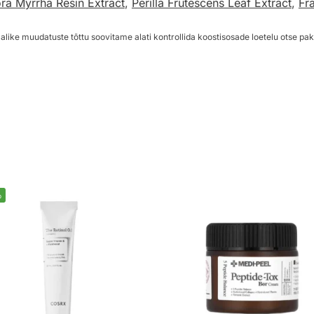
a Myrrha Resin Extract
,
Perilla Frutescens Leaf Extract
,
Fr
alike muudatuste tõttu soovitame alati kontrollida koostisosade loetelu otse pak
%