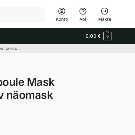
Otsi
Konto
Abi
Makse
0,00
€
0
a jooksul.
poule Mask
tev näomask