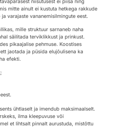
avapärasest niisutusest ei piisa ning
mis mitte ainult ei kustuta hetkega rakkude
 ja varajaste vananemisilmingute eest.
likas, mille struktuur sarnaneb naha
 säilitada terviklikkust ja prinkust.
gades pikaajalise pehmuse. Koostises
tt jaotada ja püsida elujõulisena ka
ha efekti.
;
eest.
ssents ühtlaselt ja imendub maksimaalselt.
rskeks, ilma kleepuvuse või
l et lihtsalt pinnalt aurustuda, mistõttu