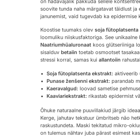
on hädavajalik pakkuda sellele kontsentre
soovite tunda naha märgatavat täidlust ja e
janunemist, vaid tugevdab ka epidermise k
Koostise tuumaks olev
soja fütoplatsenta
loomuliku niiskusfaktoriga. See unikaalne 
Naatriumhüaluronaat
koos glütseriiniga l
sisalduv
betaiin
toetab osmootset tasakaalu
stressi korral, samas kui
allantoiin
rahustab
Soja fütoplatsenta ekstrakt:
aktiveerib 
Punase ženšenni ekstrakt:
parandab mik
Kaeravalgud:
loovad sametise pehmuse 
Kaaviariekstrakt:
rikastab epidermist vä
Õhuke naturaalne puuvillakiud järgib ideaa
Kerge, jahutav tekstuur ümbritseb näo he
raskustundeta. Maski tekitatud mikro-oklus
on tulemus nähtav juba pärast esimest ka