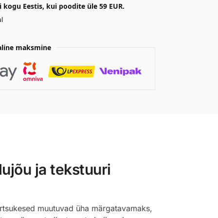
kogu Eestis, kui poodite üle 59 EUR.
l
aline maksmine
ujõu ja tekstuuri
kortsukesed muutuvad üha märgatavamaks,