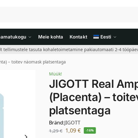
aamatukogu
Meie kohta
Kontakt
Eesti
R tellimustele tasuta kohaletoimetamine pakiautomaati 2-4 tööpäev
ta) – toitev näomask platsentaga
Müük!
JIGOTT Real Am
(Placenta) – toi
platsentaga
Bränd:
JIGOTT
1,09
€
1,29
€
-16%