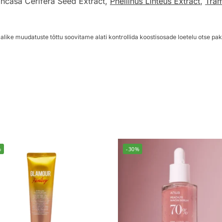
incasa Cerifera Seed Extract,
Phellinus Linteus Extract
,
Tram
alike muudatuste tõttu soovitame alati kontrollida koostisosade loetelu otse pak
%
-30%