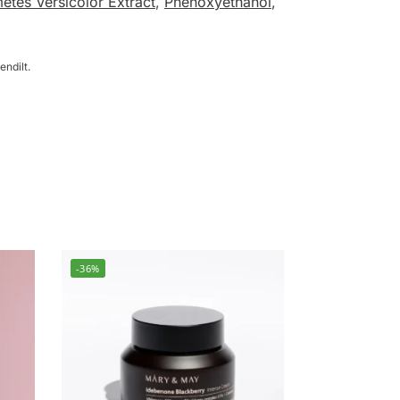
etes Versicolor Extract
,
Phenoxyethanol
,
endilt.
-36%