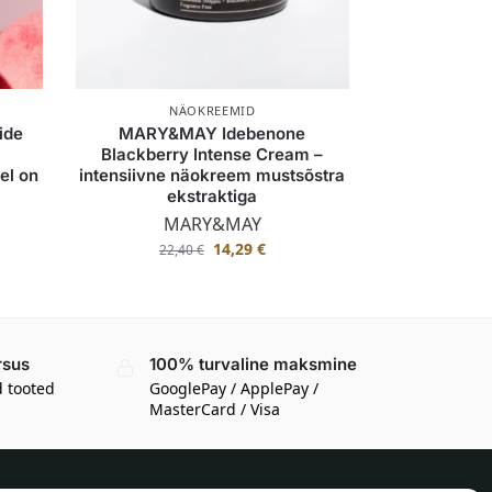
NÄOKREEMID
ide
MARY&MAY Idebenone
Blackberry Intense Cream –
el on
intensiivne näokreem mustsõstra
ekstraktiga
MARY&MAY
14,29
€
22,40
€
rsus
100% turvaline maksmine
d tooted
GooglePay / ApplePay /
MasterCard / Visa