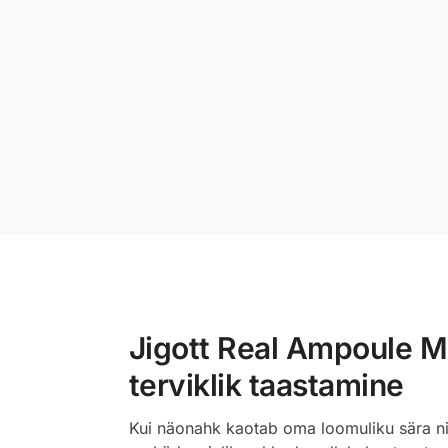
Jigott Real Ampoule Ma
terviklik taastamine
Kui näonahk kaotab oma loomuliku sära n