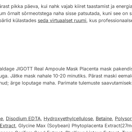
rast pikka päeva, kui nahk vajab kiiret taastamist ja energi
um õrnalt sõrmeotstega naha sisse patsutada, kuni see on 
pärlid külastades
seda virtuaalset ruumi
, kus professionaals
aldage JIGOTT Real Ampoule Mask Placenta mask pakendist, l
uuga. Jätke mask nahale 10-20 minutiks. Pärast maski eemal
ndunud; ärge loputage maha. Parimate tulemuste saavutamise
ne
,
Disodium EDTA
,
Hydroxyethylcellulose
,
Betaine
,
Polysor
Extract
, Glycine Max (Soybean) Phytoplacenta Extract(27m