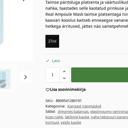
Taimse päritoluga platsenta ja väärtuslik
nahka, taastades selle kaotatud prinkuse ja
Real Ampoule Mask taimse platsentaga niis
kaaviari kooslus kaitseb enneaegse vanane
hetkega ärritused, jättes näo sametpehmek
27ml
Laos
Lisa soovinimekirja
SKU:
8809541280191
Kategooria:
Kangast näomaskid
Sildid:
drėgmės balansas
,
elastingumo gerinima
küps nahk
,
lakštinė kaukė
,
naha tekstuuri para
kortsud
,
veido kaukė