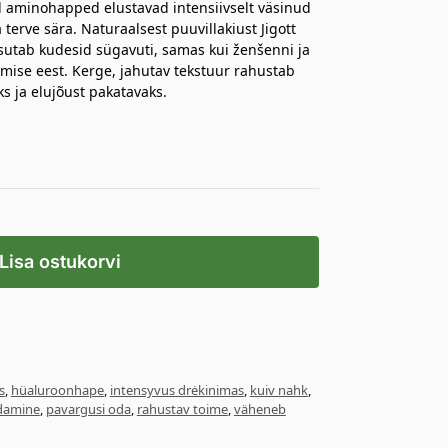
ud aminohapped elustavad intensiivselt väsinud
 terve sära. Naturaalsest puuvillakiust Jigott
utab kudesid sügavuti, samas kui ženšenni ja
mise eest. Kerge, jahutav tekstuur rahustab
s ja elujõust pakatavaks.
Lisa ostukorvi
s
,
hüaluroonhape
,
intensyvus drėkinimas
,
kuiv nahk
,
ndamine
,
pavargusi oda
,
rahustav toime
,
väheneb