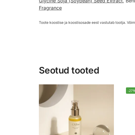
Glycine Soja (Soybean) Seed Extract
, Ben
Fragrance
Toote koostise ja koostisosade eest vastutab tootja. Võim
Seotud tooted
-27