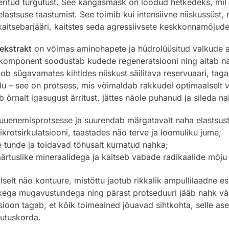
eritud turgutust. See kangasmask on loodud hetkedeks, mil t
lastsuse taastumist. See toimib kui intensiivne niiskussüst, 
aitsebarjääri, kaitstes seda agressiivsete keskkonnamõjude
 ekstrakt
on võimas aminohapete ja hüdrolüüsitud valkude al
komponent soodustab kudede regeneratsiooni ning aitab nahal
oob sügavamates kihtides niiskust säilitava reservuaari, ta
 – see on protsess, mis võimaldab rakkudel optimaalselt ve
 õrnalt igasugust ärritust, jättes näole puhanud ja sileda na
uuenemisprotsesse ja suurendab märgatavalt naha elastsust
rotsirkulatsiooni, taastades näo terve ja loomuliku jume;
tunde ja toidavad tõhusalt kurnatud nahka;
ärtuslike mineraalidega ja kaitseb vabade radikaalide mõju 
lselt näo kontuure, mistõttu jaotub rikkalik ampullilaadne e
tkega mugavustundega ning pärast protseduuri jääb nahk vä
ioon tagab, et kõik toimeained jõuavad sihtkohta, selle aseme
sutuskorda.