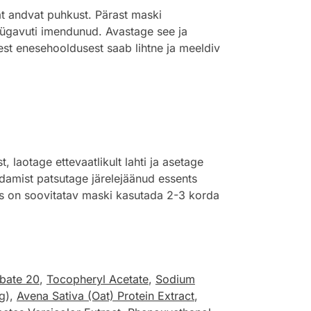
at andvat puhkust. Pärast maski
sügavuti imendunud. Avastage see ja
est enesehooldusest saab lihtne ja meeldiv
aotage ettevaatlikult lahti ja asetage
damist patsutage järelejäänud essents
ks on soovitatav maski kasutada 2-3 korda
bate 20
,
Tocopheryl Acetate
,
Sodium
g),
Avena Sativa (Oat) Protein Extract
,