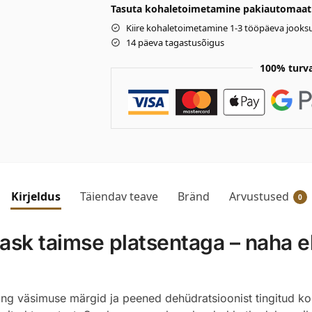
Tasuta kohaletoimetamine pakiautomaati 
Kiire kohaletoimetamine 1-3 tööpäeva jooksu
14 päeva tagastusõigus
100% turv
Kirjeldus
Täiendav teave
Bränd
Arvustused
0
sk taimse platsentaga – naha el
ing väsimuse märgid ja peened dehüdratsioonist tingitud 