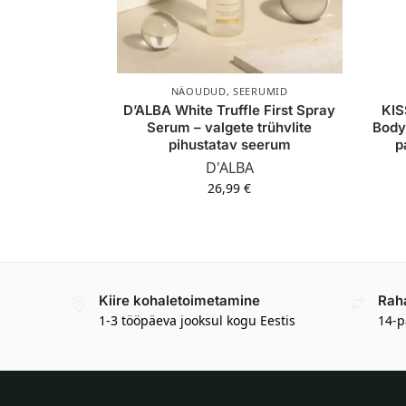
NÄOUDUD
,
SEERUMID
D’ALBA White Truffle First Spray
KIS
Serum – valgete trühvlite
Body
pihustatav seerum
p
D'ALBA
26,99
€
Kiire kohaletoimetamine
Rah
1-3 tööpäeva jooksul kogu Eestis
14-p