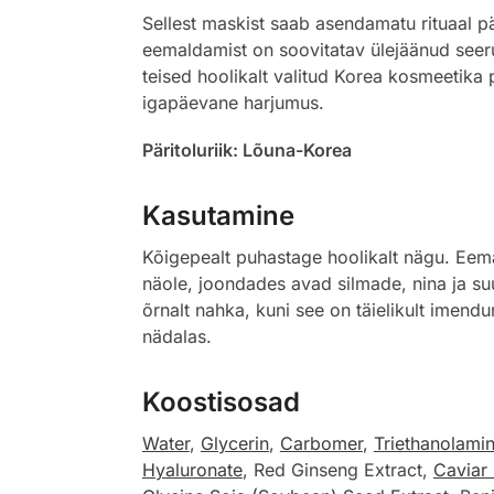
Sellest maskist saab asendamatu rituaal pä
eemaldamist on soovitatav ülejäänud seer
teised hoolikalt valitud Korea kosmeetika 
igapäevane harjumus.
Päritoluriik: Lõuna-Korea
Kasutamine
Kõigepealt puhastage hoolikalt nägu. Eem
näole, joondades avad silmade, nina ja s
õrnalt nahka, kuni see on täielikult ime
nädalas.
Koostisosad
Water
,
Glycerin
,
Carbomer
,
Triethanolami
Hyaluronate
, Red Ginseng Extract,
Caviar 