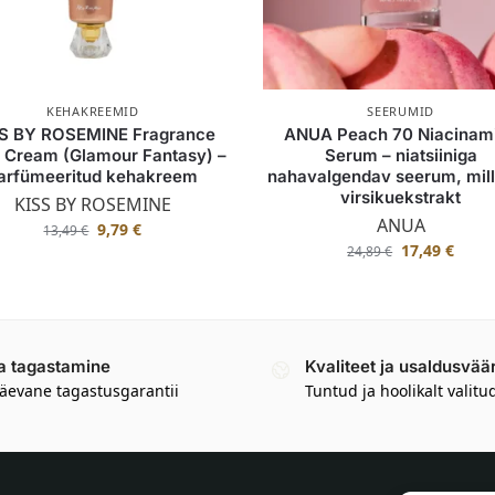
KEHAKREEMID
SEERUMID
S BY ROSEMINE Fragrance
ANUA Peach 70 Niacinam
 Cream (Glamour Fantasy) –
Serum – niatsiiniga
arfümeeritud kehakreem
nahavalgendav seerum, mill
virsikuekstrakt
KISS BY ROSEMINE
ANUA
9,79
€
13,49
€
17,49
€
24,89
€
a tagastamine
Kvaliteet ja usaldusvää
äevane tagastusgarantii
Tuntud ja hoolikalt valitu