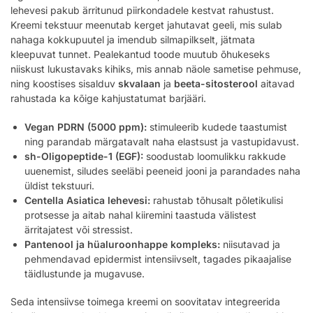
lehevesi pakub ärritunud piirkondadele kestvat rahustust.
Kreemi tekstuur meenutab kerget jahutavat geeli, mis sulab
nahaga kokkupuutel ja imendub silmapilkselt, jätmata
kleepuvat tunnet. Pealekantud toode muutub õhukeseks
niiskust lukustavaks kihiks, mis annab näole sametise pehmuse,
ning koostises sisalduv
skvalaan
ja
beeta-sitosterool
aitavad
rahustada ka kõige kahjustatumat barjääri.
Vegan PDRN (5000 ppm):
stimuleerib kudede taastumist
ning parandab märgatavalt naha elastsust ja vastupidavust.
sh-Oligopeptide-1 (EGF):
soodustab loomulikku rakkude
uuenemist, siludes seeläbi peeneid jooni ja parandades naha
üldist tekstuuri.
Centella Asiatica lehevesi:
rahustab tõhusalt põletikulisi
protsesse ja aitab nahal kiiremini taastuda välistest
ärritajatest või stressist.
Pantenool ja hüaluroonhappe kompleks:
niisutavad ja
pehmendavad epidermist intensiivselt, tagades pikaajalise
täidlustunde ja mugavuse.
Seda intensiivse toimega kreemi on soovitatav integreerida