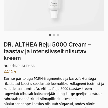
DR. ALTHEA Reju 5000 Cream –
taastav ja intensiivselt niisutav
kreem
Bränd:
DR. ALTHEA
22,19
€
Taimse päritoluga PDRN-fragmentide ja kasvufaktoritega
rikastatud koostis soodustab loomulikku kollageeni tootmist ja
kudede taastumist. Dr. Althea Reju 5000 taastav kreem
tugevdab tõhusalt kaitsebarjääri ning kerge geeljas tekstuur
rahustab nahaärritusi silmapilkselt. Skvalaani ja
hüaluroonhappe kooslus niisutab sügavuti, andes näole