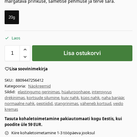
märgatava prinkuse, sametise pehmuse ja terve sära.
20g
Laos
Lisa ostukorvi
Lisa soovinimekirja
SKU:
8809447256412
Kategooria:
Näokreemid
Sildid:
elastingumo gerinimas
,
hüaluroonhape
,
intensyvus
drėkinimas
,
kortsude silumine
,
kuiv nahk
,
küps nahk
,
naha barjäär
,
normaalne nahk
,
peptiidid
,
stangrinimas
,
väheneb kortsud
,
veido
kremas
Tasuta kohaletoimetamine pakiautomaati kogu Eestis, kui
poodite üle 59 EUR.
Kiire kohaletoimetamine 1-3 tööpäeva jooksul