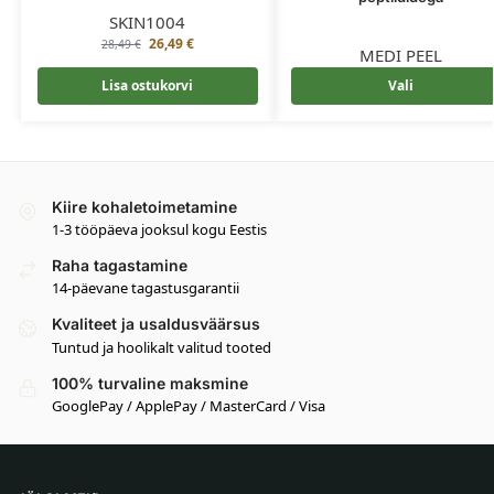
SKIN1004
26,49
€
28,49
€
MEDI PEEL
Lisa ostukorvi
Vali
Kiire kohaletoimetamine
1-3 tööpäeva jooksul kogu Eestis
Raha tagastamine
14-päevane tagastusgarantii
Kvaliteet ja usaldusväärsus
Tuntud ja hoolikalt valitud tooted
100% turvaline maksmine
GooglePay / ApplePay / MasterCard / Visa