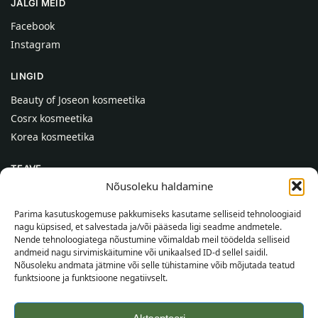
JÄLGI MEID
Facebook
Instagram
LINGID
Beauty of Joseon kosmeetika
Cosrx kosmeetika
Korea kosmeetika
TEAVE
Nõusoleku haldamine
Meist
Kontaktid
Parima kasutuskogemuse pakkumiseks kasutame selliseid tehnoloogiaid
nagu küpsised, et salvestada ja/või pääseda ligi seadme andmetele.
Abi
Nende tehnoloogiatega nõustumine võimaldab meil töödelda selliseid
andmeid nagu sirvimiskäitumine või unikaalsed ID-d sellel saidil.
TEAVE OSTJALE
Nõusoleku andmata jätmine või selle tühistamine võib mõjutada teatud
funktsioone ja funktsioone negatiivselt.
Tarnetingimused
Tingimused