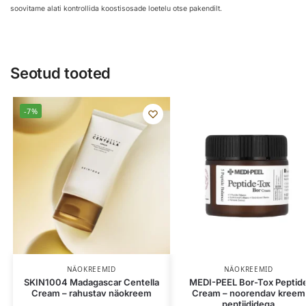
soovitame alati kontrollida koostisosade loetelu otse pakendilt.
Seotud tooted
-7%
NÄOKREEMID
NÄOKREEMID
SKIN1004 Madagascar Centella
MEDI-PEEL Bor-Tox Peptid
Cream – rahustav näokreem
Cream – noorendav kreem
peptiididega