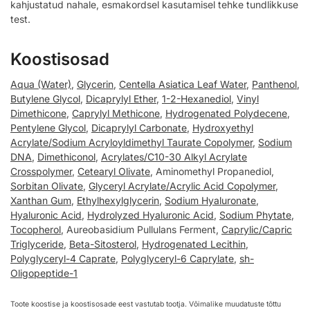
kahjustatud nahale, esmakordsel kasutamisel tehke tundlikkuse
test.
Koostisosad
Aqua (Water)
,
Glycerin
,
Centella Asiatica Leaf Water
,
Panthenol
,
Butylene Glycol
,
Dicaprylyl Ether
,
1-2-Hexanediol
,
Vinyl
Dimethicone
,
Caprylyl Methicone
,
Hydrogenated Polydecene
,
Pentylene Glycol
,
Dicaprylyl Carbonate
,
Hydroxyethyl
Acrylate/Sodium Acryloyldimethyl Taurate Copolymer
,
Sodium
DNA
,
Dimethiconol
,
Acrylates/C10-30 Alkyl Acrylate
Crosspolymer
,
Cetearyl Olivate
, Aminomethyl Propanediol,
Sorbitan Olivate
,
Glyceryl Acrylate/Acrylic Acid Copolymer
,
Xanthan Gum
,
Ethylhexylglycerin
,
Sodium Hyaluronate
,
Hyaluronic Acid
,
Hydrolyzed Hyaluronic Acid
,
Sodium Phytate
,
Tocopherol
, Aureobasidium Pullulans Ferment,
Caprylic/Capric
Triglyceride
,
Beta-Sitosterol
,
Hydrogenated Lecithin
,
Polyglyceryl-4 Caprate
,
Polyglyceryl-6 Caprylate
,
sh-
Oligopeptide-1
Toote koostise ja koostisosade eest vastutab tootja. Võimalike muudatuste tõttu