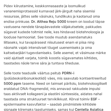
Pidev kiirustamine, keskkonnasaaste ja loomulikud
vananemisprotsessid kurnavad järk-järgult naha sisemisi
ressursse, jättes selle väsinuks, tundlikuks ja kaotanud oma
endise prinkuse.
Dr. Althea Reju 5000
kreem on loodud täpse
vastusena nendele tänapäevastele väljakutsetele, pakkudes
sügavat kudede toitmist neile, kes hindavad biotehnoloogia ja
looduse harmooniat. See toode muutub asendamatuks
liitlaseks, kui tavapärasest niisutusest enam ei piisa ning
näonahk vajab intensiivset tõuget uuenemiseks ja oma
kaitsebarjääri tugevdamiseks. Selle asemel, et väsimuse märke
vaid ajutiselt varjata, toimib koostis sügavamates kihtides,
taastades näole terve sära ja tuntava tiheduse.
Selle toote teaduslik väärtus peitub
PDRN-i
(polüdeoksiribonukleotiidi) väes, mis saavutab kontsentreeritud
5000 ppm
taseme. Need on taimset päritolu, biotehnoloogiliselt
eraldatud DNA-fragmendid, mis annavad rakkudele impulsi
taas aktiivselt kollageeni ja elastiini sünteesida, aidates nahal
taastada oma struktuurset terviklikkust. Kõrval toimiv
EGF
–
epidermaalne kasvufaktor – saadab pindmistele kihtidele
signaale kiiremaks taastumiseks, samas kui
Centella Asiatica