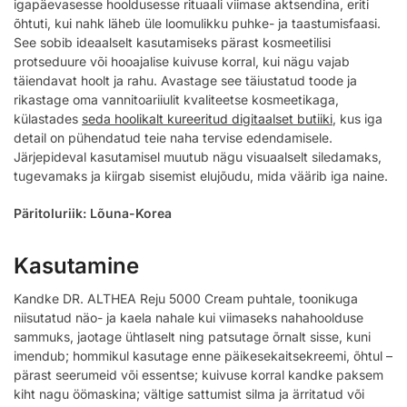
igapäevasesse hooldusesse rituaali viimase aktsendina, eriti
õhtuti, kui nahk läheb üle loomulikku puhke- ja taastumisfaasi.
See sobib ideaalselt kasutamiseks pärast kosmeetilisi
protseduure või hooajalise kuivuse korral, kui nägu vajab
täiendavat hoolt ja rahu. Avastage see täiustatud toode ja
rikastage oma vannitoariiulit kvaliteetse kosmeetikaga,
külastades
seda hoolikalt kureeritud digitaalset butiiki
, kus iga
detail on pühendatud teie naha tervise edendamisele.
Järjepideval kasutamisel muutub nägu visuaalselt siledamaks,
tugevamaks ja kiirgab sisemist elujõudu, mida väärib iga naine.
Päritoluriik: Lõuna-Korea
Kasutamine
Kandke DR. ALTHEA Reju 5000 Cream puhtale, toonikuga
niisutatud näo- ja kaela nahale kui viimaseks nahahoolduse
sammuks, jaotage ühtlaselt ning patsutage õrnalt sisse, kuni
imendub; hommikul kasutage enne päikesekaitsekreemi, õhtul –
pärast seerumeid või essentse; kuivuse korral kandke paksem
kiht nagu öömaskina; vältige sattumist silma ja ärritatud või