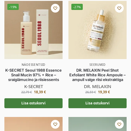
-19%
-27%
NÄOESSENTSID
SEERUMID
K-SECRET Seoul 1988 Essence
DR. MELAXIN Peel Shot
Snail Mucin 97% + Rice –
Exfoliant White Rice Ampoule –
sraigiämucino ja riisiessents
ampull valge riisi ekstraktiga
K-SECRET
DR. MELAXIN
18,39
€
19,39
€
22,79
€
26,59
€
Lisa ostukorvi
Lisa ostukorvi