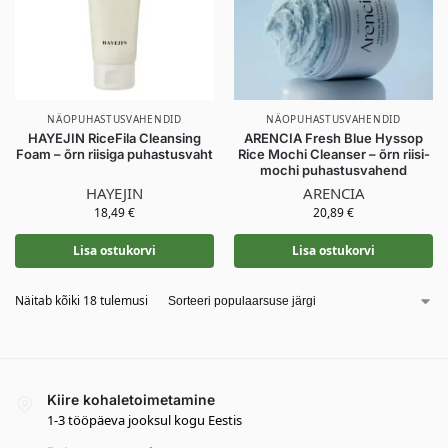
NÄOPUHASTUSVAHENDID
NÄOPUHASTUSVAHENDID
HAYEJIN RiceFila Cleansing
ARENCIA Fresh Blue Hyssop
Foam – õrn riisiga puhastusvaht
Rice Mochi Cleanser – õrn riisi-
mochi puhastusvahend
HAYEJIN
ARENCIA
18,49
€
20,89
€
Lisa ostukorvi
Lisa ostukorvi
Näitab kõiki 18 tulemusi
Kiire kohaletoimetamine
1-3 tööpäeva jooksul kogu Eestis