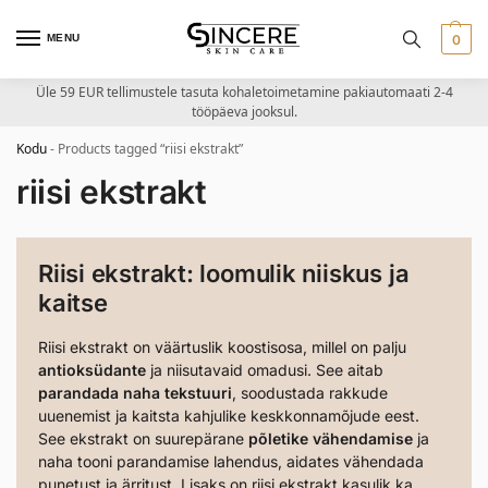
MENU
0
Üle 59 EUR tellimustele tasuta kohaletoimetamine pakiautomaati 2-4
tööpäeva jooksul.
Kodu
-
Products tagged “riisi ekstrakt”
riisi ekstrakt
Riisi ekstrakt: loomulik niiskus ja
kaitse
Riisi ekstrakt on väärtuslik koostisosa, millel on palju
antioksüdante
ja niisutavaid omadusi. See aitab
parandada naha tekstuuri
, soodustada rakkude
uuenemist ja kaitsta kahjulike keskkonnamõjude eest.
See ekstrakt on suurepärane
põletike vähendamise
ja
naha tooni parandamise lahendus, aidates vähendada
punetust ja ärritust. Lisaks on riisi ekstrakt kasulik ka