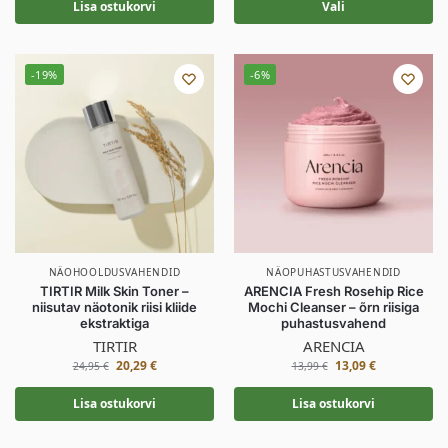
Lisa ostukorvi
Vali
-19%
-6%
NÄOHOOLDUSVAHENDID
NÄOPUHASTUSVAHENDID
TIRTIR Milk Skin Toner –
ARENCIA Fresh Rosehip Rice
niisutav näotonik riisi kliide
Mochi Cleanser – õrn riisiga
ekstraktiga
puhastusvahend
TIRTIR
ARENCIA
20,29
€
13,09
€
24,95
€
13,99
€
Lisa ostukorvi
Lisa ostukorvi