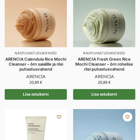
NÄOPUHASTUSVAHENDID
NÄOPUHASTUSVAHENDID
ARENCIA Calendula Rice Mochi
ARENCIA Fresh Green Rice
Cleanser – õrn saialille ja riisi
Mochi Cleanser – õrn rohelise
puhastusvahend
riisi puhastusvahend
ARENCIA
ARENCIA
20,89
€
20,89
€
Lisa ostukorvi
Lisa ostukorvi