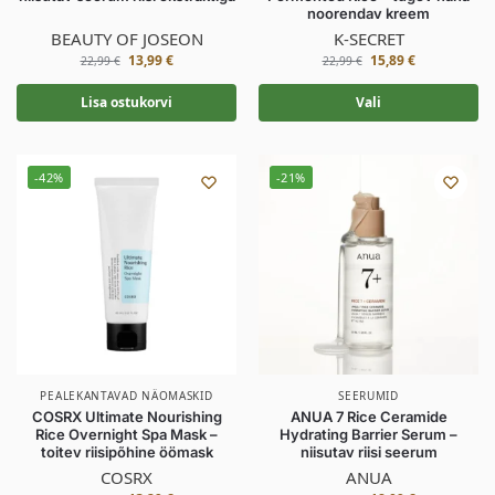
noorendav kreem
BEAUTY OF JOSEON
K-SECRET
13,99
€
15,89
€
22,99
€
22,99
€
Lisa ostukorvi
Vali
-42%
-21%
PEALEKANTAVAD NÄOMASKID
SEERUMID
COSRX Ultimate Nourishing
ANUA 7 Rice Ceramide
Rice Overnight Spa Mask –
Hydrating Barrier Serum –
toitev riisipõhine öömask
niisutav riisi seerum
COSRX
ANUA