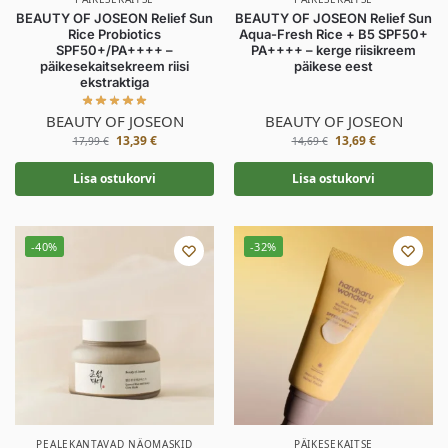
BEAUTY OF JOSEON Relief Sun
BEAUTY OF JOSEON Relief Sun
Rice Probiotics
Aqua-Fresh Rice + B5 SPF50+
SPF50+/PA++++ –
PA++++ – kerge riisikreem
päikesekaitsekreem riisi
päikese eest
ekstraktiga
BEAUTY OF JOSEON
BEAUTY OF JOSEON
13,39
€
13,69
€
17,99
€
14,69
€
Lisa ostukorvi
Lisa ostukorvi
-40%
-32%
PEALEKANTAVAD NÄOMASKID
PÄIKESEKAITSE