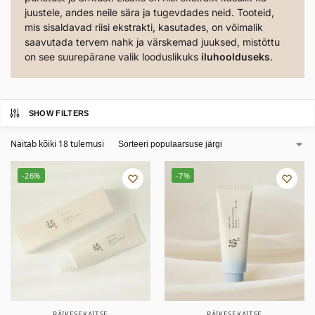
juustele, andes neile sära ja tugevdades neid. Tooteid,
mis sisaldavad riisi ekstrakti, kasutades, on võimalik
saavutada tervem nahk ja värskemad juuksed, mistõttu
on see suurepärane valik looduslikuks
iluhoolduseks
.
SHOW FILTERS
Näitab kõiki 18 tulemusi
-26%
-7%
PÄIKESEKAITSE
PÄIKESEKAITSE