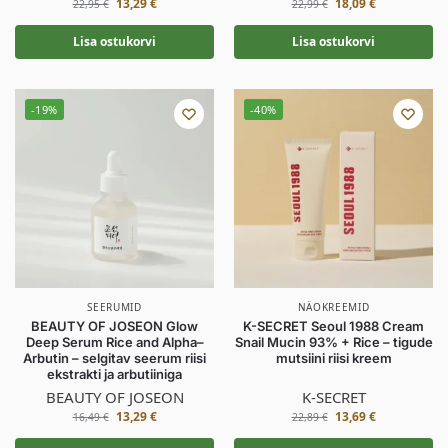
13,29
€
18,09
€
22,95
€
22,99
€
Lisa ostukorvi
Lisa ostukorvi
-19%
-40%
SEERUMID
NÄOKREEMID
BEAUTY OF JOSEON Glow
K-SECRET Seoul 1988 Cream
Deep Serum Rice and Alpha–
Snail Mucin 93% + Rice – tigude
Arbutin – selgitav seerum riisi
mutsiini riisi kreem
ekstrakti ja arbutiiniga
BEAUTY OF JOSEON
K-SECRET
13,29
€
13,69
€
16,49
€
22,89
€