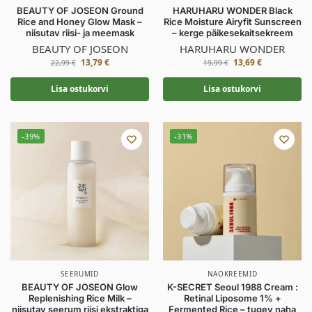
BEAUTY OF JOSEON Ground
HARUHARU WONDER Black
Rice and Honey Glow Mask –
Rice Moisture Airyfit Sunscreen
niisutav riisi- ja meemask
– kerge päikesekaitsekreem
BEAUTY OF JOSEON
HARUHARU WONDER
13,79
€
13,69
€
22,99
€
19,99
€
Lisa ostukorvi
Lisa ostukorvi
-39%
-31%
SEERUMID
NÄOKREEMID
BEAUTY OF JOSEON Glow
K-SECRET Seoul 1988 Cream :
Replenishing Rice Milk –
Retinal Liposome 1% +
niisutav seerum riisi ekstraktiga
Fermented Rice – tugev naha