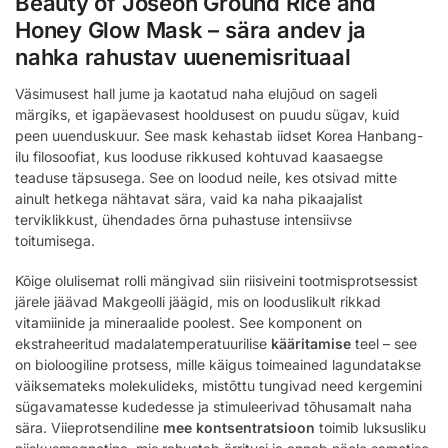
Beauty of Joseon Ground Rice and
Honey Glow Mask – sära andev ja
nahka rahustav uuenemisrituaal
Väsimusest hall jume ja kaotatud naha elujõud on sageli
märgiks, et igapäevasest hooldusest on puudu sügav, kuid
peen uuenduskuur. See mask kehastab iidset Korea Hanbang-
ilu filosoofiat, kus looduse rikkused kohtuvad kaasaegse
teaduse täpsusega. See on loodud neile, kes otsivad mitte
ainult hetkega nähtavat sära, vaid ka naha pikaajalist
terviklikkust, ühendades õrna puhastuse intensiivse
toitumisega.
Kõige olulisemat rolli mängivad siin riisiveini tootmisprotsessist
järele jäävad Makgeolli jäägid, mis on looduslikult rikkad
vitamiinide ja mineraalide poolest. See komponent on
ekstraheeritud madalatemperatuurilise
kääritamise
teel – see
on bioloogiline protsess, mille käigus toimeained lagundatakse
väiksemateks molekulideks, mistõttu tungivad need kergemini
sügavamatesse kudedesse ja stimuleerivad tõhusamalt naha
sära. Viieprotsendiline
mee kontsentratsioon
toimib luksusliku