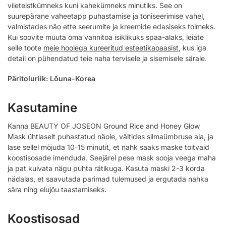
viieteistkümneks kuni kahekümneks minutiks. See on
suurepärane vaheetapp puhastamise ja toniseerimise vahel,
valmistades näo ette seerumite ja kreemide edasiseks toimeks.
Kui soovite muuta oma vannitoa isiklikuks spaa-alaks, leiate
selle toote
meie hoolega kureeritud esteetikaoaasist
, kus iga
detail on pühendatud teie naha tervisele ja sisemisele särale.
Päritoluriik: Lõuna-Korea
Kasutamine
Kanna BEAUTY OF JOSEON Ground Rice and Honey Glow
Mask ühtlaselt puhastatud näole, vältides silmaümbruse ala, ja
lase sellel mõjuda 10-15 minutit, et nahk saaks maske toitvaid
koostisosade imenduda. Seejärel pese mask sooja veega maha
ja pat kuivata nägu puhta rätikuga. Kasuta maski 2-3 korda
nädalas, et saavutada parimad tulemused ja ergutada nahka
sära ning elujõu taastamiseks.
Koostisosad