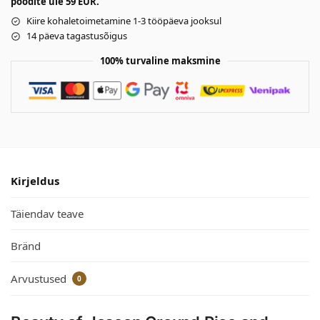
poodite üle 59 EUR.
Kiire kohaletoimetamine 1-3 tööpäeva jooksul
14 päeva tagastusõigus
100% turvaline maksmine
Kirjeldus
Täiendav teave
Bränd
Arvustused
0