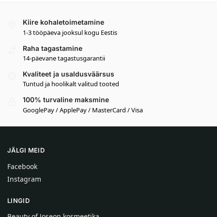
Kiire kohaletoimetamine
1-3 tööpäeva jooksul kogu Eestis
Raha tagastamine
14-päevane tagastusgarantii
Kvaliteet ja usaldusväärsus
Tuntud ja hoolikalt valitud tooted
100% turvaline maksmine
GooglePay / ApplePay / MasterCard / Visa
JÄLGI MEID
Facebook
Instagram
LINGID
Beauty of Joseon kosmeetika