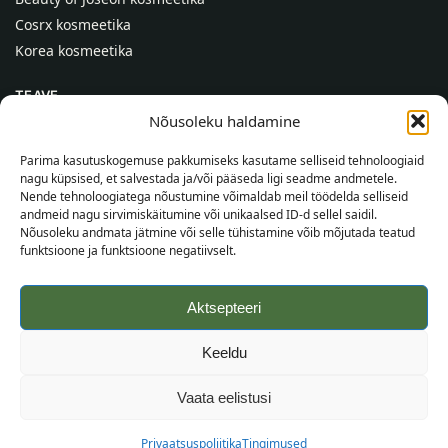
Cosrx kosmeetika
Korea kosmeetika
TEAVE
Nõusoleku haldamine
Meist
Kontaktid
Parima kasutuskogemuse pakkumiseks kasutame selliseid tehnoloogiaid
nagu küpsised, et salvestada ja/või pääseda ligi seadme andmetele.
Abi
Nende tehnoloogiatega nõustumine võimaldab meil töödelda selliseid
andmeid nagu sirvimiskäitumine või unikaalsed ID-d sellel saidil.
TEAVE OSTJALE
Nõusoleku andmata jätmine või selle tühistamine võib mõjutada teatud
funktsioone ja funktsioone negatiivselt.
Tarnetingimused
Tingimused
Aktsepteeri
Privaatsuspoliitika
Veebikaart
Keeldu
©
2026
SincereSkin.ee
Kõik õigused kaitstud.
Vaata eelistusi
Privaatsuspoliitika
Tingimused