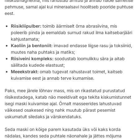
niiskusmagnetina, mis rahustab ärritusi ja annab näole sametise
pehmuse, samal ajal kui mineraalsavi hoolitseb pooride puhtuse
eest.
Riisikliipulber:
toimib äärmiselt õrna abrasiivina, mis
poleerib pinda ja eemaldab surnud rakud ilma kaitsebarjääri
kahjustamata;
Kaoliin ja bentoniit:
imavad endasse liigse rasu ja toksiinid,
muutes naha puhtaks ja matiks;
Riisiveini kompleks:
soodustab loomulikku sära ja aitab
säilitada kudede elastsust;
Meeekstrakt:
omab tugevat rahustavat toimet, kaitseb
kuivamise eest ja annab terve kumamise.
Paks, mee järele lõhnav mass, mis on rikastatud purustatud
riisikestadega, katab näo meeldivalt ega tekita kiskumistunnet
isegi maski kuivamise ajal. Õrnalt masseerides lahustuvad
väikesed osakesed ning nahk muutub pärast pesemist
uskumatult siledaks ja värskendatuks.
Seda maski on kõige parem kasutada üks või kaks korda
nädalas, kandes seda puhtale näonahale ja jättes mõjuma