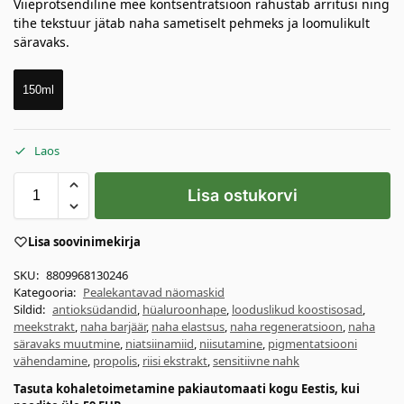
Viieprotsendiline mee kontsentratsioon rahustab ärritusi ning
tihe tekstuur jätab naha sametiselt pehmeks ja loomulikult
säravaks.
150ml
Laos
Lisa ostukorvi
Lisa soovinimekirja
SKU:
8809968130246
Kategooria:
Pealekantavad näomaskid
Sildid:
antioksüdandid
,
hüaluroonhape
,
looduslikud koostisosad
,
meekstrakt
,
naha barjäär
,
naha elastsus
,
naha regeneratsioon
,
naha
säravaks muutmine
,
niatsiinamiid
,
niisutamine
,
pigmentatsiooni
vähendamine
,
propolis
,
riisi ekstrakt
,
sensitiivne nahk
Tasuta kohaletoimetamine pakiautomaati kogu Eestis, kui