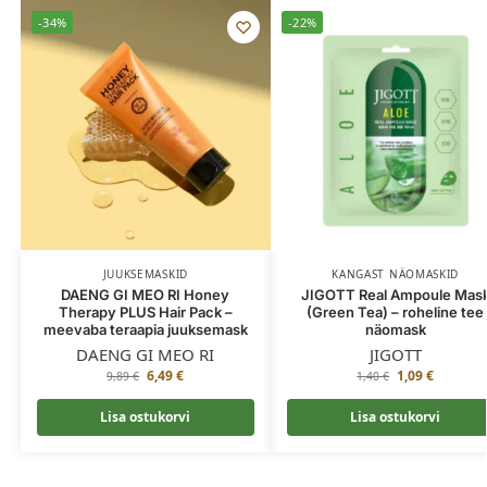
-34%
-22%
JUUKSEMASKID
KANGAST NÄOMASKID
DAENG GI MEO RI Honey
JIGOTT Real Ampoule Mas
Therapy PLUS Hair Pack –
(Green Tea) – roheline tee
meevaba teraapia juuksemask
näomask
DAENG GI MEO RI
JIGOTT
6,49
€
1,09
€
9,89
€
1,40
€
Lisa ostukorvi
Lisa ostukorvi