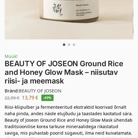
Müük!
BEAUTY OF JOSEON Ground Rice
and Honey Glow Mask – niisutav
riisi- ja meemask
Bränd:
BEAUTY OF JOSEON
13,79
€
22,99
€
-40%
Riisi-kliipulber ja fermenteeritud ekstraktid koorivad õrnalt
naha pinda, andes näole elujõudu ja taastades kaotatud sära.
Beauty of Joseon Ground Rice and Honey Glow Mask ühendab
traditsioonilise korea tarkuse mineraalidega rikastatud
saviga, mis puhastab poorid sügavuti, ilma neid kuivatamata.