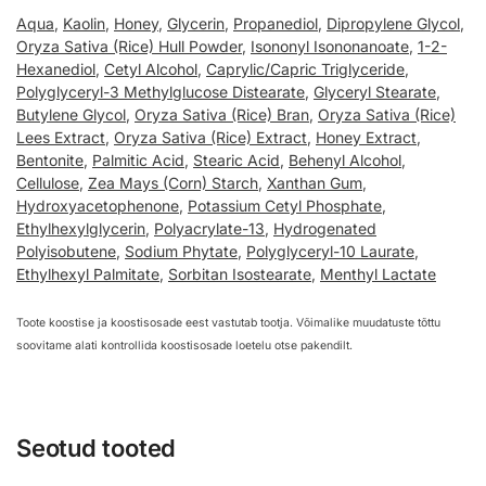
Aqua
,
Kaolin
,
Honey
,
Glycerin
,
Propanediol
,
Dipropylene Glycol
,
Oryza Sativa (Rice) Hull Powder
,
Isononyl Isononanoate
,
1-2-
Hexanediol
,
Cetyl Alcohol
,
Caprylic/Capric Triglyceride
,
Polyglyceryl-3 Methylglucose Distearate
,
Glyceryl Stearate
,
Butylene Glycol
,
Oryza Sativa (Rice) Bran
,
Oryza Sativa (Rice)
Lees Extract
,
Oryza Sativa (Rice) Extract
,
Honey Extract
,
Bentonite
,
Palmitic Acid
,
Stearic Acid
,
Behenyl Alcohol
,
Cellulose
,
Zea Mays (Corn) Starch
,
Xanthan Gum
,
Hydroxyacetophenone
,
Potassium Cetyl Phosphate
,
Ethylhexylglycerin
,
Polyacrylate-13
,
Hydrogenated
Polyisobutene
,
Sodium Phytate
,
Polyglyceryl-10 Laurate
,
Ethylhexyl Palmitate
,
Sorbitan Isostearate
,
Menthyl Lactate
Toote koostise ja koostisosade eest vastutab tootja. Võimalike muudatuste tõttu
soovitame alati kontrollida koostisosade loetelu otse pakendilt.
Seotud tooted