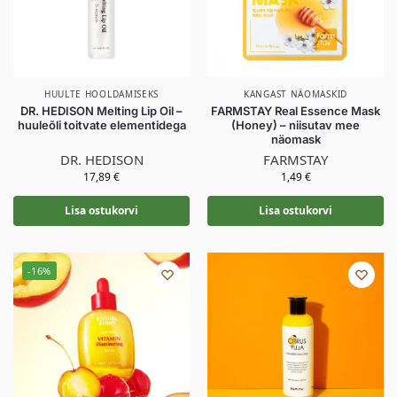
HUULTE HOOLDAMISEKS
KANGAST NÄOMASKID
DR. HEDISON Melting Lip Oil –
FARMSTAY Real Essence Mask
huuleõli toitvate elementidega
(Honey) – niisutav mee
näomask
DR. HEDISON
FARMSTAY
17,89
€
1,49
€
Lisa ostukorvi
Lisa ostukorvi
-16%