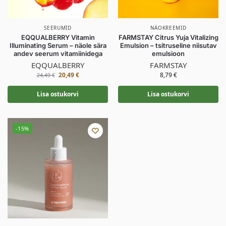
SEERUMID
NÄOKREEMID
EQQUALBERRY Vitamin
FARMSTAY Citrus Yuja Vitalizing
Illuminating Serum – näole sära
Emulsion – tsitruseline niisutav
andev seerum vitamiinidega
emulsioon
EQQUALBERRY
FARMSTAY
20,49
€
8,79
€
24,49
€
Lisa ostukorvi
Lisa ostukorvi
-15%