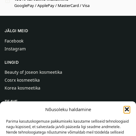
GooglePay / ApplePay / MasterCard / Visa
JÄLGI MEID
Facebook
Instagram
LINGID
Beauty of Joseon kosmeetika
Cosrx kosmeetika
Korea kosmeetika
TEAVE
Nõusoleku haldamine
Meist
Kontaktid
Parima kasutuskogemuse pakkumiseks kasutame selliseid tehnoloogiaid
nagu küpsised, et salvestada ja/või pääseda ligi seadme andmetele.
Abi
Nende tehnoloogiatega nõustumine võimaldab meil töödelda selliseid