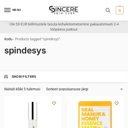
MENU
0
Üle 59 EUR tellimustele tasuta kohaletoimetamine pakiautomaati 2-4
tööpäeva jooksul.
Kodu
-
Products tagged “spindesys”
spindesys
SHOW FILTERS
Näitab kõiki 5 tulemusi