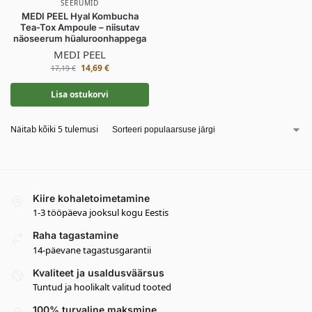
SEERUMID
MEDI PEEL Hyal Kombucha
Tea-Tox Ampoule – niisutav
näoseerum hüaluroonhappega
MEDI PEEL
14,69
€
17,19
€
Lisa ostukorvi
Näitab kõiki 5 tulemusi
Kiire kohaletoimetamine
1-3 tööpäeva jooksul kogu Eestis
Raha tagastamine
14-päevane tagastusgarantii
Kvaliteet ja usaldusväärsus
Tuntud ja hoolikalt valitud tooted
100% turvaline maksmine