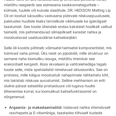
mistõttu reageerib see esimesena keskkonnateguritele –
külmale, tuulele või kuivale siseõhule. DR. HEDISON Melting Lip
Oil on loodud luksusliku vastusena pidevale niiskusepuudusele,
pakkudes huultele lisaks tervislikule välimusele ka igakülgset
taastumist. See toode ühendab endas kaksteist hoolikalt valitud
taimeõli, mis pehmendavad silmapilkselt karedat nahka ja
moodustavad usaldusväärse kaitsebarjääri.
Selle õli koostis põhineb võimsatel taimsetel komponentidel, mis
toimivad naha pinnal. Üks neist on jojoobiõli, mille struktuur on
sarnane naha loomuliku rasuga, mistõttu imendub see
erakordselt kergesti. Koos skvalaani ja vahtraleheõliga tagab
toode selle, mida spetsialistid nimetavad oklusiooniks. See on
protsess, mille käigus moodustub nahapinnale nähtamatu kiht,
mis takistab niiskuse aurustumist. Selline mehhanism on eriti
oluline pärast esteetilisi protseduure või tugeva huulte
lõhenemise korral, kui loomulikud kaitsefunktsioonid on
nõrgenenud.
Argaania- ja makadaamiaõlid:
toidavad nahka intensiivselt
rasvhapete ja E-vitamiiniga, taastades tõhusalt kudede