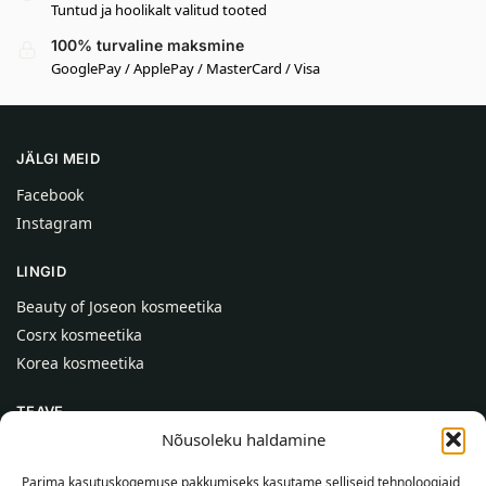
Tuntud ja hoolikalt valitud tooted
100% turvaline maksmine
GooglePay / ApplePay / MasterCard / Visa
JÄLGI MEID
Facebook
Instagram
LINGID
Beauty of Joseon kosmeetika
Cosrx kosmeetika
Korea kosmeetika
TEAVE
Nõusoleku haldamine
Meist
Kontaktid
Parima kasutuskogemuse pakkumiseks kasutame selliseid tehnoloogiaid