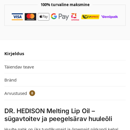
100% turvaline maksmine
Kirjeldus
Täiendav teave
Bränd
Arvustused
0
DR. HEDISON Melting Lip Oil –
sügavtoitev ja peegelsärav huuleõli
Huulte nahk on üks tundlikumaid ja õrnemaid piirkondi kehal,