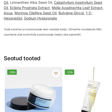
Oil
, Limnanthes Alba Seed Oil,
Calophyllum Inophyllum Seed
Oil
,
Eclipta Prostrata Extract
,
Melia Azadirachta Leaf Extract
,
Aqua
,
Moringa Oleifera Seed Oil
,
Butylene Glycol
,
1-2-
Hexanediol
,
Sodium Hyaluronate
Toote koostise ja koostisosade eest vastutab tootja. Võimalike muudatuste tõttu
soovitame alati kontrollida koostisosade loetelu otse pakendilt.
Seotud tooted
-38%
-33%