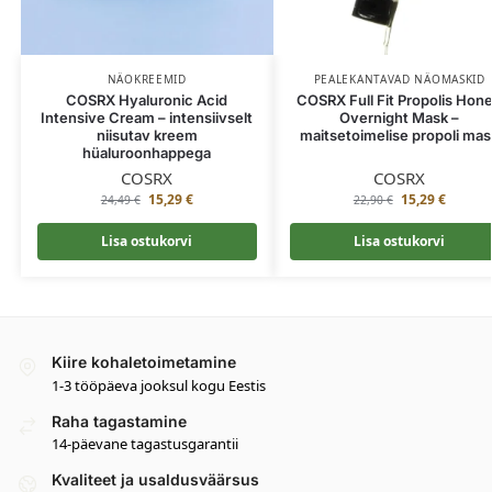
NÄOKREEMID
PEALEKANTAVAD NÄOMASKID
COSRX Hyaluronic Acid
COSRX Full Fit Propolis Hon
Intensive Cream – intensiivselt
Overnight Mask –
niisutav kreem
maitsetoimelise propoli mas
hüaluroonhappega
COSRX
COSRX
15,29
€
15,29
€
24,49
€
22,90
€
Lisa ostukorvi
Lisa ostukorvi
Kiire kohaletoimetamine
1-3 tööpäeva jooksul kogu Eestis
Raha tagastamine
14-päevane tagastusgarantii
Kvaliteet ja usaldusväärsus