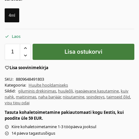
4ml
Laos
Lisa ostukorvi
Lisa soovinimekirja
SKU:
8809648491803
Kategooria:
Huulte hooldamiseks
Sildid:
giluminis drėkinimas
,
huuleõli
,
igapäevane kasutamine
,
kuiv
nahk
,
maitinimas
,
naha barjäär
,
niisutamine
,
spindesys
,
taimseid õlid
,
visų tipų odai
Tasuta kohaletoimetamine pakiautomaati kogu Eestis, kui
poodite üle 59 EUR.
Kiire kohaletoimetamine 1-3 tööpäeva jooksul
14 päeva tagastusõigus