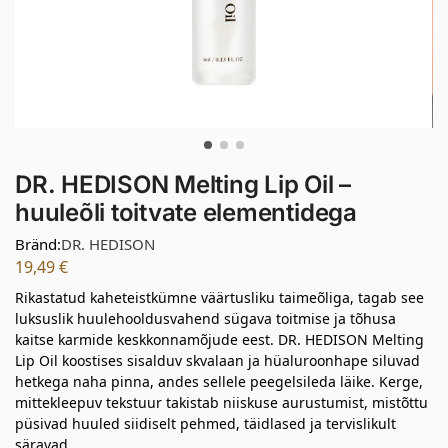
DR. HEDISON Melting Lip Oil –
huuleõli toitvate elementidega
Bränd:
DR. HEDISON
19,49
€
Rikastatud kaheteistkümne väärtusliku taimeõliga, tagab see
luksuslik huulehooldusvahend sügava toitmise ja tõhusa
kaitse karmide keskkonnamõjude eest. DR. HEDISON Melting
Lip Oil koostises sisalduv skvalaan ja hüaluroonhape siluvad
hetkega naha pinna, andes sellele peegelsileda läike. Kerge,
mittekleepuv tekstuur takistab niiskuse aurustumist, mistõttu
püsivad huuled siidiselt pehmed, täidlased ja tervislikult
säravad.