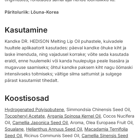
Päritoluriik: Lõuna-Korea
Kasutamine
Kandke DR. HEDISON Melting Lip Oil puhastele, kuivadele
huultele aplikaatorit kasutades: päeval kandke õhuke kiht ja
laske imenduda, ning vajadusel korrake; võite seda kasutada
eraldi, enne huulemeiki või kanda huulepulga peale lisasära ja
mugavuse saamiseks; õhtul kandke paksem kiht nagu öömaski
intensiivseks toitmiseks; vältige silma sattumist ja sulgege
pärast kasutamist tihedalt.
Koostisosad
Hydrogenated Polyisobutene
, Simmondsia Chinensis Seed Oil,
Tocopheryl Acetate
,
Argania Spinosa Kernel Oil
, Cocos Nucifera
Oil,
Camellia Japonica Seed Oil
, Aroma, Olea Europaea Fruit Oil,
Squalane
,
Helianthus Annuus Seed Oil
,
Macadamia Ternifolia
Seed Oil
, Ricinus Communis Seed Oil,
Camellia Sinensis Seed