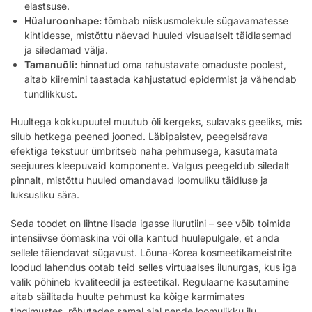
elastsuse.
Hüaluroonhape:
tõmbab niiskusmolekule sügavamatesse
kihtidesse, mistõttu näevad huuled visuaalselt täidlasemad
ja siledamad välja.
Tamanuõli:
hinnatud oma rahustavate omaduste poolest,
aitab kiiremini taastada kahjustatud epidermist ja vähendab
tundlikkust.
Huultega kokkupuutel muutub õli kergeks, sulavaks geeliks, mis
silub hetkega peened jooned. Läbipaistev, peegelsärava
efektiga tekstuur ümbritseb naha pehmusega, kasutamata
seejuures kleepuvaid komponente. Valgus peegeldub siledalt
pinnalt, mistõttu huuled omandavad loomuliku täidluse ja
luksusliku sära.
Seda toodet on lihtne lisada igasse ilurutiini – see võib toimida
intensiivse öömaskina või olla kantud huulepulgale, et anda
sellele täiendavat sügavust. Lõuna-Korea kosmeetikameistrite
loodud lahendus ootab teid
selles virtuaalses ilunurgas
, kus iga
valik põhineb kvaliteedil ja esteetikal. Regulaarne kasutamine
aitab säilitada huulte pehmust ka kõige karmimates
tingimustes, rõhutades samal ajal nende loomulikku ilu.