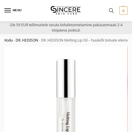
MENU
0
Üle 59 EUR tellimustele tasuta kohaletoimetamine pakiautomaati 2-4
tööpäeva jooksul.
Kodu
-
DR. HEDISON
-
DR. HEDISON Melting Lip Oil – huuleõli toitvate elemen